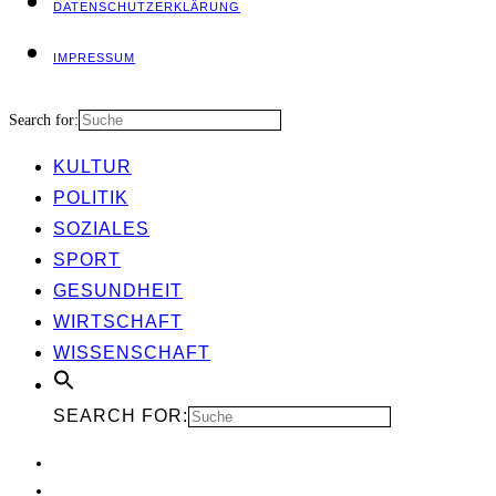
DATEN­SCHUTZ­ER­KLÄ­RUNG
IMPRES­SUM
Search for:
KUL­TUR
POLI­TIK
SOZIA­LES
SPORT
GESUND­HEIT
WIRT­SCHAFT
WIS­SEN­SCHAFT
SEARCH FOR: