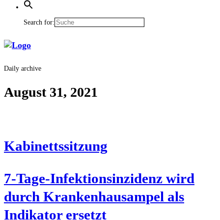
Search for:
Daily archive
August 31, 2021
Kabi­netts­sit­zung
7‑Ta­ge-Infek­ti­ons­in­zi­denz wird
durch Kran­ken­hausam­pel als
Indi­ka­tor ersetzt