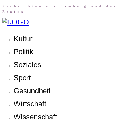
Nach­rich­ten aus Bam­berg und der
Region
Kul­tur
Poli­tik
Sozia­les
Sport
Gesund­heit
Wirt­schaft
Wis­sen­schaft