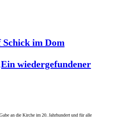
hof Schick im Dom
„Ein wie­der­ge­fun­de­ner
abe an die Kirche im 20. Jahrhundert und für alle