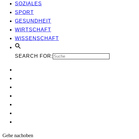
SOZIA­LES
SPORT
GESUND­HEIT
WIRT­SCHAFT
WIS­SEN­SCHAFT
SEARCH FOR:
Gehe nach
oben