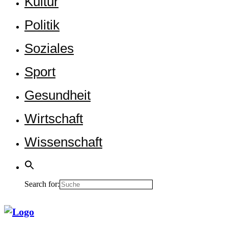
Kul­tur
Poli­tik
Sozia­les
Sport
Gesund­heit
Wirt­schaft
Wis­sen­schaft
Search for: