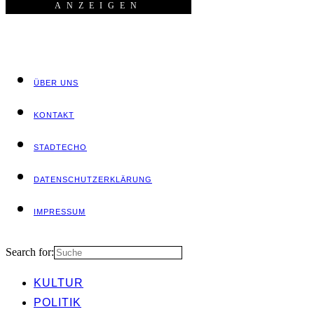
ANZEI­GEN
ÜBER UNS
KON­TAKT
STADT­ECHO
DATEN­SCHUTZ­ER­KLÄ­RUNG
IMPRES­SUM
Search for:
KUL­TUR
POLI­TIK