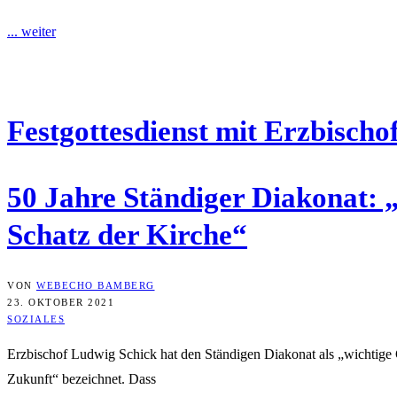
... weiter
Fest­got­tes­dienst mit Erz­bi­sc
50 Jah­re Stän­di­ger Dia­ko­nat: 
Schatz der Kirche“
VON
WEBECHO BAMBERG
23. OKTOBER 2021
SOZIALES
Erzbischof Ludwig Schick hat den Ständigen Diakonat als „wichtige G
Zukunft“ bezeichnet. Dass