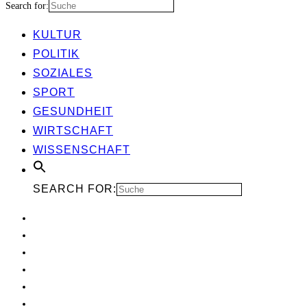
Search for:
KUL­TUR
POLI­TIK
SOZIA­LES
SPORT
GESUND­HEIT
WIRT­SCHAFT
WIS­SEN­SCHAFT
SEARCH FOR: