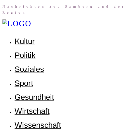
Nach­rich­ten aus Bam­berg und der
Region
Kul­tur
Poli­tik
Sozia­les
Sport
Gesund­heit
Wirt­schaft
Wis­sen­schaft