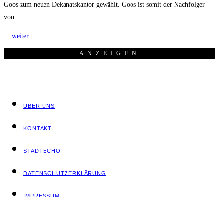
Goos zum neuen Dekanatskantor gewählt. Goos ist somit der Nachfolger
von
... weiter
ANZEI­GEN
ÜBER UNS
KON­TAKT
STADT­ECHO
DATEN­SCHUTZ­ER­KLÄ­RUNG
IMPRES­SUM