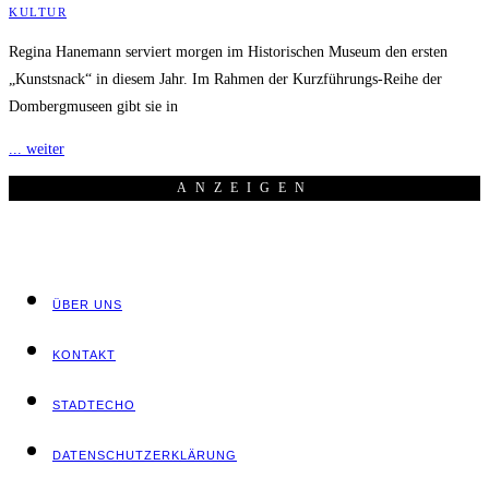
KULTUR
Regina Hanemann serviert morgen im Historischen Museum den ersten
„Kunstsnack“ in diesem Jahr. Im Rahmen der Kurzführungs-Reihe der
Dombergmuseen gibt sie in
... weiter
ANZEI­GEN
ÜBER UNS
KON­TAKT
STADT­ECHO
DATEN­SCHUTZ­ER­KLÄ­RUNG