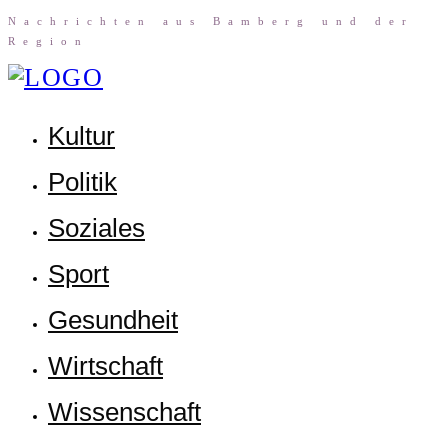
Nach­rich­ten aus Bam­berg und der
Region
Kul­tur
Poli­tik
Sozia­les
Sport
Gesund­heit
Wirt­schaft
Wis­sen­schaft