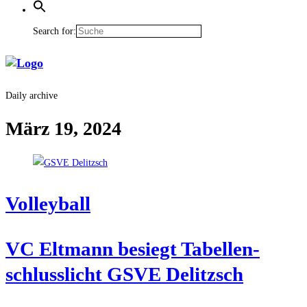
Search for:
Daily archive
März 19, 2024
Vol­ley­ball
VC Elt­mann besiegt Tabel­len­
schluss­licht GSVE Delitzsch