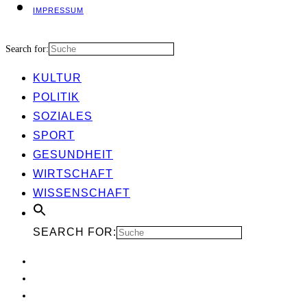
IMPRES­SUM
Search for:
KUL­TUR
POLI­TIK
SOZIA­LES
SPORT
GESUND­HEIT
WIRT­SCHAFT
WIS­SEN­SCHAFT
SEARCH FOR: