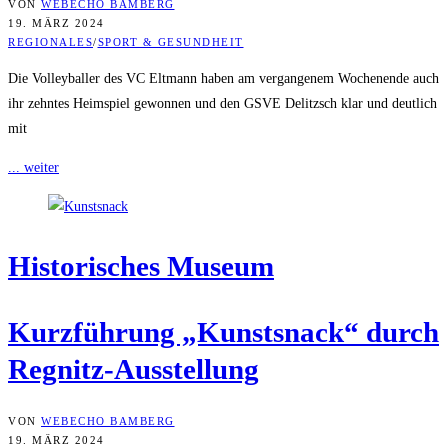
VON
WEBECHO BAMBERG
19. MÄRZ 2024
REGIONALES
/
SPORT & GESUNDHEIT
Die Volleyballer des VC Eltmann haben am vergangenem Wochenende auch
ihr zehntes Heimspiel gewonnen und den GSVE Delitzsch klar und deutlich
mit
... weiter
His­to­ri­sches Museum
Kurz­füh­rung „Kunst­snack“ durch
Regnitz-Ausstellung
VON
WEBECHO BAMBERG
19. MÄRZ 2024