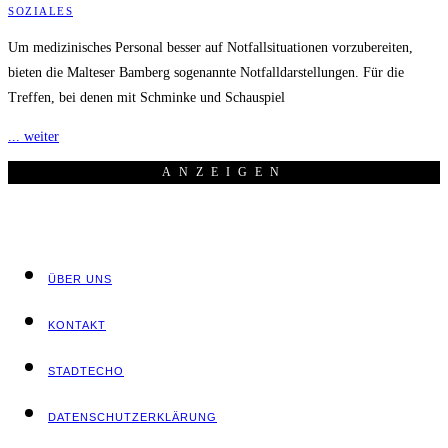
SOZIALES
Um medizinisches Personal besser auf Notfallsituationen vorzubereiten,
bieten die Malteser Bamberg sogenannte Notfalldarstellungen. Für die
Treffen, bei denen mit Schminke und Schauspiel
... weiter
ANZEI­GEN
ÜBER UNS
KON­TAKT
STADT­ECHO
DATEN­SCHUTZ­ER­KLÄ­RUNG