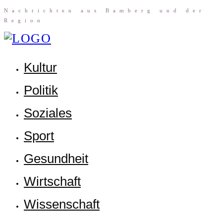
Nach­rich­ten aus Bam­berg und der
Region
Kul­tur
Poli­tik
Sozia­les
Sport
Gesund­heit
Wirt­schaft
Wis­sen­schaft