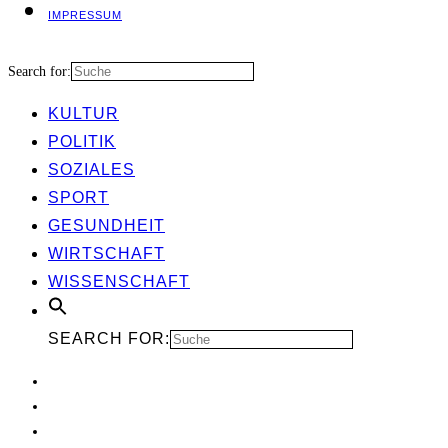
IMPRES­SUM
Search for:
KUL­TUR
POLI­TIK
SOZIA­LES
SPORT
GESUND­HEIT
WIRT­SCHAFT
WIS­SEN­SCHAFT
SEARCH FOR: