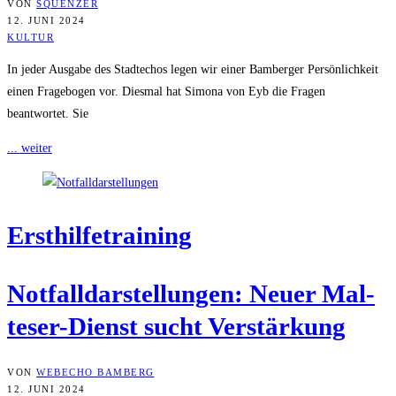
VON
SQUENZER
12. JUNI 2024
KULTUR
In jeder Ausgabe des Stadtechos legen wir einer Bamberger Persönlichkeit
einen Fragebogen vor. Diesmal hat Simona von Eyb die Fragen
beantwortet. Sie
... weiter
Erst­hil­fe­trai­ning
Not­fall­dar­stel­lun­gen: Neu­er Mal­
te­ser-Dienst sucht Verstärkung
VON
WEBECHO BAMBERG
12. JUNI 2024