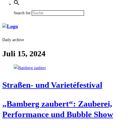
Search for:
Daily archive
Juli 15, 2024
Stra­ßen- und Varietéfestival
„Bam­berg zau­bert“: Zau­be­rei,
Per­for­mance und Bubble Show