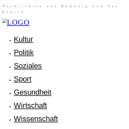
Nach­rich­ten aus Bam­berg und der
Region
Kul­tur
Poli­tik
Sozia­les
Sport
Gesund­heit
Wirt­schaft
Wis­sen­schaft