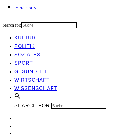
IMPRES­SUM
Search for:
KUL­TUR
POLI­TIK
SOZIA­LES
SPORT
GESUND­HEIT
WIRT­SCHAFT
WIS­SEN­SCHAFT
SEARCH FOR: