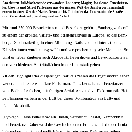
Am drit­ten Juli-Wochen­en­de ver­wan­deln Zau­be­rer, Magi­er, Jon­gleu­re, Feu­er­künst­
ler, Clowns und Street Per­for­mer aus der gan­zen Welt die Bam­ber­ger Innen­stadt
erneut in einen Ort der Magie. Denn ab 19. Juli fin­det das Inter­na­tio­na­le Stra­ßen-
und Varie­té­fes­ti­val „Bam­berg zau­bert“ statt.
Mit rund 250.000 Besu­che­rin­nen und Besu­chern gehört „Bam­berg zau­bert“
zu einem der größ­ten Varie­té- und Stra­ßen­fes­ti­vals in Euro­pa, so das Bam­
ber­ger Stadt­mar­ke­ting in einer Mit­tei­lung. Natio­na­le und inter­na­tio­na­le
Künstler:innen wur­den aus­ge­wählt und ver­spre­chen magi­sche Momen­te. So
wird es neben Zau­be­rei auch Akro­ba­tik, Feu­er­shows und Live-Kon­zer­te auf
den ver­schie­de­nen Auf­tritts­flä­chen in der Innen­stadt geben.
Zu den High­lights des dies­jäh­ri­gen Fes­ti­vals zäh­len die Orga­ni­sa­to­ren neben
wei­te­ren ande­ren etwa „Fla­re Per­for­mance“. Dabei schei­nen Feu­er­tän­zer
vom Boden abzu­he­ben, mit feu­ri­gen Aeri­al-Acts und zu Elek­tro­mu­sik. Hei­
ße Flam­men wir­beln in der Luft bei die­ser Kom­bi­na­ti­on aus Luft- und
Feuer-Akrobatik.
„Pyò­vaghi“, eine Feu­er­show aus Ita­li­en, ver­mischt Thea­ter, Kampf­kunst
und Feu­er­tanz. Dabei wird die Geschich­te einer Frau erzählt, die der Bru­ta­
li­tät ent­kom­men ist und end­lich bereit ist, ein neu­es Ende zu schreiben.