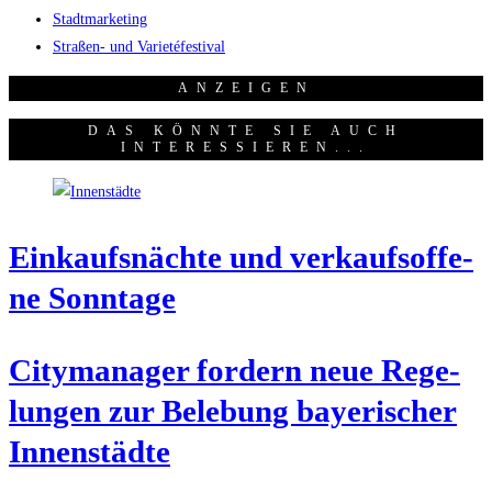
Stadtmarketing
Straßen- und Varietéfestival
ANZEI­GEN
DAS KÖNNTE SIE AUCH
INTERESSIEREN...
Ein­kaufs­näch­te und ver­kaufs­of­fe­
ne Sonntage
City­ma­na­ger for­dern neue Rege­
lun­gen zur Bele­bung baye­ri­scher
Innenstädte