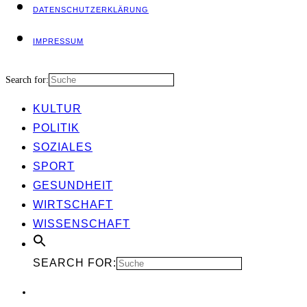
DATEN­SCHUTZ­ER­KLÄ­RUNG
IMPRES­SUM
Search for:
KUL­TUR
POLI­TIK
SOZIA­LES
SPORT
GESUND­HEIT
WIRT­SCHAFT
WIS­SEN­SCHAFT
SEARCH FOR: