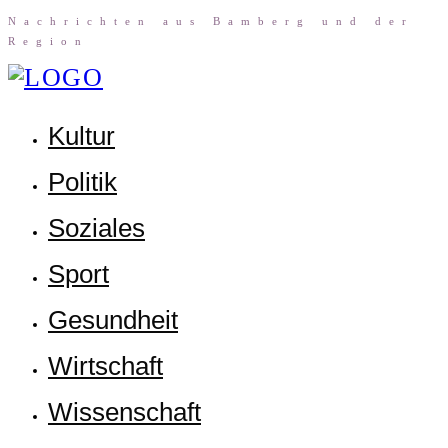
Nach­rich­ten aus Bam­berg und der
Region
Kul­tur
Poli­tik
Sozia­les
Sport
Gesund­heit
Wirt­schaft
Wis­sen­schaft