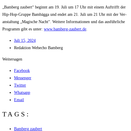
„Bam­berg zau­bert“ beginnt am 19. Juli um 17 Uhr mit einem Auf­trifft der
Hip-Hop-Grup­pe Bam­bäg­ga und endet am 21. Juli um 21 Uhr mit der Ver­
an­stal­tung „Magi­sche Nacht“. Wei­te­re Infor­ma­tio­nen und das aus­führ­li­che
Pro­gramm gibt es unter:
www.bamberg-zaubert.de
.
Juli 15, 2024
Redak­ti­on
Web­echo Bamberg
Weitersagen
Facebook
Messenger
Twitter
Whatsapp
Email
TAGS:
Bamberg zaubert