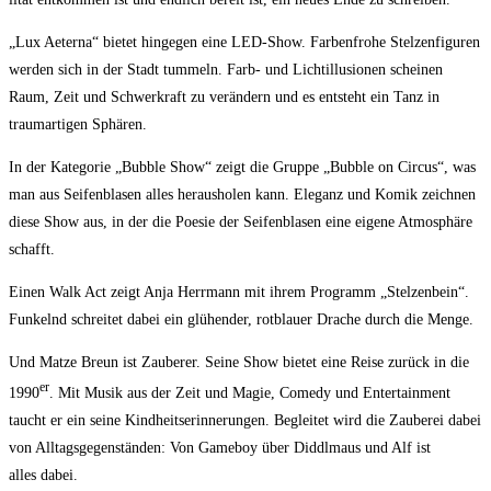
„Lux Aeter­na“ bie­tet hin­ge­gen eine LED-Show. Far­ben­fro­he Stel­zen­fi­gu­ren
wer­den sich in der Stadt tum­meln. Farb- und Lichtil­lu­sio­nen schei­nen
Raum, Zeit und Schwer­kraft zu ver­än­dern und es ent­steht ein Tanz in
traum­ar­ti­gen Sphären.
In der Kate­go­rie „Bubble Show“ zeigt die Grup­pe „Bubble on Cir­cus“, was
man aus Sei­fen­bla­sen alles her­aus­ho­len kann. Ele­ganz und Komik zeich­nen
die­se Show aus, in der die Poe­sie der Sei­fen­bla­sen eine eige­ne Atmo­sphä­re
schafft.
Einen Walk Act zeigt Anja Herr­mann mit ihrem Pro­gramm „Stel­zen­bein“.
Fun­kelnd schrei­tet dabei ein glü­hen­der, rot­blau­er Dra­che durch die Menge.
Und Mat­ze Breun ist Zau­be­rer. Sei­ne Show bie­tet eine Rei­se zurück in die
er
1990
. Mit Musik aus der Zeit und Magie, Come­dy und Enter­tain­ment
taucht er ein sei­ne Kind­heits­er­in­ne­run­gen. Beglei­tet wird die Zau­be­rei dabei
von All­tags­ge­gen­stän­den: Von Game­boy über Diddl­maus und Alf ist
alles dabei.