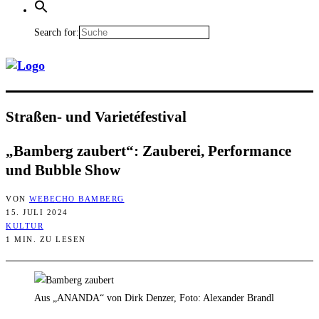
Search for:
Stra­ßen- und Varietéfestival
„Bam­berg zau­bert“: Zau­be­rei, Per­for­mance
und Bubble Show
VON
WEBECHO BAMBERG
15. JULI 2024
KULTUR
1 MIN. ZU LESEN
Aus „ANANDA“ von Dirk Denzer, Foto: Alexander Brandl