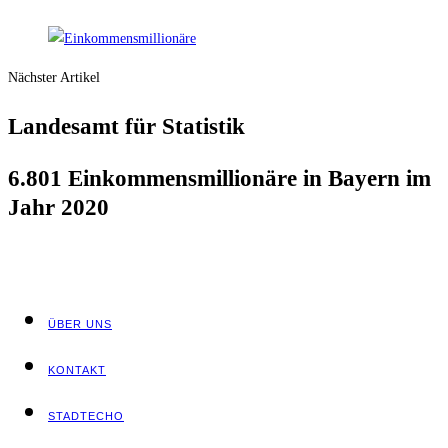
Nächster Artikel
Lan­des­amt für Statistik
6.801 Ein­kom­mens­mil­lio­nä­re in Bay­ern im
Jahr 2020
ÜBER UNS
KON­TAKT
STADT­ECHO