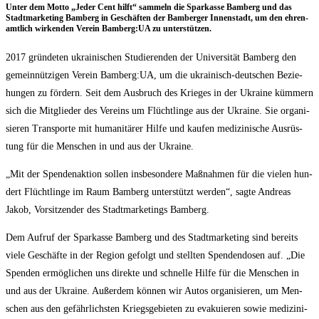
Unter dem Mot­to „Jeder Cent hilft“ sam­meln die Spar­kas­se Bam­berg und das
Stadt­mar­ke­ting Bam­berg in Geschäf­ten der Bam­ber­ger Innen­stadt, um den ehren­
amt­lich wir­ken­den Ver­ein Bamberg:UA zu unterstützen.
2017 grün­de­ten ukrai­ni­schen Stu­die­ren­den der Uni­ver­si­tät Bam­berg den
gemein­nüt­zi­gen Ver­ein Bamberg:UA, um die ukrai­nisch-deut­schen Bezie­
hun­gen zu för­dern. Seit dem Aus­bruch des Krie­ges in der Ukrai­ne küm­mern
sich die Mit­glie­der des Ver­eins um Flücht­lin­ge aus der Ukrai­ne. Sie orga­ni­
sie­ren Trans­por­te mit huma­ni­tä­rer Hil­fe und kau­fen medi­zi­ni­sche Aus­rüs­
tung für die Men­schen in und aus der Ukraine.
„Mit der Spen­den­ak­ti­on sol­len ins­be­son­de­re Maß­nah­men für die vie­len hun­
dert Flücht­lin­ge im Raum Bam­berg unter­stützt wer­den“, sag­te Andre­as
Jakob, Vor­sit­zen­der des Stadt­mar­ke­tings Bamberg.
Dem Auf­ruf der Spar­kas­se Bam­berg und des Stadt­mar­ke­ting sind bereits
vie­le Geschäf­te in der Regi­on gefolgt und stell­ten Spen­den­do­sen auf. „Die
Spen­den ermög­li­chen uns direk­te und schnel­le Hil­fe für die Men­schen in
und aus der Ukrai­ne. Außer­dem kön­nen wir Autos orga­ni­sie­ren, um Men­
schen aus den gefähr­lichs­ten Kriegs­ge­bie­ten zu eva­ku­ie­ren sowie medi­zi­ni­