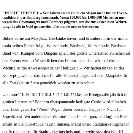
EINTRITT FREI!11!!1! – Seit Jah­ren stand kaum ein Slo­gan mehr für die Event­
tra­di­ti­on in der Bam­berg Innen­stadt. Wenn 100.000 bis 1.000.000 Men­schen nur
wegen des City­ma­na­gers nach Bam­berg pil­ger­ten, um die zur kos­ten­lo­sen Welt­ret­
tung für alle in Gold geman­tel­ten Pre­mi­ume­vents zu bestaunen.
Büh­ne vor­ne am Max­platz, Bier­bän­ke davor, und drum­her­um in der immer
exakt sel­ben Rei­hen­fol­ge: Würs­tel­bu­de, Bier­bu­de, Würs­tel­bu­de, Bier­bu­de.
Band vom Kum­pel vom Din­gens spielt, der größ­te Unter­schied zwi­schen all
den Events war im Wesent­li­chen das Datum. Und sind wir mal ehr­lich:
Wich­tig ist die Anwe­sen­heit sei­ner Hei­lig­keit. – Wir hat­ten uns so an das
Kon­zept gewöhnt, das doch für alle Ver­an­stal­tun­gen auf dem Max­platz für
alle Ewig­keit in Stein gemei­ßelt wor­den zu sein schien.
Und nun? “EINTRITT FREI!!!1!!” fällt!? Das die König­stra­ße jähr­lich in
gro­ßen Let­tern auf Ban­nern über­span­nen­de hei­ligs­te Cre­do wird plötz­lich
über Bord gewor­fen? Neee! Wegen die­ser bes­se­ren Grip­pe? – Nicht für
Super­klau­si. Wo ande­re (aber die sind ja auch nicht ganz so klug) ein Preis­
schild an die Ticket­bu­de nageln müs­sen, kramt unser Stadt­mar­ke­ting­chef in
der Scrabb­le­kis­te für Stadt­mar­ke­ting­chefs und puz­zel­te sich den Begriff