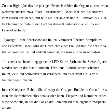
Zu den High­lights des dies­jäh­ri­gen Fes­ti­vals zäh­len die Orga­ni­sa­to­ren neben
wei­te­ren ande­ren etwa „Fla­re Per­for­mance“. Dabei schei­nen Feu­er­tän­zer
vom Boden abzu­he­ben, mit feu­ri­gen Aeri­al-Acts und zu Elek­tro­mu­sik. Hei­
ße Flam­men wir­beln in der Luft bei die­ser Kom­bi­na­ti­on aus Luft- und
Feuer-Akrobatik.
„Pyò­vaghi“, eine Feu­er­show aus Ita­li­en, ver­mischt Thea­ter, Kampf­kunst
und Feu­er­tanz. Dabei wird die Geschich­te einer Frau erzählt, die der Bru­ta­
li­tät ent­kom­men ist und end­lich bereit ist, ein neu­es Ende zu schreiben.
„Lux Aeter­na“ bie­tet hin­ge­gen eine LED-Show. Far­ben­fro­he Stel­zen­fi­gu­ren
wer­den sich in der Stadt tum­meln. Farb- und Lichtil­lu­sio­nen schei­nen
Raum, Zeit und Schwer­kraft zu ver­än­dern und es ent­steht ein Tanz in
traum­ar­ti­gen Sphären.
In der Kate­go­rie „Bubble Show“ zeigt die Grup­pe „Bubble on Cir­cus“, was
man aus Sei­fen­bla­sen alles her­aus­ho­len kann. Ele­ganz und Komik zeich­nen
die­se Show aus, in der die Poe­sie der Sei­fen­bla­sen eine eige­ne Atmo­sphä­re
schafft.