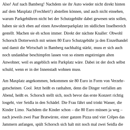
Also! Auf nach Bam­berg! Nach­dem sie ihr Auto wie­der nicht direkt hin­ten
auf dem Max­platz (Frech­heit!) abstel­len kön­nen, und auch nicht ein­se­hen,
war­um Park­ge­büh­ren nicht bei der Schutz­ge­bühr dabei gewe­sen sein sol­len,
haben sie sich eben auf einen Anwoh­ner­park­platz im süd­li­chen Insel­be­reich
gestellt. Machen sie eh schon immer. Direkt der nächs­te Knal­ler: Obwohl
Schorsch Dot­ter­weich mit sei­nen 80 Euro Schutz­ge­bühr ja den Ein­zel­han­del
und damit die Wirt­schaft in Bam­berg nach­hal­tig stärkt, muss er sich auch
noch undank­bar beschimp­fen las­sen von so einem eng­stir­ni­gen alten
Anwoh­ner, weil es angeb­lich sein Park­platz wäre. Dabei ist der doch selbst
schuld, wenn er in der Innen­stadt woh­nen muss.
Am Max­platz ange­kom­men, bekom­men sie 80 Euro in Form von Ver­zehr­
gut­schei­nen. Cool. Jetzt heißt es ran­hal­ten, denn die Din­ger ver­fal­len am
Abend, heißt es. Schorsch stellt sich, noch bevor das ers­te Kon­zert rich­tig
los­geht, vier Seid­la in den Schä­del. Die Frau fährt und trinkt Was­ser, die
Kin­der Limo. Nach­dem die Kin­der schon – die 80 Euro müs­sen ja weg –
nach jeweils zwei Paar Brat­würs­te, einer gan­zen Piz­za und vier Crê­pes das
Jam­mern anfan­gen, spült Schorsch sich halt mit noch mal zwei Seid­la die