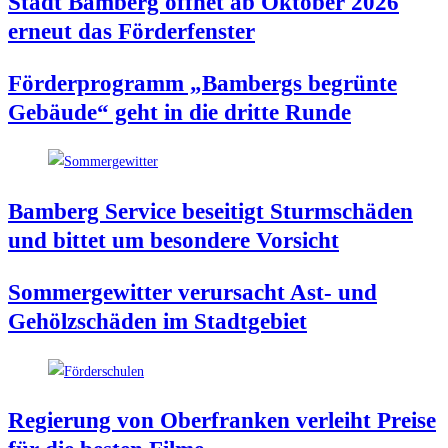
Stadt Bam­berg öff­net ab Okto­ber 2026
erneut das Förderfenster
För­der­pro­gramm „Bam­bergs begrün­te
Gebäu­de“ geht in die drit­te Runde
Bam­berg Ser­vice besei­tigt Sturm­schä­den
und bit­tet um beson­de­re Vorsicht
Som­mer­ge­wit­ter ver­ur­sacht Ast- und
Gehölz­schä­den im Stadtgebiet
Regie­rung von Ober­fran­ken ver­leiht Prei­se