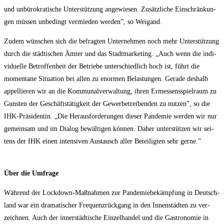
und unbü­ro­kra­ti­sche Unter­stüt­zung ange­wie­sen. Zusätz­li­che Ein­schrän­kun­
gen müs­sen unbe­dingt ver­mie­den wer­den”, so Weigand.
Zudem wün­schen sich die befrag­ten Unter­neh­men noch mehr Unter­stüt­zung
durch die städ­ti­schen Ämter und das Stadt­mar­ke­ting. „Auch wenn die indi­
vi­du­el­le Betrof­fen­heit der Betrie­be unter­schied­lich hoch ist, führt die
momen­ta­ne Situa­ti­on bei allen zu enor­men Belas­tun­gen. Gera­de des­halb
appel­lie­ren wir an die Kom­mu­nal­ver­wal­tung, ihren Ermes­sens­spiel­raum zu
Guns­ten der Geschäfts­tä­tig­keit der Gewer­be­trei­ben­den zu nut­zen”, so die
IHK-Prä­si­den­tin. „Die Her­aus­for­de­run­gen die­ser Pan­de­mie wer­den wir nur
gemein­sam und im Dia­log bewäl­ti­gen kön­nen. Daher unter­stüt­zen wir sei­
tens der IHK einen inten­si­ven Aus­tausch aller Betei­lig­ten sehr gerne.”
Über die Umfrage
Wäh­rend der Lock­down-Maß­nah­men zur Pan­de­mie­be­kämp­fung in Deutsch­
land war ein dra­ma­ti­scher Fre­quenz­rück­gang in den Innen­städ­ten zu ver­
zeich­nen. Auch der inner­städ­ti­sche Ein­zel­han­del und die Gas­tro­no­mie in