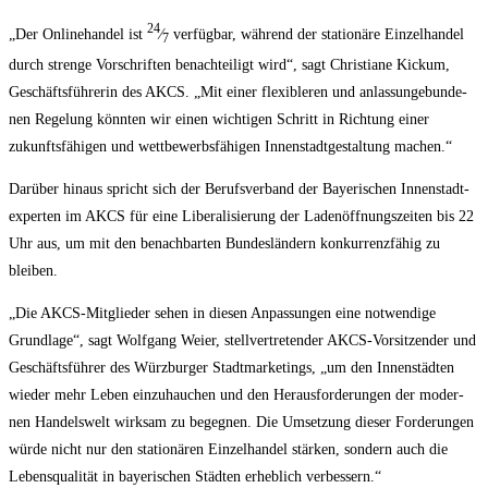
24
„Der Online­han­del ist
⁄
ver­füg­bar, wäh­rend der sta­tio­nä­re Ein­zel­han­del
7
durch stren­ge Vor­schrif­ten benach­tei­ligt wird“, sagt Chris­tia­ne Kickum,
Geschäfts­füh­re­rin des AKCS. „Mit einer fle­xi­ble­ren und anlas­sun­ge­bun­de­
nen Rege­lung könn­ten wir einen wich­ti­gen Schritt in Rich­tung einer
zukunfts­fä­hi­gen und wett­be­werbs­fä­hi­gen Innen­stadt­ge­stal­tung machen.“
Dar­über hin­aus spricht sich der Berufs­ver­band der Baye­ri­schen Innen­stadt­
ex­per­ten im AKCS für eine Libe­ra­li­sie­rung der Laden­öff­nungs­zei­ten bis 22
Uhr aus, um mit den benach­bar­ten Bun­des­län­dern kon­kur­renz­fä­hig zu
bleiben.
„Die AKCS-Mit­glie­der sehen in die­sen Anpas­sun­gen eine not­wen­di­ge
Grund­la­ge“, sagt Wolf­gang Wei­er, stell­ver­tre­ten­der AKCS-Vor­sit­zen­der und
Geschäfts­füh­rer des Würz­bur­ger Stadt­mar­ke­tings, „um den Innen­städ­ten
wie­der mehr Leben ein­zu­hau­chen und den Her­aus­for­de­run­gen der moder­
nen Han­dels­welt wirk­sam zu begeg­nen. Die Umset­zung die­ser For­de­run­gen
wür­de nicht nur den sta­tio­nä­ren Ein­zel­han­del stär­ken, son­dern auch die
Lebens­qua­li­tät in baye­ri­schen Städ­ten erheb­lich verbessern.“