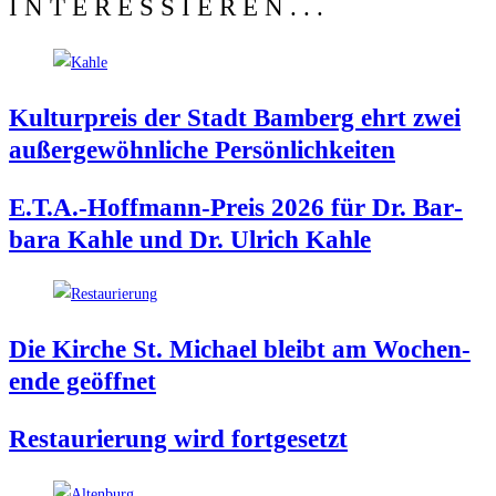
INTERESSIEREN...
Kul­tur­preis der Stadt Bam­berg ehrt zwei
außer­ge­wöhn­li­che Persönlichkeiten
E.T.A.-Hoffmann-Preis 2026 für Dr. Bar­
ba­ra Kah­le und Dr. Ulrich Kahle
Die Kir­che St. Micha­el bleibt am Wochen­
en­de geöffnet
Restau­rie­rung wird fortgesetzt