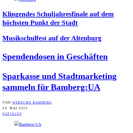
Klin­gen­des Schul­jah­res­fi­na­le auf dem
höchs­ten Punkt der Stadt
Musik­schul­fest auf der Altenburg
Spen­den­do­sen in Geschäften
Spar­kas­se und Stadt­mar­ke­ting
sam­meln für Bamberg:UA
VON
WEBECHO BAMBERG
24. MAI 2022
SOZIALES