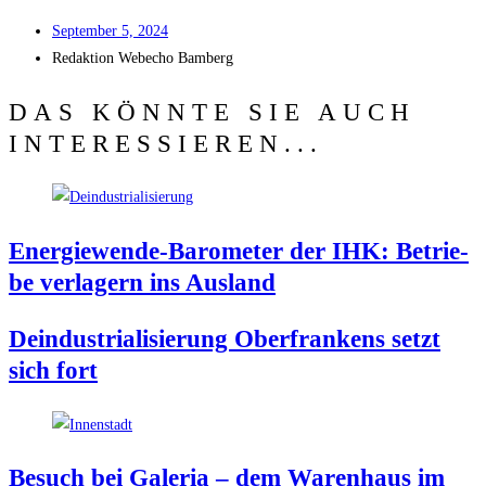
Sep­tem­ber 5, 2024
Redak­ti­on
Web­echo Bamberg
DAS KÖNNTE SIE AUCH
INTERESSIEREN...
Ener­gie­wen­de-Baro­me­ter der IHK: Betrie­
be ver­la­gern ins Ausland
Deindus­tria­li­sie­rung Ober­fran­kens setzt
sich fort
Besuch bei Gale­ria – dem Waren­haus im