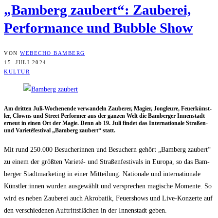
„Bam­berg zau­bert“: Zau­be­rei,
Per­for­mance und Bubble Show
VON
WEBECHO BAMBERG
15. JULI 2024
KULTUR
Am drit­ten Juli-Wochen­en­de ver­wan­deln Zau­be­rer, Magi­er, Jon­gleu­re, Feu­er­künst­
ler, Clowns und Street Per­for­mer aus der gan­zen Welt die Bam­ber­ger Innen­stadt
erneut in einen Ort der Magie. Denn ab 19. Juli fin­det das Inter­na­tio­na­le Stra­ßen-
und Varie­té­fes­ti­val „Bam­berg zau­bert“ statt.
Mit rund 250.000 Besu­che­rin­nen und Besu­chern gehört „Bam­berg zau­bert“
zu einem der größ­ten Varie­té- und Stra­ßen­fes­ti­vals in Euro­pa, so das Bam­
ber­ger Stadt­mar­ke­ting in einer Mit­tei­lung. Natio­na­le und inter­na­tio­na­le
Künstler:innen wur­den aus­ge­wählt und ver­spre­chen magi­sche Momen­te. So
wird es neben Zau­be­rei auch Akro­ba­tik, Feu­er­shows und Live-Kon­zer­te auf
den ver­schie­de­nen Auf­tritts­flä­chen in der Innen­stadt geben.