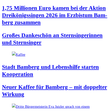
1,75 Mil­lio­nen Euro kamen bei der Akti­on
Drei­kö­nigs­sin­gen 2026 im Erz­bis­tum Bam­
berg zusammen
Gro­ßes Dan­ke­schön an Stern­sin­ge­rin­nen
und Sternsinger
Stadt Bam­berg und Lebens­hil­fe star­ten
Kooperation
Neu­er Kaf­fee für Bam­berg – mit dop­pel­ter
Wirkung