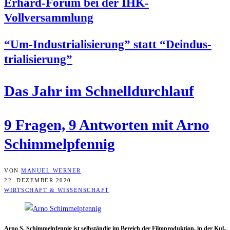
Erhard-Forum bei der IHK-
Vollversammlung
“Um-Indus­tria­li­sie­rung” statt “Deindus­
tria­li­sie­rung”
Das Jahr im Schnelldurchlauf
9 Fra­gen, 9 Ant­wor­ten mit Arno
Schimmelpfennig
VON
MANUEL WERNER
22. DEZEMBER 2020
WIRTSCHAFT & WISSENSCHAFT
Arno S. Schim­mel­p­fen­nig ist selb­stän­dig im Bereich der Film­pro­duk­ti­on, in der Kul­