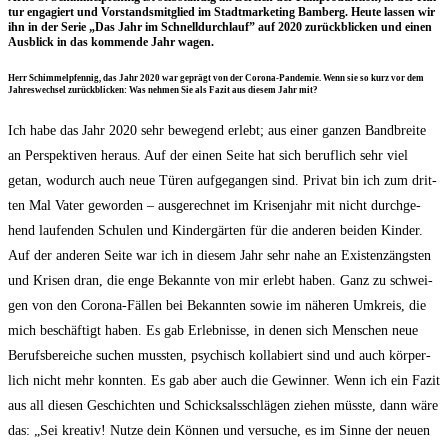
tur enga­giert und Vor­stands­mit­glied im Stadt­mar­ke­ting Bam­berg. Heu­te las­sen wir
ihn in der Serie „Das Jahr im Schnell­durch­lauf” auf 2020 zurück­bli­cken und einen
Aus­blick in das kom­men­de Jahr wagen.
Herr Schim­mel­p­fen­nig, das Jahr 2020 war geprägt von der Coro­na-Pan­de­mie. Wenn sie so kurz vor dem
Jah­res­wech­sel zurück­bli­cken: Was neh­men Sie als Fazit aus die­sem Jahr mit?
Ich habe das Jahr 2020 sehr bewe­gend erlebt; aus einer gan­zen Band­brei­te
an Per­spek­ti­ven her­aus. Auf der einen Sei­te hat sich beruf­lich sehr viel
getan, wodurch auch neue Türen auf­ge­gan­gen sind. Pri­vat bin ich zum drit­
ten Mal Vater gewor­den – aus­ge­rech­net im Kri­sen­jahr mit nicht durch­ge­
hend lau­fen­den Schu­len und Kin­der­gär­ten für die ande­ren bei­den Kin­der.
Auf der ande­ren Sei­te war ich in die­sem Jahr sehr nahe an Exis­tenz­ängs­ten
und Kri­sen dran, die enge Bekann­te von mir erlebt haben. Ganz zu schwei­
gen von den Coro­na-Fäl­len bei Bekann­ten sowie im nähe­ren Umkreis, die
mich beschäf­tigt haben. Es gab Erleb­nis­se, in denen sich Men­schen neue
Berufs­be­rei­che suchen muss­ten, psy­chisch kol­la­biert sind und auch kör­per­
lich nicht mehr konn­ten. Es gab aber auch die Gewin­ner. Wenn ich ein Fazit
aus all die­sen Geschich­ten und Schick­sals­schlä­gen zie­hen müss­te, dann wäre
das: „Sei krea­tiv! Nut­ze dein Kön­nen und ver­su­che, es im Sin­ne der neu­en