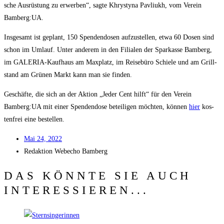
sche Aus­rüs­tung zu erwer­ben“, sag­te Khry­sty­na Pav­li­ukh, vom Ver­ein
Bamberg:UA.
Ins­ge­samt ist geplant, 150 Spen­den­do­sen auf­zu­stel­len, etwa 60 Dosen sind
schon im Umlauf. Unter ande­rem in den Filia­len der Spar­kas­se Bam­berg,
im GALE­RIA-Kauf­haus am Max­platz, im Rei­se­bü­ro Schie­le und am Grill­
stand am Grü­nen Markt kann man sie finden.
Geschäf­te, die sich an der Akti­on „Jeder Cent hilft“ für den Ver­ein
Bamberg:UA mit einer Spen­den­do­se betei­li­gen möch­ten, kön­nen
hier
kos­
ten­frei eine bestellen.
Mai 24, 2022
Redak­ti­on
Web­echo Bamberg
DAS KÖNNTE SIE AUCH
INTERESSIEREN...