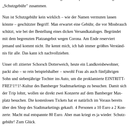
„Schutz­ge­bühr“ zusammen.
Nun ist Schutz­ge­bühr kein wirk­lich – wie der Namen ver­mu­ten las­sen
könn­te – geschütz­ter Begriff. Man erwar­tet eine Gebühr, die vor Miss­brauch
schützt, wie bei der Bestel­lung eines dicken Ver­sand­ka­ta­lo­ges. Begrün­det
mit dem begrenz­ten Platz­an­ge­bot wegen Coro­na. Am Ende reser­viert
jemand und kommt nicht. Ihr kennt mich, ich hab immer größ­tes Ver­ständ­
nis für alle. Das kann ich nachvollziehen.
Unser oft zitier­ter Schorsch Dot­ter­weich, heu­te ein Land­kreis­be­woh­ner,
packt also – so rein bei­spiels­hal­ber – sowohl Frau als auch fünf­jäh­ri­gen
Sohn und sie­ben­jäh­ri­ge Toch­ter ins Auto, um die pro­kla­mier­te EINTRITT-
FREI!1!!1!-Kultur des Bam­ber­ger Stadt­mar­ke­tings zu besu­chen. Damit sich
der Trip lohnt, wol­len sie direkt zwei Kon­zer­te auf dem Bam­ber­ger Max­
platz besu­chen. Die kos­ten­lo­sen Tickets hat er natür­lich im Vor­aus bereits
über den Shop des Stadt­mar­ke­tings gekauft. 4 Per­so­nen a 10 Euro a 2 Kon­
zer­te. Macht mal ent­spann­te 80 Euro. Aber man kriegt es ja wie­der. Schutz­
ge­bühr! Zum Glück.