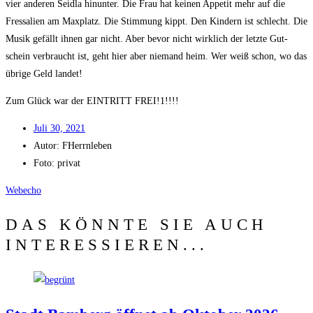
vier ande­ren Seid­la hin­un­ter. Die Frau hat kei­nen Appe­tit mehr auf die
Fres­sa­li­en am Max­platz. Die Stim­mung kippt. Den Kin­dern ist schlecht. Die
Musik gefällt ihnen gar nicht. Aber bevor nicht wirk­lich der letz­te Gut­
schein ver­braucht ist, geht hier aber nie­mand heim. Wer weiß schon, wo das
übri­ge Geld landet!
Zum Glück war der EINTRITT FREI!1!!!!
Juli 30, 2021
Autor:
FHerrnleben
Foto: privat
Web­echo
DAS KÖNNTE SIE AUCH
INTERESSIEREN...