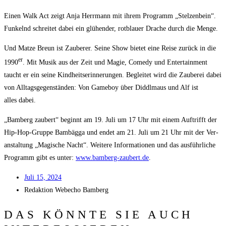
Einen Walk Act zeigt Anja Herr­mann mit ihrem Pro­gramm „Stel­zen­bein“.
Fun­kelnd schrei­tet dabei ein glü­hen­der, rot­blau­er Dra­che durch die Menge.
Und Mat­ze Breun ist Zau­be­rer. Sei­ne Show bie­tet eine Rei­se zurück in die
er
1990
. Mit Musik aus der Zeit und Magie, Come­dy und Enter­tain­ment
taucht er ein sei­ne Kind­heits­er­in­ne­run­gen. Beglei­tet wird die Zau­be­rei dabei
von All­tags­ge­gen­stän­den: Von Game­boy über Diddl­maus und Alf ist
alles dabei.
„Bam­berg zau­bert“ beginnt am 19. Juli um 17 Uhr mit einem Auf­trifft der
Hip-Hop-Grup­pe Bam­bäg­ga und endet am 21. Juli um 21 Uhr mit der Ver­
an­stal­tung „Magi­sche Nacht“. Wei­te­re Infor­ma­tio­nen und das aus­führ­li­che
Pro­gramm gibt es unter:
www.bamberg-zaubert.de
.
Juli 15, 2024
Redak­ti­on
Web­echo Bamberg
DAS KÖNNTE SIE AUCH