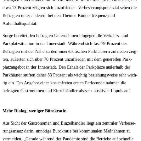
etwa 13 Pro­zent zeig­ten sich unzu­frie­den. Ver­bes­se­rungs­po­ten­zi­al sehen die
Befrag­ten unter ande­rem bei den The­men Kun­den­fre­quenz und
Aufenthaltsqualität.
Sor­ge berei­tet den befrag­ten Unter­neh­men hin­ge­gen die Ver­kehrs- und
Park­platz­si­tua­ti­on in der Innen­stadt. Wäh­rend sich fast 79 Pro­zent der
Befrag­ten mit der Nähe zu den inner­städ­ti­schen Park­häu­sern zufrie­den zeig­
ten, äußer­ten sich über 70 Pro­zent unzu­frie­den mit dem gene­rel­len Park­
platz­an­ge­bot in der Innen­stadt. Den Erhalt der Park­plät­ze außer­halb der
Park­häu­ser stuf­ten daher 83 Pro­zent als wich­tig bezie­hungs­wei­se sehr wich­
tig ein. Das Ange­bot einer kos­ten­frei­en ers­ten Park­stun­de nah­men die
befrag­ten Gas­tro­no­men und Ein­zel­händ­ler als sehr posi­ti­ven Impuls auf.
Mehr Dia­log, weni­ger Bürokratie
Aus Sicht der Gas­tro­no­men und Ein­zel­händ­ler liegt ein zen­tra­ler Ver­bes­se­
rungs­an­satz dar­in, unnö­ti­ge Büro­kra­tie bei kom­mu­na­len Maß­nah­men zu
ver­mei­den. „Gera­de wäh­rend der Pan­de­mie sind die Betrie­be auf schnel­le