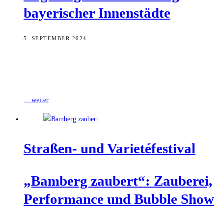
baye­ri­scher Innenstädte
5. SEPTEMBER 2024
Der Berufsverband City- und Stadtmarketing Bayern begrüßt ein
Eckpunktepapier des Bayerischen Kabinetts zur Einführung eines
neuen Ladenschlussgesetzes. Dieses soll vitalere und attraktivere
... weiter
Stra­ßen- und Varietéfestival
„Bam­berg zau­bert“: Zau­be­rei,
Per­for­mance und Bubble Show