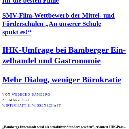
für die bes­ten Filme
SMV-Film-Wett­be­werb der Mit­tel- und
För­der­schu­len „An unse­rer Schu­le
spukt es!“
IHK-Umfra­ge bei Bam­ber­ger Ein­
zel­han­del und Gastronomie
Mehr Dia­log, weni­ger Bürokratie
VON
WEBECHO BAMBERG
26. MÄRZ 2021
WIRTSCHAFT & WISSENSCHAFT
„Bam­bergs Innen­stadt wird als attrak­ti­ver Stand­ort gese­hen”, erläu­tert IHK-Prä­si­