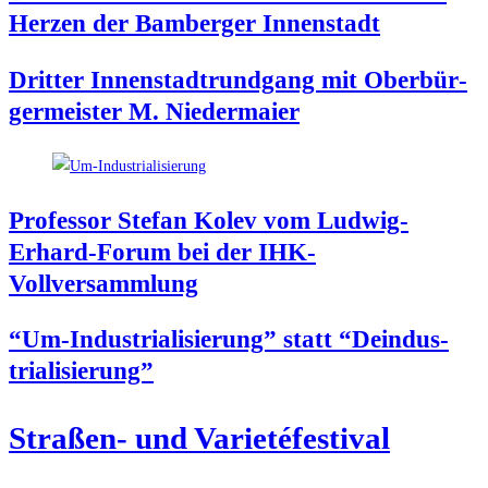
Her­zen der Bam­ber­ger Innenstadt
Drit­ter Innen­stadt­rund­gang mit Ober­bür­
ger­meis­ter M. Niedermaier
Pro­fes­sor Ste­fan Kolev vom Lud­wig-
Erhard-Forum bei der IHK-
Vollversammlung
“Um-Indus­tria­li­sie­rung” statt “Deindus­
tria­li­sie­rung”
Stra­ßen- und Varietéfestival