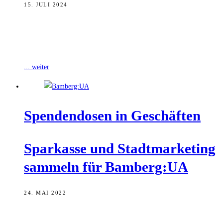
15. JULI 2024
Am dritten Juli-Wochenende verwandeln Zauberer, Magier,
Jongleure, Feuerkünstler, Clowns und Street Performer aus der
ganzen Welt die Bamberger Innenstadt erneut in einen
... weiter
Spen­den­do­sen in Geschäften
Spar­kas­se und Stadt­mar­ke­ting
sam­meln für Bamberg:UA
24. MAI 2022
Unter dem Motto „Jeder Cent hilft“, sammeln die Sparkasse