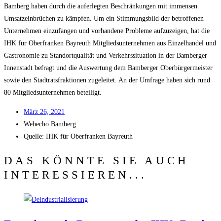
Bam­berg haben durch die auf­er­leg­ten Beschrän­kun­gen mit immensen
Umsatz­ein­brü­chen zu kämp­fen. Um ein Stim­mungs­bild der betrof­fe­nen
Unter­neh­men ein­zu­fan­gen und vor­han­de­ne Pro­ble­me auf­zu­zei­gen, hat die
IHK für Ober­fran­ken Bay­reuth Mit­glieds­un­ter­neh­men aus Ein­zel­han­del und
Gas­tro­no­mie zu Stand­ort­qua­li­tät und Ver­kehrs­si­tua­ti­on in der Bam­ber­ger
Innen­stadt befragt und die Aus­wer­tung dem Bam­ber­ger Ober­bür­ger­meis­ter
sowie den Stadt­rats­frak­tio­nen zuge­lei­tet. An der Umfra­ge haben sich rund
80 Mit­glieds­un­ter­neh­men beteiligt.
März 26, 2021
Web­echo Bamberg
Quel­le: IHK für Ober­fran­ken Bayreuth
DAS KÖNNTE SIE AUCH
INTERESSIEREN...