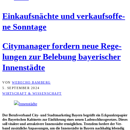
Ein­kaufs­näch­te und ver­kaufs­of­fe­
ne Sonntage
City­ma­na­ger for­dern neue Rege­
lun­gen zur Bele­bung baye­ri­scher
Innenstädte
VON
WEBECHO BAMBERG
5. SEPTEMBER 2024
WIRTSCHAFT & WISSENSCHAFT
Der Berufs­ver­band City- und Stadt­mar­ke­ting Bay­ern begrüßt ein Eck­punk­te­pa­pier
des Baye­ri­schen Kabi­netts zur Ein­füh­rung eines neu­en Laden­schluss­ge­set­zes. Die­ses
soll vita­le­re und attrak­ti­ve­re Innen­städ­te ermög­li­chen. Trotz­dem for­dert der Ver­
band zusätz­li­che Anpas­sun­gen, um die Innen­städ­te in Bay­ern nach­hal­tig leben­dig