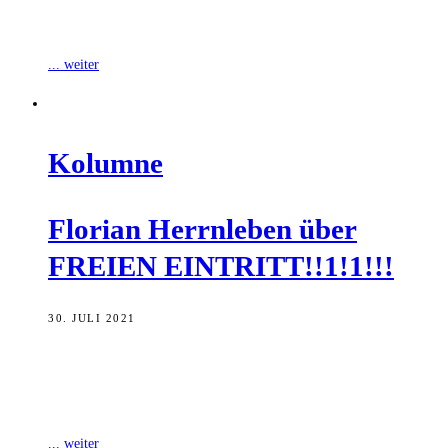
Bamberg und das Stadtmarketing Bamberg in Geschäften der
Bamberger Innenstadt, um den ehrenamtlich
... weiter
Kolum­ne
Flo­ri­an Herrn­le­ben über
FREIEN EINTRITT!!1!1!!!
30. JULI 2021
EINTRITT FREI!11!!1! – Seit Jahren stand kaum ein Slogan mehr
für die Eventtradition in der Bamberg Innenstadt. Wenn 100.000 bis
1.000.000 Menschen
... weiter