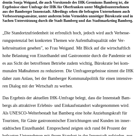
den­tin Son­ja Weig­and, die auch Vor­sit­zen­de des IHK-Gre­mi­ums Bam­berg ist, die
Ergeb­nis­se einer Umfra­ge der IHK für Ober­fran­ken unter Mit­glieds­un­ter­neh­men
aus der Bam­ber­ger Innen­stadt. Aller­dings sehen die befrag­ten Unter­neh­men auch
Ver­bes­se­rungs­an­sät­ze, unter ande­rem beim Ver­mei­den unnö­ti­ger Büro­kra­tie und in
Sachen Unter­stüt­zung durch die Stadt Bam­berg und das Stadt­mar­ke­ting Bamberg.
„Die Stand­ort­zu­frie­den­heit ist erfreu­lich hoch, jedoch wird auch Ver­bes­se­
rungs­po­ten­zi­al bei kon­kre­ten The­men wie Auf­ent­halts­qua­li­tät oder Ver­
kehrs­si­tua­ti­on gese­hen”, so Frau Weig­and. Mit Blick auf die wirt­schaft­lich
hohe Belas­tung von Ein­zel­han­del und Gas­tro­no­mie durch die Pan­de­mie sei
es aus Sicht der betrof­fe­nen Betrie­be zudem wich­tig, Büro­kra­tie bei kom­
mu­na­len Maß­nah­men zu redu­zie­ren. Die Umfra­ge­er­geb­nis­se nimmt die IHK
daher zum Anlass, bei der Bam­ber­ger Kom­mu­nal­po­li­tik für einen inten­si­ve­
ren Dia­log mit der Wirt­schaft zu werben.
Das Ergeb­nis der aktu­el­len IHK-Umfra­ge belegt, dass die Innen­stadt Bam­
bergs als attrak­ti­ver Erleb­nis- und Ein­kaufs­stand­ort wahr­ge­nom­men wird.
Als UNESCO-Welt­erbe­stadt hat Bam­berg eine hohe Anzie­hungs­kraft für
Tou­ris­ten, für Gäs­te gas­tro­no­mi­scher Ein­rich­tun­gen und Kun­den im inner­
städ­ti­schen Ein­zel­han­del. Ent­spre­chend zeig­ten sich rund 84 Pro­zent der
befrag­ten Unter­neh­men mit ihrem Stand­ort in der Innen­stadt zufrie­den, nur