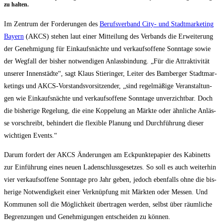
zu halten.
Im Zen­trum der For­de­run­gen des
Berufs­ver­band City- und Stadt­mar­ke­ting
Bay­ern
(AKCS) ste­hen laut einer Mit­tei­lung des Ver­bands die Erwei­te­rung
der Geneh­mi­gung für Ein­kaufs­näch­te und ver­kaufs­of­fe­ne Sonn­ta­ge sowie
der Weg­fall der bis­her not­wen­di­gen Anlass­bin­dung. „Für die Attrak­ti­vi­tät
unse­rer Innen­städ­te“, sagt Klaus Stier­in­ger, Lei­ter des Bam­ber­ger Stadt­mar­
ke­tings und AKCS-Vor­stands­vor­sit­zen­der, „sind regel­mä­ßi­ge Ver­an­stal­tun­
gen wie Ein­kaufs­näch­te und ver­kaufs­of­fe­ne Sonn­ta­ge unver­zicht­bar. Doch
die bis­he­ri­ge Rege­lung, die eine Kop­pe­lung an Märk­te oder ähn­li­che Anläs­
se vor­schreibt, behin­dert die fle­xi­ble Pla­nung und Durch­füh­rung die­ser
wich­ti­gen Events.“
Dar­um for­dert der AKCS Ände­run­gen am Eck­punk­te­pa­pier des Kabi­netts
zur Ein­füh­rung eines neu­en Laden­schluss­ge­set­zes. So soll es auch wei­ter­hin
vier ver­kaufs­of­fe­ne Sonn­ta­ge pro Jahr geben, jedoch eben­falls ohne die bis­
he­ri­ge Not­wen­dig­keit einer Ver­knüp­fung mit Märk­ten oder Mes­sen. Und
Kom­mu­nen soll die Mög­lich­keit über­tra­gen wer­den, selbst über räum­li­che
Begren­zun­gen und Geneh­mi­gun­gen ent­schei­den zu können.