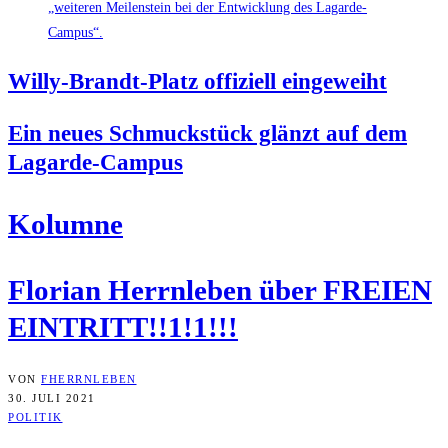
Wil­ly-Brandt-Platz offi­zi­ell eingeweiht
Ein neu­es Schmuck­stück glänzt auf dem
Lagarde-Campus
Kolum­ne
Flo­ri­an Herrn­le­ben über FREIEN
EINTRITT!!1!1!!!
VON
FHERRNLEBEN
30. JULI 2021
POLITIK