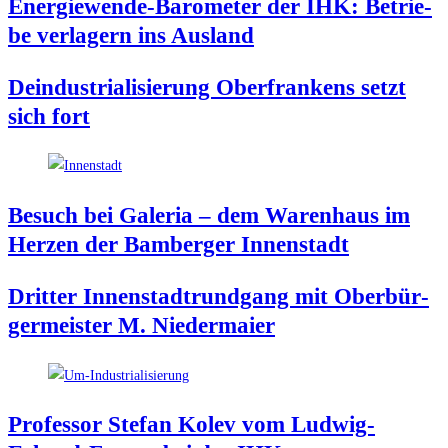
Ener­gie­wen­de-Baro­me­ter der IHK: Betrie­
be ver­la­gern ins Ausland
Deindus­tria­li­sie­rung Ober­fran­kens setzt
sich fort
Besuch bei Gale­ria – dem Waren­haus im
Her­zen der Bam­ber­ger Innenstadt
Drit­ter Innen­stadt­rund­gang mit Ober­bür­
ger­meis­ter M. Niedermaier
Pro­fes­sor Ste­fan Kolev vom Lud­wig-