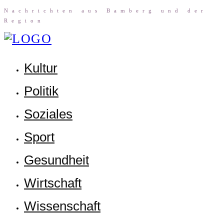
Nach­rich­ten aus Bam­berg und der
Region
Kul­tur
Poli­tik
Sozia­les
Sport
Gesund­heit
Wirt­schaft
Wis­sen­schaft