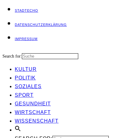
STADT­ECHO
DATEN­SCHUTZ­ER­KLÄ­RUNG
IMPRES­SUM
Search for:
KUL­TUR
POLI­TIK
SOZIA­LES
SPORT
GESUND­HEIT
WIRT­SCHAFT
WIS­SEN­SCHAFT