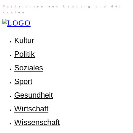
Nach­rich­ten aus Bam­berg und der
Region
Kul­tur
Poli­tik
Sozia­les
Sport
Gesund­heit
Wirt­schaft
Wis­sen­schaft