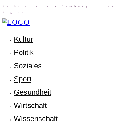
Nach­rich­ten aus Bam­berg und der
Region
Kul­tur
Poli­tik
Sozia­les
Sport
Gesund­heit
Wirt­schaft
Wis­sen­schaft