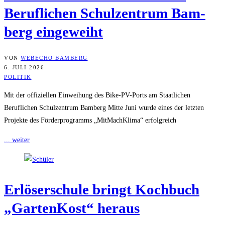
Beruf­li­chen Schul­zen­trum Bam­
berg eingeweiht
VON
WEBECHO BAMBERG
6. JULI 2026
POLITIK
Mit der offiziellen Einweihung des Bike-PV-Ports am Staatlichen
Beruflichen Schulzentrum Bamberg Mitte Juni wurde eines der letzten
Projekte des Förderprogramms „MitMachKlima“ erfolgreich
... weiter
Erlö­ser­schu­le bringt Koch­buch
„Gar­ten­Kost“ heraus