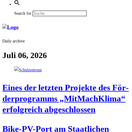
Search for:
Daily archive
Juli 06, 2026
Eines der letz­ten Pro­jek­te des För­
der­pro­gramms „Mit­Mach­Kli­ma“
erfolg­reich abgeschlossen
Bike-PV-Port am Staat­li­chen