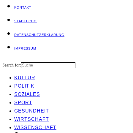
KON­TAKT
STADT­ECHO
DATEN­SCHUTZ­ER­KLÄ­RUNG
IMPRES­SUM
Search for:
KUL­TUR
POLI­TIK
SOZIA­LES
SPORT
GESUND­HEIT
WIRT­SCHAFT
WIS­SEN­SCHAFT