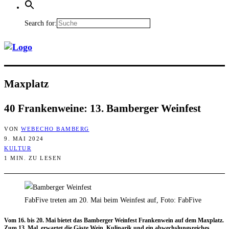
Search for:
Max­platz
40 Fran­ken­wei­ne: 13. Bam­ber­ger Weinfest
VON
WEBECHO BAMBERG
9. MAI 2024
KULTUR
1 MIN. ZU LESEN
FabFive treten am 20. Mai beim Weinfest auf, Foto: FabFive
Vom 16. bis 20. Mai bie­tet das Bam­ber­ger Wein­fest Fran­ken­wein auf dem Max­platz.
Zum 13. Mal. erwar­tet die Gäs­te Wein, Kuli­na­rik und ein abwechs­lungs­rei­ches