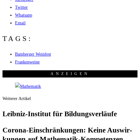
Twitter
Whatsapp
Email
TAGS:
Bamberger Weinfest
Frankenweine
ANZEI­GEN
Weiterer Artikel
Leib­niz-Insti­tut für Bildungsverläufe
Coro­na-Ein­schrän­kun­gen: Kei­ne Aus­wir­
kun­gen auf Mathematik-Kompetenzen