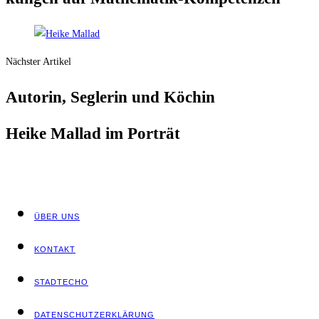
Nächster Artikel
Autorin, Seg­le­rin und Köchin
Hei­ke Mal­lad im Porträt
ÜBER UNS
KON­TAKT
STADT­ECHO
DATEN­SCHUTZ­ER­KLÄ­RUNG