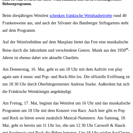
Bühnenprogramm.
Beim dies­jäh­ri­gen Wein­fest
schen­ken frän­ki­sche Wein­bau­be­trie­be
rund 40
Fran­ken­wei­ne aus, und auch der Sil­va­ner des Bam­ber­ger Stifts­gar­tens steht
auf dem Programm.
Auf der Wein­fest­büh­ne auf dem Max­platz bie­tet das Fest eine musi­ka­li­sche
er
Rei­se durch die Jahr­zehn­te und ver­schie­de­ne Gen­res. Musik aus den 1950
-
Jah­ren ist eben­so dabei wie aktu­el­le Charthits.
Am Don­ners­tag, 16. Mai, geht es um 18 Uhr mit dem Auf­tritt von play
again sam 4 music und Pop- und Rock-Hits los. Die offi­zi­el­le Eröff­nung ist
um 18:30 Uhr durch Ober­bür­ger­meis­ter Andre­as Star­ke. Außer­dem hat sich
die Frän­ki­sche Wein­kö­ni­gin angekündigt.
Am Frei­tag, 17. Mai, beginnt das Wein­fest um 16 Uhr und das musi­ka­li­sche
Pro­gramm um 18 Uhr mit dem Kon­zert von Race. Auch hier gibt es Pop
und Rock zu hören sowie zusätz­lich Musi­cal-Num­mern. Am Sams­tag, 18.
Mai, geht es bereits um 11 Uhr los, ehe um 12:30 Uhr Cars­well & Hauck
mit Soul­mu­sic und Rock die Büh­ne betre­ten. Um 18 Uhr spie­len Soul7even