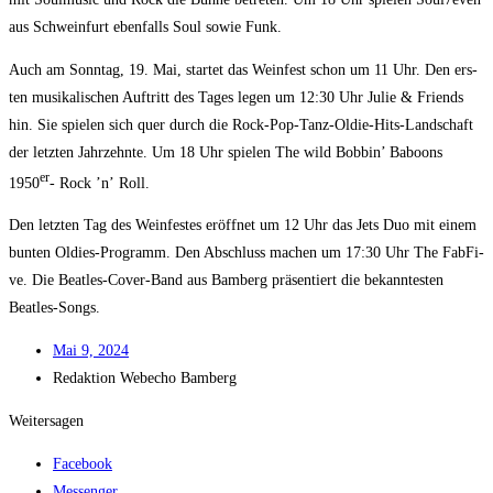
aus Schwein­furt eben­falls Soul sowie Funk.
Auch am Sonn­tag, 19. Mai, star­tet das Wein­fest schon um 11 Uhr. Den ers­
ten musi­ka­li­schen Auf­tritt des Tages legen um 12:30 Uhr Julie & Fri­ends
hin. Sie spie­len sich quer durch die Rock-Pop-Tanz-Oldie-Hits-Land­schaft
der letz­ten Jahr­zehn­te. Um 18 Uhr spie­len The wild Bob­bin’ Baboons
er
1950
- Rock ’n’ Roll.
Den letz­ten Tag des Wein­fes­tes eröff­net um 12 Uhr das Jets Duo mit einem
bun­ten Oldies-Pro­gramm. Den Abschluss machen um 17:30 Uhr The FabFi­
ve. Die Beat­les-Cover-Band aus Bam­berg prä­sen­tiert die bekann­tes­ten
Beatles-Songs.
Mai 9, 2024
Redak­ti­on
Web­echo Bamberg
Weitersagen
Facebook
Messenger