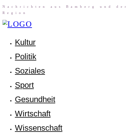
Nach­rich­ten aus Bam­berg und der
Region
Kul­tur
Poli­tik
Sozia­les
Sport
Gesund­heit
Wirt­schaft
Wis­sen­schaft