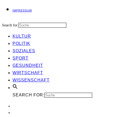
IMPRES­SUM
Search for:
KUL­TUR
POLI­TIK
SOZIA­LES
SPORT
GESUND­HEIT
WIRT­SCHAFT
WIS­SEN­SCHAFT
SEARCH FOR: