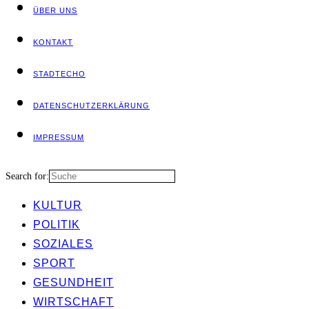
ÜBER UNS
KON­TAKT
STADT­ECHO
DATEN­SCHUTZ­ER­KLÄ­RUNG
IMPRES­SUM
Search for:
KUL­TUR
POLI­TIK
SOZIA­LES
SPORT
GESUND­HEIT
WIRT­SCHAFT