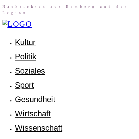
Nach­rich­ten aus Bam­berg und der
Region
Kul­tur
Poli­tik
Sozia­les
Sport
Gesund­heit
Wirt­schaft
Wis­sen­schaft