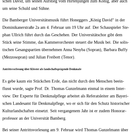
schen David, um sei­nen Auf­stieg vom Hir­ten­jun­gen zum König, aber auch
um sei­ne Schuld und Sühne.
Die Bam­ber­ger Uni­ver­si­täts­mu­sik führt Hon­eg­gers „König David“ in der
Domi­ni­ka­ner­stra­ße 2a am 4. Febru­ar um 19 Uhr auf. Der Schau­spie­ler Ste­
phan Ull­rich führt durch das Gesche­hen. Der Uni­ver­si­täts­chor gibt dem
Stück sei­ne Stim­me, das Kam­mer­or­ches­ter steu­ert die Musik bei. Die solis­
ti­schen Gesangs­par­tien über­neh­men Anna Nesy­ba (Sopran), Bar­ba­ra Buffy
(Mez­zo­so­pran) und Juli­an Frei­bott (Tenor).
Antritts­vor­le­sung über Klös­ter als land­schafts­prä­gen­de Denkmale
Es gebe kaum ein Stück­chen Erde, das nicht durch den Men­schen beein­
flusst wur­de, sag­te Prof. Dr. Tho­mas Gun­zel­mann ein­mal in einem Inter­
view. Der Exper­te für Denk­mal­pfle­ge arbei­tet als Refe­rats­lei­ter am Baye­ri­
schen Lan­des­amt für Denk­mal­pfle­ge, wo er sich für den Schutz his­to­ri­scher
Kul­tur­land­schaf­ten ein­setzt. Seit ver­gan­ge­nem Jahr ist er zudem Hono­rar­
pro­fes­sor an der Uni­ver­si­tät Bamberg.
Bei sei­ner Antritts­vor­le­sung am 9. Febru­ar wird Tho­mas Gun­zel­mann über