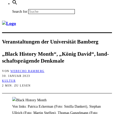
Search for:
Ver­an­stal­tun­gen der Uni­ver­si­tät Bamberg
„Black Histo­ry Month“, „König David“, land­
schafts­prä­gen­de Denkmale
VON
WEBECHO BAMBERG
30. JANUAR 2023
KULTUR
2 MIN. ZU LESEN
Von links: Patrica Eckerman (Foto: Smilla Dankert), Stephan
Ullrich (Foto: Martin Steffen), Thomas Gunzelmann (Foto: