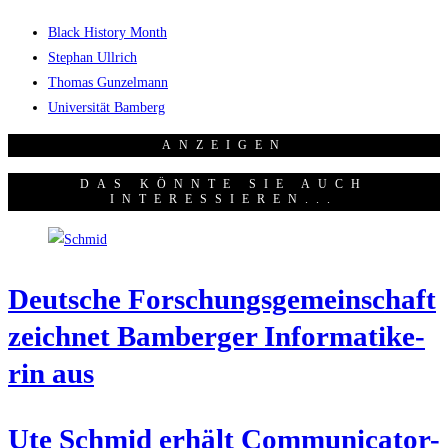
Black History Month
Stephan Ullrich
Thomas Gunzelmann
Universität Bamberg
ANZEI­GEN
DAS KÖNNTE SIE AUCH
INTERESSIEREN...
Deut­sche For­schungs­ge­mein­schaft
zeich­net Bam­ber­ger Infor­ma­ti­ke­
rin aus
Ute Schmid erhält Com­mu­ni­ca­tor-