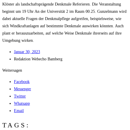
Klös­ter als land­schafts­prä­gen­de Denk­ma­le Refe­rie­ren. Die Ver­an­stal­tung
beginnt um 19 Uhr An der Uni­ver­si­tät 2 im Raum 00.25. Gun­zel­mann wird
dabei aktu­el­le Fra­gen der Denk­mal­pfle­ge auf­grei­fen, bei­spiels­wei­se, wie
sich Wind­kraft­an­la­gen auf bestimm­te Denk­ma­le aus­wir­ken könn­ten. Auch
plant er her­aus­zu­ar­bei­ten, auf wel­che Wei­se Denk­ma­le ihrer­seits auf ihre
Umge­bung wirken.
Janu­ar 30, 2023
Redak­ti­on
Web­echo Bamberg
Weitersagen
Facebook
Messenger
Twitter
Whatsapp
Email
TAGS: