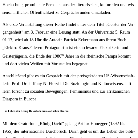
Hoch­schu­le, pro­mi­nen­te Per­so­nen aus der lite­ra­ri­schen, kul­tu­rel­len und wis­
sen­schaft­li­chen Öffent­lich­keit zu Gesprächs­run­den einzuladen.
Als ers­te Ver­an­stal­tung die­ser Rei­he fin­det unter dem Titel „Geis­ter der Ver­
gan­gen­heit“ am 3. Febru­ar eine Lesung statt. An der Uni­ver­si­tät 5, Raum
01.17, wird ab 18 Uhr die Autorin Patri­cia Ecker­mann aus ihrem Buch
„Elek­tro Krau­se“ lesen. Prot­ago­nis­tin ist eine schwar­ze Elek­tri­ke­rin und
er
Geis­ter­jä­ge­rin, die Ende der 1980
Jah­re in die rhei­ni­sche Pam­pa kommt
und dort vie­len Wei­ßen mit Vor­ur­tei­len begegnet.
Anschlie­ßend gibt es ein Gespräch mit der preis­ge­krön­ten US-Wis­sen­schaft­
le­rin Prof. Dr. Tif­fa­ny N. Flor­vil. Die Sozio­lo­gin und Kul­tur­wis­sen­schaft­
le­rin forscht zu sozia­len Bewe­gun­gen, Femi­nis­mus und zur afri­ka­ni­schen
Dia­spo­ra in Europa.
Das Leben des König David als musi­ka­li­sches Drama
Mit dem Ora­to­ri­um „König David“ gelang Arthur Hon­eg­ger (1892 bis
1955) der inter­na­tio­na­le Durch­bruch. Dar­in geht es um das Leben des bibli­