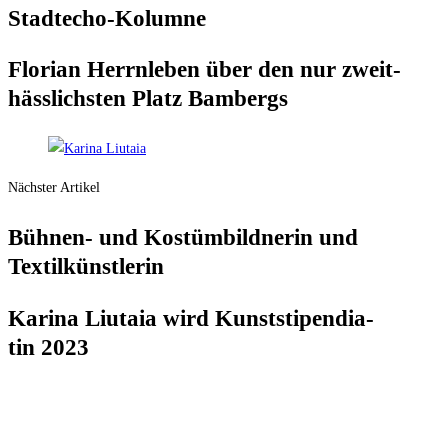
Stadt­echo-Kolum­ne
Flo­ri­an Herrn­le­ben über den nur zweit­
häss­lichs­ten Platz Bambergs
Nächster Artikel
Büh­nen- und Kos­tüm­bild­ne­rin und
Textilkünstlerin
Kari­na Liu­ta­ia wird Kunst­sti­pen­dia­
tin 2023