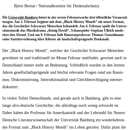
Björn Bernat / Nationalkomitee für Denkmalschutz)
Die
Uni­ver­si­tät Bam­berg
bie­tet in der ers­ten Febru­ar­wo­che drei öffent­li­che Ver­an­stal­
tun­gen. Am 3. Febru­ar beginnt mit dem „Black Histo­ry Month“ ein neu­es For­mat,
das die Geschich­te Schwar­zer Men­schen behan­delt. Am 4. Febru­ar spielt die Uni­ver­
si­täts­mu­sik das Musik­dra­ma „König David“, Schau­spie­ler Ste­phan Ull­rich mode­
riert den Abend. Und am 9. Febru­ar hält Hono­rar­pro­fes­sor Tho­mas Gun­zel­mann
sei­ne Antritts­vor­le­sung über Klös­ter als land­schafts­prä­gen­de Denkmale.
Der „Black Histo­ry Month“, wel­cher der Geschich­te Schwar­zer Men­schen
gewid­met ist und tra­di­tio­nell im Monat Febru­ar statt­fin­det, gewinnt auch in
Deutsch­land immer mehr an Bedeu­tung. Schließ­lich wur­den in den letz­ten
Jah­ren gesell­schafts­prä­gen­de und höchst rele­van­te Fra­gen rund um Ras­sis­
mus, Dis­kri­mi­nie­rung, Inter­sek­tio­na­li­tät und Gleich­be­rech­ti­gung inten­siv
diskutiert.
In vie­len Tei­len Deutsch­lands, und gera­de auch in Bam­berg, gibt es eine
lan­ge afro-deut­sche Geschich­te, die aller­dings noch wenig erforscht ist.
Daher haben die Pro­fes­sur für Ame­ri­ka­nis­tik und der Lehr­stuhl für Neue­re
Deut­sche Lite­ra­tur­wis­sen­schaft der Uni­ver­si­tät Bam­berg ein wie­der­keh­ren­
des For­mat zum „Black Histo­ry Month“ ins Leben geru­fen. Dafür plant die