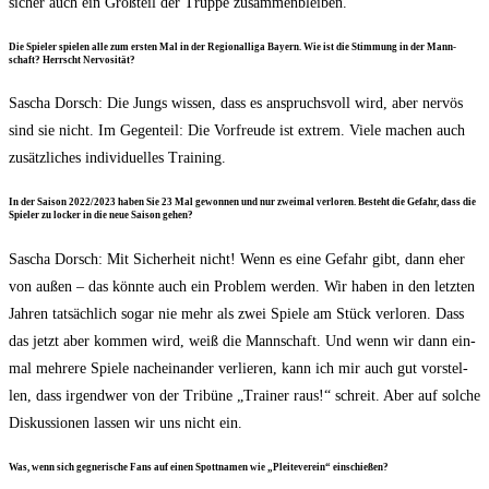
sicher auch ein Groß­teil der Trup­pe zusammenbleiben.
Die Spie­ler spie­len alle zum ers­ten Mal in der Regio­nal­li­ga Bay­ern. Wie ist die Stim­mung in der Mann­
schaft? Herrscht Nervosität?
Sascha Dorsch: Die Jungs wis­sen, dass es anspruchs­voll wird, aber ner­vös
sind sie nicht. Im Gegen­teil: Die Vor­freu­de ist extrem. Vie­le machen auch
zusätz­li­ches indi­vi­du­el­les Training.
In der Sai­son 2022/​2023 haben Sie 23 Mal gewon­nen und nur zwei­mal ver­lo­ren. Besteht die Gefahr, dass die
Spie­ler zu locker in die neue Sai­son gehen?
Sascha Dorsch: Mit Sicher­heit nicht! Wenn es eine Gefahr gibt, dann eher
von außen – das könn­te auch ein Pro­blem wer­den. Wir haben in den letz­ten
Jah­ren tat­säch­lich sogar nie mehr als zwei Spie­le am Stück ver­lo­ren. Dass
das jetzt aber kom­men wird, weiß die Mann­schaft. Und wenn wir dann ein­
mal meh­re­re Spie­le nach­ein­an­der ver­lie­ren, kann ich mir auch gut vor­stel­
len, dass irgend­wer von der Tri­bü­ne „Trai­ner raus!“ schreit. Aber auf sol­che
Dis­kus­sio­nen las­sen wir uns nicht ein.
Was, wenn sich geg­ne­ri­sche Fans auf einen Spott­na­men wie „Plei­te­ver­ein“ einschießen?