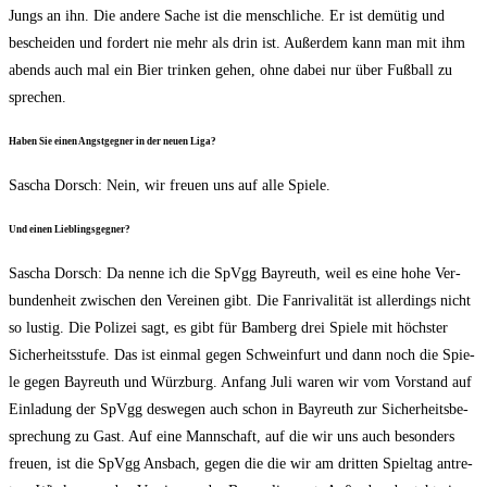
Jungs an ihn. Die ande­re Sache ist die mensch­li­che. Er ist demü­tig und
beschei­den und for­dert nie mehr als drin ist. Außer­dem kann man mit ihm
abends auch mal ein Bier trin­ken gehen, ohne dabei nur über Fuß­ball zu
sprechen.
Haben Sie einen Angst­geg­ner in der neu­en Liga?
Sascha Dorsch: Nein, wir freu­en uns auf alle Spiele.
Und einen Lieblingsgegner?
Sascha Dorsch: Da nen­ne ich die SpVgg Bay­reuth, weil es eine hohe Ver­
bun­den­heit zwi­schen den Ver­ei­nen gibt. Die Fan­ri­va­li­tät ist aller­dings nicht
so lus­tig. Die Poli­zei sagt, es gibt für Bam­berg drei Spie­le mit höchs­ter
Sicher­heits­stu­fe. Das ist ein­mal gegen Schwein­furt und dann noch die Spie­
le gegen Bay­reuth und Würz­burg. Anfang Juli waren wir vom Vor­stand auf
Ein­la­dung der SpVgg des­we­gen auch schon in Bay­reuth zur Sicher­heits­be­
spre­chung zu Gast. Auf eine Mann­schaft, auf die wir uns auch beson­ders
freu­en, ist die SpVgg Ans­bach, gegen die die wir am drit­ten Spiel­tag antre­