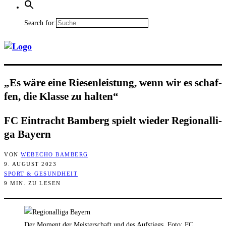
Search for:
„Es wäre eine Rie­sen­leis­tung, wenn wir es schaf­
fen, die Klas­se zu halten“
FC Ein­tracht Bam­berg spielt wie­der Regio­nal­li­
ga Bayern
VON
WEBECHO BAMBERG
9. AUGUST 2023
SPORT & GESUNDHEIT
9 MIN. ZU LESEN
Der Moment der Meisterschaft und des Aufstiegs, Foto: FC