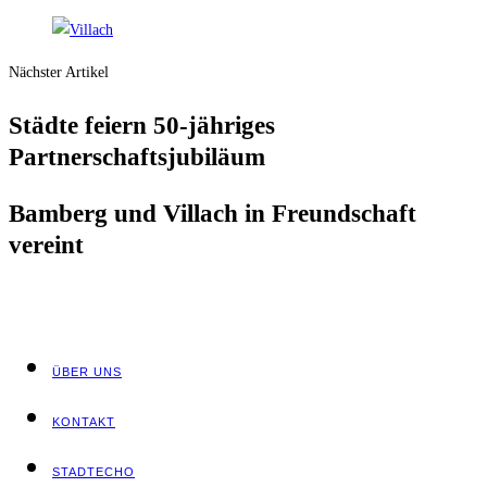
Nächster Artikel
Städ­te fei­ern 50-jäh­ri­ges
Partnerschaftsjubiläum
Bam­berg und Vil­lach in Freund­schaft
vereint
ÜBER UNS
KON­TAKT
STADT­ECHO