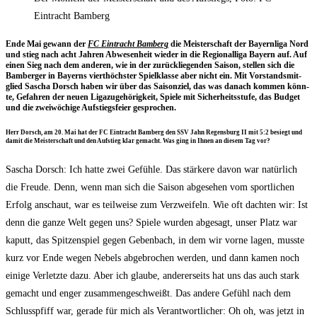
Eintracht Bamberg
Ende Mai gewann der
FC Ein­tracht Bam­berg
die Meis­ter­schaft der Bay­ern­li­ga Nord
und stieg nach acht Jah­ren Abwe­sen­heit wie­der in die Regio­nal­li­ga Bay­ern auf. Auf
einen Sieg nach dem ande­ren, wie in der zurück­lie­gen­den Sai­son, stel­len sich die
Bam­ber­ger in Bay­erns viert­höchs­ter Spiel­klas­se aber nicht ein. Mit Vor­stands­mit­
glied Sascha Dorsch haben wir über das Sai­son­ziel, das was danach kom­men könn­
te, Gefah­ren der neu­en Liga­zu­ge­hö­rig­keit, Spie­le mit Sicher­heits­stu­fe, das Bud­get
und die zwei­wö­chi­ge Auf­stiegs­fei­er gesprochen.
Herr Dorsch, am 20. Mai hat der FC Ein­tracht Bam­berg den SSV Jahn Regens­burg II mit 5:2 besiegt und
damit die Meis­ter­schaft und den Auf­stieg klar gemacht. Was ging in Ihnen an die­sem Tag vor?
Sascha Dorsch: Ich hat­te zwei Gefüh­le. Das stär­ke­re davon war natür­lich
die Freu­de. Denn, wenn man sich die Sai­son abge­se­hen vom sport­li­chen
Erfolg anschaut, war es teil­wei­se zum Ver­zwei­feln. Wie oft dach­ten wir: Ist
denn die gan­ze Welt gegen uns? Spie­le wur­den abge­sagt, unser Platz war
kaputt, das Spit­zen­spiel gegen Geben­bach, in dem wir vor­ne lagen, muss­te
kurz vor Ende wegen Nebels abge­bro­chen wer­den, und dann kamen noch
eini­ge Ver­letz­te dazu. Aber ich glau­be, ande­rer­seits hat uns das auch stark
gemacht und enger zusam­men­ge­schweißt. Das ande­re Gefühl nach dem
Schluss­pfiff war, gera­de für mich als Ver­ant­wort­li­cher: Oh oh, was jetzt in