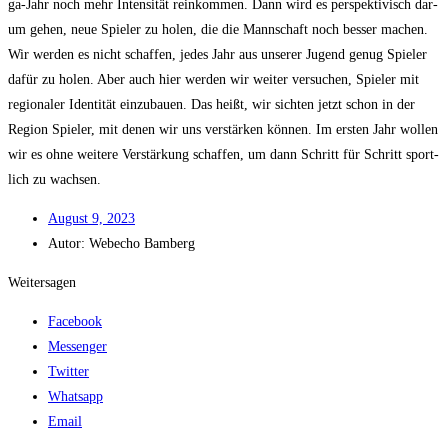
ga-Jahr noch mehr Inten­si­tät rein­kom­men. Dann wird es per­spek­ti­visch dar­
um gehen, neue Spie­ler zu holen, die die Mann­schaft noch bes­ser machen.
Wir wer­den es nicht schaf­fen, jedes Jahr aus unse­rer Jugend genug Spie­ler
dafür zu holen. Aber auch hier wer­den wir wei­ter ver­su­chen, Spie­ler mit
regio­na­ler Iden­ti­tät ein­zu­bau­en. Das heißt, wir sich­ten jetzt schon in der
Regi­on Spie­ler, mit denen wir uns ver­stär­ken kön­nen. Im ers­ten Jahr wol­len
wir es ohne wei­te­re Ver­stär­kung schaf­fen, um dann Schritt für Schritt sport­
lich zu wachsen.
August 9, 2023
Autor:
Web­echo Bamberg
Weitersagen
Facebook
Messenger
Twitter
Whatsapp
Email