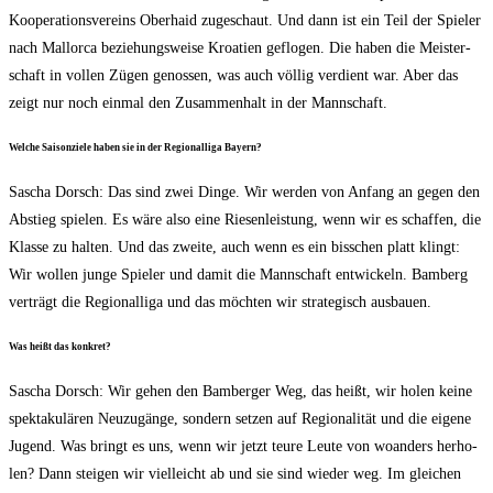
Koope­ra­ti­ons­ver­eins Ober­haid zuge­schaut. Und dann ist ein Teil der Spie­ler
nach Mal­lor­ca bezie­hungs­wei­se Kroa­ti­en geflo­gen. Die haben die Meis­ter­
schaft in vol­len Zügen genos­sen, was auch völ­lig ver­dient war. Aber das
zeigt nur noch ein­mal den Zusam­men­halt in der Mannschaft.
Wel­che Sai­son­zie­le haben sie in der Regio­nal­li­ga Bayern?
Sascha Dorsch: Das sind zwei Din­ge. Wir wer­den von Anfang an gegen den
Abstieg spie­len. Es wäre also eine Rie­sen­leis­tung, wenn wir es schaf­fen, die
Klas­se zu hal­ten. Und das zwei­te, auch wenn es ein biss­chen platt klingt:
Wir wol­len jun­ge Spie­ler und damit die Mann­schaft ent­wi­ckeln. Bam­berg
ver­trägt die Regio­nal­li­ga und das möch­ten wir stra­te­gisch ausbauen.
Was heißt das konkret?
Sascha Dorsch: Wir gehen den Bam­ber­ger Weg, das heißt, wir holen kei­ne
spek­ta­ku­lä­ren Neu­zu­gän­ge, son­dern set­zen auf Regio­na­li­tät und die eige­ne
Jugend. Was bringt es uns, wenn wir jetzt teu­re Leu­te von woan­ders her­ho­
len? Dann stei­gen wir viel­leicht ab und sie sind wie­der weg. Im glei­chen