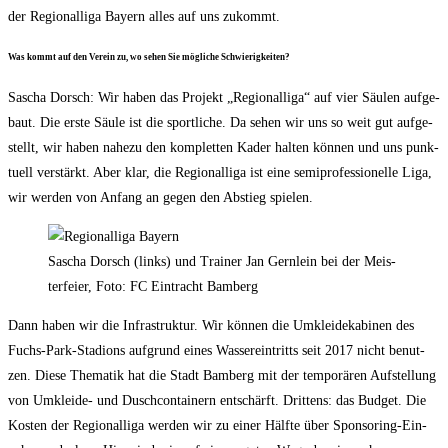
der Regio­nal­li­ga Bay­ern alles auf uns zukommt.
Was kommt auf den Ver­ein zu, wo sehen Sie mög­li­che Schwierigkeiten?
Sascha Dorsch: Wir haben das Pro­jekt „Regio­nal­li­ga“ auf vier Säu­len auf­ge­
baut. Die ers­te Säu­le ist die sport­li­che. Da sehen wir uns so weit gut auf­ge­
stellt, wir haben nahe­zu den kom­plet­ten Kader hal­ten kön­nen und uns punk­
tu­ell ver­stärkt. Aber klar, die Regio­nal­li­ga ist eine semi­pro­fes­sio­nel­le Liga,
wir wer­den von Anfang an gegen den Abstieg spielen.
Sascha Dorsch (links) und Trai­ner Jan Gern­lein bei der Meis­
ter­fei­er, Foto: FC Ein­tracht Bamberg
Dann haben wir die Infra­struk­tur. Wir kön­nen die Umklei­de­ka­bi­nen des
Fuchs-Park-Sta­di­ons auf­grund eines Was­ser­ein­tritts seit 2017 nicht benut­
zen. Die­se The­ma­tik hat die Stadt Bam­berg mit der tem­po­rä­ren Auf­stel­lung
von Umklei­de- und Dusch­con­tai­nern ent­schärft. Drit­tens: das Bud­get. Die
Kos­ten der Regio­nal­li­ga wer­den wir zu einer Hälf­te über Spon­so­ring-Ein­