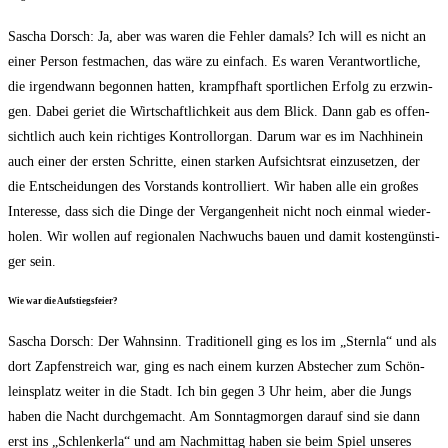
Sascha Dorsch: Ja, aber was waren die Feh­ler damals? Ich will es nicht an
einer Per­son fest­ma­chen, das wäre zu ein­fach. Es waren Ver­ant­wort­li­che,
die irgend­wann begon­nen hat­ten, krampf­haft sport­li­chen Erfolg zu erzwin­
gen. Dabei geriet die Wirt­schaft­lich­keit aus dem Blick. Dann gab es offen­
sicht­lich auch kein rich­ti­ges Kon­troll­organ. Dar­um war es im Nach­hin­ein
auch einer der ers­ten Schrit­te, einen star­ken Auf­sichts­rat ein­zu­set­zen, der
die Ent­schei­dun­gen des Vor­stands kon­trol­liert. Wir haben alle ein gro­ßes
Inter­es­se, dass sich die Din­ge der Ver­gan­gen­heit nicht noch ein­mal wie­der­
ho­len. Wir wol­len auf regio­na­len Nach­wuchs bau­en und damit kos­ten­güns­ti­
ger sein.
Wie war die Aufstiegsfeier?
Sascha Dorsch: Der Wahn­sinn. Tra­di­tio­nell ging es los im „Stern­la“ und als
dort Zap­fen­streich war, ging es nach einem kur­zen Abste­cher zum Schön­
leins­platz wei­ter in die Stadt. Ich bin gegen 3 Uhr heim, aber die Jungs
haben die Nacht durch­ge­macht. Am Sonn­tag­mor­gen dar­auf sind sie dann
erst ins „Schlen­kerla“ und am Nach­mit­tag haben sie beim Spiel unse­res