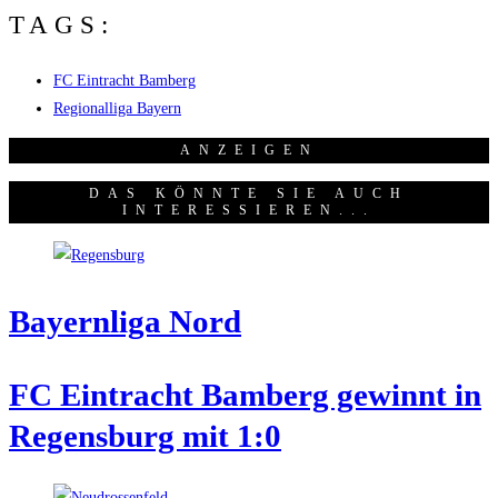
TAGS:
FC Eintracht Bamberg
Regionalliga Bayern
ANZEI­GEN
DAS KÖNNTE SIE AUCH
INTERESSIEREN...
Bay­ern­li­ga Nord
FC Ein­tracht Bam­berg gewinnt in
Regens­burg mit 1:0