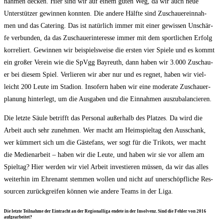
nah­men decken. Hier sind wir auf einem guten Weg, da wir auch neue
Unter­stüt­zer gewin­nen konn­ten. Die ande­re Hälf­te sind Zuschau­er­ein­nah­
men und das Cate­ring. Das ist natür­lich immer mit einer gewis­sen Unschär­
fe ver­bun­den, da das Zuschau­er­inter­es­se immer mit dem sport­li­chen Erfolg
kor­re­liert. Gewin­nen wir bei­spiels­wei­se die ers­ten vier Spie­le und es kommt
ein gro­ßer Ver­ein wie die SpVgg Bay­reuth, dann haben wir 3.000 Zuschau­
er bei die­sem Spiel. Ver­lie­ren wir aber nur und es reg­net, haben wir viel­
leicht 200 Leu­te im Sta­di­on. Inso­fern haben wir eine mode­ra­te Zuschau­er­
pla­nung hin­ter­legt, um die Aus­ga­ben und die Ein­nah­men auszubalancieren.
Die letz­te Säu­le betrifft das Per­so­nal außer­halb des Plat­zes. Da wird die
Arbeit auch sehr zuneh­men. Wer macht am Heim­spiel­tag den Aus­schank,
wer küm­mert sich um die Gäs­te­fans, wer sogt für die Tri­kots, wer macht
die Medi­en­ar­beit – haben wir die Leu­te, und haben wir sie vor allem am
Spiel­tag? Hier wer­den wir viel Arbeit inves­tie­ren müs­sen, da wir das alles
wei­ter­hin im Ehren­amt stem­men wol­len und nicht auf uner­schöpf­li­che Res­
sour­cen zurück­grei­fen kön­nen wie ande­re Teams in der Liga.
Die letz­te Teil­nah­me der Ein­tracht an der Regio­nal­li­ga ende­te in der Insol­venz. Sind die Feh­ler von 2016
aufgearbeitet?