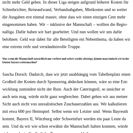
nicht mehr Geld geben. In die­ser Liga stei­gen auf­grund höhe­rer Kos­ten für
Schieds­rich­ter, Rei­se­auf­wand, Ver­bands­ab­ga­ben, Miet­kos­ten und so wei­ter
die Aus­ga­ben erst ein­mal mas­siv, ohne dass wir einen ein­zi­gen Cent mehr
ein­ge­nom­men haben. Wir – inklu­si­ve der Mann­schaft – woll­ten die Regio­
nal­li­ga. Dafür haben wir hart gear­bei­tet. Und nun wol­len wir uns dafür
beloh­nen. Geld war dabei für alle Betei­lig­ten ein Neben­the­ma, da haben wir
eine extrem rei­fe und ver­ständ­nis­vol­le Truppe.
Was wenn die Mann­schaft tat­säch­lich nur ver­liert und sofort wie­der absteigt, könn­te man ein­fach wie in der
letz­ten Sai­son weitermachen?
Sascha Dorsch: Dadurch, dass wir jetzt unab­hän­gig vom Tabel­len­platz einen
Groß­teil der Kos­ten durch Spon­so­ring abde­cken kön­nen, wäre so eine Ent­
wick­lung zumin­dest nicht der Ruin. Auch der Cate­ring­teil, so unsi­cher er
auch sein mag, wür­de nicht ganz weg­bre­chen. Dabei gehen wir aus mei­ner
Sicht auch nicht von unrea­lis­ti­schen Zuschau­er­zah­len aus. Wir kal­ku­lie­ren
mit etwa 600 pro Heim­spiel. Selbst wenn wir Letz­ter sind: Wenn Bay­reuth
kommt, Bay­ern II, Würz­burg oder Schwein­furt wer­den ein paar Leu­te da
sein. Und da wir wie schon erwähnt die Mann­schaft hal­ten konn­ten, wür­de