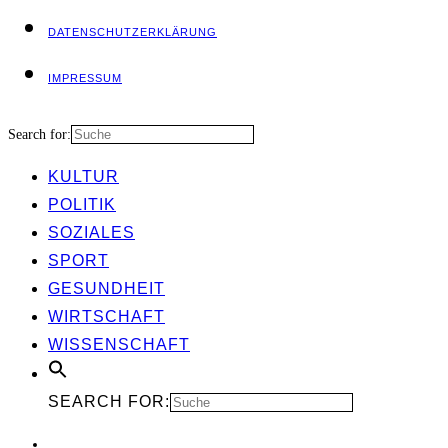
DATEN­SCHUTZ­ER­KLÄ­RUNG
IMPRES­SUM
Search for:
KUL­TUR
POLI­TIK
SOZIA­LES
SPORT
GESUND­HEIT
WIRT­SCHAFT
WIS­SEN­SCHAFT
SEARCH FOR: