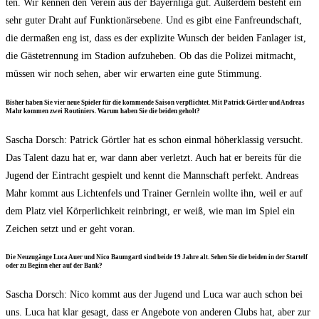
ten. Wir ken­nen den Ver­ein aus der Bay­ern­li­ga gut. Außer­dem besteht ein
sehr guter Draht auf Funk­tio­närs­ebe­ne. Und es gibt eine Fan­freund­schaft,
die der­ma­ßen eng ist, dass es der expli­zi­te Wunsch der bei­den Fan­la­ger ist,
die Gäs­te­tren­nung im Sta­di­on auf­zu­he­ben. Ob das die Poli­zei mit­macht,
müs­sen wir noch sehen, aber wir erwar­ten eine gute Stimmung.
Bis­her haben Sie vier neue Spie­ler für die kom­men­de Sai­son ver­pflich­tet. Mit Patrick Gört­ler und Andre­as
Mahr kom­men zwei Rou­ti­niers. War­um haben Sie die bei­den geholt?
Sascha Dorsch: Patrick Gört­ler hat es schon ein­mal höher­klas­sig ver­sucht.
Das Talent dazu hat er, war dann aber ver­letzt. Auch hat er bereits für die
Jugend der Ein­tracht gespielt und kennt die Mann­schaft per­fekt. Andre­as
Mahr kommt aus Lich­ten­fels und Trai­ner Gern­lein woll­te ihn, weil er auf
dem Platz viel Kör­per­lich­keit rein­bringt, er weiß, wie man im Spiel ein
Zei­chen setzt und er geht voran.
Die Neu­zu­gän­ge Luca Auer und Nico Baum­gartl sind bei­de 19 Jah­re alt. Sehen Sie die bei­den in der Start­elf
oder zu Beginn eher auf der Bank?
Sascha Dorsch: Nico kommt aus der Jugend und Luca war auch schon bei
uns. Luca hat klar gesagt, dass er Ange­bo­te von ande­ren Clubs hat, aber zur