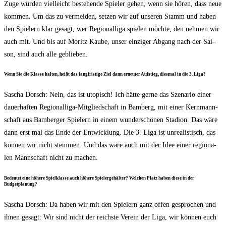
Zuge wür­den viel­leicht bestehen­de Spie­ler gehen, wenn sie hören, dass neue
kom­men. Um das zu ver­mei­den, set­zen wir auf unse­ren Stamm und haben
den Spie­lern klar gesagt, wer Regio­nal­li­ga spie­len möch­te, den neh­men wir
auch mit. Und bis auf Moritz Kau­be, unser ein­zi­ger Abgang nach der Sai­
son, sind auch alle geblieben.
Wenn Sie die Klas­se hal­ten, heißt das lang­fris­ti­ge Ziel dann erneu­ter Auf­stieg, dies­mal in die 3. Liga?
Sascha Dorsch: Nein, das ist uto­pisch! Ich hät­te ger­ne das Sze­na­rio einer
dau­er­haf­ten Regio­nal­li­ga-Mit­glied­schaft in Bam­berg, mit einer Kern­mann­
schaft aus Bam­ber­ger Spie­lern in einem wun­der­schö­nen Sta­di­on. Das wäre
dann erst mal das Ende der Ent­wick­lung. Die 3. Liga ist unrea­lis­tisch, das
kön­nen wir nicht stem­men. Und das wäre auch mit der Idee einer regio­na­
len Mann­schaft nicht zu machen.
Bedeu­tet eine höhe­re Spiel­klas­se auch höhe­re Spie­ler­ge­häl­ter? Wel­chen Platz haben die­se in der
Budgetplanung?
Sascha Dorsch: Da haben wir mit den Spie­lern ganz offen gespro­chen und
ihnen gesagt: Wir sind nicht der reichs­te Ver­ein der Liga, wir kön­nen euch