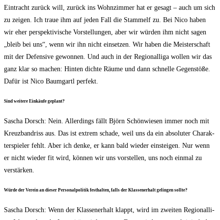
Ein­tracht zurück will, zurück ins Wohn­zim­mer hat er gesagt – auch um sich
zu zei­gen. Ich traue ihm auf jeden Fall die Stamm­elf zu. Bei Nico haben
wir eher per­spek­ti­vi­sche Vor­stel­lun­gen, aber wir wür­den ihm nicht sagen
„bleib bei uns“, wenn wir ihn nicht ein­set­zen. Wir haben die Meis­ter­schaft
mit der Defen­si­ve gewon­nen. Und auch in der Regio­nal­li­ga wol­len wir das
ganz klar so machen: Hin­ten dich­te Räu­me und dann schnel­le Gegen­stö­ße.
Dafür ist Nico Baum­gartl perfekt.
Sind wei­te­re Ein­käu­fe geplant?
Sascha Dorsch: Nein. Aller­dings fällt Björn Schön­wie­sen immer noch mit
Kreuz­band­riss aus. Das ist extrem scha­de, weil uns da ein abso­lu­ter Cha­rak­
ter­spie­ler fehlt. Aber ich den­ke, er kann bald wie­der ein­stei­gen. Nur wenn
er nicht wie­der fit wird, kön­nen wir uns vor­stel­len, uns noch ein­mal zu
verstärken.
Wür­de der Ver­ein an die­ser Per­so­nal­po­li­tik fest­hal­ten, falls der Klas­sen­er­halt gelin­gen sollte?
Sascha Dorsch: Wenn der Klas­sen­er­halt klappt, wird im zwei­ten Regio­nal­li­