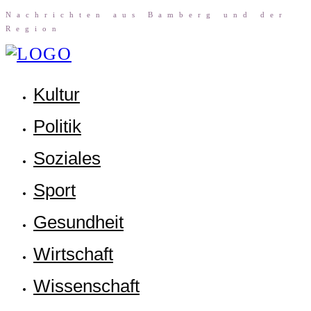
Nach­rich­ten aus Bam­berg und der
Region
Kul­tur
Poli­tik
Sozia­les
Sport
Gesund­heit
Wirt­schaft
Wis­sen­schaft