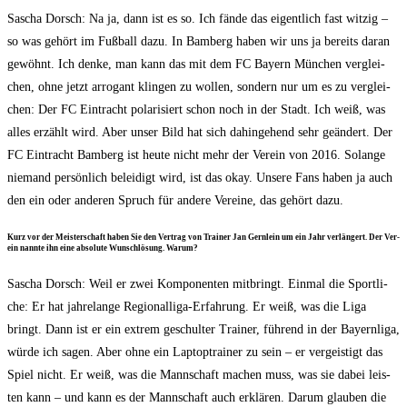
Sascha Dorsch: Na ja, dann ist es so. Ich fän­de das eigent­lich fast wit­zig –
so was gehört im Fuß­ball dazu. In Bam­berg haben wir uns ja bereits dar­an
gewöhnt. Ich den­ke, man kann das mit dem FC Bay­ern Mün­chen ver­glei­
chen, ohne jetzt arro­gant klin­gen zu wol­len, son­dern nur um es zu ver­glei­
chen: Der FC Ein­tracht pola­ri­siert schon noch in der Stadt. Ich weiß, was
alles erzählt wird. Aber unser Bild hat sich dahin­ge­hend sehr geän­dert. Der
FC Ein­tracht Bam­berg ist heu­te nicht mehr der Ver­ein von 2016. Solan­ge
nie­mand per­sön­lich belei­digt wird, ist das okay. Unse­re Fans haben ja auch
den ein oder ande­ren Spruch für ande­re Ver­ei­ne, das gehört dazu.
Kurz vor der Meis­ter­schaft haben Sie den Ver­trag von Trai­ner Jan Gern­lein um ein Jahr ver­län­gert. Der Ver­
ein nann­te ihn eine abso­lu­te Wunsch­lö­sung. Warum?
Sascha Dorsch: Weil er zwei Kom­po­nen­ten mit­bringt. Ein­mal die Sport­li­
che: Er hat jah­re­lan­ge Regio­nal­li­ga-Erfah­rung. Er weiß, was die Liga
bringt. Dann ist er ein extrem geschul­ter Trai­ner, füh­rend in der Bay­ern­li­ga,
wür­de ich sagen. Aber ohne ein Lap­top­trai­ner zu sein – er ver­geis­tigt das
Spiel nicht. Er weiß, was die Mann­schaft machen muss, was sie dabei leis­
ten kann – und kann es der Mann­schaft auch erklä­ren. Dar­um glau­ben die