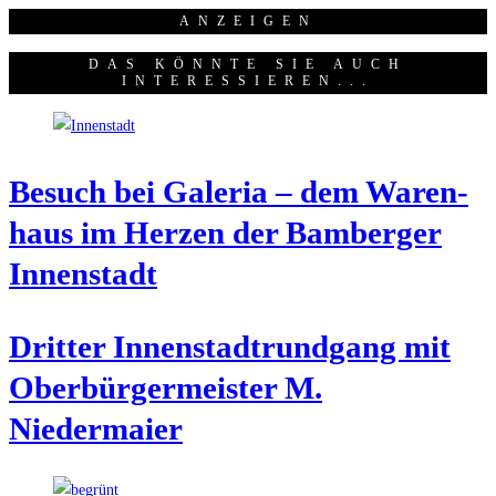
ANZEI­GEN
DAS KÖNNTE SIE AUCH
INTERESSIEREN...
Besuch bei Gale­ria – dem Waren­
haus im Her­zen der Bam­ber­ger
Innenstadt
Drit­ter Innen­stadt­rund­gang mit
Ober­bür­ger­meis­ter M.
Niedermaier