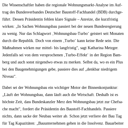
Die Wis­sen­schaft­ler haben die regio­na­le Woh­nungs­markt-Ana­ly­se im Auf­
trag des Bun­des­ver­ban­des Deut­scher Bau­stoff-Fach­han­del (BDB) durch­ge­
führt. Des­sen Prä­si­den­tin feh­len kla­re Signa­le – Anrei­ze, die kurz­fris­tig
wir­ken: „In Sachen Woh­nungs­bau pas­siert bei der neu­en Bun­des­re­gie­rung
zu wenig. Nur das Schlag­wort ‚Woh­nungs­bau-Tur­bo‘ geis­tert seit Mona­ten
durch die Repu­blik. Doch von einem ‚Tur­bo‘ kann kei­ne Rede sein. Die
Maß­nah­men wir­ken nur mit­tel- bis lang­fris­tig“, sagt Katha­ri­na Metz­ger.
Jeden­falls sei von dem ver­spro­che­nen ‚Tur­bo-Effekt‘ in der Regi­on Bam­
berg und auch sonst nir­gend­wo etwas zu mer­ken. Selbst da, wo es ein Plus
bei den Bau­ge­neh­mi­gun­gen gebe, pas­sie­re dies auf „denk­bar nied­ri­gem
Niveau“.
Dabei sei der Woh­nungs­bau ein wich­ti­ger Motor der Bin­nen­kon­junk­tur:
„Läuft der Woh­nungs­bau, dann läuft auch die Wirt­schaft. Des­halb ist es
höchs­te Zeit, dass Bun­des­kanz­ler Merz den Woh­nungs­bau jetzt zur Chef­sa­
che macht“, for­dert die Prä­si­den­tin des Bau­stoff-Fach­han­dels. Pas­sie­re
nichts, dann sacke der Neu­bau wei­ter ab. Schon jetzt ver­lie­re der Bau Tag
für Tag Kapa­zi­tä­ten: „Bau­un­ter­neh­men gehen in die Insol­venz. Bau­ar­bei­ter