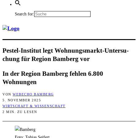
Search for:
Pest­el-Insti­tut legt Woh­nungs­markt-Unter­su­
chung für Regi­on Bam­berg vor
In der Regi­on Bam­berg feh­len 6.800
Wohnungen
VON
WEBECHO BAMBERG
5. NOVEMBER 2025
WIRTSCHAFT & WISSENSCHAFT
2 MIN. ZU LESEN
Foto: Tobias Seifert