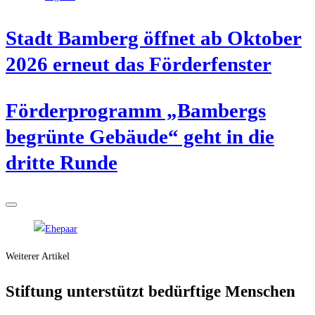
Stadt Bam­berg öff­net ab Okto­ber
2026 erneut das Förderfenster
För­der­pro­gramm „Bam­bergs
begrün­te Gebäu­de“ geht in die
drit­te Runde
Weiterer Artikel
Stif­tung unter­stützt bedürf­ti­ge Menschen