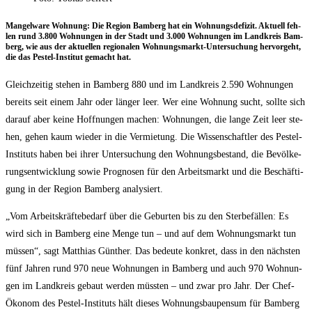
Man­gel­wa­re Woh­nung: Die Regi­on Bam­berg hat ein Woh­nungs­de­fi­zit. Aktu­ell feh­
len rund 3.800 Woh­nun­gen in der Stadt und 3.000 Woh­nun­gen im Land­kreis Bam­
berg, wie aus der aktu­el­len regio­na­len Woh­nungs­markt-Unter­su­chung her­vor­geht,
die das Pest­el-Insti­tut gemacht hat.
Gleich­zei­tig ste­hen in Bam­berg 880 und im Land­kreis 2.590 Woh­nun­gen
bereits seit einem Jahr oder län­ger leer. Wer eine Woh­nung sucht, soll­te sich
dar­auf aber kei­ne Hoff­nun­gen machen: Woh­nun­gen, die lan­ge Zeit leer ste­
hen, gehen kaum wie­der in die Ver­mie­tung. Die Wis­sen­schaft­ler des Pest­el-
Insti­tuts haben bei ihrer Unter­su­chung den Woh­nungs­be­stand, die Bevöl­ke­
rungs­ent­wick­lung sowie Pro­gno­sen für den Arbeits­markt und die Beschäf­ti­
gung in der Regi­on Bam­berg analysiert.
„Vom Arbeits­kräf­te­be­darf über die Gebur­ten bis zu den Ster­be­fäl­len: Es
wird sich in Bam­berg eine Men­ge tun – und auf dem Woh­nungs­markt tun
müs­sen“, sagt Mat­thi­as Gün­ther. Das bedeu­te kon­kret, dass in den nächs­ten
fünf Jah­ren rund 970 neue Woh­nun­gen in Bam­berg und auch 970 Woh­nun­
gen im Land­kreis gebaut wer­den müss­ten – und zwar pro Jahr. Der Chef-
Öko­nom des Pest­el-Insti­tuts hält die­ses Woh­nungs­bau­pen­sum für Bam­berg