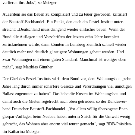
ver­lie­ren ihre Jobs“, so Metzger.
Außer­dem sei das Bau­en zu kom­pli­ziert und zu teu­er gewor­den, kri­ti­siert
der Bau­stoff-Fach­han­del. Ein Punkt, den auch das Pest­el-Insti­tut unter­
streicht: „Deutsch­land muss drin­gend wie­der ein­fa­cher bau­en. Wenn der
Bund alle Auf­la­gen und Vor­schrif­ten der letz­ten zehn Jah­re kom­plett
zurück­neh­men wür­de, dann könn­ten in Bam­berg ziem­lich schnell wie­der
deut­lich mehr und deut­lich güns­ti­ge­re Woh­nun­gen gebaut wer­den. Und
zwar Woh­nun­gen mit einem guten Stan­dard. Manch­mal ist weni­ger eben
mehr“, sagt Mat­thi­as Günther.
Der Chef des Pest­el-Insti­tuts wirft dem Bund vor, dem Woh­nungs­bau „zehn
Jah­re lang durch immer schär­fe­re Geset­ze und Ver­ord­nun­gen viel unnö­ti­gen
Bal­last zuge­mu­tet zu haben“. Das habe die Kos­ten im Woh­nungs­bau und
damit auch die Mie­ten regel­recht nach oben getrie­ben, so der Bun­des­ver­
band Deut­scher Bau­stoff-Fach­han­del. „Vor allem völ­lig über­zo­ge­ne Ener­
gie­spar-Auf­la­gen beim Neu­bau haben unterm Strich für die Umwelt wenig
gebracht, das Woh­nen aber enorm viel teu­rer gemacht“, sagt BDB-Prä­si­den­
tin Katha­ri­na Metzger.