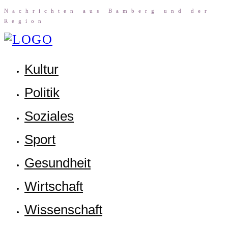
Nach­rich­ten aus Bam­berg und der
Region
Kul­tur
Poli­tik
Sozia­les
Sport
Gesund­heit
Wirt­schaft
Wis­sen­schaft