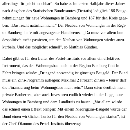
aller­dings für „nicht mach­bar“. So habe es im ers­ten Halb­jahr die­ses Jah­res
nach Anga­ben des Sta­tis­ti­schen Bun­des­am­tes (Desta­tis) ledig­lich 186 Bau­ge­
neh­mi­gun­gen für neue Woh­nun­gen in Bam­berg und 187 für den Kreis gege­
ben. „Das reicht natür­lich nicht.“ Der Neu­bau von Woh­nun­gen in der Regi­
on Bam­berg lau­fe mit ange­zo­ge­ner Hand­brem­se. „Da muss vor allem bun­
des­po­li­tisch mehr pas­sie­ren, um den Neu­bau von Woh­nun­gen wie­der anzu­
kur­beln. Und das mög­lichst schnell“, so Mat­thi­as Günther.
Dabei gibt es für den Lei­ter des Pest­el-Insti­tuts vor allem ein effek­ti­ves
Instru­ment, das den Woh­nungs­bau auch in der Regi­on Bam­berg flott in
Fahrt brin­gen wür­de: „Drin­gend not­wen­dig ist güns­ti­ges Bau­geld. Der Bund
muss ein Zins-Pro­gramm auf­le­gen: Maxi­mal 2 Pro­zent Zin­sen – teu­rer darf
die Finan­zie­rung beim Woh­nungs­bau nicht sein.“ Dann sei­en deut­lich mehr
pri­va­te Bau­her­ren, aber auch Inves­to­ren end­lich wie­der in der Lage, neue
Woh­nun­gen in Bam­berg und dem Land­kreis zu bau­en. „Vor allem wür­de
das schnell einen Effekt brin­gen: Mit einem Nied­rig­zins-Bau­geld wür­de der
Bund einen wirk­li­chen Tur­bo für den Neu­bau von Woh­nun­gen star­ten“, ist
der Chef-Öko­nom des Pest­el-Insti­tuts überzeugt.