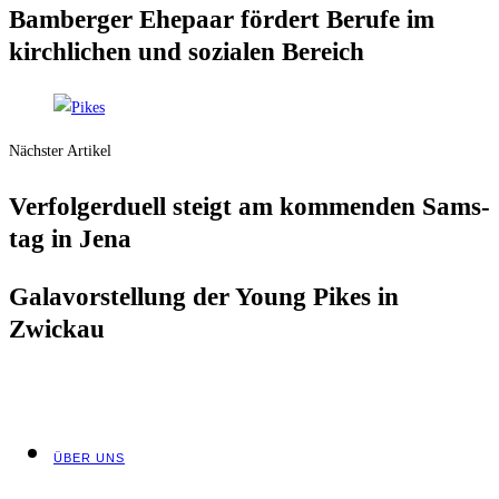
Bam­ber­ger Ehe­paar för­dert Beru­fe im
kirch­li­chen und sozia­len Bereich
Nächster Artikel
Ver­fol­ger­du­ell steigt am kom­men­den Sams­
tag in Jena
Gala­vor­stel­lung der Young Pikes in
Zwickau
ÜBER UNS