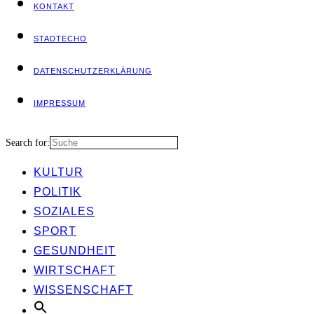
KON­TAKT
STADT­ECHO
DATEN­SCHUTZ­ER­KLÄ­RUNG
IMPRES­SUM
Search for:
KUL­TUR
POLI­TIK
SOZIA­LES
SPORT
GESUND­HEIT
WIRT­SCHAFT
WIS­SEN­SCHAFT