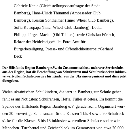
Gabriele Kepic (Gleichstellungsbeauftragte der Stadt
Bamberg), Hans-Ulrich Thümmel (Ambassador Club
Bamberg), Kerstin Sontheimer (Inner Wheel Club Bamberg),
Sofia Kutsopapa (Inner Wheel Club Bamberg), Lothar
Philipp, Jürgen Machat (Old Tablers) sowie Christian Förtsch,
Rektor der Heidelsteigschule. Foto: Amt für
Bürgerbeteiligung, Presse- und Öffentlichkeitsarbeit/Gerhard
Beck
Der Hilfs­fonds Regi­on Bam­berg e.V., ein Zusam­men­schluss meh­re­rer Ser­vice­clubs
aus der Regi­on, hat die Beschaf­fung von Schul­ran­zen und Schul­ruck­sä­cken inklu­si­
ve wert­vol­lem Schul­ac­ces­soire für Kin­der aus der Ukrai­ne orga­ni­siert und die­se jetzt
übergeben.
Vie­len ukrai­ni­schen Schul­kin­dern, die jetzt in Bam­berg zur Schu­le gehen,
fehlt es am Nötigs­ten: Schul­ran­zen, Hef­te, Fül­ler et cete­ra. Da kommt die
Spen­de des Hilfs­fonds Regi­on Bam­berg e.V. gera­de recht: Orga­ni­siert wur­
den 30 neu­wer­ti­ge Schul­ran­zen für die Klas­sen 1 bis 4 sowie 70 Schul­ruck­
sä­cke für die Klas­sen 5 bis 13 inklu­si­ve wert­vol­lem Schul­ac­ces­soire wie
Mäpp­chen, Turn­beu­tel und Zei­chen­block im Gesamt­wert von etwa 20.000