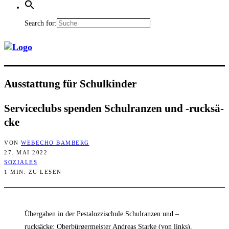
Search for:
Aus­stat­tung für Schulkinder
Ser­vice­clubs spen­den Schul­ran­zen und ‑ruck­sä­
cke
VON
WEBECHO BAMBERG
27. MAI 2022
SOZIALES
1 MIN. ZU LESEN
Übergaben in der Pestalozzischule Schulranzen und –
rucksäcke: Oberbürgermeister Andreas Starke (von links),