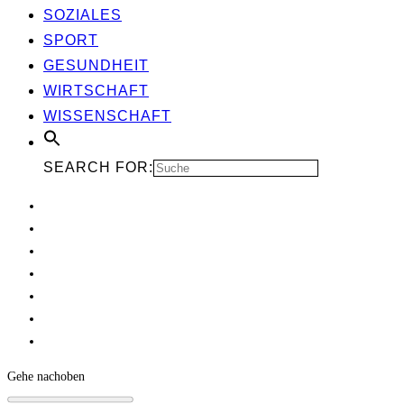
SOZIA­LES
SPORT
GESUND­HEIT
WIRT­SCHAFT
WIS­SEN­SCHAFT
SEARCH FOR:
Gehe nach
oben