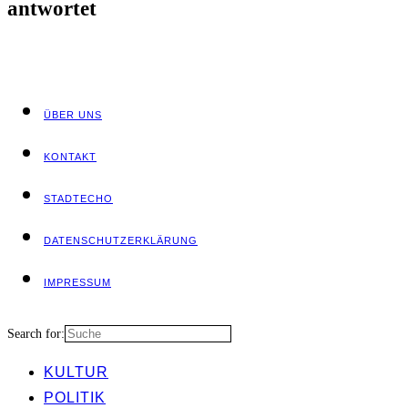
antwortet
ÜBER UNS
KON­TAKT
STADT­ECHO
DATEN­SCHUTZ­ER­KLÄ­RUNG
IMPRES­SUM
Search for:
KUL­TUR
POLI­TIK