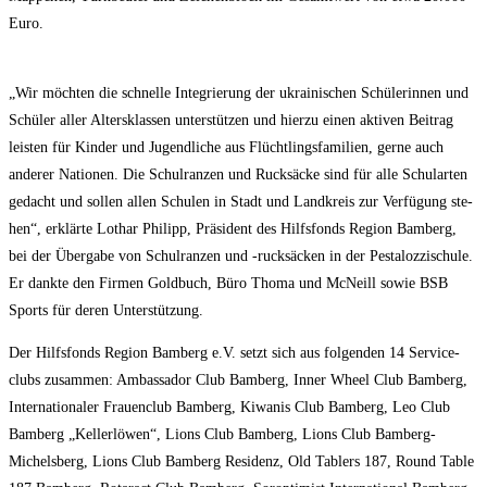
Euro.
„Wir möch­ten die schnel­le Inte­grie­rung der ukrai­ni­schen Schü­le­rin­nen und
Schü­ler aller Alters­klas­sen unter­stüt­zen und hier­zu einen akti­ven Bei­trag
leis­ten für Kin­der und Jugend­li­che aus Flücht­lings­fa­mi­li­en, ger­ne auch
ande­rer Natio­nen. Die Schul­ran­zen und Ruck­sä­cke sind für alle Schul­ar­ten
gedacht und sol­len allen Schu­len in Stadt und Land­kreis zur Ver­fü­gung ste­
hen“, erklär­te Lothar Phil­ipp, Prä­si­dent des Hilfs­fonds Regi­on Bam­berg,
bei der Über­ga­be von Schul­ran­zen und ‑ruck­sä­cken in der Pes­ta­loz­zi­schu­le.
Er dank­te den Fir­men Gold­buch, Büro Tho­ma und McN­eill sowie BSB
Sports für deren Unterstützung.
Der Hilfs­fonds Regi­on Bam­berg e.V. setzt sich aus fol­gen­den 14 Ser­vice­
clubs zusam­men: Ambassa­dor Club Bam­berg, Inner Wheel Club Bam­berg,
Inter­na­tio­na­ler Frau­en­club Bam­berg, Kiwa­nis Club Bam­berg, Leo Club
Bam­berg „Kel­ler­lö­wen“, Lions Club Bam­berg, Lions Club Bam­berg-
Michels­berg, Lions Club Bam­berg Resi­denz, Old Tablers 187, Round Table