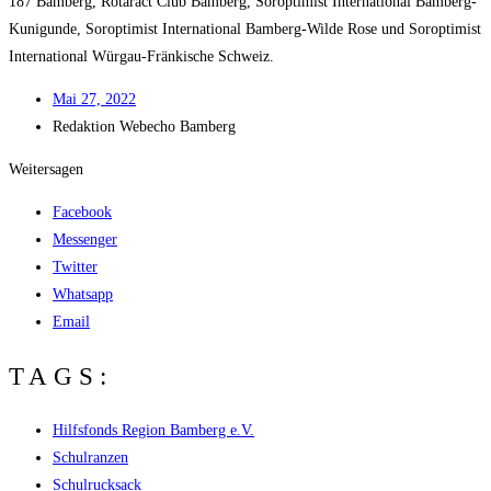
187 Bam­berg, Rota­r­act Club Bam­berg, Sor­op­ti­mist Inter­na­tio­nal Bam­berg-
Kuni­gun­de, Sor­op­ti­mist Inter­na­tio­nal Bam­berg-Wil­de Rose und Sor­op­ti­mist
Inter­na­tio­nal Wür­gau-Frän­ki­sche Schweiz.
Mai 27, 2022
Redak­ti­on
Web­echo Bamberg
Weitersagen
Facebook
Messenger
Twitter
Whatsapp
Email
TAGS:
Hilfsfonds Region Bamberg e.V.
Schulranzen
Schulrucksack