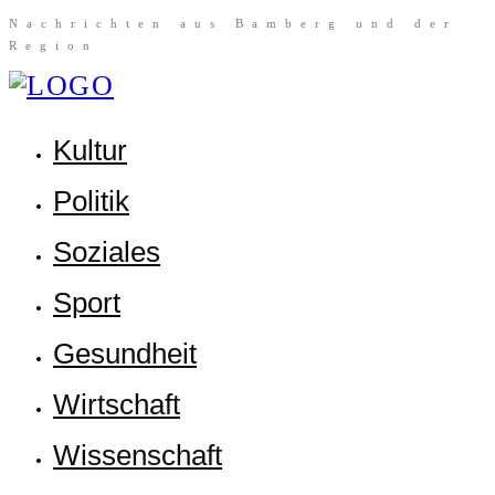
Nach­rich­ten aus Bam­berg und der
Region
Kul­tur
Poli­tik
Sozia­les
Sport
Gesund­heit
Wirt­schaft
Wis­sen­schaft