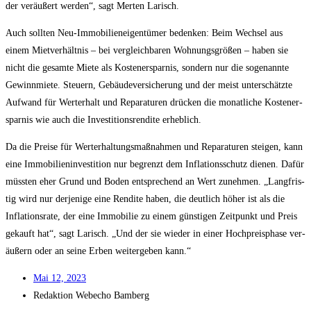
der ver­äu­ßert wer­den“, sagt Mer­ten Larisch.
Auch soll­ten Neu-Immo­bi­li­en­ei­gen­tü­mer beden­ken: Beim Wech­sel aus
einem Miet­ver­hält­nis – bei ver­gleich­ba­ren Woh­nungs­grö­ßen – haben sie
nicht die gesam­te Mie­te als Kos­ten­er­spar­nis, son­dern nur die soge­nann­te
Gewinn­mie­te. Steu­ern, Gebäu­de­ver­si­che­rung und der meist unter­schätz­te
Auf­wand für Wert­erhalt und Repa­ra­tu­ren drü­cken die monat­li­che Kos­ten­er­
spar­nis wie auch die Inves­ti­ti­ons­ren­di­te erheblich.
Da die Prei­se für Wert­erhal­tungs­maß­nah­men und Repa­ra­tu­ren stei­gen, kann
eine Immo­bi­li­en­in­ves­ti­ti­on nur begrenzt dem Infla­ti­ons­schutz die­nen. Dafür
müss­ten eher Grund und Boden ent­spre­chend an Wert zuneh­men. „Lang­fris­
tig wird nur der­je­ni­ge eine Ren­di­te haben, die deut­lich höher ist als die
Infla­ti­ons­ra­te, der eine Immo­bi­lie zu einem güns­ti­gen Zeit­punkt und Preis
gekauft hat“, sagt Larisch. „Und der sie wie­der in einer Hoch­preis­pha­se ver­
äu­ßern oder an sei­ne Erben wei­ter­ge­ben kann.“
Mai 12, 2023
Redak­ti­on
Web­echo Bamberg