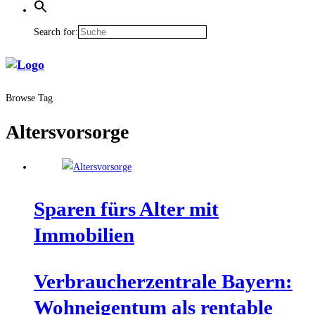
Search for:
Browse Tag
Altersvorsorge
Spa­ren fürs Alter mit
Immobilien
Ver­brau­cher­zen­tra­le Bay­ern:
Wohn­ei­gen­tum als ren­ta­ble