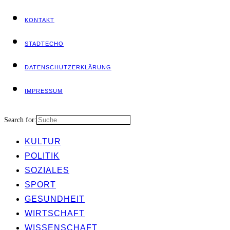
KON­TAKT
STADT­ECHO
DATEN­SCHUTZ­ER­KLÄ­RUNG
IMPRES­SUM
Search for:
KUL­TUR
POLI­TIK
SOZIA­LES
SPORT
GESUND­HEIT
WIRT­SCHAFT
WIS­SEN­SCHAFT