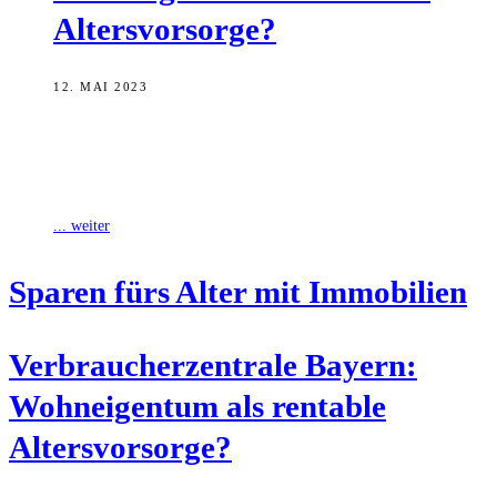
Altersvorsorge?
12. MAI 2023
Eine Immobilie zu kaufen, wird medial oft als rentable und sichere
Altersvorsorge dargestellt. Unbestritten ist laut Verbraucherzentrale
Bayern die ideelle Rendite, denn
... weiter
Spa­ren fürs Alter mit Immobilien
Ver­brau­cher­zen­tra­le Bay­ern:
Wohn­ei­gen­tum als ren­ta­ble
Altersvorsorge?