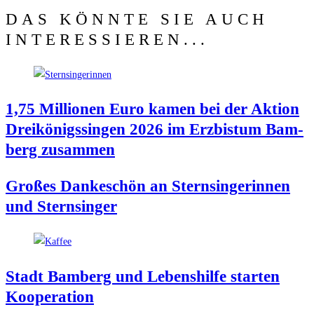
DAS KÖNNTE SIE AUCH
INTERESSIEREN...
1,75 Mil­lio­nen Euro kamen bei der Akti­on
Drei­kö­nigs­sin­gen 2026 im Erz­bis­tum Bam­
berg zusammen
Gro­ßes Dan­ke­schön an Stern­sin­ge­rin­nen
und Sternsinger
Stadt Bam­berg und Lebens­hil­fe star­ten
Kooperation