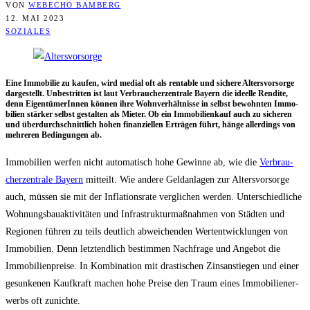
VON
WEBECHO BAMBERG
12. MAI 2023
SOZIALES
Eine Immo­bi­lie zu kau­fen, wird medi­al oft als ren­ta­ble und siche­re Alters­vor­sor­ge
dar­ge­stellt. Unbe­strit­ten ist laut Ver­brau­cher­zen­tra­le Bay­ern die ideel­le Ren­di­te,
denn Eigen­tü­me­rIn­nen kön­nen ihre Wohn­ver­hält­nis­se in selbst bewohn­ten Immo­
bi­li­en stär­ker selbst gestal­ten als Mie­ter. Ob ein Immo­bi­li­en­kauf auch zu siche­ren
und über­durch­schnitt­lich hohen finan­zi­el­len Erträ­gen führt, hän­ge aller­dings von
meh­re­ren Bedin­gun­gen ab.
Immo­bi­li­en wer­fen nicht auto­ma­tisch hohe Gewin­ne ab, wie die
Ver­brau­
cher­zen­tra­le Bay­ern
mit­teilt. Wie ande­re Geld­an­la­gen zur Alters­vor­sor­ge
auch, müs­sen sie mit der Infla­ti­ons­ra­te ver­gli­chen wer­den. Unter­schied­li­che
Woh­nungs­bau­ak­ti­vi­tä­ten und Infra­struk­tur­maß­nah­men von Städ­ten und
Regio­nen füh­ren zu teils deut­lich abwei­chen­den Wert­ent­wick­lun­gen von
Immo­bi­li­en. Denn letzt­end­lich bestim­men Nach­fra­ge und Ange­bot die
Immo­bi­li­en­prei­se. In Kom­bi­na­ti­on mit dras­ti­schen Zins­an­stie­gen und einer
gesun­ke­nen Kauf­kraft machen hohe Prei­se den Traum eines Immo­bi­li­en­er­
werbs oft zunichte.