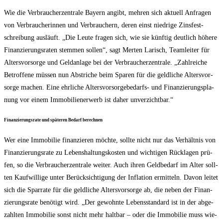
Wie die Ver­brau­cher­zen­tra­le Bay­ern angibt, meh­ren sich aktu­ell Anfra­gen
von Ver­brau­che­rin­nen und Ver­brau­chern, deren einst nied­ri­ge Zins­fest­
schrei­bung aus­läuft. „Die Leu­te fra­gen sich, wie sie künf­tig deut­lich höhe­re
Finan­zie­rungs­ra­ten stem­men sol­len“, sagt Mer­ten Larisch, Team­lei­ter für
Alters­vor­sor­ge und Geld­an­la­ge bei der Ver­brau­cher­zen­tra­le. „Zahl­rei­che
Betrof­fe­ne müs­sen nun Abstri­che beim Spa­ren für die geld­li­che Alters­vor­
sor­ge machen. Eine ehr­li­che Alters­vor­sor­ge­be­darfs- und Finan­zie­rungs­pla­
nung vor einem Immo­bi­li­en­er­werb ist daher unverzichtbar.“
Finan­zie­rungs­ra­te und spä­te­ren Bedarf berechnen
Wer eine Immo­bi­lie finan­zie­ren möch­te, soll­te nicht nur das Ver­hält­nis von
Finan­zie­rungs­ra­te zu Lebens­hal­tungs­kos­ten und wich­ti­gen Rück­la­gen prü­
fen, so die Ver­brau­cher­zen­tra­le wei­ter. Auch ihren Geld­be­darf im Alter soll­
ten Kauf­wil­li­ge unter Berück­sich­ti­gung der Infla­ti­on ermit­teln. Davon lei­tet
sich die Spar­ra­te für die geld­li­che Alters­vor­sor­ge ab, die neben der Finan­
zie­rungs­ra­te benö­tigt wird. „Der gewohn­te Lebens­stan­dard ist in der abge­
zahl­ten Immo­bi­lie sonst nicht mehr halt­bar – oder die Immo­bi­lie muss wie­