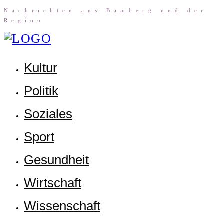
Nach­rich­ten aus Bam­berg und der
Region
Kul­tur
Poli­tik
Sozia­les
Sport
Gesund­heit
Wirt­schaft
Wis­sen­schaft