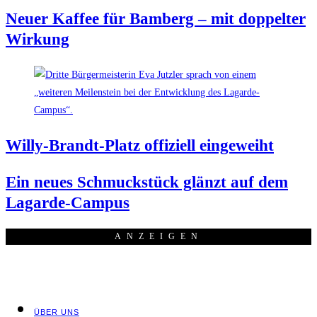
Neu­er Kaf­fee für Bam­berg – mit dop­pel­ter
Wirkung
Wil­ly-Brandt-Platz offi­zi­ell eingeweiht
Ein neu­es Schmuck­stück glänzt auf dem
Lagarde-Campus
ANZEI­GEN
ÜBER UNS