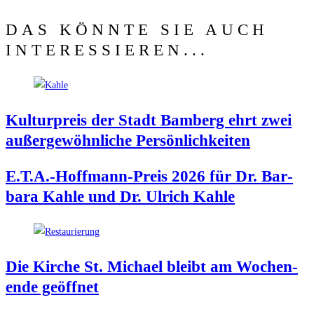
DAS KÖNNTE SIE AUCH
INTERESSIEREN...
Kul­tur­preis der Stadt Bam­berg ehrt zwei
außer­ge­wöhn­li­che Persönlichkeiten
E.T.A.-Hoffmann-Preis 2026 für Dr. Bar­
ba­ra Kah­le und Dr. Ulrich Kahle
Die Kir­che St. Micha­el bleibt am Wochen­
en­de geöffnet