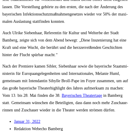
las­sen. Die Vor­stel­lung gehör­te zu den ers­ten, die nach der Ände­rung des
baye­ri­schen Infek­ti­ons­schutz­maß­nah­men­ge­set­zes wie­der vor 50% der maxi­
ma­len Aus­las­tung statt­fin­den konnten.
Auch Ulri­ke Sie­ben­haar, Refe­ren­tin für Kul­tur und Welt­erbe der Stadt
Bam­berg, zeig­te sich von dem Abend bewegt: „Die­se Insze­nie­rung hat eine
Kraft und eine Wucht, die berührt und die herz­zer­rei­ßen­den Geschich­ten
hin­ter der Flucht spür­bar macht.“
Nach der Pre­mie­re kamen Sibler, Sie­ben­haar sowie die baye­ri­sche Staats­mi­
nis­te­rin für Euro­pa­an­ge­le­gen­hei­ten und Inter­na­tio­na­les, Mela­nie Huml,
gemein­sam mit Inten­dan­tin Sibyl­le Broll-Pape im Foy­er zusam­men, um auf
das gro­ße baye­ri­sche Thea­ter­high­light des Jah­res auf­merk­sam zu machen:
Vom 13. bis 28. Mai fin­den die 38.
Baye­ri­schen Thea­ter­ta­ge
in Bam­berg
statt. Gemein­sam wün­schen die Betei­lig­ten, dass dann noch mehr Zuschaue­
rin­nen und Zuschau­er wie­der in die Thea­ter wer­den strö­men dürfen.
Janu­ar 31, 2022
Redak­ti­on
Web­echo Bamberg