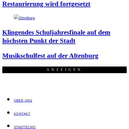
Restau­rie­rung wird fortgesetzt
Klin­gen­des Schul­jah­res­fi­na­le auf dem
höchs­ten Punkt der Stadt
Musik­schul­fest auf der Altenburg
ANZEI­GEN
ÜBER UNS
KON­TAKT
STADT­ECHO