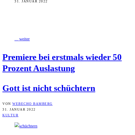
31. JANUAR 2022
Am vergangenen Freitag feierte Olga Grjasnowas „Gott ist nicht
schüchtern“ Premiere im Bamberger ETA Hoffmann Theater. Eine
besondere Premiere, bei der erstmals
... weiter
Pre­mie­re bei erst­mals wie­der 50
Pro­zent Auslastung
Gott ist nicht schüchtern
VON
WEBECHO BAMBERG
31. JANUAR 2022
KULTUR