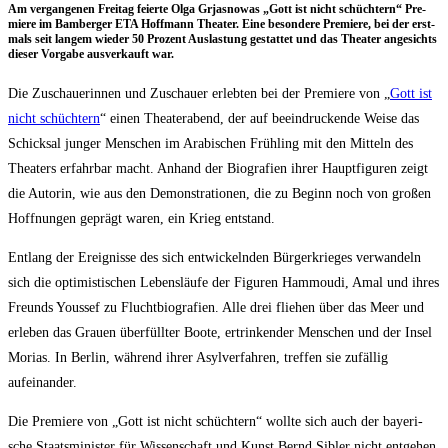
Am ver­gan­ge­nen Frei­tag fei­er­te Olga Grjas­no­was „Gott ist nicht schüch­tern“ Pre­
mie­re im Bam­ber­ger ETA Hoff­mann Thea­ter. Eine beson­de­re Pre­mie­re, bei der erst­
mals seit lan­gem wie­der 50 Pro­zent Aus­las­tung gestat­tet und das Thea­ter ange­sichts
die­ser Vor­ga­be aus­ver­kauft war.
Die Zuschaue­rin­nen und Zuschau­er erleb­ten bei der Pre­mie­re von „
Gott ist
nicht schüch­tern
“ einen Thea­ter­abend, der auf beein­dru­cken­de Wei­se das
Schick­sal jun­ger Men­schen im Ara­bi­schen Früh­ling mit den Mit­teln des
Thea­ters erfahr­bar macht. Anhand der Bio­gra­fien ihrer Haupt­fi­gu­ren zeigt
die Autorin, wie aus den Demons­tra­tio­nen, die zu Beginn noch von gro­ßen
Hoff­nun­gen geprägt waren, ein Krieg entstand.
Ent­lang der Ereig­nis­se des sich ent­wi­ckeln­den Bür­ger­krie­ges ver­wan­deln
sich die opti­mis­ti­schen Lebens­läu­fe der Figu­ren Hamm­ou­di, Amal und ihres
Freunds Yous­sef zu Flucht­bio­gra­fien. Alle drei flie­hen über das Meer und
erle­ben das Grau­en über­füll­ter Boo­te, ertrin­ken­der Men­schen und der Insel
Mori­as. In Ber­lin, wäh­rend ihrer Asyl­ver­fah­ren, tref­fen sie zufäl­lig
aufeinander.
Die Pre­mie­re von „Gott ist nicht schüch­tern“ woll­te sich auch der baye­ri­
sche Staats­mi­nis­ter für Wis­sen­schaft und Kunst Bernd Sibler nicht ent­ge­hen