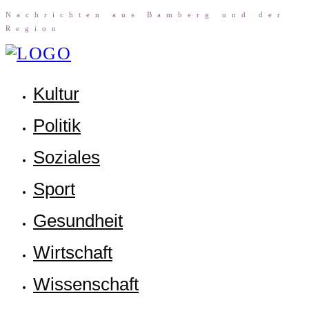
Nach­rich­ten aus Bam­berg und der
Region
Kul­tur
Poli­tik
Sozia­les
Sport
Gesund­heit
Wirt­schaft
Wis­sen­schaft