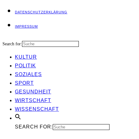
DATEN­SCHUTZ­ER­KLÄ­RUNG
IMPRES­SUM
Search for:
KUL­TUR
POLI­TIK
SOZIA­LES
SPORT
GESUND­HEIT
WIRT­SCHAFT
WIS­SEN­SCHAFT
SEARCH FOR: