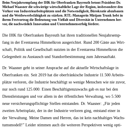
Beim Neu­jahrs­emp­fang der IHK für Ober­fran­ken Bay­reuth betont Prä­si­dent Dr.
Micha­el Waas­ner die schwie­ri­ge wirt­schaft­li­che Lage der Regi­on, ins­be­son­de­re den
Ver­lust von Indus­trie­ar­beits­plät­zen und die Not­wen­dig­keit, Büro­kra­tie abzu­bau­en
und die Wett­be­werbs­fä­hig­keit zu stär­ken. RTL-Mana­ge­rin Miri­jam Trunk hebt in
ihrem Fest­vor­trag die Bedeu­tung von Viel­falt und Diver­si­tät in Unter­neh­men her­
vor, die nach­weis­lich Inno­va­ti­on und Unter­neh­mens­er­folg fördere.
Die IHK für Ober­fran­ken Bay­reuth hat ihren tra­di­tio­nel­len Neu­jahrs­emp­
fang in der Even­ta­re­na Him­mel­kron aus­ge­rich­tet. Rund 200 Gäs­te aus Wirt­
schaft, Poli­tik und Gesell­schaft nutz­ten in der Even­ta­re­na Him­mel­kron die
Gele­gen­heit zu Aus­tausch und Stand­ort­be­stim­mung zum Jahresauftakt.
Dr. Waas­ner geht in sei­ner Anspra­che auf die aktu­el­le Wirt­schafts­la­ge in
Ober­fran­ken ein. Seit 2019 hat die ober­frän­ki­sche Indus­trie 11.500 Arbeits­
plät­ze ver­lo­ren, die Indus­trie beschäf­tigt so weni­ge Men­schen wie nie zuvor,
nur noch rund 125.000. Einen Beschäf­tig­ten­zu­wachs gab es nur bei den
Dienst­leis­tun­gen und vor allem in der öffent­li­chen Ver­wal­tung, wo 5.500
neue ver­si­che­rungs­pflich­ti­ge Stel­len ent­stan­den. Dr. Waas­ner: „Für jeden
zwei­ten Arbeits­platz, der in der Indus­trie ver­lo­ren ging, ent­stand einer in
der Ver­wal­tung. Mei­ne Damen und Her­ren, das ist kein nach­hal­ti­ges Wachs­
tums­mo­dell!” Lei­der stim­men auch die wei­te­ren Per­spek­ti­ven wenig opti­