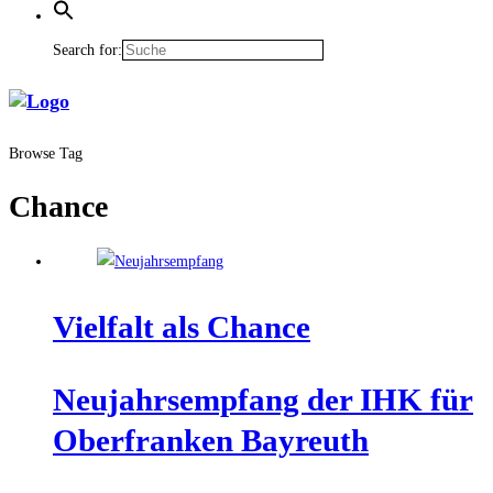
Search for:
Browse Tag
Chance
Viel­falt als Chance
Neu­jahrs­emp­fang der IHK für
Ober­fran­ken Bayreuth