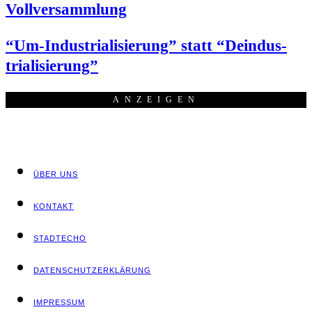
Vollversammlung
“Um-Indus­tria­li­sie­rung” statt “Deindus­
tria­li­sie­rung”
ANZEI­GEN
ÜBER UNS
KON­TAKT
STADT­ECHO
DATEN­SCHUTZ­ER­KLÄ­RUNG
IMPRES­SUM