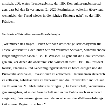
mis­tisch. „Die ers­ten Trend­er­geb­nis­se der IHK-Kon­junk­tur­er­geb­nis­se zei­
gen, dass bei den Erwar­tun­gen für 2026 Pes­si­mis­mus wei­ter­hin über­wiegt,
wenn­gleich der Trend wie­der in die rich­ti­ge Rich­tung geht”, so der IHK-
Präsident.
Ober­frän­ki­sche Wirt­schaft vor enor­men Herausforderungen
„Wir müs­sen uns fra­gen: Haben wir noch das rich­ti­ge Betriebs­sys­tem für
unse­re Wirt­schaft? Oder lau­fen wir mit ver­al­te­ter Soft­ware, wäh­rend ande­re
längst auf­ge­rüs­tet haben?”, so Dr. Waas­ner. Er geht auf die Her­aus­for­de­run­
gen ein, vor denen die ober­frän­ki­sche Wirt­schaft steht. Der IHK-Prä­si­dent
for­dert, Pla­nungs- und Geneh­mi­gungs­ver­fah­ren zu beschleu­ni­gen und die
Büro­kra­tie abzu­bau­en, Inves­ti­tio­nen zu erleich­tern, Unter­neh­men steu­er­lich
zu ent­las­ten, Arbeits­an­rei­ze zu ver­bes­sern und die Infra­struk­tur end­lich auf
das Niveau des 21. Jahr­hun­derts zu brin­gen. „Die Bereit­schaft, Ver­än­de­run­
gen anzu­ge­hen, ist in der Gesell­schaft und in der Poli­tik noch zu schwach
aus­ge­prägt. Wir müs­sen gemein­sam dar­an arbei­ten, die Wett­be­werbs­fä­hig­
keit unse­rer Regi­on zu sichern.“