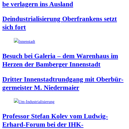
be ver­la­gern ins Ausland
Deindus­tria­li­sie­rung Ober­fran­kens setzt
sich fort
Besuch bei Gale­ria – dem Waren­haus im
Her­zen der Bam­ber­ger Innenstadt
Drit­ter Innen­stadt­rund­gang mit Ober­bür­
ger­meis­ter M. Niedermaier
Pro­fes­sor Ste­fan Kolev vom Lud­wig-
Erhard-Forum bei der IHK-