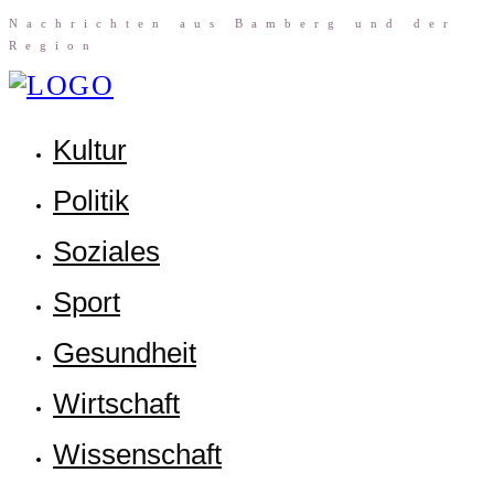
Nach­rich­ten aus Bam­berg und der
Region
Kul­tur
Poli­tik
Sozia­les
Sport
Gesund­heit
Wirt­schaft
Wis­sen­schaft