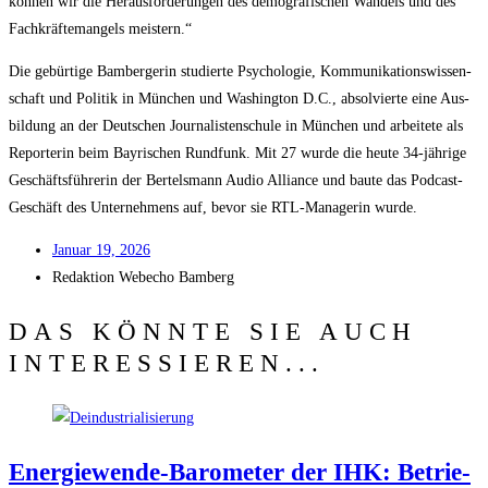
kön­nen wir die Her­aus­for­de­run­gen des demo­gra­fi­schen Wan­dels und des
Fach­kräf­te­man­gels meistern.“
Die gebür­ti­ge Bam­ber­ge­rin stu­dier­te Psy­cho­lo­gie, Kom­mu­ni­ka­ti­ons­wis­sen­
schaft und Poli­tik in Mün­chen und Washing­ton D.C., absol­vier­te eine Aus­
bil­dung an der Deut­schen Jour­na­lis­ten­schu­le in Mün­chen und arbei­te­te als
Repor­te­rin beim Bay­ri­schen Rund­funk. Mit 27 wur­de die heu­te 34-jäh­ri­ge
Geschäfts­füh­re­rin der Ber­tels­mann Audio Alli­ance und bau­te das Pod­cast-
Geschäft des Unter­neh­mens auf, bevor sie RTL-Mana­ge­rin wurde.
Janu­ar 19, 2026
Redak­ti­on
Web­echo Bamberg
DAS KÖNNTE SIE AUCH
INTERESSIEREN...
Ener­gie­wen­de-Baro­me­ter der IHK: Betrie­