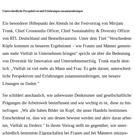
Unter­schied­li­che Per­spek­ti­ven und Erfah­run­gen zusammenbringen
Ein beson­de­rer Höhe­punkt des Abends ist der Fest­vor­trag von Miri­jam
Trunk, Chief Cross­me­dia Offi­cer, Chief Sus­taina­bi­li­ty & Diver­si­ty Offi­cer
von RTL Deutsch­land und Best­sel­ler­au­torin. Unter dem Titel “Ver­schie­de­ne
Köp­fe kom­men zu bes­se­ren Ergeb­nis­sen – wie Frau­en und Män­ner gemein­
sam mehr Viel­falt in Unter­neh­men brin­gen“ spricht sie über die Bedeu­tung
von Diver­si­tät für Inno­va­ti­on und Unter­neh­mens­er­folg. Trunk macht deut­
lich: „Viel­falt ist viel mehr als Mann und Frau. Es geht dar­um, unter­schied­
li­che Per­spek­ti­ven und Erfah­run­gen zusam­men­zu­brin­gen, um bes­se­re
Lösun­gen zu finden.“
Sie schil­dert anschau­lich, wie unbe­wuss­te Denk­mus­ter und gesell­schaft­li­che
Prä­gun­gen die Arbeits­welt beein­flus­sen und wie wich­tig es ist, die­se zu hin­
ter­fra­gen: „Wir alle haben Bil­der im Kopf, die unser Han­deln bestim­men.
Ent­schei­dend ist, dass wir uns des­sen bewusst wer­den und aktiv dar­an arbei­
ten, Viel­falt zu för­dern.“ In ihrem Vor­trag stellt sie gegen­über, wie unter­
schied­lich bestimm­te Eigen­schaf­ten bei Frau­en und bei Män­nern inter­pre­