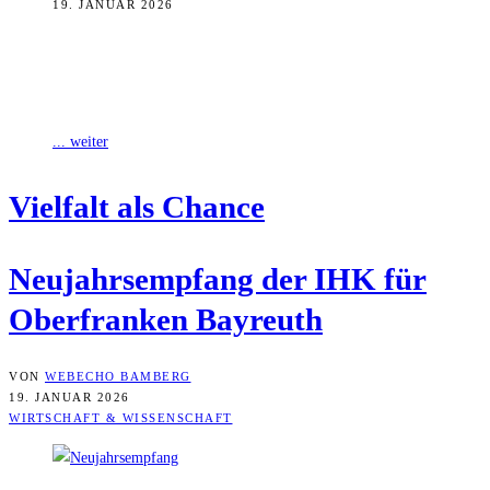
19. JANUAR 2026
Beim Neujahrsempfang der IHK für Oberfranken Bayreuth betont
Präsident Dr. Michael Waasner die schwierige wirtschaftliche Lage
der Region, insbesondere den Verlust von
... weiter
Viel­falt als Chance
Neu­jahrs­emp­fang der IHK für
Ober­fran­ken Bayreuth
VON
WEBECHO BAMBERG
19. JANUAR 2026
WIRTSCHAFT & WISSENSCHAFT