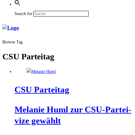
Search for:
Browse Tag
CSU Parteitag
CSU Par­tei­tag
Mela­nie Huml zur CSU-Par­tei­
vi­ze gewählt