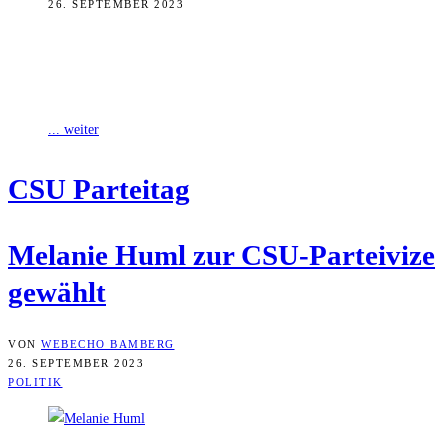
26. SEPTEMBER 2023
Die Bamberger Landtagsabgeordnete Melanie Huml ist am
Wochenende auf dem Parteitag der CSU in ihrem Amt als
stellvertretende Parteivorsitzende bestätigt worden. Nicht
... weiter
CSU Par­tei­tag
Mela­nie Huml zur CSU-Par­tei­vi­ze
gewählt
VON
WEBECHO BAMBERG
26. SEPTEMBER 2023
POLITIK