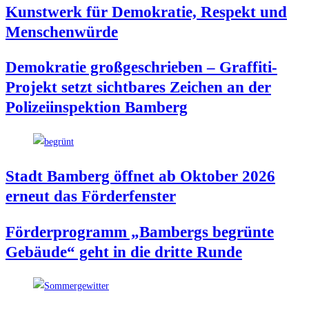
Kunst­werk für Demo­kra­tie, Respekt und
Menschenwürde
Demo­kra­tie groß­ge­schrie­ben – Graf­fi­ti-
Pro­jekt setzt sicht­ba­res Zei­chen an der
Poli­zei­in­spek­ti­on Bamberg
Stadt Bam­berg öff­net ab Okto­ber 2026
erneut das Förderfenster
För­der­pro­gramm „Bam­bergs begrün­te
Gebäu­de“ geht in die drit­te Runde