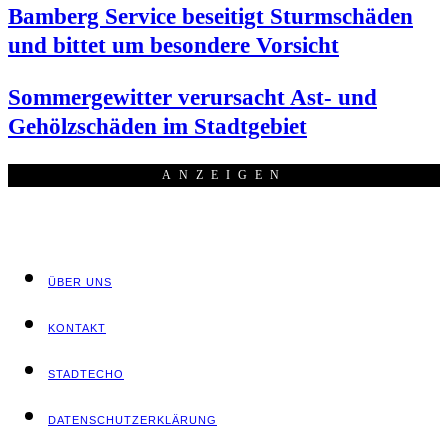
Bam­berg Ser­vice besei­tigt Sturm­schä­den
und bit­tet um beson­de­re Vorsicht
Som­mer­ge­wit­ter ver­ur­sacht Ast- und
Gehölz­schä­den im Stadtgebiet
ANZEI­GEN
ÜBER UNS
KON­TAKT
STADT­ECHO
DATEN­SCHUTZ­ER­KLÄ­RUNG