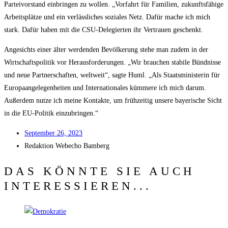
Par­tei­vor­stand ein­brin­gen zu wol­len. „Vor­fahrt für Fami­li­en, zukunfts­fä­hi­ge
Arbeits­plät­ze und ein ver­läss­li­ches sozia­les Netz. Dafür mache ich mich
stark. Dafür haben mit die CSU-Dele­gier­ten ihr Ver­trau­en geschenkt.
Ange­sichts einer älter wer­den­den Bevöl­ke­rung ste­he man zudem in der
Wirt­schafts­po­li­tik vor Her­aus­for­de­run­gen. „Wir brau­chen sta­bi­le Bünd­nis­se
und neue Part­ner­schaf­ten, welt­weit“, sag­te Huml. „Als Staats­mi­nis­te­rin für
Euro­pa­an­ge­le­gen­hei­ten und Inter­na­tio­na­les küm­me­re ich mich dar­um.
Außer­dem nut­ze ich mei­ne Kon­tak­te, um früh­zei­tig unse­re baye­ri­sche Sicht
in die EU-Poli­tik einzubringen.“
Sep­tem­ber 26, 2023
Redak­ti­on
Web­echo Bamberg
DAS KÖNNTE SIE AUCH
INTERESSIEREN...