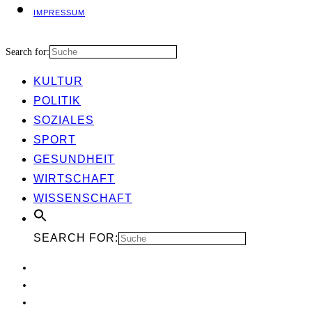
IMPRES­SUM
Search for:
KUL­TUR
POLI­TIK
SOZIA­LES
SPORT
GESUND­HEIT
WIRT­SCHAFT
WIS­SEN­SCHAFT
SEARCH FOR: