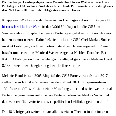
Die Bam­ber­ger Land­tags­ab­ge­ord­ne­te Mela­nie Huml ist am Wochen­en­de auf dem
Par­tei­tag der CSU in ihrem Amt als stell­ver­tre­ten­de Par­tei­vor­sit­zen­de bestä­tigt wor­
den. Nicht ganz 90 Pro­zent der Dele­gier­ten stimm­ten für sie.
Knapp zwei Wochen vor der baye­ri­schen Land­tags­wahl und im Ange­sicht
his­to­risch schlech­ter Wer­te
in den Wahl-Umfra­gen hat die CSU am
Wochen­en­de (23. Sep­tem­ber) einen Par­tei­tag abge­hal­ten, um Geschlos­sen­
heit zu demons­trie­ren. Dafür ließ sich nicht nur CSU-Chef Mar­kus Söder
im Amt bestä­ti­gen, auch der Par­tei­vor­stand wur­de wie­der­ge­wählt. Die­ser
besteht nun erneut aus Man­fred Weber, Ange­li­ka Nie­b­ler, Doro­thee Bär,
Kat­rin Alb­stei­ger und der Bam­ber­ger Land­tags­ab­ge­ord­ne­ten Mela­nie Huml.
87,58 Pro­zent der Dele­gier­ten gaben ihr ihre Stimme.
Mela­nie Huml ist seit 2005 Mit­glied des CSU-Par­tei­vor­stands, seit 2017
stell­ver­tre­ten­de CSU-Par­tei­vor­sit­zen­de und seit 2021 Euro­pa­mi­nis­te­rin.
„Ich freue mich“, wird sie in einer Mit­tei­lung zitiert, „dass ich wei­ter­hin als
Par­tei­vi­ze gemein­sam mit unse­rem Par­tei­vor­sit­zen­den Mar­kus Söder und
den wei­te­ren Stell­ver­tre­tern unse­re poli­ti­schen Leit­li­ni­en gestal­ten darf.“
Die 48-Jäh­ri­ge gab wei­ter an, vor allem sozia­len The­men in den inne­ren