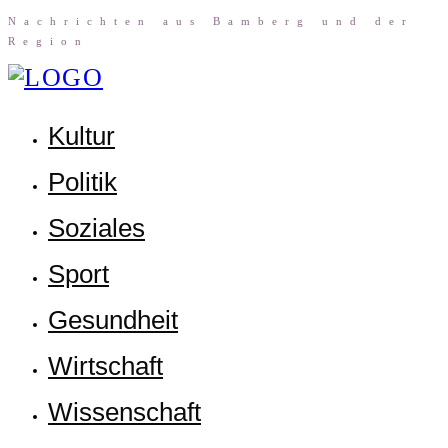
Nach­rich­ten aus Bam­berg und der
Region
Kul­tur
Poli­tik
Sozia­les
Sport
Gesund­heit
Wirt­schaft
Wis­sen­schaft