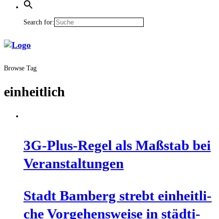
Search for:
Browse Tag
einheitlich
3G-Plus-Regel als Maß­stab bei
Veranstaltungen
Stadt Bam­berg strebt ein­heit­li­
che Vor­ge­hens­wei­se in städ­ti­