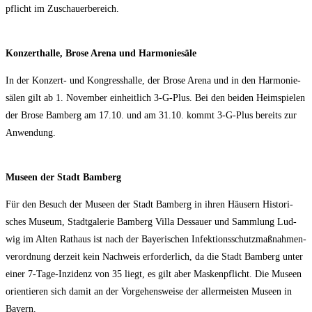
pflicht im Zuschauerbereich.
Kon­zert­hal­le, Bro­se Are­na und Harmoniesäle
In der Kon­zert- und Kon­gress­hal­le, der Bro­se Are­na und in den Har­mo­nie­
sä­len gilt ab 1. Novem­ber ein­heit­lich 3‑G-Plus. Bei den bei­den Heim­spie­len
der Bro­se Bam­berg am 17.10. und am 31.10. kommt 3‑G-Plus bereits zur
Anwendung.
Muse­en der Stadt Bamberg
Für den Besuch der Muse­en der Stadt Bam­berg in ihren Häu­sern His­to­ri­
sches Muse­um, Stadt­ga­le­rie Bam­berg Vil­la Des­sau­er und Samm­lung Lud­
wig im Alten Rat­haus ist nach der Baye­ri­schen Infek­ti­ons­schutz­maß­nah­men­
ver­ord­nung der­zeit kein Nach­weis erfor­der­lich, da die Stadt Bam­berg unter
einer 7‑Ta­ge-Inzi­denz von 35 liegt, es gilt aber Mas­ken­pflicht. Die Muse­en
ori­en­tie­ren sich damit an der Vor­ge­hens­wei­se der aller­meis­ten Muse­en in
Bayern.