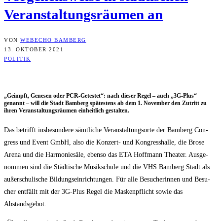
Ver­an­stal­tungs­räu­men an
VON
WEBECHO BAMBERG
13. OKTOBER 2021
POLITIK
„Geimpft, Gene­sen oder PCR-Getes­tet“: nach die­ser Regel – auch „3G-Plus“
genannt – will die Stadt Bam­berg spä­tes­tens ab dem 1. Novem­ber den Zutritt zu
ihren Ver­an­stal­tungs­räu­men ein­heit­lich gestalten.
Das betrifft ins­be­son­de­re sämt­li­che Ver­an­stal­tungs­or­te der Bam­berg Con­
gress und Event GmbH, also die Kon­zert- und Kon­gress­hal­le, die Bro­se
Are­na und die Har­mo­nie­sä­le, eben­so das ETA Hoff­mann Thea­ter. Aus­ge­
nom­men sind die Städ­ti­sche Musik­schu­le und die VHS Bam­berg Stadt als
außer­schu­li­sche Bil­dungs­ein­rich­tun­gen. Für alle Besu­che­rin­nen und Besu­
cher ent­fällt mit der 3G-Plus Regel die Mas­ken­pflicht sowie das
Abstandsgebot.