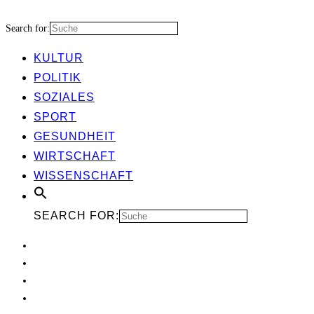
Search for:
KUL­TUR
POLI­TIK
SOZIA­LES
SPORT
GESUND­HEIT
WIRT­SCHAFT
WIS­SEN­SCHAFT
SEARCH FOR: