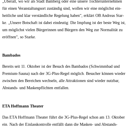
„Über­all, wo wir als Stadt Bam­berg oder eine unse­re Toch­ter­un­ter­neh­men
für einen Ver­an­stal­tungs­ort zustän­dig sind, wol­len wir eine mög­lichst ein­
heit­li­che und klar ver­ständ­li­che Rege­lung haben“, erklärt OB Andre­as Star­
ke. „Unse­re Bot­schaft ist dabei ein­deu­tig: Die Imp­fung ist der bes­te Weg ist,
um mög­lichst vie­len Bür­ge­rin­nen und Bür­gern den Weg zur Nor­ma­li­tät zu
eröff­nen“, so Starke.
Bam­ba­dos
Bereits seit 11. Okto­ber ist der Besuch des Bam­ba­dos (Schwimm­bad und
Pre­mi­um-Sau­na) nach der 3G-Plus-Regel mög­lich. Besu­cher kön­nen wie­der
zwi­schen den Berei­chen wech­seln, alle Attrak­tio­nen sind wie­der nutz­bar,
Abstands- und Mas­ken­pflich­ten entfallen.
ETA Hoff­mann Theater
Das ETA Hoff­mann Thea­ter führt die 3G-Plus-Regel schon am 13. Okto­ber
ein. Nach der Ein­lass­kon­trol­le ent­fällt dann die Mas­ken- und Abstands­