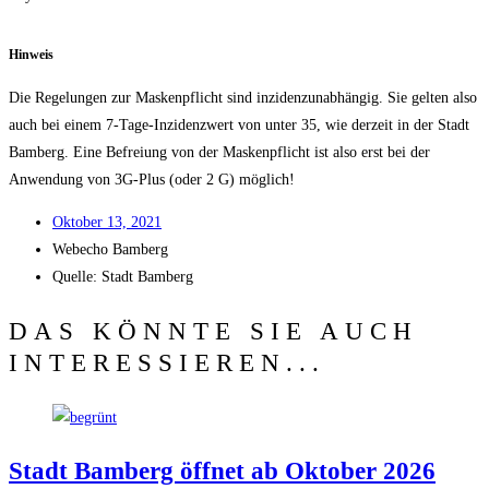
Hin­weis
Die Rege­lun­gen zur Mas­ken­pflicht sind inzi­denz­un­ab­hän­gig. Sie gel­ten also
auch bei einem 7‑Ta­ge-Inzi­denz­wert von unter 35, wie der­zeit in der Stadt
Bam­berg. Eine Befrei­ung von der Mas­ken­pflicht ist also erst bei der
Anwen­dung von 3G-Plus (oder 2 G) möglich!
Okto­ber 13, 2021
Web­echo Bamberg
Quel­le: Stadt Bamberg
DAS KÖNNTE SIE AUCH
INTERESSIEREN...
Stadt Bam­berg öff­net ab Okto­ber 2026