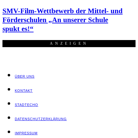
SMV-Film-Wett­be­werb der Mit­tel- und
För­der­schu­len „An unse­rer Schu­le
spukt es!“
ANZEI­GEN
ÜBER UNS
KON­TAKT
STADT­ECHO
DATEN­SCHUTZ­ER­KLÄ­RUNG
IMPRES­SUM