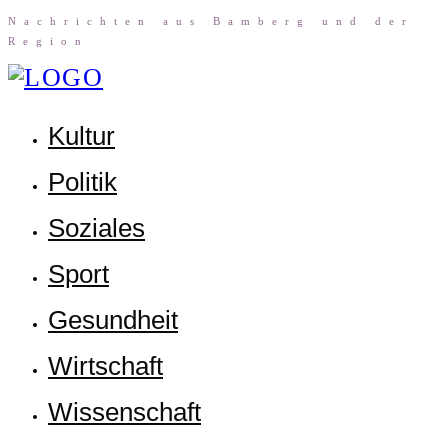
Nach­rich­ten aus Bam­berg und der
Region
Kul­tur
Poli­tik
Sozia­les
Sport
Gesund­heit
Wirt­schaft
Wis­sen­schaft