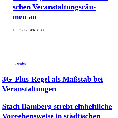
schen Ver­an­stal­tungs­räu­
men an
13. OKTOBER 2021
„Geimpft, Genesen oder PCR-Getestet“: nach dieser Regel – auch
„3G-Plus“ genannt - will die Stadt Bamberg spätestens ab dem 1.
November den
... weiter
3G-Plus-Regel als Maß­stab bei
Veranstaltungen
Stadt Bam­berg strebt ein­heit­li­che
Vor­ge­hens­wei­se in städ­ti­schen