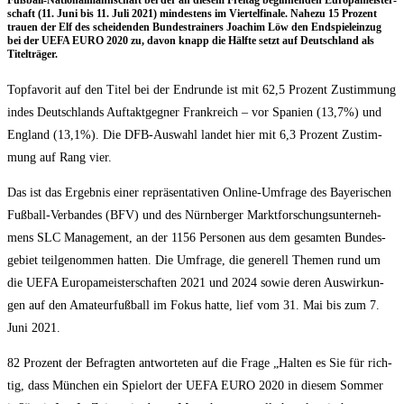
Fuß­ball-Natio­nal­mann­schaft bei der an die­sem Frei­tag begin­nen­den Euro­pa­meis­ter­
schaft (11. Juni bis 11. Juli 2021) min­des­tens im Vier­tel­fi­na­le. Nahe­zu 15 Pro­zent
trau­en der Elf des schei­den­den Bun­des­trai­ners Joa­chim Löw den End­spiel­ein­zug
bei der UEFA EURO 2020 zu, davon knapp die Hälf­te setzt auf Deutsch­land als
Titelträger.
Top­fa­vo­rit auf den Titel bei der End­run­de ist mit 62,5 Pro­zent Zustim­mung
indes Deutsch­lands Auf­takt­geg­ner Frank­reich – vor Spa­ni­en (13,7%) und
Eng­land (13,1%). Die DFB-Aus­wahl lan­det hier mit 6,3 Pro­zent Zustim­
mung auf Rang vier.
Das ist das Ergeb­nis einer reprä­sen­ta­ti­ven Online-Umfra­ge des Baye­ri­schen
Fuß­ball-Ver­ban­des (BFV) und des Nürn­ber­ger Markt­for­schungs­un­ter­neh­
mens SLC Manage­ment, an der 1156 Per­so­nen aus dem gesam­ten Bun­des­
ge­biet teil­ge­nom­men hat­ten. Die Umfra­ge, die gene­rell The­men rund um
die UEFA Euro­pa­meis­ter­schaf­ten 2021 und 2024 sowie deren Aus­wir­kun­
gen auf den Ama­teur­fuß­ball im Fokus hat­te, lief vom 31. Mai bis zum 7.
Juni 2021.
82 Pro­zent der Befrag­ten ant­wor­te­ten auf die Fra­ge „Hal­ten es Sie für rich­
tig, dass Mün­chen ein Spiel­ort der UEFA EURO 2020 in die­sem Som­mer