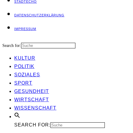
STADT­ECHO
DATEN­SCHUTZ­ER­KLÄ­RUNG
IMPRES­SUM
Search for:
KUL­TUR
POLI­TIK
SOZIA­LES
SPORT
GESUND­HEIT
WIRT­SCHAFT
WIS­SEN­SCHAFT
SEARCH FOR: