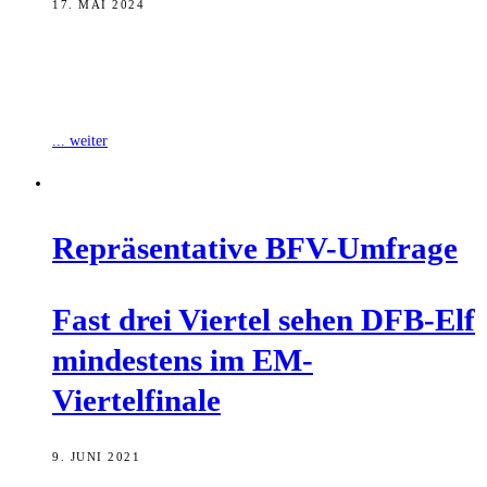
17. MAI 2024
Morgen Nachmittag tritt der FC Eintracht Bamberg zum letzten
Spiel der Regionalliga Bayern-Saison 2023 // 2024 an. Zu Gast in
diesem Endspiel
... weiter
Reprä­sen­ta­ti­ve BFV-Umfrage
Fast drei Vier­tel sehen DFB-Elf
min­des­tens im EM-
Viertelfinale
9. JUNI 2021