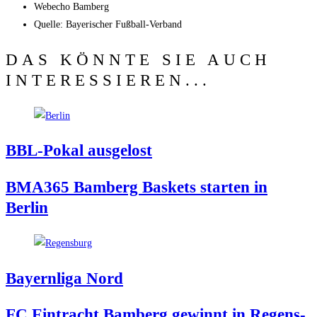
Web­echo Bamberg
Quel­le: Baye­ri­scher Fußball-Verband
DAS KÖNNTE SIE AUCH
INTERESSIEREN...
BBL-Pokal aus­ge­lost
BMA365 Bam­berg Bas­kets star­ten in
Berlin
Bay­ern­li­ga Nord
FC Ein­tracht Bam­berg gewinnt in Regens­