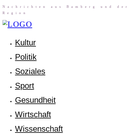
Nach­rich­ten aus Bam­berg und der
Region
Kul­tur
Poli­tik
Sozia­les
Sport
Gesund­heit
Wirt­schaft
Wis­sen­schaft