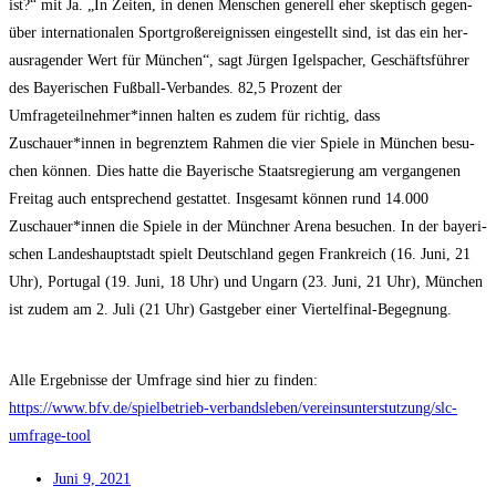
ist?“ mit Ja. „In Zei­ten, in denen Men­schen gene­rell eher skep­tisch gegen­
über inter­na­tio­na­len Sport­groß­ereig­nis­sen ein­ge­stellt sind, ist das ein her­
aus­ra­gen­der Wert für Mün­chen“, sagt Jür­gen Igel­s­pa­cher, Geschäfts­füh­rer
des Baye­ri­schen Fuß­ball-Ver­ban­des. 82,5 Pro­zent der
Umfrageteilnehmer*innen hal­ten es zudem für rich­tig, dass
Zuschauer*innen in begrenz­tem Rah­men die vier Spie­le in Mün­chen besu­
chen kön­nen. Dies hat­te die Baye­ri­sche Staats­re­gie­rung am ver­gan­ge­nen
Frei­tag auch ent­spre­chend gestat­tet. Ins­ge­samt kön­nen rund 14.000
Zuschauer*innen die Spie­le in der Münch­ner Are­na besu­chen. In der baye­ri­
schen Lan­des­haupt­stadt spielt Deutsch­land gegen Frank­reich (16. Juni, 21
Uhr), Por­tu­gal (19. Juni, 18 Uhr) und Ungarn (23. Juni, 21 Uhr), Mün­chen
ist zudem am 2. Juli (21 Uhr) Gast­ge­ber einer Viertelfinal-Begegnung.
Alle Ergeb­nis­se der Umfra­ge sind hier zu fin­den:
https://www.bfv.de/spielbetrieb-verbandsleben/vereinsunterstutzung/slc-
umfrage-tool
Juni 9, 2021