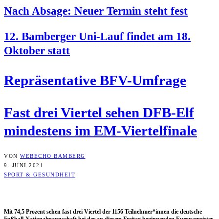
Nach Absa­ge: Neu­er Ter­min steht fest
12. Bam­ber­ger Uni-Lauf fin­det am 18.
Okto­ber statt
Reprä­sen­ta­ti­ve BFV-Umfrage
Fast drei Vier­tel sehen DFB-Elf
min­des­tens im EM-Viertelfinale
VON
WEBECHO BAMBERG
9. JUNI 2021
SPORT & GESUNDHEIT
Mit 74,5 Pro­zent sehen fast drei Vier­tel der 1156 Teilnehmer*innen die deut­sche