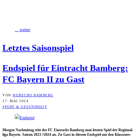
Mit 74,5 Prozent sehen fast drei Viertel der 1156 Teilnehmer*innen
die deutsche Fußball-Nationalmannschaft bei der an diesem Freitag
beginnenden Europameisterschaft (11. Juni
... weiter
Letz­tes Saisonspiel
End­spiel für Ein­tracht Bam­berg:
FC Bay­ern II zu Gast
VON
WEBECHO BAMBERG
17. MAI 2024
SPORT & GESUNDHEIT
Mor­gen Nach­mit­tag tritt der FC Ein­tracht Bam­berg zum letz­ten Spiel der Regio­nal­
li­ga Bay­ern- Sai­son 2023 /​/​2024 an. Zu Gast in die­sem End­spiel um den Klas­sen­er­