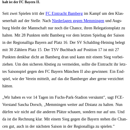
halt ist der FC Bay­ern II.
Seit zwei Spie­len tritt der
FC Ein­tracht Bam­berg
im Kampf um den Klas­
sen­er­halt auf der Stel­le. Nach
Nie­der­la­gen gegen Mem­min­gen
und Augs­
burg bleibt der Mann­schaft nur noch die Chan­ce, ihren Rele­ga­ti­ons­platz zu
hal­ten. Mit 28 Punk­ten steht Bam­berg vor dem letz­ten Spiel­tag der Sai­son
in der Regio­nal­li­ga Bay­ern auf Platz 16. Der SV Schal­ding-Hei­ning belegt
mit 30 Zäh­lern Platz 15. Der TSV Buch­bach auf Posi­ti­on 17 ist mit 27
Punk­ten denk­bar dicht an Bam­berg dran und kann mit einem Sieg vor­bei­
zie­hen. Um den siche­ren Abstieg zu ver­mei­den, soll­te die Ein­tracht ihr letz­
tes Sai­son­spiel gegen den FC Bay­ern Mün­chen II also gewin­nen: Ein End­
spiel, wie der Ver­ein mit­teilt, auf das die Bam­ber­ger aber ger­ne ver­zich­tet
hätten.
„Wir haben es vor 14 Tagen im Fuchs-Park-Sta­di­on ver­säumt“, sagt FCE-
Vor­stand Sascha Dorsch, „Mem­min­gen wei­ter auf Distanz zu hal­ten. Nun
dür­fen wir nicht auf die ande­ren Plät­ze schau­en, son­dern nur auf uns. Und
da ist die Rech­nung klar. Mit einem Sieg gegen die Bay­ern ste­hen die Chan­
cen gut, auch in der nächs­ten Sai­son in der Regio­nal­li­ga zu spielen.“