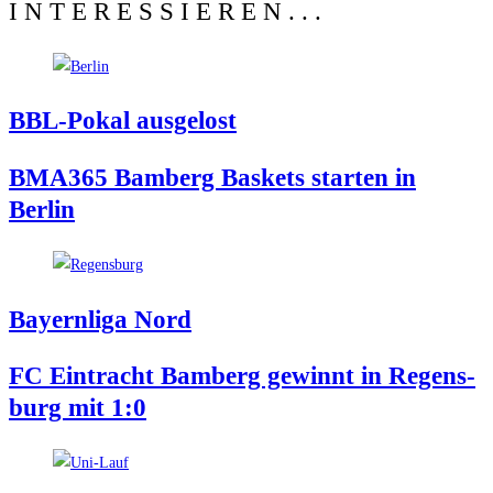
INTERESSIEREN...
BBL-Pokal aus­ge­lost
BMA365 Bam­berg Bas­kets star­ten in
Berlin
Bay­ern­li­ga Nord
FC Ein­tracht Bam­berg gewinnt in Regens­
burg mit 1:0