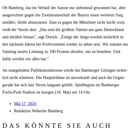
Ob Bam­berg, das im Ver­lauf der Sai­son nur sie­ben­mal gewon­nen hat, aber
aus­ge­rech­net gegen die Zweit­mann­schaft der Bay­ern einen wei­te­ren Sieg
ein­fährt, bleibt abzu­war­ten. Dass es gegen die Münch­ner nicht leicht wird,
weiß der Ver­ein aber. „Das sind die größ­ten Talen­te aus ganz Deutsch­land
und dar­über hin­aus“, sagt Dorsch. „Eini­ge der Jungs wer­den sicher­lich in
den nächs­ten Jah­ren bei Pro­fi­ver­ei­nen wie­der zu sehen sein. Wir müs­sen am
Sams­tag unse­re Leis­tung zu 100 Pro­zent abru­fen, um zu bestehen. Und
dafür wer­den wir alles tun.“
An man­geln­dem Publi­kums­in­ter­es­se wür­de das Bam­ber­ger Gelin­gen sicher­
lich nicht schei­tern. Die Haupt­tri­bü­ne ist aus­ver­kauft und auch die Gegen­
ge­ra­de hat sich laut Ver­ein lang­sam gefüllt. Spiel­be­ginn im Bam­ber­ger
Fuchs-Park-Sta­di­on ist mor­gen (18. Mai) um 14 Uhr.
Mai 17, 2024
Redak­ti­on
Web­echo Bamberg
DAS KÖNNTE SIE AUCH