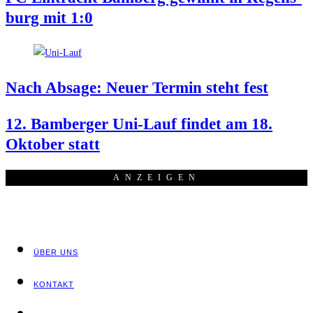
burg mit 1:0
Nach Absa­ge: Neu­er Ter­min steht fest
12. Bam­ber­ger Uni-Lauf fin­det am 18.
Okto­ber statt
ANZEI­GEN
ÜBER UNS
KON­TAKT