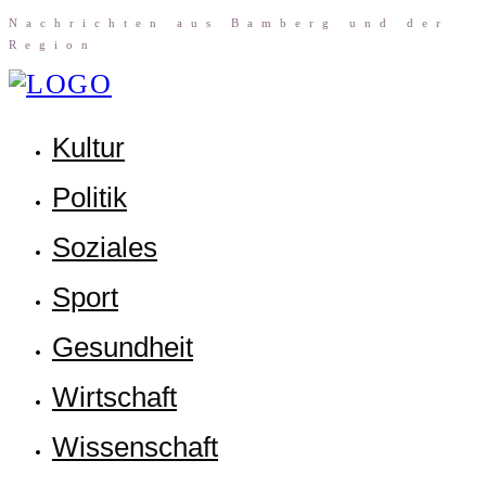
Nach­rich­ten aus Bam­berg und der
Region
Kul­tur
Poli­tik
Sozia­les
Sport
Gesund­heit
Wirt­schaft
Wis­sen­schaft