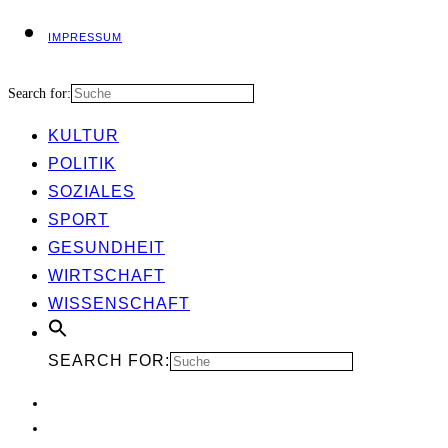
IMPRES­SUM
Search for:
KUL­TUR
POLI­TIK
SOZIA­LES
SPORT
GESUND­HEIT
WIRT­SCHAFT
WIS­SEN­SCHAFT
SEARCH FOR: