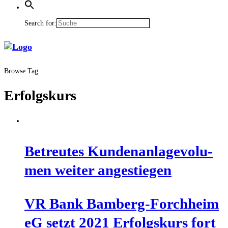
Search for:
Browse Tag
Erfolgskurs
Betreu­tes Kun­den­an­la­ge­vo­lu­
men wei­ter angestiegen
VR Bank Bam­berg-Forch­heim
eG setzt 2021 Erfolgs­kurs fort