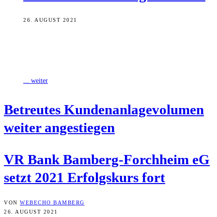
26. AUGUST 2021
Die VR Bank Bamberg-Forchheim eG hat im ersten Halbjahr 2021
an ihre erfolgreiche Bilanz vom Vorjahr angeknüpft. Das betreute
Kundenanlagenvolumen ist zum
... weiter
Betreu­tes Kun­den­an­la­ge­vo­lu­men
wei­ter angestiegen
VR Bank Bam­berg-Forch­heim eG
setzt 2021 Erfolgs­kurs fort
VON
WEBECHO BAMBERG
26. AUGUST 2021