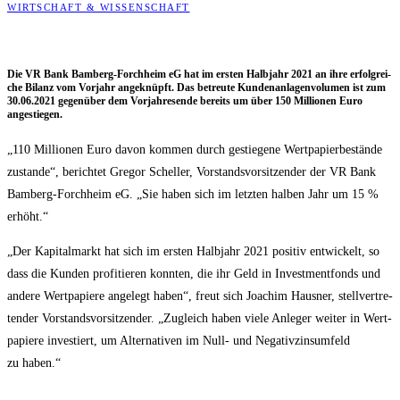
WIRTSCHAFT & WISSENSCHAFT
Die VR Bank Bam­berg-Forch­heim eG hat im ers­ten Halb­jahr 2021 an ihre erfolg­rei­
che Bilanz vom Vor­jahr ange­knüpft. Das betreu­te Kun­den­an­la­gen­vo­lu­men ist zum
30.06.2021 gegen­über dem Vor­jah­res­en­de bereits um über 150 Mil­lio­nen Euro
angestiegen.
„110 Mil­lio­nen Euro davon kom­men durch gestie­ge­ne Wert­pa­pier­be­stän­de
zustan­de“, berich­tet Gre­gor Schel­ler, Vor­stands­vor­sit­zen­der der VR Bank
Bam­berg-Forch­heim eG. „Sie haben sich im letz­ten hal­ben Jahr um 15 %
erhöht.“
„Der Kapi­tal­markt hat sich im ers­ten Halb­jahr 2021 posi­tiv ent­wi­ckelt, so
dass die Kun­den pro­fi­tie­ren konn­ten, die ihr Geld in Invest­ment­fonds und
ande­re Wert­pa­pie­re ange­legt haben“, freut sich Joa­chim Haus­ner, stell­ver­tre­
ten­der Vor­stands­vor­sit­zen­der. „Zugleich haben vie­le Anle­ger wei­ter in Wert­
pa­pie­re inves­tiert, um Alter­na­ti­ven im Null- und Nega­tiv­zins­um­feld
zu haben.“