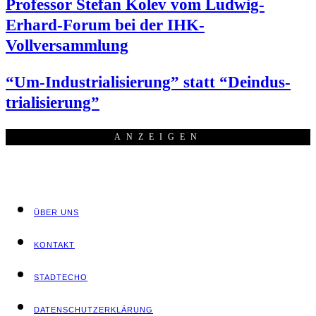
Pro­fes­sor Ste­fan Kolev vom Lud­wig-
Erhard-Forum bei der IHK-
Vollversammlung
“Um-Indus­tria­li­sie­rung” statt “Deindus­
tria­li­sie­rung”
ANZEI­GEN
ÜBER UNS
KON­TAKT
STADT­ECHO
DATEN­SCHUTZ­ER­KLÄ­RUNG