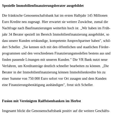
Spe­zi­el­le Immo­bi­li­en­fi­nan­zie­rungs­be­ra­ter ausgebildet
Die frän­ki­sche Genos­sen­schafts­bank hat im ers­ten Halb­jahr 145 Mil­lio­nen
Euro Kre­di­te neu zuge­sagt. Hier erwar­tet sie wei­te­re Zuwäch­se, zumal die
Nach­fra­ge nach Bau­fi­nan­zie­run­gen wei­ter­hin hoch ist. „Wir haben im Früh­
jahr 34 Bera­ter spe­zi­ell im Bereich Immo­bi­li­en­fi­nan­zie­rung aus­ge­bil­det, so
dass unse­re Kun­den orts­kun­di­ge, kom­pe­ten­te Ansprech­part­ner haben“, schil­
dert Schel­ler. „Sie ken­nen sich mit den öffent­li­chen und staat­li­chen För­der­
pro­gram­men und den ver­schie­de­nen Finan­zie­rungs­mo­del­len bes­tens aus und
fin­den pas­sen­de Lösun­gen mit unse­ren Kun­den.“ Die VR Bank nutzt neue
Ver­fah­ren, um Kre­dit­an­trä­ge deut­lich schnel­ler bear­bei­ten zu kön­nen. „Die
Bera­ter in der Immo­bi­li­en­fi­nan­zie­rung kön­nen Immo­bi­li­en­kre­di­te bis zu
einer Sum­me von 750.000 Euro sofort vor Ort zusa­gen und dem Kun­den
eine Finan­zie­rungs­be­stä­ti­gung aus­hän­di­gen“, freut sich Scheller.
Fusi­on mit Ver­ei­nig­ten Raiff­ei­sen­ban­ken im Herbst
Ins­ge­samt blickt die Genos­sen­schafts­bank posi­tiv auf die wei­te­re Geschäfts­