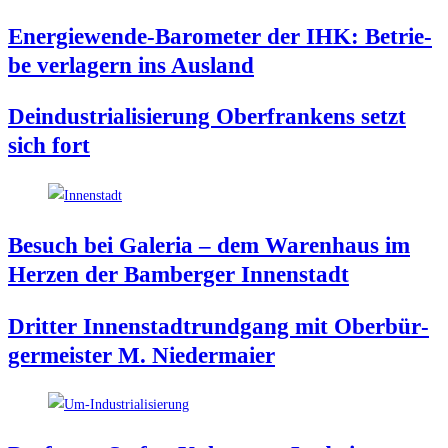
Ener­gie­wen­de-Baro­me­ter der IHK: Betrie­
be ver­la­gern ins Ausland
Deindus­tria­li­sie­rung Ober­fran­kens setzt
sich fort
Besuch bei Gale­ria – dem Waren­haus im
Her­zen der Bam­ber­ger Innenstadt
Drit­ter Innen­stadt­rund­gang mit Ober­bür­
ger­meis­ter M. Niedermaier