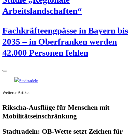
Arbeitslandschaften“
Fach­kräf­te­eng­päs­se in Bay­ern bis
2035 – in Ober­fran­ken wer­den
42.000 Per­so­nen fehlen
Weiterer Artikel
Rik­scha-Aus­flü­ge für Men­schen mit
Mobilitätseinschränkung
Stadt­ra­deln: OB-Wet­te setzt Zei­chen für