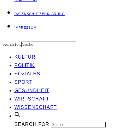
STADT­ECHO
DATEN­SCHUTZ­ER­KLÄ­RUNG
IMPRES­SUM
Search for:
KUL­TUR
POLI­TIK
SOZIA­LES
SPORT
GESUND­HEIT
WIRT­SCHAFT
WIS­SEN­SCHAFT
SEARCH FOR: