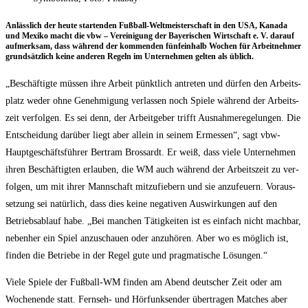
Anläss­lich der heu­te star­ten­den Fuß­ball-Welt­meis­ter­schaft in den USA, Kana­da
und Mexi­ko macht die vbw – Ver­ei­ni­gung der Baye­ri­schen Wirt­schaft e. V. dar­auf
auf­merk­sam, dass wäh­rend der kom­men­den fünf­ein­halb Wochen für Arbeit­neh­mer
grund­sätz­lich kei­ne ande­ren Regeln im Unter­neh­men gel­ten als üblich.
„Beschäf­tig­te müs­sen ihre Arbeit pünkt­lich antre­ten und dür­fen den Arbeits­
platz weder ohne Geneh­mi­gung ver­las­sen noch Spie­le wäh­rend der Arbeits­
zeit ver­fol­gen. Es sei denn, der Arbeit­ge­ber trifft Aus­nah­me­re­ge­lun­gen. Die
Ent­schei­dung dar­über liegt aber allein in sei­nem Ermes­sen“, sagt vbw-
Haupt­ge­schäfts­füh­rer Bert­ram Bros­sardt. Er weiß, dass vie­le Unter­neh­men
ihren Beschäf­tig­ten erlau­ben, die WM auch wäh­rend der Arbeits­zeit zu ver­
fol­gen, um mit ihrer Mann­schaft mit­zu­fie­bern und sie anzu­feu­ern. Vor­aus­
set­zung sei natür­lich, dass dies kei­ne nega­ti­ven Aus­wir­kun­gen auf den
Betriebs­ab­lauf habe. „Bei man­chen Tätig­kei­ten ist es ein­fach nicht mach­bar,
neben­her ein Spiel anzu­schau­en oder anzu­hö­ren. Aber wo es mög­lich ist,
fin­den die Betrie­be in der Regel gute und prag­ma­ti­sche Lösungen.“
Vie­le Spie­le der Fuß­ball-WM fin­den am Abend deut­scher Zeit oder am
Wochen­en­de statt. Fern­seh- und Hör­funk­sen­der über­tra­gen Matches aber