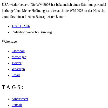
USA wie­der bes­sert. Die WM 2006 hat bekannt­lich einen Stim­mungs­wan­del
her­bei­ge­führt. Mei­ne Hoff­nung ist, dass auch die WM 2026 in der Hin­sicht
zumin­dest einen klei­nen Bei­trag leis­ten kann.“
Juni 11, 2026
Redak­ti­on
Web­echo Bamberg
Weitersagen
Facebook
Messenger
Twitter
Whatsapp
Email
TAGS:
Arbeitsrecht
Fußball