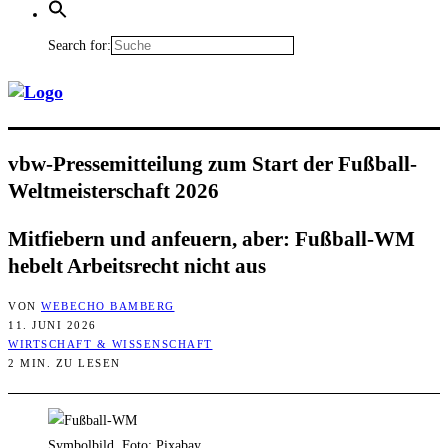
Search for:
vbw-Pres­se­mit­tei­lung zum Start der Fuß­ball-
Welt­meis­ter­schaft 2026
Mit­fie­bern und anfeu­ern, aber: Fuß­ball-WM
hebelt Arbeits­recht nicht aus
VON
WEBECHO BAMBERG
11. JUNI 2026
WIRTSCHAFT & WISSENSCHAFT
2 MIN. ZU LESEN
Symbolbild, Foto: Pixabay