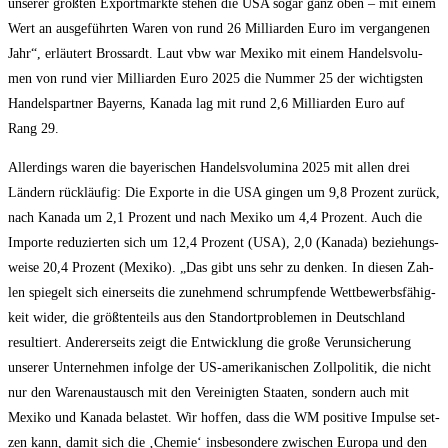
unse­rer größ­ten Export­märk­te ste­hen die USA sogar ganz oben – mit einem
Wert an aus­ge­führ­ten Waren von rund 26 Mil­li­ar­den Euro im ver­gan­ge­nen
Jahr“, erläu­tert Bros­sardt. Laut vbw war Mexi­ko mit einem Han­dels­vo­lu­
men von rund vier Mil­li­ar­den Euro 2025 die Num­mer 25 der wich­tigs­ten
Han­dels­part­ner Bay­erns, Kana­da lag mit rund 2,6 Mil­li­ar­den Euro auf
Rang 29.
Aller­dings waren die baye­ri­schen Han­dels­vo­lu­mi­na 2025 mit allen drei
Län­dern rück­läu­fig: Die Expor­te in die USA gin­gen um 9,8 Pro­zent zurück,
nach Kana­da um 2,1 Pro­zent und nach Mexi­ko um 4,4 Pro­zent. Auch die
Impor­te redu­zier­ten sich um 12,4 Pro­zent (USA), 2,0 (Kana­da) bezie­hungs­
wei­se 20,4 Pro­zent (Mexi­ko). „Das gibt uns sehr zu den­ken. In die­sen Zah­
len spie­gelt sich einer­seits die zuneh­mend schrump­fen­de Wett­be­werbs­fä­hig­
keit wider, die größ­ten­teils aus den Stand­ort­pro­ble­men in Deutsch­land
resul­tiert. Ande­rer­seits zeigt die Ent­wick­lung die gro­ße Ver­un­si­che­rung
unse­rer Unter­neh­men infol­ge der US-ame­ri­ka­ni­schen Zoll­po­li­tik, die nicht
nur den Waren­aus­tausch mit den Ver­ei­nig­ten Staa­ten, son­dern auch mit
Mexi­ko und Kana­da belas­tet. Wir hof­fen, dass die WM posi­ti­ve Impul­se set­
zen kann, damit sich die ‚Che­mie‘ ins­be­son­de­re zwi­schen Euro­pa und den