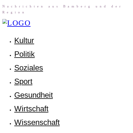
Nach­rich­ten aus Bam­berg und der
Region
Kul­tur
Poli­tik
Sozia­les
Sport
Gesund­heit
Wirt­schaft
Wis­sen­schaft