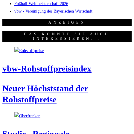
Fußball-Weltmeisterschaft 2026
vbw - Vereinigung der Bayerischen Wirtschaft
ANZEI­GEN
DAS KÖNNTE SIE AUCH
INTERESSIEREN...
vbw-Roh­stoff­preis­in­dex
Neu­er Höchst­stand der
Rohstoffpreise
Stu­die „Regio­na­le