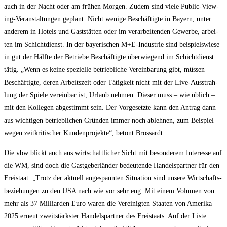
auch in der Nacht oder am frü­hen Mor­gen. Zudem sind vie­le Public-Vie­w­
ing-Ver­an­stal­tun­gen geplant. Nicht weni­ge Beschäf­tig­te in Bay­ern, unter
ande­rem in Hotels und Gast­stät­ten oder im ver­ar­bei­ten­den Gewer­be, arbei­
ten im Schicht­dienst. In der baye­ri­schen M+E‑Industrie sind bei­spiels­wie­se
in gut der Hälf­te der Betrie­be Beschäf­tig­te über­wie­gend im Schicht­dienst
tätig. „Wenn es kei­ne spe­zi­el­le betrieb­li­che Ver­ein­ba­rung gibt, müs­sen
Beschäf­tig­te, deren Arbeits­zeit oder Tätig­keit nicht mit der Live-Aus­strah­
lung der Spie­le ver­ein­bar ist, Urlaub neh­men. Die­ser muss – wie üblich –
mit den Kol­le­gen abge­stimmt sein. Der Vor­ge­setz­te kann den Antrag dann
aus wich­ti­gen betrieb­li­chen Grün­den immer noch ableh­nen, zum Bei­spiel
wegen zeit­kri­ti­scher Kun­den­pro­jek­te“, betont Brossardt.
Die vbw blickt auch aus wirt­schaft­li­cher Sicht mit beson­de­rem Inter­es­se auf
die WM, sind doch die Gast­ge­ber­län­der bedeu­ten­de Han­dels­part­ner für den
Frei­staat. „Trotz der aktu­ell ange­spann­ten Situa­ti­on sind unse­re Wirt­schafts­
be­zie­hun­gen zu den USA nach wie vor sehr eng. Mit einem Volu­men von
mehr als 37 Mil­li­ar­den Euro waren die Ver­ei­nig­ten Staa­ten von Ame­ri­ka
2025 erneut zweit­stärks­ter Han­dels­part­ner des Frei­staats. Auf der Lis­te