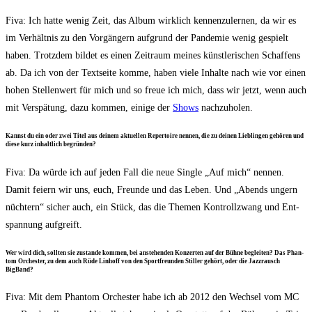
Fiva: Ich hat­te wenig Zeit, das Album wirk­lich ken­nen­zu­ler­nen, da wir es
im Ver­hält­nis zu den Vor­gän­gern auf­grund der Pan­de­mie wenig gespielt
haben. Trotz­dem bil­det es einen Zeit­raum mei­nes künst­le­ri­schen Schaf­fens
ab. Da ich von der Text­sei­te kom­me, haben vie­le Inhal­te nach wie vor einen
hohen Stel­len­wert für mich und so freue ich mich, dass wir jetzt, wenn auch
mit Ver­spä­tung, dazu kom­men, eini­ge der
Shows
nachzuholen.
Kannst du ein oder zwei Titel aus dei­nem aktu­el­len Reper­toire nen­nen, die zu dei­nen Lieb­lin­gen gehö­ren und
die­se kurz inhalt­lich begründen?
Fiva: Da wür­de ich auf jeden Fall die neue Sin­gle „Auf mich“ nen­nen.
Damit fei­ern wir uns, euch, Freun­de und das Leben. Und „Abends ungern
nüch­tern“ sicher auch, ein Stück, das die The­men Kon­troll­zwang und Ent­
span­nung aufgreift.
Wer wird dich, soll­ten sie zustan­de kom­men, bei anste­hen­den Kon­zer­ten auf der Büh­ne beglei­ten? Das Phan­
tom Orches­ter, zu dem auch Rüde Lin­hoff von den Sport­freun­den Stil­ler gehört, oder die Jazz­rausch
BigBand?
Fiva: Mit dem Phan­tom Orches­ter habe ich ab 2012 den Wech­sel vom MC