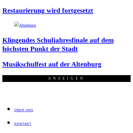
Restau­rie­rung wird fortgesetzt
Klin­gen­des Schul­jah­res­fi­na­le auf dem
höchs­ten Punkt der Stadt
Musik­schul­fest auf der Altenburg
ANZEI­GEN
ÜBER UNS
KON­TAKT