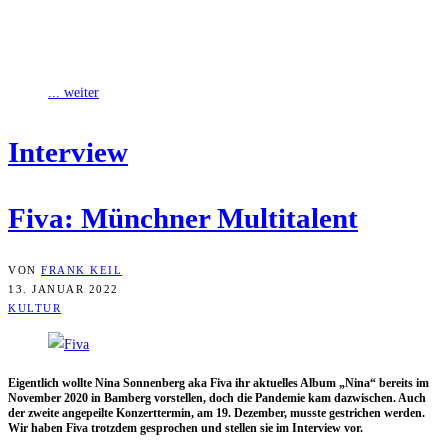
Eigentlich wollte Nina Sonnenberg aka Fiva ihr aktuelles Album
„Nina“ bereits im November 2020 in Bamberg vorstellen, doch die
Pandemie kam dazwischen.
... weiter
Inter­view
Fiva: Münch­ner Multitalent
VON
FRANK KEIL
13. JANUAR 2022
KULTUR
Eigent­lich woll­te Nina Son­nen­berg aka Fiva ihr aktu­el­les Album „Nina“ bereits im
Novem­ber 2020 in Bam­berg vor­stel­len, doch die Pan­de­mie kam dazwi­schen. Auch
der zwei­te ange­peil­te Kon­zert­ter­min, am 19. Dezem­ber, muss­te gestri­chen wer­den.
Wir haben Fiva trotz­dem gespro­chen und stel­len sie im Inter­view vor.