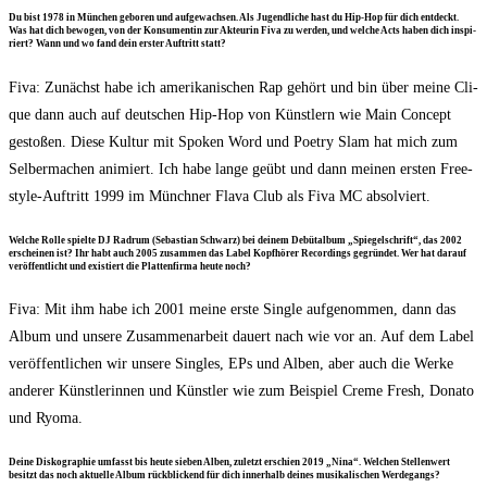
Du bist 1978 in Mün­chen gebo­ren und auf­ge­wach­sen. Als Jugend­li­che hast du Hip-Hop für dich ent­deckt.
Was hat dich bewo­gen, von der Kon­su­men­tin zur Akteu­rin Fiva zu wer­den, und wel­che Acts haben dich inspi­
riert? Wann und wo fand dein ers­ter Auf­tritt statt?
Fiva: Zunächst habe ich ame­ri­ka­ni­schen Rap gehört und bin über mei­ne Cli­
que dann auch auf deut­schen Hip-Hop von Künst­lern wie Main Con­cept
gesto­ßen. Die­se Kul­tur mit Spo­ken Word und Poet­ry Slam hat mich zum
Sel­ber­ma­chen ani­miert. Ich habe lan­ge geübt und dann mei­nen ers­ten Free­
style-Auf­tritt 1999 im Münch­ner Fla­va Club als Fiva MC absolviert.
Wel­che Rol­le spiel­te DJ Radrum (Sebas­ti­an Schwarz) bei dei­nem Debüt­al­bum „Spie­gel­schrift“, das 2002
erschei­nen ist? Ihr habt auch 2005 zusam­men das Label Kopf­hö­rer Recor­dings gegrün­det. Wer hat dar­auf
ver­öf­fent­licht und exis­tiert die Plat­ten­fir­ma heu­te noch?
Fiva: Mit ihm habe ich 2001 mei­ne ers­te Sin­gle auf­ge­nom­men, dann das
Album und unse­re Zusam­men­ar­beit dau­ert nach wie vor an. Auf dem Label
ver­öf­fent­li­chen wir unse­re Sin­gles, EPs und Alben, aber auch die Wer­ke
ande­rer Künst­le­rin­nen und Künst­ler wie zum Bei­spiel Creme Fresh, Dona­to
und Ryoma.
Dei­ne Dis­ko­gra­phie umfasst bis heu­te sie­ben Alben, zuletzt erschien 2019 „Nina“. Wel­chen Stel­len­wert
besitzt das noch aktu­el­le Album rück­bli­ckend für dich inner­halb dei­nes musi­ka­li­schen Werdegangs?