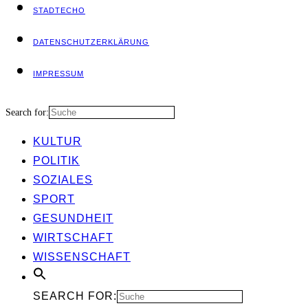
STADT­ECHO
DATEN­SCHUTZ­ER­KLÄ­RUNG
IMPRES­SUM
Search for:
KUL­TUR
POLI­TIK
SOZIA­LES
SPORT
GESUND­HEIT
WIRT­SCHAFT
WIS­SEN­SCHAFT
SEARCH FOR: