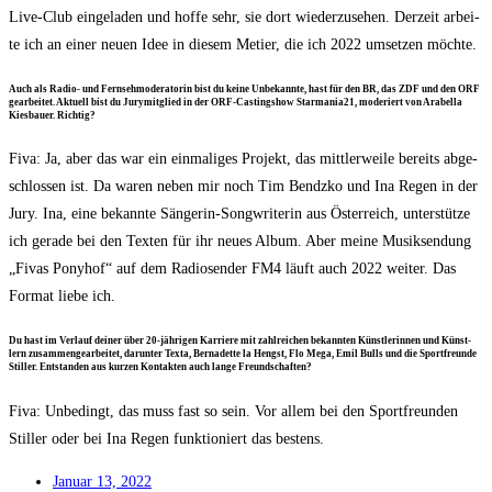
Live-Club ein­ge­la­den und hof­fe sehr, sie dort wie­der­zu­se­hen. Der­zeit arbei­
te ich an einer neu­en Idee in die­sem Metier, die ich 2022 umset­zen möchte.
Auch als Radio- und Fern­seh­mo­de­ra­to­rin bist du kei­ne Unbe­kann­te, hast für den BR, das ZDF und den ORF
gear­bei­tet. Aktu­ell bist du Jury­mit­glied in der ORF-Cas­ting­show Starmania21, mode­riert von Ara­bel­la
Kies­bau­er. Richtig?
Fiva: Ja, aber das war ein ein­ma­li­ges Pro­jekt, das mitt­ler­wei­le bereits abge­
schlos­sen ist. Da waren neben mir noch Tim Bendz­ko und Ina Regen in der
Jury. Ina, eine bekann­te Sän­ge­rin-Song­wri­te­rin aus Öster­reich, unter­stüt­ze
ich gera­de bei den Tex­ten für ihr neu­es Album. Aber mei­ne Musik­sen­dung
„Fivas Pony­hof“ auf dem Radio­sen­der FM4 läuft auch 2022 wei­ter. Das
For­mat lie­be ich.
Du hast im Ver­lauf dei­ner über 20-jäh­ri­gen Kar­rie­re mit zahl­rei­chen bekann­ten Künst­le­rin­nen und Künst­
lern zusam­men­ge­ar­bei­tet, dar­un­ter Texta, Ber­na­dette la Hengst, Flo Mega, Emil Bulls und die Sport­freun­de
Stil­ler. Ent­stan­den aus kur­zen Kon­tak­ten auch lan­ge Freundschaften?
Fiva: Unbe­dingt, das muss fast so sein. Vor allem bei den Sport­freun­den
Stil­ler oder bei Ina Regen funk­tio­niert das bestens.
Janu­ar 13, 2022