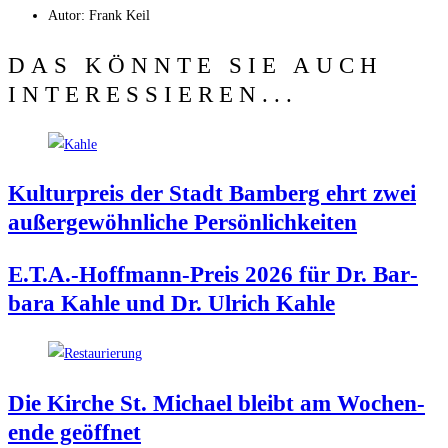
Autor:
Frank Keil
DAS KÖNNTE SIE AUCH
INTERESSIEREN...
Kul­tur­preis der Stadt Bam­berg ehrt zwei
außer­ge­wöhn­li­che Persönlichkeiten
E.T.A.-Hoffmann-Preis 2026 für Dr. Bar­
ba­ra Kah­le und Dr. Ulrich Kahle
Die Kir­che St. Micha­el bleibt am Wochen­
en­de geöffnet