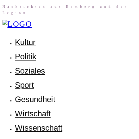
Nach­rich­ten aus Bam­berg und der
Region
Kul­tur
Poli­tik
Sozia­les
Sport
Gesund­heit
Wirt­schaft
Wis­sen­schaft