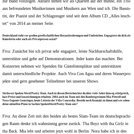
zur Band voll­zo­gen. Aktu­ell ste­hen wir als Quar­tett auf der Büh­ne, ein Trio
aus befreun­de­ten Musi­ke­rin­nen und Musi­kern aus Wien und ich. Die Bas­sis­
tin, der Pia­nist und der Schlag­zeu­ger sind seit dem Album CD „Alles leuch­
tet“ von 2014 an mei­ner Seite.
Deutsch­land steht vor gro­ßen gesell­schaft­li­chen Her­aus­for­de­run­gen und Umbrü­chen. Enga­gierst du dich als
Künst­le­rin oder auch als Pri­vat­per­son sozial?
Fiva: Zunächst bin ich pri­vat sehr enga­giert, leis­te Nach­bar­schafts­hil­fe,
unter­stüt­ze und gehe auf Demons­tra­tio­nen. Jeder kann das machen. Bei
Kon­zer­ten neh­men wir Spen­den für Gäs­te­lis­ten­plät­ze und unter­stüt­zen
damit unter­schied­li­che Pro­jek­te. Auch Viva Con Agua und deren Was­ser­pro­
jek­te sind gern gese­he­ner Teil­neh­mer bei unse­ren Shows.
Stich­wort Spo­ken Word/​Poetry Slam. Auch in die­sen Berei­chen bist du über vie­le Jah­re hin­weg erfolg­reich,
hast Prei­se und Aus­zeich­nun­gen erhal­ten. 2004 auch im Team mit den Bam­ber­ge­rin­nen Mia Pit­troff und
Nora-Euge­nie Gom­rin­ger, heu­te Lei­te­rin der Vil­la Con­cor­dia. Besteht noch Kon­takt zu ihnen und wie sehen
dei­ne aktu­el­len Plä­ne in Sachen SpokenWord/​Poetry Slam aus?
Fiva: An die­se Zeit mit den bei­den als bes­tes Slam-Team im deutsch­spra­chi­
gen Raum den­ke ich wahn­sin­nig ger­ne zurück. Tha Boyz with tha Girlz in
tha Back. Mia lebt und arbei­tet jetzt wohl in Ber­lin. Nora habe ich in den