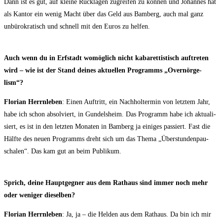
Dann ist es gut, auf klei­ne Rück­la­gen zugrei­fen zu kön­nen und Johan­nes hat
als Kan­tor ein wenig Macht über das Geld aus Bam­berg, auch mal ganz
unbü­ro­kra­tisch und schnell mit den Euros zu helfen.
Auch wenn du in Erf­stadt womög­lich nicht kaba­ret­tis­tisch auf­tre­ten
wird – wie ist der Stand dei­nes aktu­el­len Pro­gramms „Over­n­ör­ge­
lism“?
Flo­ri­an Herrn­le­ben
: Einen Auf­tritt, ein Nach­hol­ter­min von letz­tem Jahr,
habe ich schon absol­viert, in Gun­dels­heim. Das Pro­gramm habe ich aktua­li­
siert, es ist in den letz­ten Mona­ten in Bam­berg ja eini­ges pas­siert. Fast die
Hälf­te des neu­en Pro­gramms dreht sich um das The­ma „Über­stun­den­pau­
scha­len“. Das kam gut an beim Publikum.
Sprich, dei­ne Haupt­geg­ner aus dem Rat­haus sind immer noch mehr
oder weni­ger dieselben?
Flo­ri­an Herrn­le­ben
: Ja, ja – die Hel­den aus dem Rat­haus. Da bin ich mir