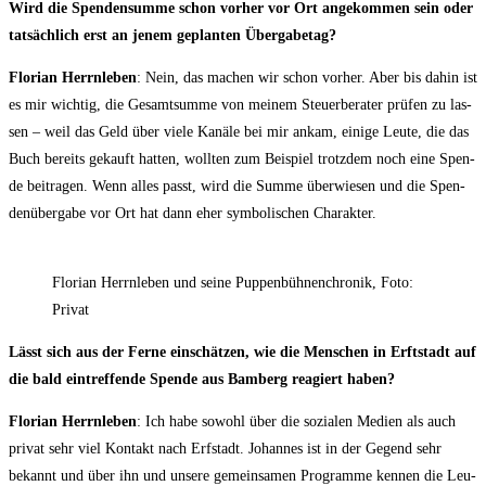
Wird die Spen­den­sum­me schon vor­her vor Ort ange­kom­men sein oder
tat­säch­lich erst an jenem geplan­ten Übergabetag?
Flo­ri­an Herrn­le­ben
: Nein, das machen wir schon vor­her. Aber bis dahin ist
es mir wich­tig, die Gesamt­sum­me von mei­nem Steu­er­be­ra­ter prü­fen zu las­
sen – weil das Geld über vie­le Kanä­le bei mir ankam, eini­ge Leu­te, die das
Buch bereits gekauft hat­ten, woll­ten zum Bei­spiel trotz­dem noch eine Spen­
de bei­tra­gen. Wenn alles passt, wird die Sum­me über­wie­sen und die Spen­
den­über­ga­be vor Ort hat dann eher sym­bo­li­schen Charakter.
Flo­ri­an Herrn­le­ben und sei­ne Pup­pen­büh­nen­chro­nik, Foto:
Privat
Lässt sich aus der Fer­ne ein­schät­zen, wie die Men­schen in Erft­stadt auf
die bald ein­tref­fen­de Spen­de aus Bam­berg reagiert haben?
Flo­ri­an Herrn­le­ben
: Ich habe sowohl über die sozia­len Medi­en als auch
pri­vat sehr viel Kon­takt nach Erf­stadt. Johan­nes ist in der Gegend sehr
bekannt und über ihn und unse­re gemein­sa­men Pro­gram­me ken­nen die Leu­