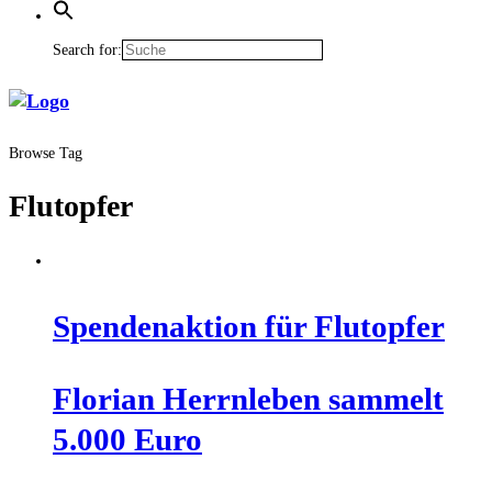
Search for:
Browse Tag
Flutopfer
Spen­den­ak­ti­on für Flutopfer
Flo­ri­an Herrn­le­ben sam­melt
5.000 Euro