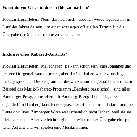
Warst du vor Ort, um dir ein Bild zu machen?
Flo­ri­an Herrn­le­ben
: Nein, das noch nicht, aber ich wer­de irgend­wann im
Lauf des Jah­res da sein, um einen sozu­sa­gen offi­zi­el­len Ter­min für die
Über­ga­be der Spen­den­sum­me zu veranstalten.
Inklu­si­ve eines Kabarett-Auftritts?
Flo­ri­an Herrn­le­ben
: Mal schau­en. Es kann schon sein, dass Johan­nes und
ich vor Ort gemein­sam auf­tre­ten, aber dar­über haben wir jetzt noch gar
nicht gespro­chen. Die Pro­gram­me, die wir zusam­men gemacht haben, zum
Bei­spiel das Musik-Kaba­rett-Pro­gramm „Bam­berg basst scho!“, sind alles
Bam­ber­ger Pro­gram­me, eben mit Bam­berg-Bezug. Das heißt, dass er
eigent­lich in Bam­berg künst­le­risch prä­sen­ter ist als ich in Erft­stadt, und die
Leu­te dort über Bam­ber­ger Wit­ze wahr­schein­lich nicht lachen, weil sie sie
nicht ver­ste­hen. Aber viel­leicht ergibt sich wäh­rend der Über­ga­be ein spon­
ta­ner Auf­tritt und wir spie­len eine Musiknummer.