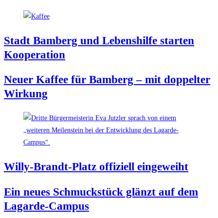
Stadt Bam­berg und Lebens­hil­fe star­ten
Kooperation
Neu­er Kaf­fee für Bam­berg – mit dop­pel­ter
Wirkung
Wil­ly-Brandt-Platz offi­zi­ell eingeweiht
Ein neu­es Schmuck­stück glänzt auf dem
Lagarde-Campus