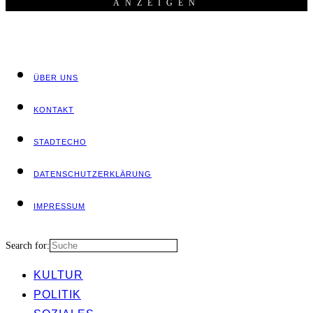
ANZEI­GEN
ÜBER UNS
KON­TAKT
STADT­ECHO
DATEN­SCHUTZ­ER­KLÄ­RUNG
IMPRES­SUM
Search for:
KUL­TUR
POLI­TIK