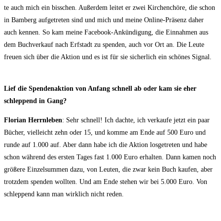
te auch mich ein biss­chen. Außer­dem lei­tet er zwei Kir­chen­chö­re, die schon
in Bam­berg auf­ge­tre­ten sind und mich und mei­ne Online-Prä­senz daher
auch ken­nen. So kam mei­ne Face­book-Ankün­di­gung, die Ein­nah­men aus
dem Buch­ver­kauf nach Erf­stadt zu spen­den, auch vor Ort an. Die Leu­te
freu­en sich über die Akti­on und es ist für sie sicher­lich ein schö­nes Signal.
Lief die Spen­den­ak­ti­on von Anfang schnell ab oder kam sie eher
schlep­pend in Gang?
Flo­ri­an Herrn­le­ben
: Sehr schnell! Ich dach­te, ich ver­kau­fe jetzt ein paar
Bücher, viel­leicht zehn oder 15, und kom­me am Ende auf 500 Euro und
run­de auf 1.000 auf. Aber dann habe ich die Akti­on los­ge­tre­ten und habe
schon wäh­rend des ers­ten Tages fast 1.000 Euro erhal­ten. Dann kamen noch
grö­ße­re Ein­zel­sum­men dazu, von Leu­ten, die zwar kein Buch kau­fen, aber
trotz­dem spen­den woll­ten. Und am Ende ste­hen wir bei 5.000 Euro. Von
schlep­pend kann man wirk­lich nicht reden.