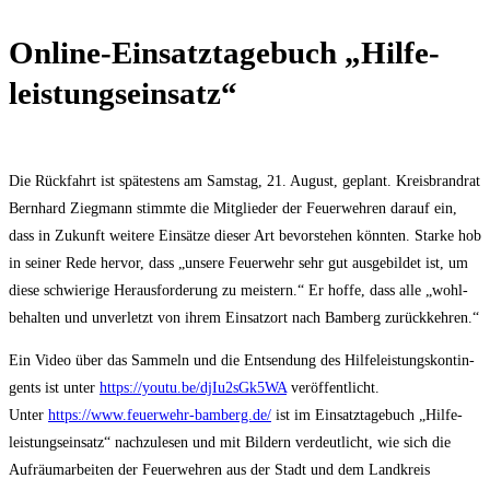
Online-Ein­satz­ta­ge­buch „Hil­fe­
leis­tungs­ein­satz“
Die Rück­fahrt ist spä­tes­tens am Sams­tag, 21. August, geplant. Kreis­brand­rat
Bern­hard Zieg­mann stimm­te die Mit­glie­der der Feu­er­weh­ren dar­auf ein,
dass in Zukunft wei­te­re Ein­sät­ze die­ser Art bevor­ste­hen könn­ten. Star­ke hob
in sei­ner Rede her­vor, dass „unse­re Feu­er­wehr sehr gut aus­ge­bil­det ist, um
die­se schwie­ri­ge Her­aus­for­de­rung zu meis­tern.“ Er hof­fe, dass alle „wohl­
be­hal­ten und unver­letzt von ihrem Ein­satz­ort nach Bam­berg zurückkehren.“
Ein Video über das Sam­meln und die Ent­sen­dung des Hil­fe­leis­tungs­kon­tin­
gents ist unter
https://youtu.be/djIu2sGk5WA
ver­öf­fent­licht.
Unter
https://www.feuerwehr-bamberg.de/
ist im Ein­satz­ta­ge­buch „Hil­fe­
leis­tungs­ein­satz“ nach­zu­le­sen und mit Bil­dern ver­deut­licht, wie sich die
Auf­räum­ar­bei­ten der Feu­er­weh­ren aus der Stadt und dem Land­kreis