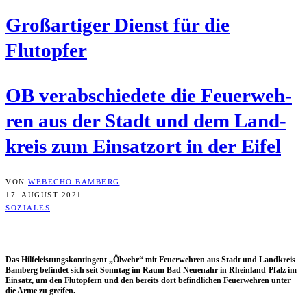
Groß­ar­ti­ger Dienst für die
Flutopfer
OB ver­ab­schie­de­te die Feu­er­weh­
ren aus der Stadt und dem Land­
kreis zum Ein­satz­ort in der Eifel
VON
WEBECHO BAMBERG
17. AUGUST 2021
SOZIALES
Das Hil­fe­leis­tungs­kon­tin­gent „Ölwehr“ mit Feu­er­weh­ren aus Stadt und Land­kreis
Bam­berg befin­det sich seit Sonn­tag im Raum Bad Neu­en­ahr in Rhein­land-Pfalz im
Ein­satz, um den Flut­op­fern und den bereits dort befind­li­chen Feu­er­weh­ren unter
die Arme zu greifen.