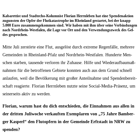
Kaba­ret­tist und Stadt­echo-Kolum­nist Flo­ri­an Herrn­le­ben hat eine Spen­den­ak­ti­on
zuguns­ten der Opfer der Flut­ka­ta­stro­phe im Rhein­land gestar­tet, bei der knapp
5.000 Euro zusam­men­ge­kom­men sind. Wir haben mit ihm über sei­ne Ver­bin­dun­gen
nach Nord­rhein-West­fa­len, die Lage vor Ort und den Ver­wen­dungs­zweck des Gel­
des gesprochen.
Mit­te Juli zer­stör­te eine Flut, aus­ge­löst durch extre­me Regen­fäl­le, meh­re­re
Gemein­den in Rhein­land-Pfalz und Nord­rhein-West­fa­len. Hun­der­te Men­
schen star­ben, tau­sen­de ver­lo­ren ihr Zuhau­se. Hil­fe und Wie­der­auf­bau­maß­
nah­men für die betrof­fe­nen Gebie­te konn­ten auch aus dem Grund schnell
anlau­fen, weil die Bevöl­ke­rung mit gro­ßer Anteil­nah­me und Spen­den­be­reit­
schaft reagier­te. Flo­ri­an Herrn­le­ben nutz­te sei­ne Social-Media-Prä­senz, um
sei­ner­seits aktiv zu werden.
Flo­ri­an, war­um hast du dich ent­schie­den, die Ein­nah­men aus allen in
der drit­ten Juli­wo­che ver­kauf­ten Exem­pla­ren von „75 Jah­re Bam­ber­
ger Kas­perl“ den Flut­op­fern in der Gemein­de Erft­stadt in NRW zu
spenden?