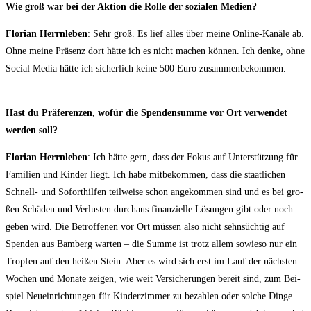
Wie groß war bei der Akti­on die Rol­le der sozia­len Medien?
Flo­ri­an Herrn­le­ben
: Sehr groß. Es lief alles über mei­ne Online-Kanä­le ab.
Ohne mei­ne Prä­senz dort hät­te ich es nicht machen kön­nen. Ich den­ke, ohne
Social Media hät­te ich sicher­lich kei­ne 500 Euro zusammenbekommen.
Hast du Prä­fe­ren­zen, wofür die Spen­den­sum­me vor Ort ver­wen­det
wer­den soll?
Flo­ri­an Herrn­le­ben
: Ich hät­te gern, dass der Fokus auf Unter­stüt­zung für
Fami­li­en und Kin­der liegt. Ich habe mit­be­kom­men, dass die staat­li­chen
Schnell- und Sofort­hil­fen teil­wei­se schon ange­kom­men sind und es bei gro­
ßen Schä­den und Ver­lus­ten durch­aus finan­zi­el­le Lösun­gen gibt oder noch
geben wird. Die Betrof­fe­nen vor Ort müs­sen also nicht sehn­süch­tig auf
Spen­den aus Bam­berg war­ten – die Sum­me ist trotz allem sowie­so nur ein
Trop­fen auf den hei­ßen Stein. Aber es wird sich erst im Lauf der nächs­ten
Wochen und Mona­te zei­gen, wie weit Ver­si­che­run­gen bereit sind, zum Bei­
spiel Neu­ein­rich­tun­gen für Kin­der­zim­mer zu bezah­len oder sol­che Din­ge.