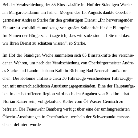
Bei der Ver­ab­schie­dung der 85 Ein­satz­kräf­te im Hof der Stän­di­gen Wache
am Mar­ga­re­ten­damm am frü­hen Mor­gen des 15. Augusts dank­te Ober­bür­
ger­meis­ter Andre­as Star­ke für den groß­ar­ti­gen Dienst: „Ihr her­vor­ra­gen­der
Ein­satz ist vor­bild­lich und zeugt von gro­ßer Soli­da­ri­tät für die Flut­op­fer.
Im Namen der Bür­ger­schaft sage ich, dass wir stolz sind auf Sie und dass
wir Ihren Dienst zu schät­zen wis­sen“, so Starke.
Im Hof der Stän­di­gen Wache sam­mel­ten sich 85 Ein­satz­kräf­te der ver­schie­
de­nen Weh­ren, um nach der Ver­ab­schie­dung von Ober­bür­ger­meis­ter Andre­
as Star­ke und Land­rat Johann Kalb in Rich­tung Bad Neu­en­ahr auf­zu­bre­
chen. Die Kolon­ne umfass­te cir­ca 30 Fahr­zeu­ge ver­schie­de­ner Fahr­zeug­ty­
pen mit unter­schied­lichs­ten Aus­rüs­tungs­ge­gen­stän­den. Eine der Haupt­auf­ga­
ben in der betrof­fe­nen Regi­on wird nach den Anga­ben von Stadt­brand­rat
Flo­ri­an Kai­ser sein, voll­ge­lau­fe­ne Kel­ler vom Öl-Was­ser-Gemisch zu
befrei­en. Die Feu­er­wehr Bam­berg ver­fügt über eine der umfang­reichs­ten
Ölwehr-Aus­rüs­tun­gen in Ober­fran­ken, wes­halb der Schwer­punkt ent­spre­
chend defi­niert wurde.