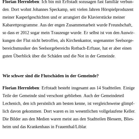
Flo­ri­an Herrn­le­ben
: Ich bin mit Erft­stadt sozu­sa­gen fast fami­li­är ver­bun­
den. Dort wohnt Johan­nes Speck­amp, seit vie­len Jah­ren Hör­spiel­pro­du­zent
mei­ner Kas­perl­ge­schich­ten und er arran­giert die Kla­vier­stü­cke mei­ner
Kaba­rett­pro­gram­me. Aus der engen Zusam­men­ar­beit wur­de Freund­schaft,
so dass er 2012 sogar mein Trau­zeu­ge wur­de. Er selbst ist von den Aus­wir­
kun­gen der Flut nicht betrof­fen, als Kir­chen­kan­tor, soge­nann­ter Seel­sor­ge­
be­reichs­mu­si­ker des Seel­sor­ge­be­reichs Rot­bach-Erftaue, hat er aber einen
guten Über­blick über die Schä­den und die Not in der Gemeinde.
Wie schwer sind die Flut­schä­den in der Gemeinde?
Flo­ri­an Herrn­le­ben
: Erft­stadt besteht ins­ge­samt aus 14 Stadt­tei­len. Eini­ge
Tei­le der Gemein­de sind ver­schont geblie­ben. Auch der Gemein­de­teil
Leche­nich, den ich per­sön­lich am bes­ten ken­ne, ist ver­gleichs­wei­se glimpf­
lich davon gekom­men. Dort waren es im wesent­li­chen voll­ge­lau­fe­ne Kel­ler.
Die Bil­der aus den Medi­en waren meist aus den Stadt­tei­len Bles­sem, Blies­
heim und das Kran­ken­haus in Frauenthal/​Liblar.