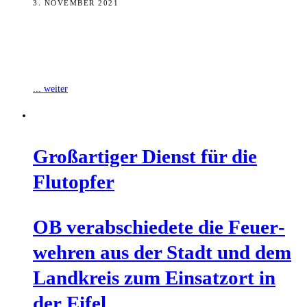
3. NOVEMBER 2021
Kabarettist und Stadtecho-Kolumnist Florian Herrnleben hat eine
Spendenaktion zugunsten der Opfer der Flutkatastrophe im
Rheinland gestartet, bei der knapp 5.000 Euro zusammengekommen
... weiter
Groß­ar­ti­ger Dienst für die
Flutopfer
OB ver­ab­schie­de­te die Feu­er­
weh­ren aus der Stadt und dem
Land­kreis zum Ein­satz­ort in
der Eifel