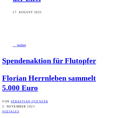
17. AUGUST 2021
Das Hilfeleistungskontingent „Ölwehr“ mit Feuerwehren aus Stadt
und Landkreis Bamberg befindet sich seit Sonntag im Raum Bad
Neuenahr in Rheinland-Pfalz im Einsatz,
... weiter
Spen­den­ak­ti­on für Flutopfer
Flo­ri­an Herrn­le­ben sam­melt
5.000 Euro
VON
SEBASTIAN QUENZER
3. NOVEMBER 2021
SOZIALES