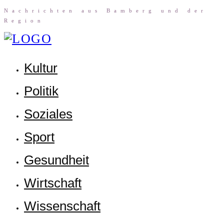
Nach­rich­ten aus Bam­berg und der
Region
Kul­tur
Poli­tik
Sozia­les
Sport
Gesund­heit
Wirt­schaft
Wis­sen­schaft