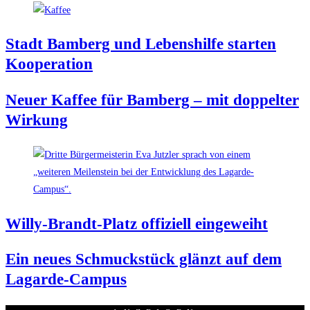
Stadt Bam­berg und Lebens­hil­fe star­ten
Kooperation
Neu­er Kaf­fee für Bam­berg – mit dop­pel­ter
Wirkung
Wil­ly-Brandt-Platz offi­zi­ell eingeweiht
Ein neu­es Schmuck­stück glänzt auf dem
Lagarde-Campus