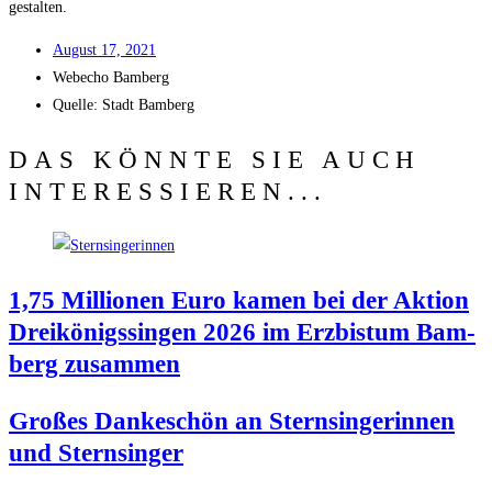
gestalten.
August 17, 2021
Web­echo Bamberg
Quel­le: Stadt Bamberg
DAS KÖNNTE SIE AUCH
INTERESSIEREN...
1,75 Mil­lio­nen Euro kamen bei der Akti­on
Drei­kö­nigs­sin­gen 2026 im Erz­bis­tum Bam­
berg zusammen
Gro­ßes Dan­ke­schön an Stern­sin­ge­rin­nen
und Sternsinger