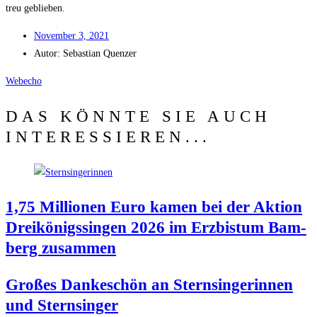
treu geblieben.
Novem­ber 3, 2021
Autor:
Sebas­ti­an Quenzer
Web­echo
DAS KÖNNTE SIE AUCH
INTERESSIEREN...
1,75 Mil­lio­nen Euro kamen bei der Akti­on
Drei­kö­nigs­sin­gen 2026 im Erz­bis­tum Bam­
berg zusammen
Gro­ßes Dan­ke­schön an Stern­sin­ge­rin­nen
und Sternsinger