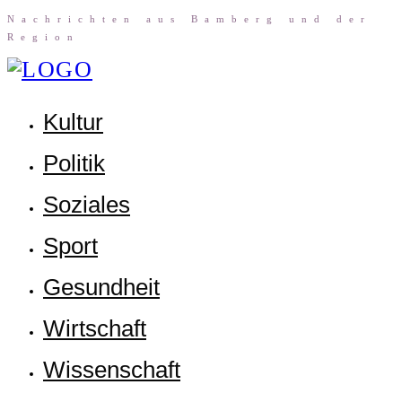
Nach­rich­ten aus Bam­berg und der
Region
Kul­tur
Poli­tik
Sozia­les
Sport
Gesund­heit
Wirt­schaft
Wis­sen­schaft