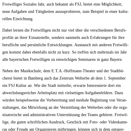
Frei­wil­li­ges Sozia­les Jahr, auch bekannt als FSJ, bie­tet eine Mög­lich­keit,
neue Auf­ga­ben und Tätig­kei­ten aus­zu­pro­bie­ren, zum Bei­spiel in einer kul­tu­
rel­len Einrichtung.
Dabei ler­nen die Frei­wil­li­gen nicht nur viel über die ver­schie­de­nen Berufs­
pro­fi­le an ihrer Ein­satz­stel­le, son­dern sam­meln auch Erfah­run­gen für ihre
beruf­li­che und per­sön­li­che Ent­wick­lun­gen. Aus­tausch mit ande­ren Frei­wil­li­
gen kommt dabei eben­falls nicht zu kurz. So tref­fen sich mehr­mals im Jahr
alle baye­ri­schen Frei­wil­li­gen zu ein­wö­chi­gen Semi­na­ren in ganz Bayern.
Neben der Musik­schu­le, dem E.T.A.-Hoffmann-Theater und der Stadt­bü­
che­rei bie­tet in Bam­berg auch das Zen­trum Welt­erbe ab dem 1. Sep­tem­ber
ein FSJ Kul­tur an. Wie die Stadt mit­teil­te, erwar­te Inter­es­sier­te dort ein
abwechs­lungs­rei­cher Arbeits­platz mit viel­sei­ti­gen Auf­ga­ben­fel­dern. Dazu
wür­den bei­spiels­wei­se die Vor­be­rei­tung und media­le Beglei­tung von Ver­an­
stal­tun­gen, das Mit­wir­kung an der Ver­mitt­lung des Welt­erbes oder die orga­
ni­sa­to­ri­sche und admi­nis­tra­ti­ven Unter­stüt­zung des Teams gehö­ren. Frei­wil­
li­ge, die guten schrift­li­chen Aus­druck, Geschick mit Foto- oder Video­ka­me­
ras oder Freu­de am Orga­ni­sie­ren mit­brin­gen, kön­nen sich in dem ent­spre­