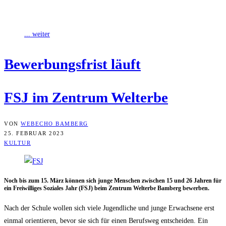
Noch bis zum 15. März können sich junge Menschen zwischen 15
und 26 Jahren für ein Freiwilliges Soziales Jahr (FSJ) beim Zentrum
... weiter
Bewer­bungs­frist läuft
FSJ im Zen­trum Welterbe
VON
WEBECHO BAMBERG
25. FEBRUAR 2023
KULTUR
Noch bis zum 15. März kön­nen sich jun­ge Men­schen zwi­schen 15 und 26 Jah­ren für
ein Frei­wil­li­ges Sozia­les Jahr (FSJ) beim Zen­trum Welt­erbe Bam­berg bewerben.
Nach der Schu­le wol­len sich vie­le Jugend­li­che und jun­ge Erwach­se­ne erst
ein­mal ori­en­tie­ren, bevor sie sich für einen Berufs­weg ent­schei­den. Ein