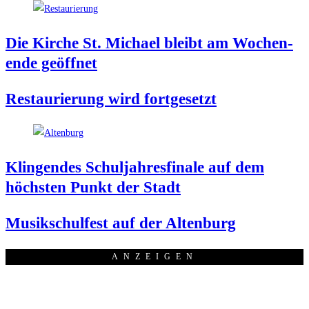
Die Kir­che St. Micha­el bleibt am Wochen­
en­de geöffnet
Restau­rie­rung wird fortgesetzt
Klin­gen­des Schul­jah­res­fi­na­le auf dem
höchs­ten Punkt der Stadt
Musik­schul­fest auf der Altenburg
ANZEI­GEN