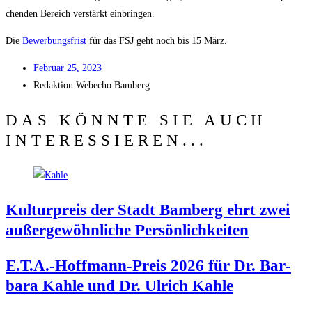
chen­den Bereich ver­stärkt einbringen.
Die
Bewer­bungs­frist
für das FSJ geht noch bis 15 März.
Febru­ar 25, 2023
Redak­ti­on
Web­echo Bamberg
DAS KÖNNTE SIE AUCH
INTERESSIEREN...
Kul­tur­preis der Stadt Bam­berg ehrt zwei
außer­ge­wöhn­li­che Persönlichkeiten
E.T.A.-Hoffmann-Preis 2026 für Dr. Bar­
ba­ra Kah­le und Dr. Ulrich Kahle