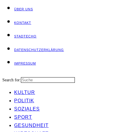
ÜBER UNS
KON­TAKT
STADT­ECHO
DATEN­SCHUTZ­ER­KLÄ­RUNG
IMPRES­SUM
Search for:
KUL­TUR
POLI­TIK
SOZIA­LES
SPORT
GESUND­HEIT