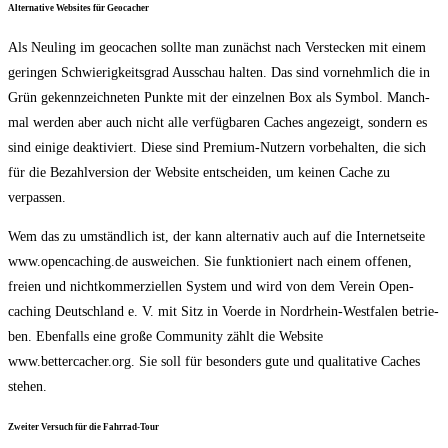
Alter­na­ti­ve Web­sites für Geocacher
Als Neu­ling im geo­cachen soll­te man zunächst nach Ver­ste­cken mit einem
gerin­gen Schwie­rig­keits­grad Aus­schau hal­ten. Das sind vor­nehm­lich die in
Grün gekenn­zeich­ne­ten Punk­te mit der ein­zel­nen Box als Sym­bol. Manch­
mal wer­den aber auch nicht alle ver­füg­ba­ren Caches ange­zeigt, son­dern es
sind eini­ge deak­ti­viert. Die­se sind Pre­mi­um-Nut­zern vor­be­hal­ten, die sich
für die Bezahl­ver­si­on der Web­site ent­schei­den, um kei­nen Cache zu
verpassen.
Wem das zu umständ­lich ist, der kann alter­na­tiv auch auf die Inter­net­sei­te
www.opencaching.de aus­wei­chen. Sie funk­tio­niert nach einem offe­nen,
frei­en und nicht­kom­mer­zi­el­len Sys­tem und wird von dem Ver­ein Open­
caching Deutsch­land e. V. mit Sitz in Voer­de in Nord­rhein-West­fa­len betrie­
ben. Eben­falls eine gro­ße Com­mu­ni­ty zählt die Web­site
www.bettercacher.org. Sie soll für beson­ders gute und qua­li­ta­ti­ve Caches
stehen.
Zwei­ter Ver­such für die Fahrrad-Tour