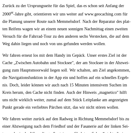
Zurück zu der Ursprungs­sei­te für das Spiel, das es schon seit Anfang der
er
2000
-Jah­re gibt, ori­en­tie­ren wir uns wei­ter auf www.geocaching.com für
die Pla­nung unse­rer Rou­te nach Mem­mels­dorf. Nach der Repa­ra­tur des plat­
ten Rei­fens wagen wir an einem neu­en son­ni­gen Nach­mit­tag einen zwei­ten
Ver­such für die Fahr­rad-Tour zu den ande­ren sechs Ver­ste­cken, die auf dem
Weg dahin lie­gen und noch von uns gefun­den wer­den wollen.
Wir fah­ren erneut los mit dem Han­dy im Gepäck. Unser ers­tes Ziel ist der
Cache „Zwi­schen Auto­bahn und Stock­see“, der am Stock­see in der Abzwei­
gung zum Hauptsmoor­wald lie­gen soll. Wir schal­ten, am Ziel ange­kom­men,
die Navi­ga­ti­ons­funk­ti­on in der App ein und hof­fen auf ein schnel­les Ergeb­
nis. Doch, lei­der kön­nen wir auch nach 15 Minu­ten inten­si­vem Suchen im
Kreis her­um, den Cache nicht fin­den. Auch der Hin­weis „magne­ti­co“ hilft
uns nicht wirk­lich wei­ter, zumal auf dem Stück Leit­plan­ke am ange­zeig­ten
Punkt gera­de ein ver­lieb­tes Pär­chen sitzt, das wir nicht stö­ren wollen.
Wir fah­ren wei­ter zurück auf den Rad­weg in Rich­tung Mem­mels­dorf bis zu
einer Abzwei­gung nach dem Fried­hof und der Fasa­ne­rie auf der lin­ken Sei­