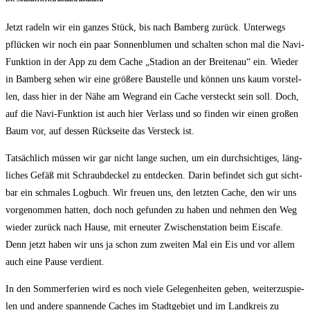
Jetzt radeln wir ein gan­zes Stück, bis nach Bam­berg zurück. Unter­wegs
pflü­cken wir noch ein paar Son­nen­blu­men und schal­ten schon mal die Navi-
Funk­ti­on in der App zu dem Cache „Sta­di­on an der Brei­ten­au“ ein. Wie­der
in Bam­berg sehen wir eine grö­ße­re Bau­stel­le und kön­nen uns kaum vor­stel­
len, dass hier in der Nähe am Weg­rand ein Cache ver­steckt sein soll. Doch,
auf die Navi-Funk­ti­on ist auch hier Ver­lass und so fin­den wir einen gro­ßen
Baum vor, auf des­sen Rück­sei­te das Ver­steck ist.
Tat­säch­lich müs­sen wir gar nicht lan­ge suchen, um ein durch­sich­ti­ges, läng­
li­ches Gefäß mit Schraub­de­ckel zu ent­de­cken. Dar­in befin­det sich gut sicht­
bar ein schma­les Log­buch. Wir freu­en uns, den letz­ten Cache, den wir uns
vor­ge­nom­men hat­ten, doch noch gefun­den zu haben und neh­men den Weg
wie­der zurück nach Hau­se, mit erneu­ter Zwi­schen­sta­ti­on beim Eis­ca­fe.
Denn jetzt haben wir uns ja schon zum zwei­ten Mal ein Eis und vor allem
auch eine Pau­se verdient.
In den Som­mer­fe­ri­en wird es noch vie­le Gele­gen­hei­ten geben, wei­ter­zu­spie­
len und ande­re span­nen­de Caches im Stadt­ge­biet und im Land­kreis zu