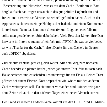
„Beschrei­bung und Hin­wei­se“, was es mit dem Cache „Bould­ern in Bam­
berg“ auf sich hat, tra­gen uns auch in das gut gefüll­te Log­buch ein und
freu­en uns, dass wir das Ver­steck so schnell gefun­den haben. Auch in der
App haben sich bereits eini­ge Hob­by­cacher bedankt und einen Kom­men­tar
hin­ter­las­sen. Denn das kann man alter­na­tiv zum Log­buch eben­falls tun,
soll­te man gera­de kei­nen Stift dabei­ha­ben. Vie­le Besu­cher kür­zen ihre Dan­
kes­wor­te im Inter­net zudem oft ein­fach mit „TFTC“ ab, was so viel bedeu­
tet wie „Thanks for the Cache“, also „Dan­ke für den Cache“, in Deutsch
auch „DFDC“ abgekürzt.
Zurück aufs Fahr­rad geht es gleich wei­ter. Auf dem Weg zum nächs­ten
Cache been­det ein plat­ter Rei­fen jedoch jäh unse­re Tour. Wir müs­sen nach
Hau­se schie­ben und ent­schei­den uns unter­wegs für ein Eis als klei­nes Trost­
pflas­ter bei einem Eis­ca­fe. Dort bespre­chen wir, wie es mit den ande­ren
Caches wei­ter­ge­hen soll. Da sie immer vor­han­den sind, kön­nen wir ganz
ohne Zeit­druck auch in den nächs­ten Tagen einen neu­en Ver­such starten.
Der Trend zu die­sem Out­door-Game kommt aus den USA. Rund 15 Mil­lio­