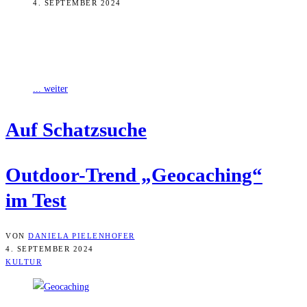
4. SEPTEMBER 2024
Wer für die letzten Tage der Sommerferien Lust auf Schatzsuche
oder Schnitzeljagd via GPS als Freizeitbeschäftigung hat, kann
direkt hier in Bamberg
... weiter
Auf Schatz­su­che
Out­door-Trend „Geo­caching“
im Test
VON
DANIELA PIELENHOFER
4. SEPTEMBER 2024
KULTUR