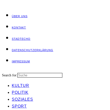
ÜBER UNS
KON­TAKT
STADT­ECHO
DATEN­SCHUTZ­ER­KLÄ­RUNG
IMPRES­SUM
Search for:
KUL­TUR
POLI­TIK
SOZIA­LES
SPORT