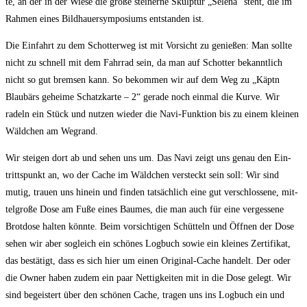
te, an der in der Wie­se die gro­ße stei­ner­ne Skulp­tur „Sele­na“ steht, die im
Rah­men eines Bild­hau­er­sym­po­si­ums ent­stan­den ist.
Die Ein­fahrt zu dem Schot­ter­weg ist mit Vor­sicht zu genie­ßen: Man soll­te
nicht zu schnell mit dem Fahr­rad sein, da man auf Schot­ter bekannt­lich
nicht so gut brem­sen kann. So bekom­men wir auf dem Weg zu „Käptn
Blau­bärs gehei­me Schatz­kar­te – 2“ gera­de noch ein­mal die Kur­ve. Wir
radeln ein Stück und nut­zen wie­der die Navi-Funk­ti­on bis zu einem klei­nen
Wäld­chen am Wegrand.
Wir stei­gen dort ab und sehen uns um. Das Navi zeigt uns genau den Ein­
tritts­punkt an, wo der Cache im Wäld­chen ver­steckt sein soll: Wir sind
mutig, trau­en uns hin­ein und fin­den tat­säch­lich eine gut ver­schlos­se­ne, mit­
tel­gro­ße Dose am Fuße eines Bau­mes, die man auch für eine ver­ges­se­ne
Brot­do­se hal­ten könn­te. Beim vor­sich­ti­gen Schüt­teln und Öff­nen der Dose
sehen wir aber sogleich ein schö­nes Log­buch sowie ein klei­nes Zer­ti­fi­kat,
das bestä­tigt, dass es sich hier um einen Ori­gi­nal-Cache han­delt. Der oder
die Owner haben zudem ein paar Net­tig­kei­ten mit in die Dose gelegt. Wir
sind begeis­tert über den schö­nen Cache, tra­gen uns ins Log­buch ein und