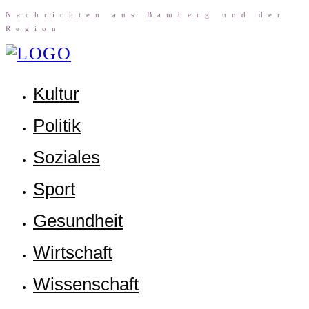
Nach­rich­ten aus Bam­berg und der
Region
Kul­tur
Poli­tik
Sozia­les
Sport
Gesund­heit
Wirt­schaft
Wis­sen­schaft