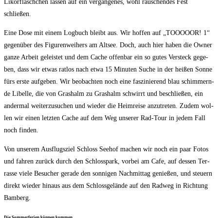
Likörf­läsch­chen las­sen auf ein ver­gan­ge­nes, wohl rau­schen­des Fest
schließen.
Eine Dose mit einem Log­buch bleibt aus. Wir hof­fen auf „TOOOOOR! 1“
gegen­über des Figu­ren­wei­hers am Alt­see. Doch, auch hier haben die Owner
gan­ze Arbeit geleis­tet und dem Cache offen­bar ein so gutes Ver­steck gege­
ben, dass wir etwas rat­los nach etwa 15 Minu­ten Suche in der hei­ßen Son­ne
fürs ers­te auf­ge­ben. Wir beob­ach­ten noch eine fas­zi­nie­rend blau schim­mern­
de Libel­le, die von Gras­halm zu Gras­halm schwirrt und beschlie­ßen, ein
ander­mal wei­ter­zu­su­chen und wie­der die Heim­rei­se anzu­tre­ten. Zudem wol­
len wir einen letz­ten Cache auf dem Weg unse­rer Rad-Tour in jedem Fall
noch finden.
Von unse­rem Aus­flugs­ziel Schloss See­hof machen wir noch ein paar Fotos
und fah­ren zurück durch den Schloss­park, vor­bei am Cafe, auf des­sen Ter­
ras­se vie­le Besu­cher gera­de den son­ni­gen Nach­mit­tag genie­ßen, und steu­ern
direkt wie­der hin­aus aus dem Schloss­ge­län­de auf den Rad­weg in Rich­tung
Bamberg.
Die Som­mer­fe­ri­en kön­nen kommen