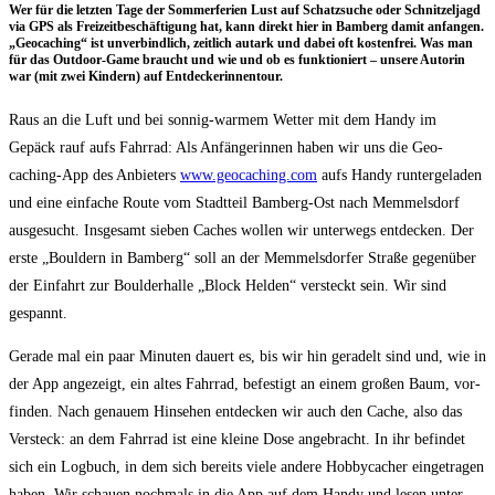
Wer für die letz­ten Tage der Som­mer­fe­ri­en Lust auf Schatz­su­che oder Schnit­zel­jagd
via GPS als Frei­zeit­be­schäf­ti­gung hat, kann direkt hier in Bam­berg damit anfan­gen.
„Geo­caching“ ist unver­bind­lich, zeit­lich aut­ark und dabei oft kos­ten­frei. Was man
für das Out­door-Game braucht und wie und ob es funk­tio­niert – unse­re Autorin
war (mit zwei Kin­dern) auf Entdeckerinnentour.
Raus an die Luft und bei son­nig-war­mem Wet­ter mit dem Han­dy im
Gepäck rauf aufs Fahr­rad: Als Anfän­ge­rin­nen haben wir uns die Geo­
caching-App des Anbie­ters
www.geocaching.com
aufs Han­dy run­ter­ge­la­den
und eine ein­fa­che Rou­te vom Stadt­teil Bam­berg-Ost nach Mem­mels­dorf
aus­ge­sucht. Ins­ge­samt sie­ben Caches wol­len wir unter­wegs ent­de­cken. Der
ers­te „Bould­ern in Bam­berg“ soll an der Mem­mels­dor­fer Stra­ße gegen­über
der Ein­fahrt zur Bould­er­hal­le „Block Hel­den“ ver­steckt sein. Wir sind
gespannt.
Gera­de mal ein paar Minu­ten dau­ert es, bis wir hin gera­delt sind und, wie in
der App ange­zeigt, ein altes Fahr­rad, befes­tigt an einem gro­ßen Baum, vor­
fin­den. Nach genau­em Hin­se­hen ent­de­cken wir auch den Cache, also das
Ver­steck: an dem Fahr­rad ist eine klei­ne Dose ange­bracht. In ihr befin­det
sich ein Log­buch, in dem sich bereits vie­le ande­re Hob­by­cacher ein­ge­tra­gen
haben. Wir schau­en noch­mals in die App auf dem Han­dy und lesen unter