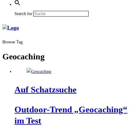
Search for:
Browse Tag
Geocaching
Auf Schatz­su­che
Out­door-Trend „Geo­caching“
im Test