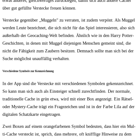
etwas ande­res, gleich­wer­ti­ges zurück­le­gen, damit sich auch ande­re Cacher
über gut gefüll­te Ver­ste­cke freu­en können.
Ver­ste­cke gegen­über „Mug­geln“ zu ver­ra­ten, ist zudem ver­pönt. Als Mug­gel
wer­den Leu­te bezeich­net, die sich nicht für das Spiel inter­es­sie­ren, also sich
außer­halb der Geo­caching-Welt befin­den. Ähn­lich wie in den Har­ry Pot­ter-
Geschich­ten, in denen mit Mug­gel die­je­ni­gen Men­schen gemeint sind, die
nicht die Fähig­keit zum Zau­bern besit­zen. Dem­nach soll­te man sich bei der
Suche mög­lichst unauf­fäl­lig verhalten.
Ver­schie­de­ne Sym­bo­le zur Kennzeichnung
In der App sind die Ver­ste­cke mit ver­schie­de­nen Sym­bo­len gekenn­zeich­net.
So kann man sich auch als Ein­stei­ger schnell zurecht­fin­den. Der nor­ma­le,
tra­di­tio­nel­le Cache in grün etwa, wird mit einer Box ange­zeigt. Ein Rät­sel-
oder Mys­tery-Cache trägt ein Fra­ge­zei­chen und ist in der Far­be Lila auf der
digi­ta­len Schatz­kar­te eingetragen.
Zwei Boxen auf einem oran­ge­far­be­nen Sym­bol bedeu­ten, dass hier ein Mul­
ti-Cache ver­steckt ist, sprich, dass meh­re­re, oft kniff­li­ge Hin­wei­se zu dem