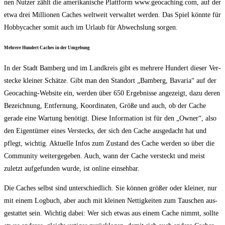
nen Nut­zer zählt die ame­ri­ka­ni­sche Platt­form www.geocaching.com, auf der
etwa drei Mil­lio­nen Caches welt­weit ver­wal­tet wer­den. Das Spiel könn­te für
Hob­by­cacher somit auch im Urlaub für Abwechs­lung sorgen.
Meh­re­re Hun­dert Caches in der Umgebung
In der Stadt Bam­berg und im Land­kreis gibt es meh­re­re Hun­dert die­ser Ver­
ste­cke klei­ner Schät­ze. Gibt man den Stand­ort „Bam­berg, Bava­ria“ auf der
Geo­caching-Web­site ein, wer­den über 650 Ergeb­nis­se ange­zeigt, dazu deren
Bezeich­nung, Ent­fer­nung, Koor­di­na­ten, Grö­ße und auch, ob der Cache
gera­de eine War­tung benö­tigt. Die­se Infor­ma­ti­on ist für den „Owner“, also
den Eigen­tü­mer eines Ver­stecks, der sich den Cache aus­ge­dacht hat und
pflegt, wich­tig. Aktu­el­le Infos zum Zustand des Cache wer­den so über die
Com­mu­ni­ty wei­ter­ge­ge­ben. Auch, wann der Cache ver­steckt und meist
zuletzt auf­ge­fun­den wur­de, ist online einsehbar.
Die Caches selbst sind unter­schied­lich. Sie kön­nen grö­ßer oder klei­ner, nur
mit einem Log­buch, aber auch mit klei­nen Net­tig­kei­ten zum Tau­schen aus­
ge­stat­tet sein. Wich­tig dabei: Wer sich etwas aus einem Cache nimmt, soll­te