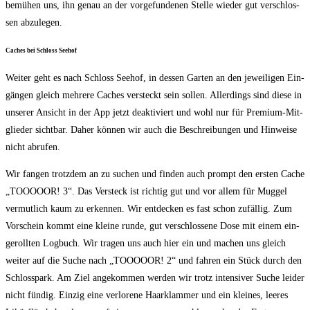
bemü­hen uns, ihn genau an der vor­ge­fun­de­nen Stel­le wie­der gut ver­schlos­
sen abzulegen.
Caches bei Schloss Seehof
Wei­ter geht es nach Schloss See­hof, in des­sen Gar­ten an den jewei­li­gen Ein­
gän­gen gleich meh­re­re Caches ver­steckt sein sol­len. Aller­dings sind die­se in
unse­rer Ansicht in der App jetzt deak­ti­viert und wohl nur für Pre­mi­um-Mit­
glie­der sicht­bar. Daher kön­nen wir auch die Beschrei­bun­gen und Hin­wei­se
nicht abrufen.
Wir fan­gen trotz­dem an zu suchen und fin­den auch prompt den ers­ten Cache
„TOOOOOR! 3“. Das Ver­steck ist rich­tig gut und vor allem für Mug­gel
ver­mut­lich kaum zu erken­nen. Wir ent­de­cken es fast schon zufäl­lig. Zum
Vor­schein kommt eine klei­ne run­de, gut ver­schlos­se­ne Dose mit einem ein­
ge­roll­ten Log­buch. Wir tra­gen uns auch hier ein und machen uns gleich
wei­ter auf die Suche nach „TOOOOOR! 2“ und fah­ren ein Stück durch den
Schloss­park. Am Ziel ange­kom­men wer­den wir trotz inten­si­ver Suche lei­der
nicht fün­dig. Ein­zig eine ver­lo­re­ne Haar­klam­mer und ein klei­nes, lee­res