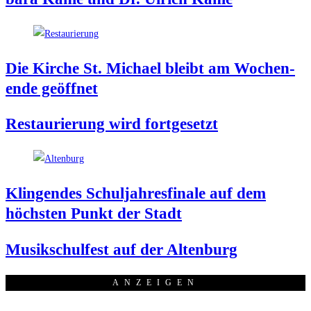
Die Kir­che St. Micha­el bleibt am Wochen­
en­de geöffnet
Restau­rie­rung wird fortgesetzt
Klin­gen­des Schul­jah­res­fi­na­le auf dem
höchs­ten Punkt der Stadt
Musik­schul­fest auf der Altenburg
ANZEI­GEN