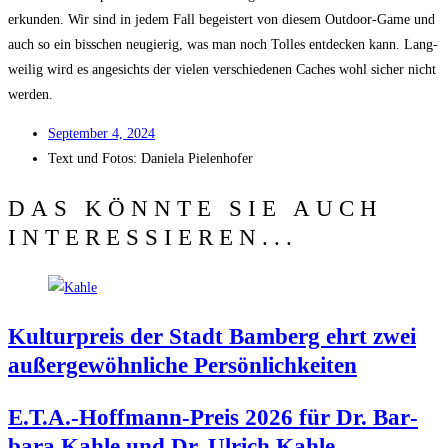
erkun­den. Wir sind in jedem Fall begeis­tert von die­sem Out­door-Game und
auch so ein biss­chen neu­gie­rig, was man noch Tol­les ent­de­cken kann. Lang­
wei­lig wird es ange­sichts der vie­len ver­schie­de­nen Caches wohl sicher nicht
werden.
Sep­tem­ber 4, 2024
Text und Fotos:
Danie­la Pielenhofer
DAS KÖNNTE SIE AUCH
INTERESSIEREN...
Kul­tur­preis der Stadt Bam­berg ehrt zwei
außer­ge­wöhn­li­che Persönlichkeiten
E.T.A.-Hoffmann-Preis 2026 für Dr. Bar­
ba­ra Kah­le und Dr. Ulrich Kahle