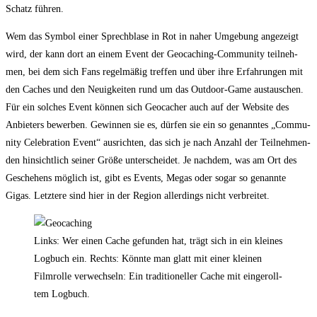
Schatz führen.
Wem das Sym­bol einer Sprech­bla­se in Rot in naher Umge­bung ange­zeigt
wird, der kann dort an einem Event der Geo­caching-Com­mu­ni­ty teil­neh­
men, bei dem sich Fans regel­mä­ßig tref­fen und über ihre Erfah­run­gen mit
den Caches und den Neu­ig­kei­ten rund um das Out­door-Game aus­tau­schen.
Für ein sol­ches Event kön­nen sich Geo­cacher auch auf der Web­site des
Anbie­ters bewer­ben. Gewin­nen sie es, dür­fen sie ein so genann­tes „Com­mu­
ni­ty Cele­bra­ti­on Event“ aus­rich­ten, das sich je nach Anzahl der Teil­neh­men­
den hin­sicht­lich sei­ner Grö­ße unter­schei­det. Je nach­dem, was am Ort des
Gesche­hens mög­lich ist, gibt es Events, Megas oder sogar so genann­te
Gigas. Letz­te­re sind hier in der Regi­on aller­dings nicht verbreitet.
Links: Wer einen Cache gefun­den hat, trägt sich in ein klei­nes
Log­buch ein. Rechts: Könn­te man glatt mit einer klei­nen
Film­rol­le ver­wech­seln: Ein tra­di­tio­nel­ler Cache mit ein­ge­roll­
tem Logbuch.