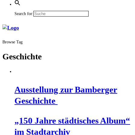
Search for:
Browse Tag
Geschichte
Aus­stel­lung zur Bam­ber­ger
Geschichte
„150 Jah­re städ­ti­sches Album“
im Stadtarchiv