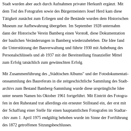
Stadt wur­den aber auch durch Auf­nah­men pri­va­ter Her­kunft ergänzt. Mit
dem Tod des Foto­gra­fen sowie des Bür­ger­meis­ters Josef Herd kam die­se
Tätig­keit zunächst zum Erlie­gen und die Bestän­de wur­den dem His­to­ri­schen
Muse­um zur Auf­be­wah­rung über­ge­ben. Im Sep­tem­ber 1928 unter­nahm
dann der His­to­ri­sche Ver­ein Bam­berg einen Vor­stoß, die­se Doku­men­ta­ti­on
der bau­li­chen Ver­än­de­run­gen in Bam­berg wie­der­zu­be­le­ben. Die Idee fand
die Unter­stüt­zung der Bau­ver­wal­tung und führ­te 1930 mit Anhe­bung des
Per­so­nal­schlüs­sels und ab 1937 mit der Bereit­stel­lung finan­zi­el­ler Mit­tel
zum Erfolg tat­säch­lich zum gewünsch­ten Erfolg.
Mit Zusam­men­füh­rung des „Städ­ti­schen Albums“ und der Foto­do­ku­men­ta­ti­
ons­samm­lung des Bau­re­fe­rats in die zeit­ge­schicht­li­che Samm­lung des Stadt­
ar­chivs zum Bestand Bam­berg-Samm­lung wur­de die­se ursprüng­li­che Idee
unter neu­em Namen bis Okto­ber 1961 fort­ge­führt. Mit Ein­tritt des Foto­gra­
fen in den Ruhe­stand trat aller­dings ein erneu­ter Still­stand ein, der erst mit
der Schaf­fung einer Stel­le für einen haupt­amt­li­chen Foto­gra­fen im Stadt­ar­
chiv zum 1. April 1975 end­gül­tig beho­ben wur­de im Sin­ne der Fort­füh­rung
des 1872 getrof­fe­nen Sitzungsbeschlusses.