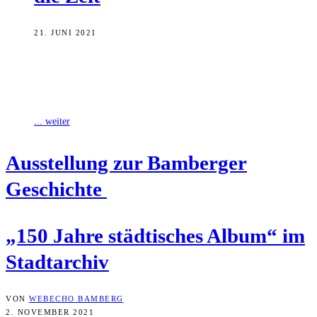
21. JUNI 2021
Dass auch Bamberg eine (architektonische) Metamorphose durchlebt,
mag nicht verwundern, fällt aber im Innenstadtgebiet, bis auf wenige
Ausnahmen, nicht weiter auf.
... weiter
Aus­stel­lung zur Bam­ber­ger
Geschichte
„150 Jah­re städ­ti­sches Album“ im
Stadtarchiv
VON
WEBECHO BAMBERG
2. NOVEMBER 2021