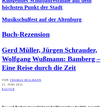
Klin­gen­des Schul­jah­res­fi­na­le auf dem
höchs­ten Punkt der Stadt
Musik­schul­fest auf der Altenburg
Buch-Rezen­si­on
Gerd Mül­ler, Jür­gen Schrau­der,
Wolf­gang Wuß­mann: Bam­berg –
Eine Rei­se durch die Zeit
VON
THOMAS HEILMANN
21. JUNI 2021
KULTUR