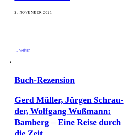
2. NOVEMBER 2021
Das Stadtarchiv Bamberg zeigt bis zum 4. März kommenden Jahres
die Ausstellung „150 Jahre städtisches Album“. Es handelt sich dabei
um eine
... weiter
Buch-Rezen­si­on
Gerd Mül­ler, Jür­gen Schrau­
der, Wolf­gang Wuß­mann:
Bam­berg – Eine Rei­se durch
die Zeit