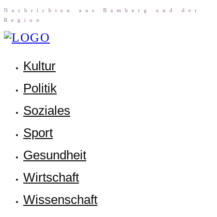
Nach­rich­ten aus Bam­berg und der
Region
Kul­tur
Poli­tik
Sozia­les
Sport
Gesund­heit
Wirt­schaft
Wis­sen­schaft