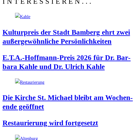
INTERESSIEREN...
Kul­tur­preis der Stadt Bam­berg ehrt zwei
außer­ge­wöhn­li­che Persönlichkeiten
E.T.A.-Hoffmann-Preis 2026 für Dr. Bar­
ba­ra Kah­le und Dr. Ulrich Kahle
Die Kir­che St. Micha­el bleibt am Wochen­
en­de geöffnet
Restau­rie­rung wird fortgesetzt