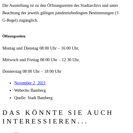
Die Aus­stel­lung ist zu den Öff­nungs­zei­ten des Stadt­ar­chivs und unter
Beach­tung der jeweils gül­ti­gen pan­de­mie­be­ding­ten Bestim­mun­gen (3
G‑Regel) zugänglich.
Öff­nungs­zei­ten
Mon­tag und Diens­tag 08:00 Uhr – 16:00 Uhr,
Mitt­woch und Frei­tag 08:00 Uhr – 12:30 Uhr,
Don­ners­tag 08:00 Uhr – 18:00 Uhr
Novem­ber 2, 2021
Web­echo Bamberg
Quel­le: Stadt Bamberg
DAS KÖNNTE SIE AUCH
INTERESSIEREN...