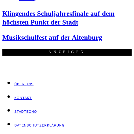
Klin­gen­des Schul­jah­res­fi­na­le auf dem
höchs­ten Punkt der Stadt
Musik­schul­fest auf der Altenburg
ANZEI­GEN
ÜBER UNS
KON­TAKT
STADT­ECHO
DATEN­SCHUTZ­ER­KLÄ­RUNG