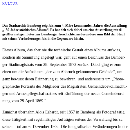
KULTUR
Das Stadt­ar­chiv Bam­berg zeigt bis zum 4. März kom­men­den Jah­res die Aus­stel­lung
„150 Jah­re städ­ti­sches Album“. Es han­delt sich dabei um eine Aus­stel­lung mit 61
groß­for­ma­ti­gen Fotos zur Bam­ber­ger Geschich­te, ins­be­son­de­re zum Bild der Stadt
mit sei­nen Ver­än­de­run­gen bis in die Gegen­wart hinein.
Die­ses Album, das aber nie die tech­ni­sche Gestalt eines Albums auf­wies,
son­dern als Samm­lung ange­legt war, geht auf einen Beschluss des Bam­ber­
ger Stadt­ma­gis­trats vom 28. Sep­tem­ber 1872 zurück. Dabei ging es zum
einen um die Auf­nah­men „der zum Abbruch gekom­me­nen Gebäu­de“, um
ganz bewusst deren Erin­ne­rung zu bewah­ren, und ande­rer­seits um „Pho­to­
gra­phi­sche Por­traits der Mit­glie­der des Magis­tra­tes, Gemein­de­be­voll­mäch­ti­
gen und Armen­pfleg­schafts­ra­thes seit Ein­füh­rung der neu­en Gemein­de­ord­
nung vom 29.April 1869.“
Zunächst über­nahm Alo­is Erhardt, seit 1857 in Bam­berg als Foto­graf tätig,
die­se Tätig­keit mit regel­mä­ßi­gen Auf­trä­gen sei­tens der Ver­wal­tung bis zu
sei­nem Tod am 6. Dezem­ber 1902. Die foto­gra­fi­schen Ver­än­de­run­gen in der