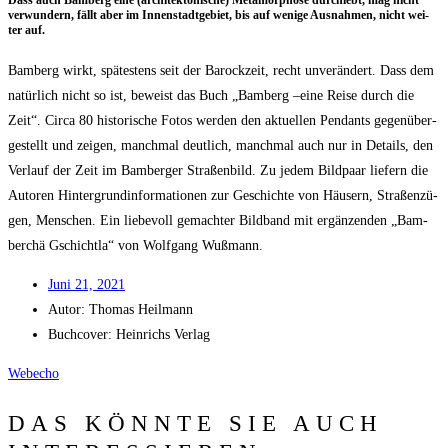
Dass auch Bam­berg eine (archi­tek­to­ni­sche) Meta­mor­pho­se durch­lebt, mag nicht
ver­wun­dern, fällt aber im Innen­stadt­ge­biet, bis auf weni­ge Aus­nah­men, nicht wei­
ter auf.
Bam­berg wirkt, spä­tes­tens seit der Barock­zeit, recht unver­än­dert. Dass dem
natür­lich nicht so ist, beweist das Buch „Bam­berg –eine Rei­se durch die
Zeit“. Cir­ca 80 his­to­ri­sche Fotos wer­den den aktu­el­len Pen­dants gegen­über­
ge­stellt und zei­gen, manch­mal deut­lich, manch­mal auch nur in Details, den
Ver­lauf der Zeit im Bam­ber­ger Stra­ßen­bild. Zu jedem Bild­paar lie­fern die
Autoren Hin­ter­grund­in­for­ma­tio­nen zur Geschich­te von Häu­sern, Stra­ßen­zü­
gen, Men­schen. Ein lie­be­voll gemach­ter Bild­band mit ergän­zen­den „Bam­
ber­chä Gschicht­la“ von Wolf­gang Wußmann.
Juni 21, 2021
Autor:
Tho­mas Heilmann
Buch­co­ver: Hein­richs Verlag
Web­echo
DAS KÖNNTE SIE AUCH