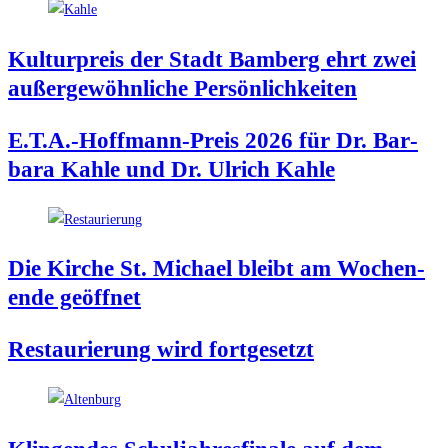
Kul­tur­preis der Stadt Bam­berg ehrt zwei
außer­ge­wöhn­li­che Persönlichkeiten
E.T.A.-Hoffmann-Preis 2026 für Dr. Bar­
ba­ra Kah­le und Dr. Ulrich Kahle
Die Kir­che St. Micha­el bleibt am Wochen­
en­de geöffnet
Restau­rie­rung wird fortgesetzt