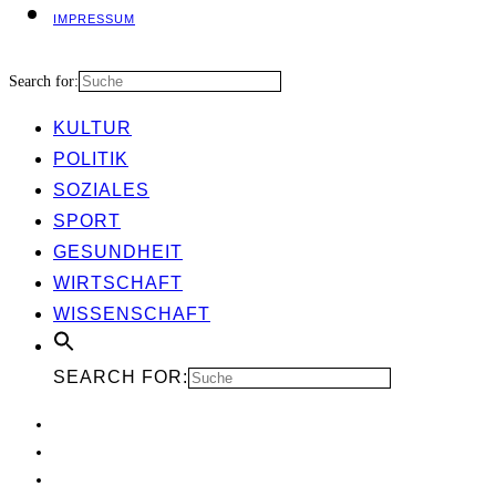
IMPRES­SUM
Search for:
KUL­TUR
POLI­TIK
SOZIA­LES
SPORT
GESUND­HEIT
WIRT­SCHAFT
WIS­SEN­SCHAFT
SEARCH FOR: