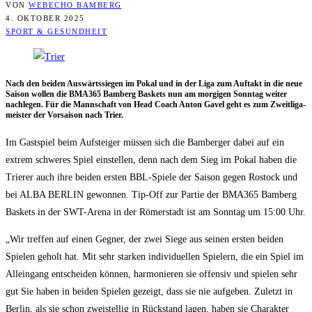
VON
WEBECHO BAMBERG
4. OKTOBER 2025
SPORT & GESUNDHEIT
Nach den bei­den Aus­wärts­sie­gen im Pokal und in der Liga zum Auf­takt in die neue
Sai­son wol­len die BMA365 Bam­berg Bas­kets nun am mor­gi­gen Sonn­tag wei­ter
nach­le­gen. Für die Mann­schaft von Head Coach Anton Gavel geht es zum Zweit­li­ga­
meis­ter der Vor­sai­son nach Trier.
Im Gast­spiel beim Auf­stei­ger müs­sen sich die Bam­ber­ger dabei auf ein
extrem schwe­res Spiel ein­stel­len, denn nach dem Sieg im Pokal haben die
Trie­rer auch ihre bei­den ers­ten BBL-Spie­le der Sai­son gegen Ros­tock und
bei ALBA BERLIN gewon­nen. Tip-Off zur Par­tie der BMA365 Bam­berg
Bas­kets in der SWT-Are­na in der Römer­stadt ist am Sonn­tag um 15:00 Uhr.
„Wir tref­fen auf einen Geg­ner, der zwei Sie­ge aus sei­nen ers­ten bei­den
Spie­len geholt hat. Mit sehr star­ken indi­vi­du­el­len Spie­lern, die ein Spiel im
Allein­gang ent­schei­den kön­nen, har­mo­nie­ren sie offen­siv und spie­len sehr
gut Sie haben in bei­den Spie­len gezeigt, dass sie nie auf­ge­ben. Zuletzt in
Ber­lin, als sie schon zwei­stel­lig in Rück­stand lagen, haben sie Cha­rak­ter