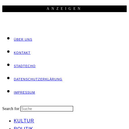
ANZEI­GEN
ÜBER UNS
KON­TAKT
STADT­ECHO
DATEN­SCHUTZ­ER­KLÄ­RUNG
IMPRES­SUM
Search for:
KUL­TUR
POLI­TIK