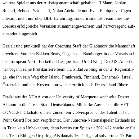
wei­te­re Spie­ler aus der Auf­stiegs­mann­schaft gehal­ten. JJ Mann, Jor­dan
Roland, Behnam Yakhcha­li, Nolan Ade­kun­le und Evan Rapi­que ver­fü­gen
alle­samt nicht nur über BBL-Erfah­rung, son­dern sind als Team über die
über­aus erfolg­rei­che Vor­sai­son zusam­men­ge­wach­sen und her­vor­ra­gend auf­
ein­an­der eingespielt.
Gezielt und punk­tu­ell hat der Coa­ching Staff der Gla­dia­tors die Mann­schaft
erwei­tert. Von den Bak­ken Bears, Geg­ner der Bam­ber­ger in der Vor­sai­son in
der Euro­pean North Bas­ket­ball League, kam Urald King. Der US-Ame­ri­ka­
ner begann sei­ne Pro­fi­kar­rie­re beim TUS Bad Aib­ling in der 2. Regio­nal­li­
ga, ehe ihn sein Weg über Island, Frank­reich, Finn­land, Däne­mark, Isra­el,
Öster­reich und den Koso­vo nun wie­der zurück nach Deutsch­land führte.
Direkt aus der NCAA von der Uni­ver­si­ty of Mar­quet­te wech­sel­te Dex­ter
Akan­no in die ältes­te Stadt Deutsch­lands. Mit Jor­ke Aav haben die VET-
CONCEPT Gla­dia­tors Trier zudem ein viel­ver­spre­chen­des Talent auf der
Point Guard Posi­ti­on ver­pflich­tet. Der Junio­ren-Natio­nal­spie­ler Est­lands ist
in Trier kein Unbe­kann­ter, denn bereits zur Spiel­zeit 2021/​/​22 spiel­te er für
das Team Ehin­gen Urspring. Als damals 16-Jäh­ri­ger absol­vier­te er 17 Par­