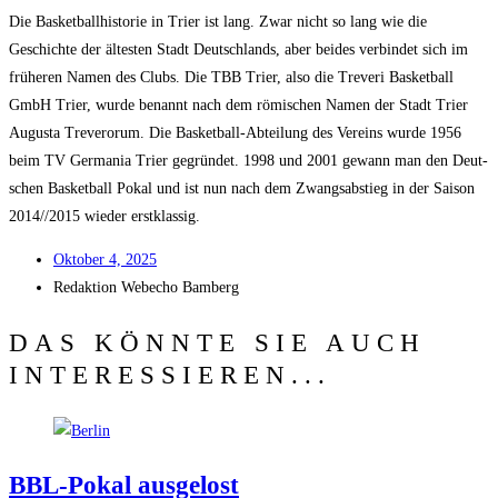
Die Bas­ket­ball­his­to­rie in Trier ist lang. Zwar nicht so lang wie die
Geschich­te der ältes­ten Stadt Deutsch­lands, aber bei­des ver­bin­det sich im
frü­he­ren Namen des Clubs. Die TBB Trier, also die Tre­ve­ri Bas­ket­ball
GmbH Trier, wur­de benannt nach dem römi­schen Namen der Stadt Trier
Augus­ta Tre­verorum. Die Bas­ket­ball-Abtei­lung des Ver­eins wur­de 1956
beim TV Ger­ma­nia Trier gegrün­det. 1998 und 2001 gewann man den Deut­
schen Bas­ket­ball Pokal und ist nun nach dem Zwangs­ab­stieg in der Sai­son
2014/​/​2015 wie­der erstklassig.
Okto­ber 4, 2025
Redak­ti­on
Web­echo Bamberg
DAS KÖNNTE SIE AUCH
INTERESSIEREN...
BBL-Pokal aus­ge­lost