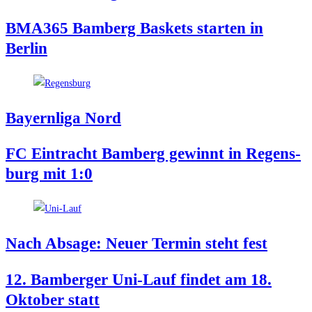
BMA365 Bam­berg Bas­kets star­ten in
Berlin
Bay­ern­li­ga Nord
FC Ein­tracht Bam­berg gewinnt in Regens­
burg mit 1:0
Nach Absa­ge: Neu­er Ter­min steht fest
12. Bam­ber­ger Uni-Lauf fin­det am 18.
Okto­ber statt