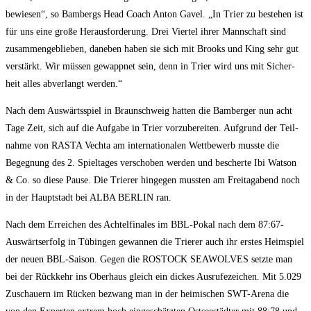
bewie­sen“, so Bam­bergs Head Coach Anton Gavel. „In Trier zu bestehen ist
für uns eine gro­ße Her­aus­for­de­rung. Drei Vier­tel ihrer Mann­schaft sind
zusam­men­ge­blie­ben, dane­ben haben sie sich mit Brooks und King sehr gut
ver­stärkt. Wir müs­sen gewapp­net sein, denn in Trier wird uns mit Sicher­
heit alles abver­langt werden.“
Nach dem Aus­wärts­spiel in Braun­schweig hat­ten die Bam­ber­ger nun acht
Tage Zeit, sich auf die Auf­ga­be in Trier vor­zu­be­rei­ten. Auf­grund der Teil­
nah­me von RASTA Vech­ta am inter­na­tio­na­len Wett­be­werb muss­te die
Begeg­nung des 2. Spiel­ta­ges ver­scho­ben wer­den und bescher­te Ibi Wat­son
& Co. so die­se Pau­se. Die Trie­rer hin­ge­gen muss­ten am Frei­tag­abend noch
in der Haupt­stadt bei ALBA BERLIN ran.
Nach dem Errei­chen des Ach­tel­fi­na­les im BBL-Pokal nach dem 87:67-
Auswärtserfolg in Tübin­gen gewan­nen die Trie­rer auch ihr ers­tes Heim­spiel
der neu­en BBL-Sai­son. Gegen die ROSTOCK SEAWOLVES setz­te man
bei der Rück­kehr ins Ober­haus gleich ein dickes Aus­ru­fe­zei­chen. Mit 5.029
Zuschau­ern im Rücken bezwang man in der hei­mi­schen SWT-Are­na die