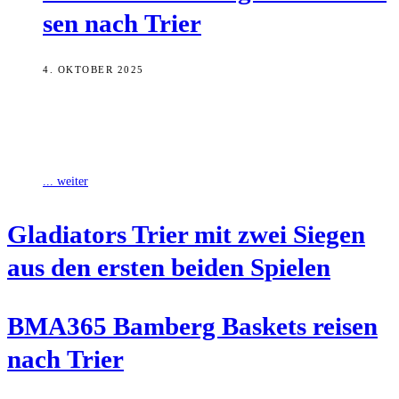
sen nach Trier
4. OKTOBER 2025
Nach den beiden Auswärtssiegen im Pokal und in der Liga zum
Auftakt in die neue Saison wollen die BMA365 Bamberg Baskets
nun
... weiter
Gla­dia­tors Trier mit zwei Sie­gen
aus den ers­ten bei­den Spielen
BMA365 Bam­berg Bas­kets rei­sen
nach Trier