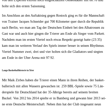
von den Exper­ten extrem hoch ein­ge­schätz­ten Ost­see­städ­ter mit 88:78 und
hol­te sich den ers­ten Saisonsieg.
Im Anschluss an den Auf­takt­sieg gegen Ros­tock ging es für die Mann­schaft
von Trai­ner Jac­ques Schnei­der gut 700 Kilo­me­ter quer durch die Repu­blik
nach Ber­lin, wo man am Tag der Deut­schen Ein­heit bei den Alba­tros­sen zu
Gast war und auch hier gin­gen die Trie­rer am Ende als Sie­ger vom Par­kett.
Nach­dem man im ers­ten Vier­tel noch etwas Respekt gezeigt hat­te (23:35)
kam man im wei­te­ren Ver­lauf des Spiels immer bes­ser in sei­nen Rhyth­mus.
Vier­tel Num­mer zwei, drei und vier hol­ten sich die Gla­dia­tors und sieg­ten
am Ende in der Uber Are­na mit 97:92.
Lan­ge Bas­ket­ball­his­to­rie in Trier
Mit Maik Zir­bes haben die Trie­rer einen Mann in ihren Rei­hen, der bas­ket­
bal­le­risch mit allen Was­sern gewa­schen ist. 259 BBL-Spie­le sowie 75 Län­
der­spie­le für Deutsch­land hat der 35-Jäh­ri­ge bereits auf sei­nem brei­ten
Buckel. Von 2012 bis 2014 spiel­te er in Bam­berg und gewann hier 2013 sei­
ne ers­te Deut­sche Meis­ter­schaft. Neben ihm hat der Club ins­ge­samt neun