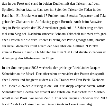
tien in der ProA und stand in bei­den Duel­len mit den Trie­rern auf dem
Spiel­feld. Schon jetzt ist klar, wer im Spiel der Trie­rer die Fäden in der
Hand hat. Eli Brooks war mit 17 Punk­ten und 8 Assists Tops­corer und Takt­
ge­ber der Gla­dia­tors im Auf­takt­sieg gegen Ros­tock. Auch beim Aus­wärts­
sieg in Ber­lin spiel­te der US-Ame­ri­ka­ner groß auf. 18 Zäh­ler trug er dies­
mal zum Sieg bei. Nach­dem zunächst Behnam Yakhcha­li mit zwei erfolg­rei­
chen Drei­ern für die ers­te Trie­rer Füh­rung der Par­tie gesorgt hat­te, brach­te
der neue Gla­dia­tors Point Guard den Sieg über die Ziel­li­nie. 9 Punk­te
erziel­te Brooks in nur 2:06 Minu­ten bis zum 95:83 und stutz­te so nahe­zu im
Allein­gang den Alba­tros­sen die Flügel.
In der Som­mer­pau­se 2023 wech­sel­te der gebür­ti­ge Rhein­län­der Jac­ques
Schnei­der an die Mosel. Dort über­nahm er zunächst den Pos­ten des sport­li­
chen Lei­ters und fun­gier­te zudem als Co-Trai­ner von Don Beck. Nach­dem
die Trie­rer 2024 den Auf­stieg in die BBL nur knapp ver­passt hat­ten, wur­de
Schnei­der zum Chef­trai­ner ernannt und führ­te die Mann­schaft zur Meis­ter­
schaft in der ProA. Vor sei­ner Zeit in Trier war Jac­ques Schnei­der von 2013
bis 2023 als Co-Trai­ner bei den Bay­er Giants in Lever­ku­sen tätig.