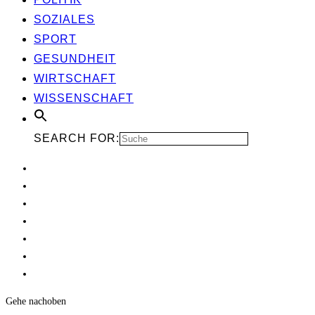
SOZIA­LES
SPORT
GESUND­HEIT
WIRT­SCHAFT
WIS­SEN­SCHAFT
SEARCH FOR:
Gehe nach
oben