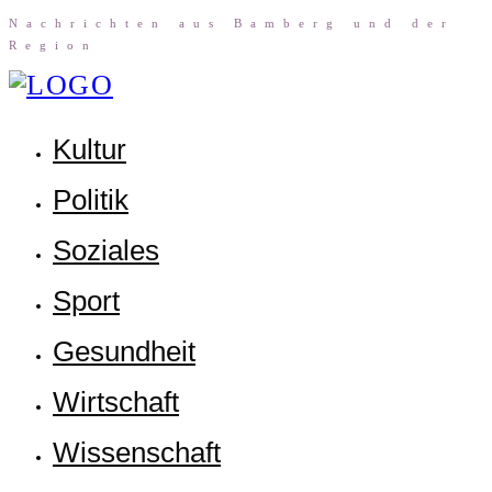
Nach­rich­ten aus Bam­berg und der
Region
Kul­tur
Poli­tik
Sozia­les
Sport
Gesund­heit
Wirt­schaft
Wis­sen­schaft