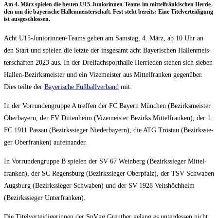
Am 4. März spie­len die bes­ten U15-Junio­rin­nen-Teams im mit­tel­frän­ki­schen Her­rie­
den um die baye­ri­sche Hal­len­meis­ter­schaft. Fest steht bereits: Eine Titel­ver­tei­di­gung
ist ausgeschlossen.
Acht U15-Junio­rin­nen-Teams gehen am Sams­tag, 4. März, ab 10 Uhr an
den Start und spie­len die letz­te der ins­ge­samt acht Baye­ri­schen Hal­len­meis­
ter­schaf­ten 2023 aus. In der Drei­fach­sport­hal­le Her­rie­den ste­hen sich sie­ben
Hal­len-Bezirks­meis­ter und ein Vize­meis­ter aus Mit­tel­fran­ken gegen­über.
Dies teil­te der
Baye­ri­sche Fuß­ball­ver­band
mit.
In der Vor­run­den­grup­pe A tref­fen der FC Bay­ern Mün­chen (Bezirks­meis­ter
Ober­bay­ern, der FV Dit­ten­heim (Vize­meis­ter Bezirks Mit­tel­fran­ken), der 1.
FC 1911 Pas­sau (Bezirks­sie­ger Nie­der­bay­ern), die ATG Tröst­au (Bezirks­sie­
ger Ober­fran­ken) aufeinander.
In Vor­run­den­grup­pe B spie­len der SV 67 Wein­berg (Bezirks­sie­ger Mit­tel­
fran­ken), der SC Regens­burg (Bezirks­sie­ger Ober­pfalz), der TSV Schwa­ben
Augs­burg (Bezirks­sie­ger Schwa­ben) und der SV 1928 Veits­höch­heim
(Bezirks­sie­ger Unterfranken).
Die Titel­ver­tei­di­ge­rin­nen der SpVgg Greu­ther gelang es unter­des­sen nicht,