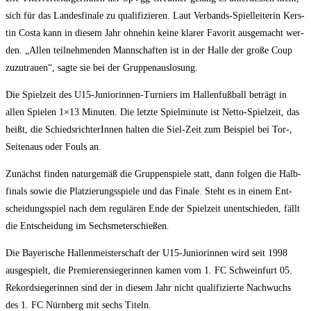
sich für das Lan­des­fi­na­le zu qua­li­fi­zie­ren. Laut Ver­bands-Spiel­lei­te­rin Kers­
tin Cos­ta kann in die­sem Jahr ohne­hin kei­ne kla­rer Favo­rit aus­ge­macht wer­
den. „Allen teil­neh­men­den Mann­schaf­ten ist in der Hal­le der gro­ße Coup
zuzu­trau­en“, sag­te sie bei der Gruppenauslosung.
Die Spiel­zeit des U15-Junio­rin­nen-Tur­niers im Hal­len­fuß­ball beträgt in
allen Spie­len 1×13 Minu­ten. Die letz­te Spiel­mi­nu­te ist Net­to-Spiel­zeit, das
heißt, die Schieds­rich­te­rIn­nen hal­ten die Siel-Zeit zum Bei­spiel bei Tor‑,
Sei­ten­aus oder Fouls an.
Zunächst fin­den natur­ge­mäß die Grup­pen­spie­le statt, dann fol­gen die Halb­
fi­nals sowie die Plat­zie­rungs­spie­le und das Fina­le. Steht es in einem Ent­
schei­dungs­spiel nach dem regu­lä­ren Ende der Spiel­zeit unent­schie­den, fällt
die Ent­schei­dung im Sechsmeterschießen.
Die Baye­ri­sche Hal­len­meis­ter­schaft der U15-Junio­rin­nen wird seit 1998
aus­ge­spielt, die Pre­mie­ren­sie­ge­rin­nen kamen vom 1. FC Schwein­furt 05.
Rekord­sie­ge­rin­nen sind der in die­sem Jahr nicht qua­li­fi­zier­te Nach­wuchs
des 1. FC Nürn­berg mit sechs Titeln.