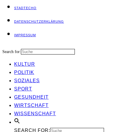
STADT­ECHO
DATEN­SCHUTZ­ER­KLÄ­RUNG
IMPRES­SUM
Search for:
KUL­TUR
POLI­TIK
SOZIA­LES
SPORT
GESUND­HEIT
WIRT­SCHAFT
WIS­SEN­SCHAFT
SEARCH FOR: