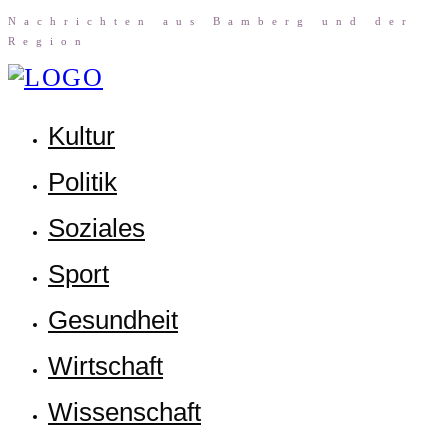
Nach­rich­ten aus Bam­berg und der
Region
Kul­tur
Poli­tik
Sozia­les
Sport
Gesund­heit
Wirt­schaft
Wis­sen­schaft