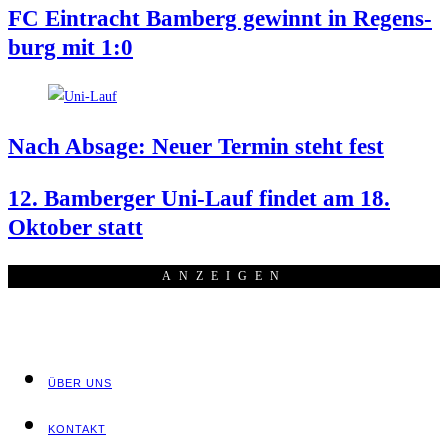
FC Ein­tracht Bam­berg gewinnt in Regens­
burg mit 1:0
Nach Absa­ge: Neu­er Ter­min steht fest
12. Bam­ber­ger Uni-Lauf fin­det am 18.
Okto­ber statt
ANZEI­GEN
ÜBER UNS
KON­TAKT