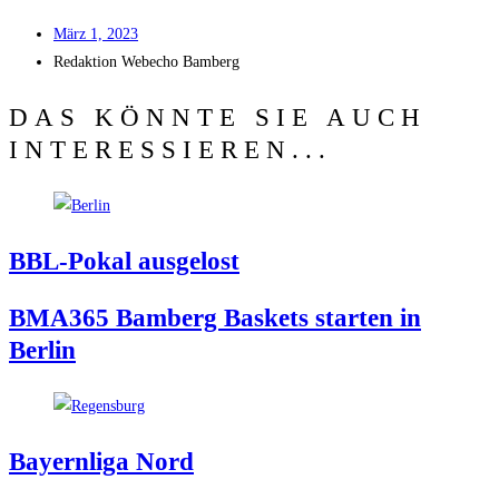
März 1, 2023
Redak­ti­on
Web­echo Bamberg
DAS KÖNNTE SIE AUCH
INTERESSIEREN...
BBL-Pokal aus­ge­lost
BMA365 Bam­berg Bas­kets star­ten in
Berlin
Bay­ern­li­ga Nord