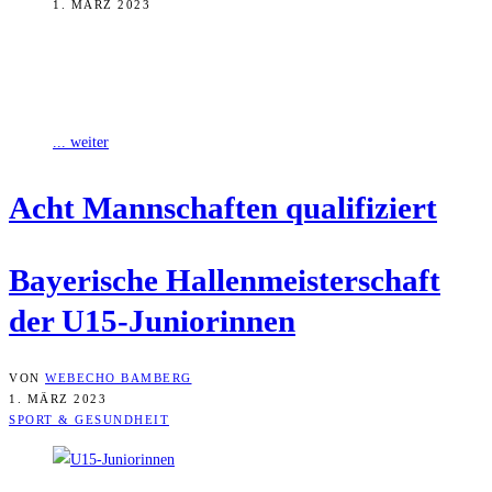
1. MÄRZ 2023
Am 4. März spielen die besten U15-Juniorinnen-Teams im
mittelfränkischen Herrieden um die bayerische Hallenmeisterschaft.
Fest steht bereits: Eine Titelverteidigung ist ausgeschlossen.
... weiter
Acht Mann­schaf­ten qualifiziert
Baye­ri­sche Hal­len­meis­ter­schaft
der U15-Juniorinnen
VON
WEBECHO BAMBERG
1. MÄRZ 2023
SPORT & GESUNDHEIT