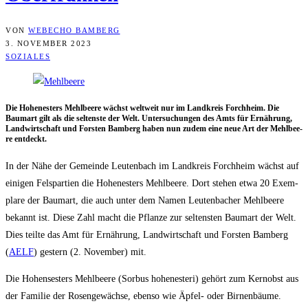
VON
WEBECHO BAMBERG
3. NOVEMBER 2023
SOZIALES
Die Hohe­nes­ters Mehl­bee­re wächst welt­weit nur im Land­kreis Forch­heim. Die
Baum­art gilt als die sel­tens­te der Welt. Unter­su­chun­gen des Amts für Ernäh­rung,
Land­wirt­schaft und Fors­ten Bam­berg haben nun zudem eine neue Art der Mehl­bee­
re entdeckt.
In der Nähe der Gemein­de Leu­ten­bach im Land­kreis Forch­heim wächst auf
eini­gen Fels­par­tien die Hohe­nes­ters Mehl­bee­re. Dort ste­hen etwa 20 Exem­
pla­re der Baum­art, die auch unter dem Namen Leu­ten­ba­cher Mehl­bee­re
bekannt ist. Die­se Zahl macht die Pflan­ze zur sel­tens­ten Baum­art der Welt.
Dies teil­te das Amt für Ernäh­rung, Land­wirt­schaft und Fors­ten Bam­berg
(
AELF
) ges­tern (2. Novem­ber) mit.
Die Hohen­ses­ters Mehl­bee­re (Sor­bus hohe­nes­te­ri) gehört zum Kern­obst aus
der Fami­lie der Rosen­ge­wäch­se, eben­so wie Äpfel- oder Bir­nen­bäu­me.