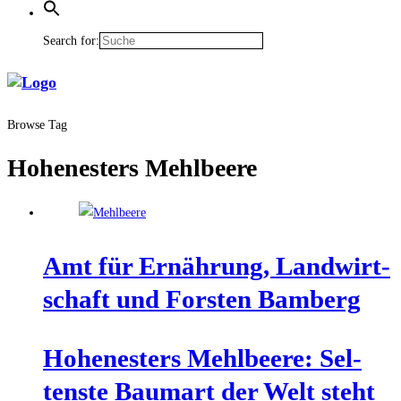
Search for:
Browse Tag
Hohenesters Mehlbeere
Amt für Ernäh­rung, Land­wirt­
schaft und Fors­ten Bamberg
Hohe­nes­ters Mehl­bee­re: Sel­
tens­te Baum­art der Welt steht