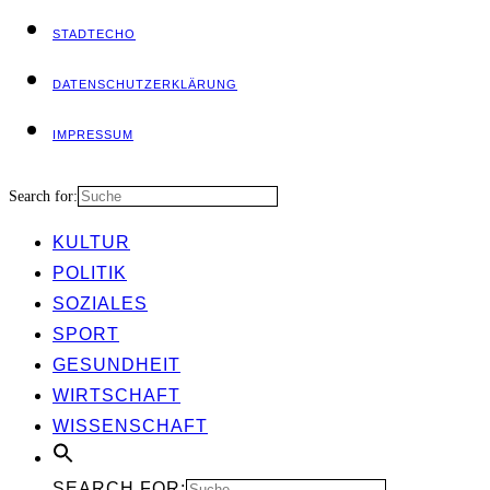
STADT­ECHO
DATEN­SCHUTZ­ER­KLÄ­RUNG
IMPRES­SUM
Search for:
KUL­TUR
POLI­TIK
SOZIA­LES
SPORT
GESUND­HEIT
WIRT­SCHAFT
WIS­SEN­SCHAFT
SEARCH FOR: