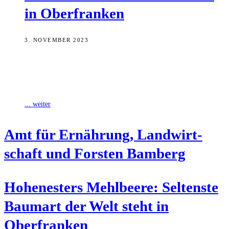
in Oberfranken
3. NOVEMBER 2023
Die Hohenesters Mehlbeere wächst weltweit nur im Landkreis
Forchheim. Die Baumart gilt als die seltenste der Welt.
Untersuchungen des Amts für Ernährung,
... weiter
Amt für Ernäh­rung, Land­wirt­
schaft und Fors­ten Bamberg
Hohe­nes­ters Mehl­bee­re: Sel­tens­te
Baum­art der Welt steht in
Oberfranken