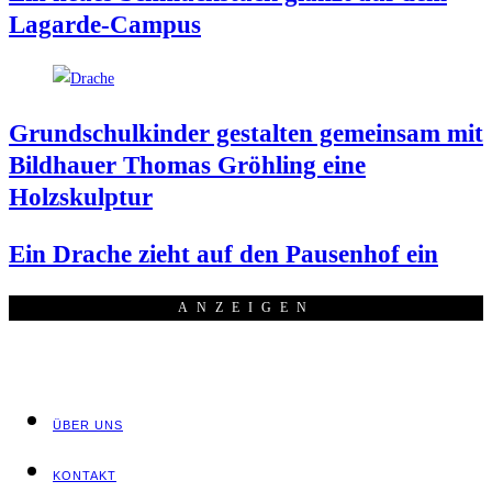
Lagarde-Campus
Grund­schul­kin­der gestal­ten gemein­sam mit
Bild­hau­er Tho­mas Gröh­ling eine
Holzskulptur
Ein Dra­che zieht auf den Pau­sen­hof ein
ANZEI­GEN
ÜBER UNS
KON­TAKT