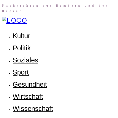
Nach­rich­ten aus Bam­berg und der
Region
Kul­tur
Poli­tik
Sozia­les
Sport
Gesund­heit
Wirt­schaft
Wis­sen­schaft