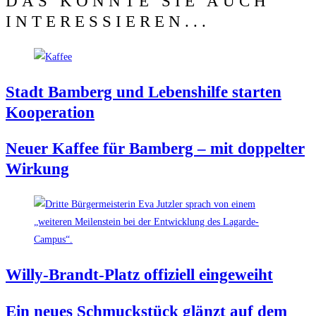
DAS KÖNNTE SIE AUCH
INTERESSIEREN...
Stadt Bam­berg und Lebens­hil­fe star­ten
Kooperation
Neu­er Kaf­fee für Bam­berg – mit dop­pel­ter
Wirkung
Wil­ly-Brandt-Platz offi­zi­ell eingeweiht
Ein neu­es Schmuck­stück glänzt auf dem