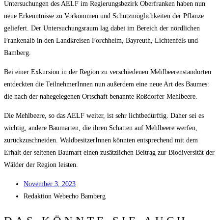
Unter­su­chun­gen des AELF im Regie­rungs­be­zirk Ober­fran­ken haben nun
neue Erkennt­nis­se zu Vor­kom­men und Schutz­mög­lich­kei­ten der Pflan­ze
gelie­fert. Der Unter­su­chungs­raum lag dabei im Bereich der nörd­li­chen
Fran­ken­alb in den Land­krei­sen Forch­heim, Bay­reuth, Lich­ten­fels und
Bamberg.
Bei einer Exkur­si­on in der Regi­on zu ver­schie­de­nen Mehl­bee­ren­stand­or­ten
ent­deck­ten die Teil­neh­me­rIn­nen nun außer­dem eine neue Art des Bau­mes:
die nach der nahe­ge­le­ge­nen Ort­schaft benann­te Roß­dor­fer Mehlbeere.
Die Mehl­bee­re, so das AELF wei­ter, ist sehr licht­be­dürf­tig. Daher sei es
wich­tig, ande­re Baum­ar­ten, die ihren Schat­ten auf Mehl­bee­re wer­fen,
zurück­zu­schnei­den. Wald­be­sit­ze­rIn­nen könn­ten ent­spre­chend mit dem
Erhalt der sel­te­nen Baum­art einen zusätz­li­chen Bei­trag zur Bio­di­ver­si­tät der
Wäl­der der Regi­on leisten.
Novem­ber 3, 2023
Redak­ti­on
Web­echo Bamberg