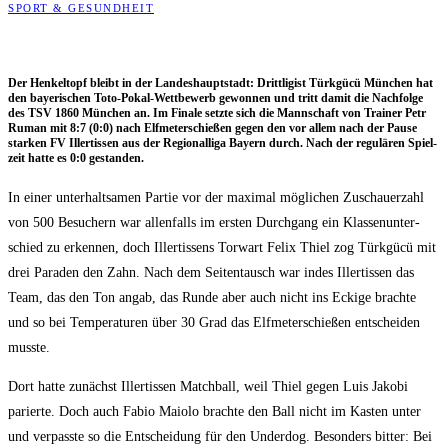
SPORT & GESUNDHEIT
Der Hen­kel­topf bleibt in der Lan­des­haupt­stadt: Dritt­li­gist Türk­gücü Mün­chen hat
den baye­ri­schen Toto-Pokal-Wett­be­werb gewon­nen und tritt damit die Nach­fol­ge
des TSV 1860 Mün­chen an. Im Fina­le setz­te sich die Mann­schaft von Trai­ner Petr
Ruman mit 8:7 (0:0) nach Elf­me­ter­schie­ßen gegen den vor allem nach der Pau­se
star­ken FV Iller­tis­sen aus der Regio­nal­li­ga Bay­ern durch. Nach der regu­lä­ren Spiel­
zeit hat­te es 0:0 gestanden.
In einer unter­halt­sa­men Par­tie vor der maxi­mal mög­li­chen Zuschau­er­zahl
von 500 Besu­chern war allen­falls im ers­ten Durch­gang ein Klas­sen­un­ter­
schied zu erken­nen, doch Iller­tis­sens Tor­wart Felix Thiel zog Türk­gücü mit
drei Para­den den Zahn. Nach dem Sei­ten­tausch war indes Iller­tis­sen das
Team, das den Ton angab, das Run­de aber auch nicht ins Ecki­ge brach­te
und so bei Tem­pe­ra­tu­ren über 30 Grad das Elf­me­ter­schie­ßen ent­schei­den
musste.
Dort hat­te zunächst Iller­tis­sen Match­ball, weil Thiel gegen Luis Jako­bi
parier­te. Doch auch Fabio Maio­lo brach­te den Ball nicht im Kas­ten unter
und ver­pass­te so die Ent­schei­dung für den Under­dog. Beson­ders bit­ter: Bei