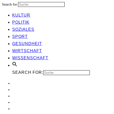
Search for:
KUL­TUR
POLI­TIK
SOZIA­LES
SPORT
GESUND­HEIT
WIRT­SCHAFT
WIS­SEN­SCHAFT
SEARCH FOR: