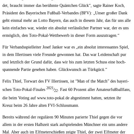
det, braucht immer das berühm­te Quänt­chen Glück“, sag­te Rai­ner Koch,
Prä­si­dent des Baye­ri­schen Fuß­ball-Ver­ban­des (BFV): „Unser gro­ßer Dank
geht ein­mal mehr an Lot­to Bay­ern, das auch in die­sem Jahr, das für uns alle
kein ein­fa­ches war, wie­der ein abso­lut ver­läss­li­cher Part­ner war, der es uns
ermög­lich, den Toto-Pokal-Wett­be­werb in die­ser Form auszutragen.“
Für Ver­bands­spiel­lei­ter Josef Jan­ker war es „ein abso­lut inter­es­san­tes Spiel,
in dem Iller­tis­sen vie­le Freun­de gewon­nen hat. Das war Lei­den­schaft pur
und letzt­lich der Grund dafür, dass wir bis zum letz­ten Schuss eine hoch­
span­nen­de Par­tie gese­hen haben. Glück­wunsch an Türkgücü.“
Felix Thiel, Tor­wart des FV Iller­tis­sen, ist “Man of the Match” des baye­ri­
2021
schen Toto-Pokal-Fina­les
⁄
. Fast 60 Pro­zent aller Ama­teur­fuß­ball­fans,
22
die beim Voting auf www.toto-pokal.de abge­stimmt hat­ten, setz­ten ihr
Kreuz beim 26 Jah­re alten FVI-Schlussmann.
Bereits wäh­rend der regu­lä­ren 90 Minu­ten parier­te Thiel gegen die vor
allem in der ers­ten Halb­zeit stark auf­spie­len­den Münch­ner ein ums ande­re
Mal. Aber auch im Elf­me­ter­schie­ßen zeig­te Thiel, der zwei Elf­me­ter der