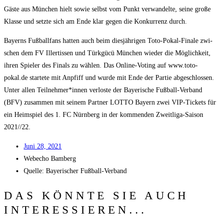
Gäs­te aus Mün­chen hielt sowie selbst vom Punkt ver­wan­del­te, sei­ne gro­ße
Klas­se und setz­te sich am Ende klar gegen die Kon­kur­renz durch.
Bay­erns Fuß­ball­fans hat­ten auch beim dies­jäh­ri­gen Toto-Pokal-Fina­le zwi­
schen dem FV Iller­tis­sen und Türk­gücü Mün­chen wie­der die Mög­lich­keit,
ihren Spie­ler des Finals zu wäh­len. Das Online-Voting auf www.toto-
pokal.de star­te­te mit Anpfiff und wur­de mit Ende der Par­tie abge­schlos­sen.
Unter allen Teilnehmer*innen ver­los­te der Baye­ri­sche Fuß­ball-Ver­band
(BFV) zusam­men mit sei­nem Part­ner LOTTO Bay­ern zwei VIP-Tickets für
ein Heim­spiel des 1. FC Nürn­berg in der kom­men­den Zweit­li­ga-Sai­son
2021/​/​22.
Juni 28, 2021
Web­echo Bamberg
Quel­le: Baye­ri­scher Fußball-Verband
DAS KÖNNTE SIE AUCH
INTERESSIEREN...