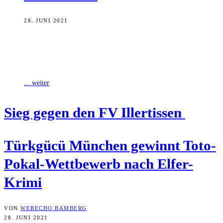
28. JUNI 2021
Der Henkeltopf bleibt in der Landeshauptstadt: Drittligist Türkgücü
München hat den bayerischen Toto-Pokal-Wettbewerb gewonnen und
tritt damit die Nachfolge des TSV 1860
... weiter
Sieg gegen den FV Illertissen
Türk­gücü Mün­chen gewinnt Toto-
Pokal-Wett­be­werb nach Elfer-
Krimi
VON
WEBECHO BAMBERG
28. JUNI 2021