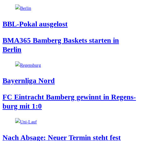
BBL-Pokal aus­ge­lost
BMA365 Bam­berg Bas­kets star­ten in
Berlin
Bay­ern­li­ga Nord
FC Ein­tracht Bam­berg gewinnt in Regens­
burg mit 1:0
Nach Absa­ge: Neu­er Ter­min steht fest