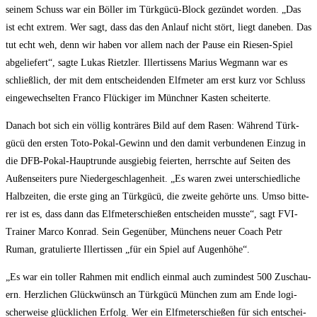
sei­nem Schuss war ein Böl­ler im Türk­gücü-Block gezün­det wor­den. „Das
ist echt extrem. Wer sagt, dass das den Anlauf nicht stört, liegt dane­ben. Das
tut echt weh, denn wir haben vor allem nach der Pau­se ein Rie­sen-Spiel
abge­lie­fert“, sag­te Lukas Rietz­ler. Iller­tis­sens Mari­us Weg­mann war es
schließ­lich, der mit dem ent­schei­den­den Elf­me­ter am erst kurz vor Schluss
ein­ge­wech­sel­ten Fran­co Flü­cki­ger im Münch­ner Kas­ten scheiterte.
Danach bot sich ein völ­lig kon­trä­res Bild auf dem Rasen: Wäh­rend Türk­
gücü den ers­ten Toto-Pokal-Gewinn und den damit ver­bun­de­nen Ein­zug in
die DFB-Pokal-Haupt­run­de aus­gie­big fei­er­ten, herrsch­te auf Sei­ten des
Außen­sei­ters pure Nie­der­ge­schla­gen­heit. „Es waren zwei unter­schied­li­che
Halb­zei­ten, die ers­te ging an Türk­gücü, die zwei­te gehör­te uns. Umso bit­te­
rer ist es, dass dann das Elf­me­ter­schie­ßen ent­schei­den muss­te“, sagt FVI-
Trai­ner Mar­co Kon­rad. Sein Gegen­über, Mün­chens neu­er Coach Petr
Ruman, gra­tu­lier­te Iller­tis­sen „für ein Spiel auf Augenhöhe“.
„Es war ein tol­ler Rah­men mit end­lich ein­mal auch zumin­dest 500 Zuschau­
ern. Herz­li­chen Glück­wünsch an Türk­gücü Mün­chen zum am Ende logi­
scher­wei­se glück­li­chen Erfolg. Wer ein Elf­me­ter­schie­ßen für sich ent­schei­