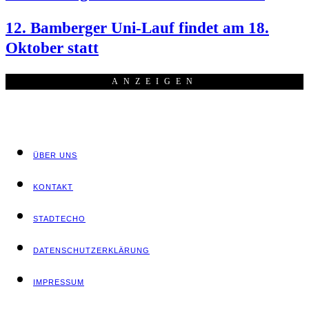
12. Bam­ber­ger Uni-Lauf fin­det am 18.
Okto­ber statt
ANZEI­GEN
ÜBER UNS
KON­TAKT
STADT­ECHO
DATEN­SCHUTZ­ER­KLÄ­RUNG
IMPRES­SUM