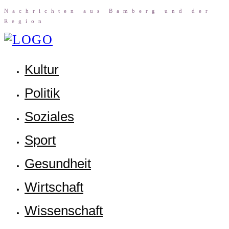
Nach­rich­ten aus Bam­berg und der
Region
Kul­tur
Poli­tik
Sozia­les
Sport
Gesund­heit
Wirt­schaft
Wis­sen­schaft