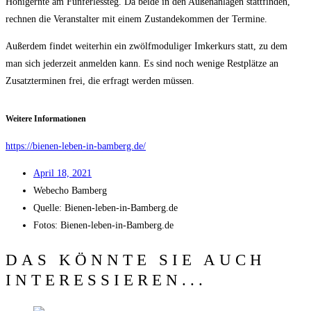
Honig­ern­te am Fün­fer­les­steg. Da bei­de in den Außen­an­la­gen statt­fin­den,
rech­nen die Ver­an­stal­ter mit einem Zustan­de­kom­men der Termine.
Außer­dem fin­det wei­ter­hin ein zwölf­mo­du­li­ger Imker­kurs statt, zu dem
man sich jeder­zeit anmel­den kann. Es sind noch weni­ge Rest­plät­ze an
Zusatz­ter­mi­nen frei, die erfragt wer­den müssen.
Wei­te­re Informationen
https://bienen-leben-in-bamberg.de/
April 18, 2021
Web­echo Bamberg
Quel­le: Bienen-leben-in-Bamberg.de
Fotos: Bienen-leben-in-Bamberg.de
DAS KÖNNTE SIE AUCH
INTERESSIEREN...