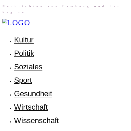
Nach­rich­ten aus Bam­berg und der
Region
Kul­tur
Poli­tik
Sozia­les
Sport
Gesund­heit
Wirt­schaft
Wis­sen­schaft