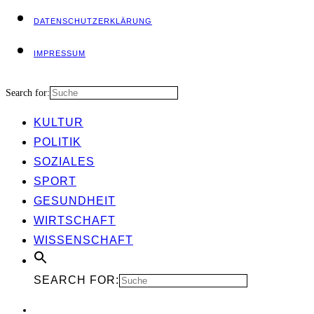
DATEN­SCHUTZ­ER­KLÄ­RUNG
IMPRES­SUM
Search for:
KUL­TUR
POLI­TIK
SOZIA­LES
SPORT
GESUND­HEIT
WIRT­SCHAFT
WIS­SEN­SCHAFT
SEARCH FOR: