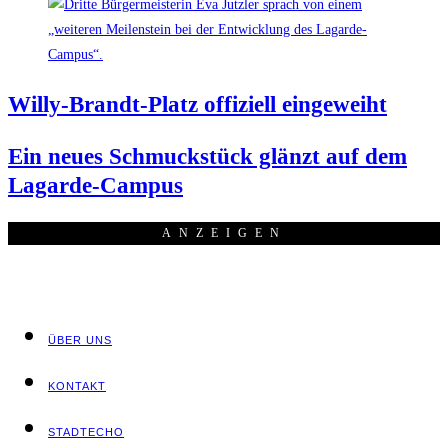
Wil­ly-Brandt-Platz offi­zi­ell eingeweiht
Ein neu­es Schmuck­stück glänzt auf dem
Lagarde-Campus
ANZEI­GEN
ÜBER UNS
KON­TAKT
STADT­ECHO