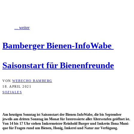
Am heutigen Sonntag ist Saisonstart der Bienen-InfoWabe, die bis
September jeweils am dritten Sonntag im Monat für Interessierte
aller Altersstufen geöffnet ist.
... weiter
Bam­ber­ger Bienen-InfoWabe
Sai­son­start für Bienenfreunde
VON
WEBECHO BAMBERG
18. APRIL 2021
SOZIALES
Am heu­ti­gen Sonn­tag ist Sai­son­start der Bie­nen-Info­Wa­be, die bis Sep­tem­ber
jeweils am drit­ten Sonn­tag im Monat für Inter­es­sier­te aller Alters­stu­fen geöff­net ist.
Von 14 bis 17 Uhr ste­hen Imker­meis­ter Rein­hold Bur­ger und Imke­rin Ilo­na Muni­
que für Fra­gen rund um Bie­nen, Honig, Imke­rei und Natur zur Verfügung.