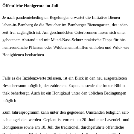
Öffent­li­che Honig­ern­te im Juli
Je nach pan­de­mie­be­ding­ten Rege­lun­gen erwar­tet die Initia­ti­ve Bienen-
leben-in-Bamberg.de die Besu­cher im Bam­ber­ger Bie­nen­gar­ten, der jeder­
zeit frei zugäng­lich ist. Am geschmück­ten Oster­brun­nen las­sen sich unter
gebo­te­nem Abstand und mit Mund-Nase-Schutz prak­ti­sche Tipps für bie­
nen­freund­li­che Pflan­zen oder Wild­bie­nen­nist­hil­fen ein­ho­len und Wild- wie
Honig­bie­nen beobachten.
Falls es die Inzi­denz­wer­te zulas­sen, ist ein Blick in den neu aus­ge­stal­te­ten
Besu­cher­raum mög­lich, der zahl­rei­che Expo­na­te sowie die Imker-Biblio­
thek beher­bergt. Auch ist ein Honig­kauf unter den übli­chen Bedin­gun­gen
möglich.
Zum Jah­res­pro­gramm kann unter den gege­be­nen Umstän­den ledig­lich zeit­
nah ein­ge­la­den wer­den. Geplant ist vor­erst am 20. Juni eine Laven­del- und
Honig­mes­se sowie am 18. Juli die tra­di­tio­nell durch­ge­führ­te öffent­li­che