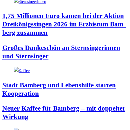
1,75 Mil­lio­nen Euro kamen bei der Akti­on
Drei­kö­nigs­sin­gen 2026 im Erz­bis­tum Bam­
berg zusammen
Gro­ßes Dan­ke­schön an Stern­sin­ge­rin­nen
und Sternsinger
Stadt Bam­berg und Lebens­hil­fe star­ten
Kooperation
Neu­er Kaf­fee für Bam­berg – mit dop­pel­ter
Wirkung