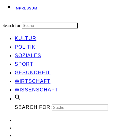
IMPRES­SUM
Search for:
KUL­TUR
POLI­TIK
SOZIA­LES
SPORT
GESUND­HEIT
WIRT­SCHAFT
WIS­SEN­SCHAFT
SEARCH FOR: