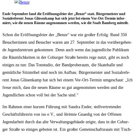
Ende Sep­tem­ber fand die Eröff­nungs­fei­er der „Ben­ze“ statt. Bür­ger­meis­ter und
Sozi­al­re­fe­rent Jonas Glüsen­kamp hat sich jetzt bei einem Vor-Ort-Ter­min infor­
miert, wie die neu­en Räu­me ange­nom­men wer­den, wie die Stadt Bam­berg mitteilt.
Schon die Eröff­nungs­fei­er der „Ben­ze“ war ein gro­ßer Erfolg: Rund 350
Besu­che­rin­nen und Besu­cher waren am 27. Sep­tem­ber in das vor­über­ge­hen­
de Jugend­zen­trum gekom­men. Denn auch wenn das jugend­li­che Publi­kum
die Räum­lich­kei­ten in der Cobur­ger Stra­ße bereits rege nutzt, gibt es noch
eini­ges zu tun: Das Ton­stu­dio, der Band­pro­be­raum, die Ska­te­hal­le und
gemüt­li­che Sitz­mö­bel sind noch im Auf­bau. Bür­ger­meis­ter und Sozi­al­re­fe­
rent Jonas Glüsen­kamp hat sich bei einem Vor-Ort-Ter­min umge­schaut: „Ich
freue mich, dass die neu­en Räu­me so gut ange­nom­men wer­den und die
Jugend­li­chen schon voll bei der Sache sind.“
Im Rah­men einer kur­zen Füh­rung mit San­dra Ender, stell­ver­tre­ten­der
Geschäfts­füh­re­rin von iso e.V., und Jérè­mie Gnae­dig von der Offe­nen
Jugend­ar­beit durch das alte Ver­wal­tungs­ge­bäu­de zeig­te, dass in der Cobur­
ger Stra­ße so eini­ges gebo­ten ist. Ein gro­ßer Gemein­schafts­raum mit Tisch­