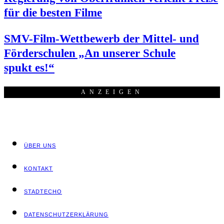
für die bes­ten Filme
SMV-Film-Wett­be­werb der Mit­tel- und
För­der­schu­len „An unse­rer Schu­le
spukt es!“
ANZEI­GEN
ÜBER UNS
KON­TAKT
STADT­ECHO
DATEN­SCHUTZ­ER­KLÄ­RUNG