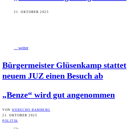
21. OKTOBER 2025
Ende September fand die Eröffnungsfeier der „Benze“ statt.
Bürgermeister und Sozialreferent Jonas Glüsenkamp hat sich jetzt bei
einem Vor-Ort-Termin informiert, wie die
... weiter
Bür­ger­meis­ter Glüsen­kamp stat­tet
neu­em JUZ einen Besuch ab
„Ben­ze“ wird gut angenommen
VON
WEBECHO BAMBERG
21. OKTOBER 2025
POLITIK