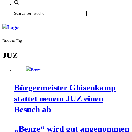
Search for:
Browse Tag
JUZ
Bür­ger­meis­ter Glüsen­kamp
stat­tet neu­em JUZ einen
Besuch ab
„Ben­ze“ wird gut angenommen