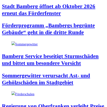
Stadt Bam­berg öff­net ab Okto­ber 2026
erneut das Förderfenster
För­der­pro­gramm „Bam­bergs begrün­te
Gebäu­de“ geht in die drit­te Runde
Bam­berg Ser­vice besei­tigt Sturm­schä­den
und bit­tet um beson­de­re Vorsicht
Som­mer­ge­wit­ter ver­ur­sacht Ast- und
Gehölz­schä­den im Stadtgebiet
Regie­rung von Ober­fran­ken ver­leiht Prei­se