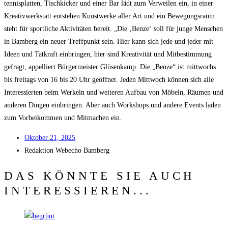
ten­nis­plat­ten, Tisch­ki­cker und einer Bar lädt zum Ver­wei­len ein, in einer
Krea­tiv­werk­statt ent­ste­hen Kunst­wer­ke aller Art und ein Bewe­gungs­raum
steht für sport­li­che Akti­vi­tä­ten bereit. „Die ‚Ben­ze‘ soll für jun­ge Men­schen
in Bam­berg ein neu­er Treff­punkt sein. Hier kann sich jede und jeder mit
Ideen und Tat­kraft ein­brin­gen, hier sind Krea­ti­vi­tät und Mit­be­stim­mung
gefragt, appel­liert Bür­ger­meis­ter Glüsen­kamp. Die „Ben­ze“ ist mitt­wochs
bis frei­tags von 16 bis 20 Uhr geöff­net. Jeden Mitt­woch kön­nen sich alle
Inter­es­sier­ten beim Wer­keln und wei­te­ren Auf­bau von Möbeln, Räu­men und
ande­ren Din­gen ein­brin­gen. Aber auch Work­shops und ande­re Events laden
zum Vor­bei­kom­men und Mit­ma­chen ein.
Okto­ber 21, 2025
Redak­ti­on
Web­echo Bamberg
DAS KÖNNTE SIE AUCH
INTERESSIEREN...