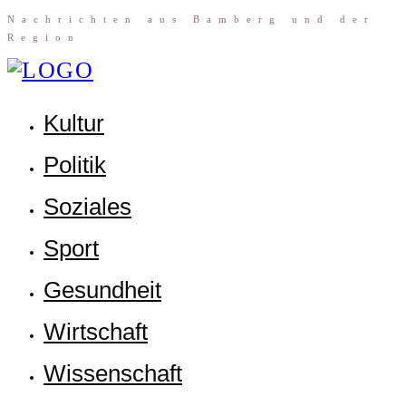
Nach­rich­ten aus Bam­berg und der
Region
Kul­tur
Poli­tik
Sozia­les
Sport
Gesund­heit
Wirt­schaft
Wis­sen­schaft