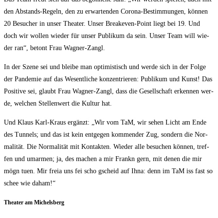
den Abstands-Regeln, den zu erwar­ten­den Coro­na-Bestim­mun­gen, kön­nen
20 Besu­cher in unser Thea­ter. Unser Brea­k­e­ven-Point liegt bei 19. Und
doch wir wol­len wie­der für unser Publi­kum da sein. Unser Team will wie­
der ran“, betont Frau Wagner-Zangl.
In der Sze­ne sei und blei­be man opti­mis­tisch und wer­de sich in der Fol­ge
der Pan­de­mie auf das Wesent­li­che kon­zen­trie­ren: Publi­kum und Kunst! Das
Posi­ti­ve sei, glaubt Frau Wag­ner-Zangl, dass die Gesell­schaft erken­nen wer­
de, wel­chen Stel­len­wert die Kul­tur hat.
Und Klaus Karl-Kraus ergänzt: „Wir vom TaM, wir sehen Licht am Ende
des Tun­nels; und das ist kein ent­ge­gen kom­men­der Zug, son­dern die Nor­
ma­li­tät. Die Nor­ma­li­tät mit Kon­tak­ten. Wie­der alle besu­chen kön­nen, tref­
fen und umar­men; ja, des machen a mir Fran­kn gern, mit denen die mir
mögn tuen. Mir freia uns fei scho gscheid auf Ihna: denn im TaM iss fast so
schee wie daham!“
Thea­ter am Michelsberg