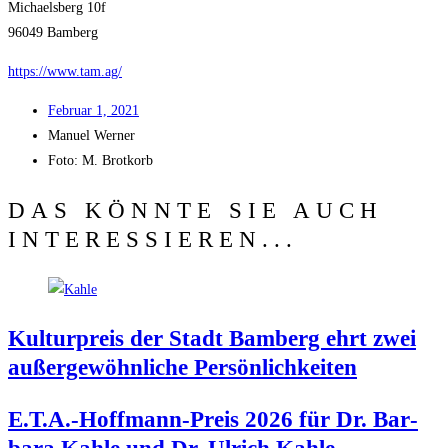
Micha­els­berg 10f
96049 Bam­berg
https://www.tam.ag/
Febru­ar 1, 2021
Manu­el Werner
Foto: M. Brotkorb
DAS KÖNNTE SIE AUCH
INTERESSIEREN...
Kul­tur­preis der Stadt Bam­berg ehrt zwei
außer­ge­wöhn­li­che Persönlichkeiten
E.T.A.-Hoffmann-Preis 2026 für Dr. Bar­