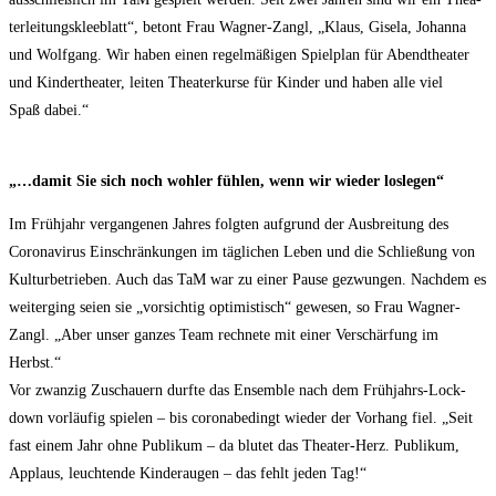
ter­lei­tungs­klee­blatt“, betont Frau Wag­ner-Zangl, „Klaus, Gise­la, Johan­na
und Wolf­gang. Wir haben einen regel­mä­ßi­gen Spiel­plan für Abend­thea­ter
und Kin­der­thea­ter, lei­ten Thea­ter­kur­se für Kin­der und haben alle viel
Spaß dabei.“
„…damit Sie sich noch woh­ler füh­len, wenn wir wie­der loslegen“
Im Früh­jahr ver­gan­ge­nen Jah­res folg­ten auf­grund der Aus­brei­tung des
Coro­na­vi­rus Ein­schrän­kun­gen im täg­li­chen Leben und die Schlie­ßung von
Kul­tur­be­trie­ben. Auch das TaM war zu einer Pau­se gezwun­gen. Nach­dem es
wei­ter­ging sei­en sie „vor­sich­tig opti­mis­tisch“ gewe­sen, so Frau Wag­ner-
Zangl. „Aber unser gan­zes Team rech­ne­te mit einer Ver­schär­fung im
Herbst.“
Vor zwan­zig Zuschau­ern durf­te das Ensem­ble nach dem Früh­jahrs-Lock­
down vor­läu­fig spie­len – bis coro­nabe­dingt wie­der der Vor­hang fiel. „Seit
fast einem Jahr ohne Publi­kum – da blu­tet das Thea­ter-Herz. Publi­kum,
Applaus, leuch­ten­de Kin­der­au­gen – das fehlt jeden Tag!“