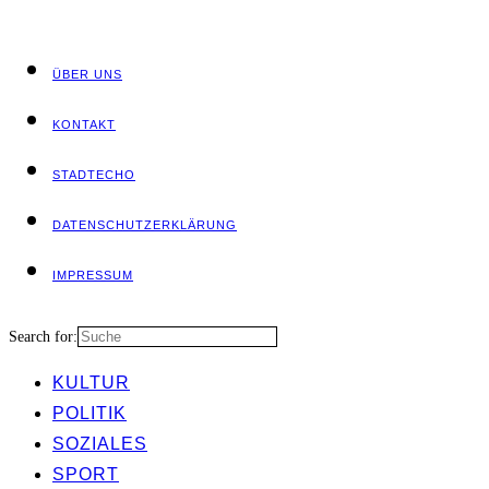
ÜBER UNS
KON­TAKT
STADT­ECHO
DATEN­SCHUTZ­ER­KLÄ­RUNG
IMPRES­SUM
Search for:
KUL­TUR
POLI­TIK
SOZIA­LES
SPORT