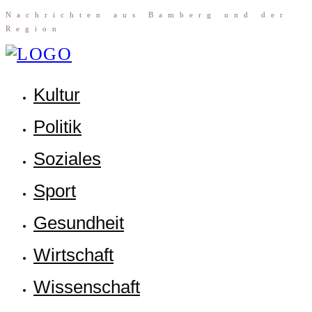
Nach­rich­ten aus Bam­berg und der
Region
Kul­tur
Poli­tik
Sozia­les
Sport
Gesund­heit
Wirt­schaft
Wis­sen­schaft