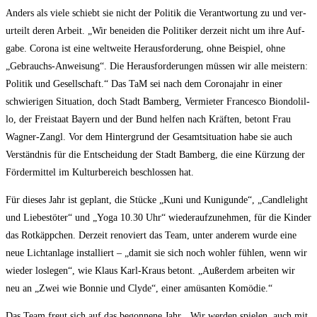
Anders als vie­le schiebt sie nicht der Poli­tik die Ver­ant­wor­tung zu und ver­
ur­teilt deren Arbeit. „Wir benei­den die Poli­ti­ker der­zeit nicht um ihre Auf­
ga­be. Coro­na ist eine welt­wei­te Her­aus­for­de­rung, ohne Bei­spiel, ohne
„Gebrauchs-Anwei­sung“. Die Her­aus­for­de­run­gen müs­sen wir alle meis­tern:
Poli­tik und Gesell­schaft.“ Das TaM sei nach dem Coro­na­jahr in einer
schwie­ri­gen Situa­ti­on, doch Stadt Bam­berg, Ver­mie­ter Fran­ces­co Bion­dol­il­
lo, der Frei­staat Bay­ern und der Bund hel­fen nach Kräf­ten, betont Frau
Wag­ner-Zangl. Vor dem Hin­ter­grund der Gesamt­si­tua­ti­on habe sie auch
Ver­ständ­nis für die Ent­schei­dung der Stadt Bam­berg, die eine Kür­zung der
För­der­mit­tel im Kul­tur­be­reich beschlos­sen hat.
Für die­ses Jahr ist geplant, die Stü­cke „Kuni und Kuni­gun­de“, „Cand­le­light
und Lie­bes­tö­ter“ und „Yoga 10.30 Uhr“ wie­der­auf­zu­neh­men, für die Kin­der
das Rot­käpp­chen. Der­zeit reno­viert das Team, unter ande­rem wur­de eine
neue Licht­an­la­ge instal­liert – „damit sie sich noch woh­ler füh­len, wenn wir
wie­der los­le­gen“, wie Klaus Karl-Kraus betont. „Außer­dem arbei­ten wir
neu an „Zwei wie Bon­nie und Cly­de“, einer amü­san­ten Komödie.“
Das Team freut sich auf das begon­ne­ne Jahr. „Wir wer­den spie­len, auch mit