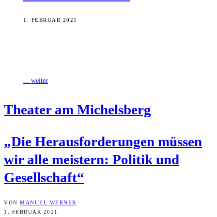
1. FEBRUAR 2021
Der Kulturbetrieb steht seit Beginn der Corona-Pandemie nahezu
still, viele in der Branche fürchten um ihre Existenz. Realistisch
zeigen sich Johanna Wagner-Zangl
... weiter
Thea­ter am Michelsberg
„Die Her­aus­for­de­run­gen müs­sen
wir alle meis­tern: Poli­tik und
Gesellschaft“
VON
MANUEL WERNER
1. FEBRUAR 2021