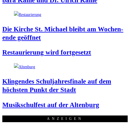
ba­ra Kah­le und Dr. Ulrich Kahle
Die Kir­che St. Micha­el bleibt am Wochen­
en­de geöffnet
Restau­rie­rung wird fortgesetzt
Klin­gen­des Schul­jah­res­fi­na­le auf dem
höchs­ten Punkt der Stadt
Musik­schul­fest auf der Altenburg
ANZEI­GEN