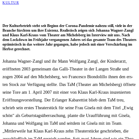
KULTUR
Der Kul­tur­be­trieb steht seit Beginn der Coro­na-Pan­de­mie nahe­zu still, vie­le in der
Bran­che fürch­ten um ihre Exis­tenz. Rea­lis­tisch zei­gen sich Johan­na Wag­ner-Zangl
und Klaus Karl-Kraus vom Thea­ter am Michels­berg im Inter­view mit uns. Nach
dem Lock­down im Früh­jahr ver­gan­ge­nen Jah­res sei das gesam­te Team des Thea­ters
opti­mis­tisch in das wei­te­re Jahr gegan­gen, habe jedoch mit einer Ver­schär­fung im
Herbst gerechnet.
Johan­na Wag­ner-Zangl und ihr Mann Wolf­gang Zangl, der Kin­der­arzt,
eröff­ne­ten 2003 gemein­sam das Gal­li-Thea­ter in der Lan­gen Stra­ße und
zogen 2004 auf den Michels­berg, wo Fran­ces­co Bion­dol­il­lo ihnen den ers­
ten Stock zur Ver­fü­gung stell­te. Das TaM (Thea­ter am Michels­berg) öff­ne­te
sei­ne Tore am 1. April 2007 mit einer von Klaus Karl-Kraus insze­nier­ten
Eröff­nungs­vor­stel­lung. Der Erlan­ger Kaba­ret­tist blieb dem TaM treu,
schrieb sein ers­tes Thea­ter­stück für sei­ne Frau Gise­la mit dem Titel „Ewig
schön“ als Geburts­tags­über­ra­schung, plan­te die Urauf­füh­rung mit Gise­la,
Johan­na und Wolf­gang im TaM und seit­dem ist Gise­la mit im Team.
„Mitt­ler­wei­le hat Klaus Karl-Kraus zehn Thea­ter­stü­cke geschrie­ben, die
aus­schließ­lich im TaM gespielt wer­den. Seit zwei Jah­ren sind wir ein Thea­