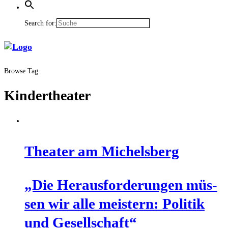
Search for:
Browse Tag
Kindertheater
Thea­ter am Michelsberg
„Die Her­aus­for­de­run­gen müs­
sen wir alle meis­tern: Poli­tik
und Gesellschaft“