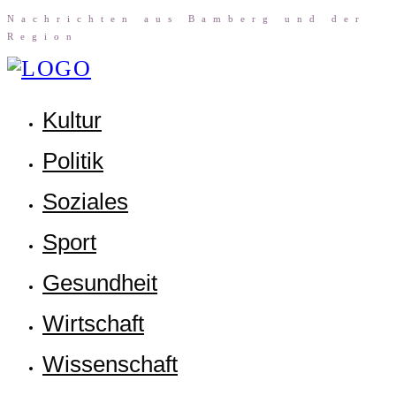
Nach­rich­ten aus Bam­berg und der
Region
Kul­tur
Poli­tik
Sozia­les
Sport
Gesund­heit
Wirt­schaft
Wis­sen­schaft