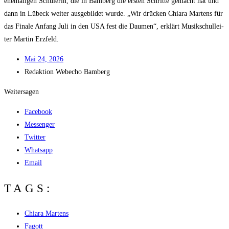
ehe­ma­li­gen Schü­le­rin, die in Bam­berg die ers­ten Schrit­te gemacht hat und
dann in Lübeck wei­ter aus­ge­bil­det wur­de. „Wir drü­cken Chia­ra Mar­tens für
das Fina­le Anfang Juli in den USA fest die Dau­men“, erklärt Musik­schul­lei­
ter Mar­tin Erzfeld.
Mai 24, 2026
Redak­ti­on
Web­echo Bamberg
Weitersagen
Facebook
Messenger
Twitter
Whatsapp
Email
TAGS:
Chiara Martens
Fagott