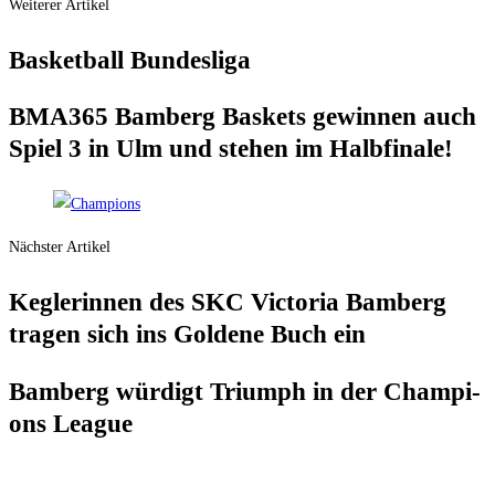
Weiterer Artikel
Bas­ket­ball Bundesliga
BMA365 Bam­berg Bas­kets gewin­nen auch
Spiel 3 in Ulm und ste­hen im Halbfinale!
Nächster Artikel
Keg­le­rin­nen des SKC Vic­to­ria Bam­berg
tra­gen sich ins Gol­de­ne Buch ein
Bam­berg wür­digt Tri­umph in der Cham­pi­
ons League