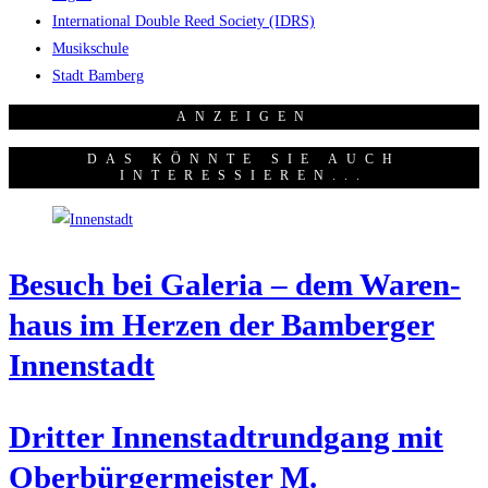
International Double Reed Society (IDRS)
Musikschule
Stadt Bamberg
ANZEI­GEN
DAS KÖNNTE SIE AUCH
INTERESSIEREN...
Besuch bei Gale­ria – dem Waren­
haus im Her­zen der Bam­ber­ger
Innenstadt
Drit­ter Innen­stadt­rund­gang mit
Ober­bür­ger­meis­ter M.