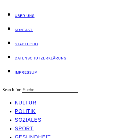
ÜBER UNS
KON­TAKT
STADT­ECHO
DATEN­SCHUTZ­ER­KLÄ­RUNG
IMPRES­SUM
Search for:
KUL­TUR
POLI­TIK
SOZIA­LES
SPORT
GESUND­HEIT