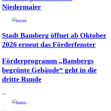
Niedermaier
Stadt Bam­berg öff­net ab Okto­ber
2026 erneut das Förderfenster
För­der­pro­gramm „Bam­bergs
begrün­te Gebäu­de“ geht in die
drit­te Runde