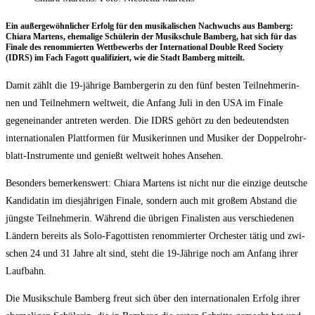
Ein außer­ge­wöhn­li­cher Erfolg für den musi­ka­li­schen Nach­wuchs aus Bam­berg:
Chia­ra Mar­tens, ehe­ma­li­ge Schü­le­rin der Musik­schu­le Bam­berg, hat sich für das
Fina­le des renom­mier­ten Wett­be­werbs der Inter­na­tio­nal Dou­ble Reed Socie­ty
(IDRS) im Fach Fagott qua­li­fi­ziert, wie die Stadt Bam­berg mitteilt.
Damit zählt die 19-jäh­ri­ge Bam­ber­ge­rin zu den fünf bes­ten Teil­neh­me­rin­
nen und Teil­neh­mern welt­weit, die Anfang Juli in den USA im Fina­le
gegen­ein­an­der antre­ten wer­den. Die IDRS gehört zu den bedeu­tends­ten
inter­na­tio­na­len Platt­for­men für Musi­ke­rin­nen und Musi­ker der Dop­pel­rohr­
blatt-Instru­men­te und genießt welt­weit hohes Ansehen.
Beson­ders bemer­kens­wert: Chia­ra Mar­tens ist nicht nur die ein­zi­ge deut­sche
Kan­di­da­tin im dies­jäh­ri­gen Fina­le, son­dern auch mit gro­ßem Abstand die
jüngs­te Teil­neh­me­rin. Wäh­rend die übri­gen Fina­lis­ten aus ver­schie­de­nen
Län­dern bereits als Solo-Fagot­tis­ten renom­mier­ter Orches­ter tätig und zwi­
schen 24 und 31 Jah­re alt sind, steht die 19-Jäh­ri­ge noch am Anfang ihrer
Laufbahn.
Die Musik­schu­le Bam­berg freut sich über den inter­na­tio­na­len Erfolg ihrer