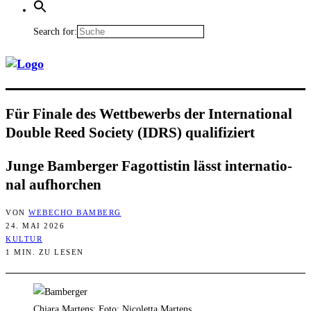
Search for:
Für Fina­le des Wett­be­werbs der Inter­na­tio­nal
Dou­ble Reed Socie­ty (IDRS) qualifiziert
Jun­ge Bam­ber­ger Fagot­tis­tin lässt inter­na­tio­
nal aufhorchen
VON
WEBECHO BAMBERG
24. MAI 2026
KULTUR
1 MIN. ZU LESEN
Chiara Martens: Foto: Nicoletta Martens