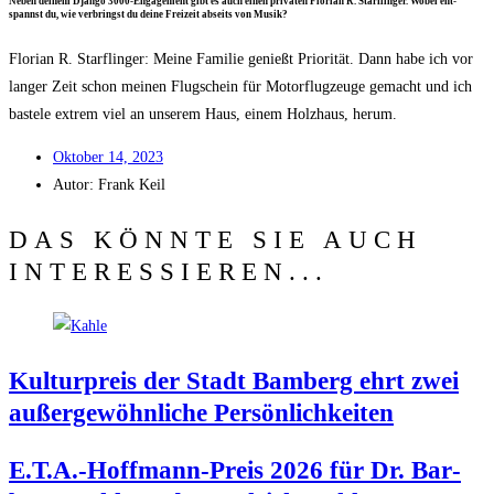
Neben dei­nem Djan­go 3000-Enga­ge­ment gibt es auch einen pri­va­ten Flo­ri­an R. Starf­lin­ger. Wobei ent­
spannst du, wie ver­bringst du dei­ne Frei­zeit abseits von Musik?
Flo­ri­an R. Starf­lin­ger: Mei­ne Fami­lie genießt Prio­ri­tät. Dann habe ich vor
lan­ger Zeit schon mei­nen Flug­schein für Motor­flug­zeu­ge gemacht und ich
bas­te­le extrem viel an unse­rem Haus, einem Holz­haus, herum.
Okto­ber 14, 2023
Autor:
Frank Keil
DAS KÖNNTE SIE AUCH
INTERESSIEREN...
Kul­tur­preis der Stadt Bam­berg ehrt zwei
außer­ge­wöhn­li­che Persönlichkeiten
E.T.A.-Hoffmann-Preis 2026 für Dr. Bar­