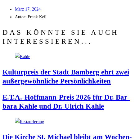
März 17, 2024
Autor:
Frank Keil
DAS KÖNNTE SIE AUCH
INTERESSIEREN...
Kul­tur­preis der Stadt Bam­berg ehrt zwei
außer­ge­wöhn­li­che Persönlichkeiten
E.T.A.-Hoffmann-Preis 2026 für Dr. Bar­
ba­ra Kah­le und Dr. Ulrich Kahle
Die Kir­che St. Micha­el bleibt am Wochen­