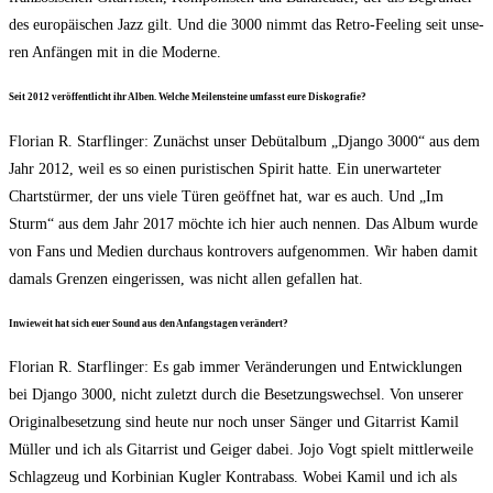
des euro­päi­schen Jazz gilt. Und die 3000 nimmt das Retro-Fee­ling seit unse­
ren Anfän­gen mit in die Moderne.
Seit 2012 ver­öf­fent­licht ihr Alben. Wel­che Mei­len­stei­ne umfasst eure Diskografie?
Flo­ri­an R. Starf­lin­ger: Zunächst unser Debüt­al­bum „Djan­go 3000“ aus dem
Jahr 2012, weil es so einen puris­ti­schen Spi­rit hat­te. Ein uner­war­te­ter
Chart­stür­mer, der uns vie­le Türen geöff­net hat, war es auch. Und „Im
Sturm“ aus dem Jahr 2017 möch­te ich hier auch nen­nen. Das Album wur­de
von Fans und Medi­en durch­aus kon­tro­vers auf­ge­nom­men. Wir haben damit
damals Gren­zen ein­ge­ris­sen, was nicht allen gefal­len hat.
Inwie­weit hat sich euer Sound aus den Anfangs­ta­gen verändert?
Flo­ri­an R. Starf­lin­ger: Es gab immer Ver­än­de­run­gen und Ent­wick­lun­gen
bei Djan­go 3000, nicht zuletzt durch die Beset­zungs­wech­sel. Von unse­rer
Ori­gi­nal­be­set­zung sind heu­te nur noch unser Sän­ger und Gitar­rist Kamil
Mül­ler und ich als Gitar­rist und Gei­ger dabei. Jojo Vogt spielt mitt­ler­wei­le
Schlag­zeug und Kor­bi­ni­an Kug­ler Kon­tra­bass. Wobei Kamil und ich als