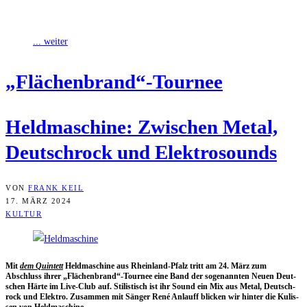
Chiemgau als Quintett begann und die
... weiter
„Flächenbrand“-Tournee
Held­ma­schi­ne: Zwi­schen Metal,
Deutsch­rock und Elektrosounds
VON
FRANK KEIL
17. MÄRZ 2024
KULTUR
Mit
dem Quin­tett
Held­ma­schi­ne aus Rhein­land-Pfalz tritt am 24. März zum
Abschluss ihrer „Flächenbrand“-Tournee eine Band der soge­nann­ten Neu­en Deut­
schen Här­te im Live-Club auf. Sti­lis­tisch ist ihr Sound ein Mix aus Metal, Deutsch­
rock und Elek­tro. Zusam­men mit Sän­ger René Anlauff bli­cken wir hin­ter die Kulis­