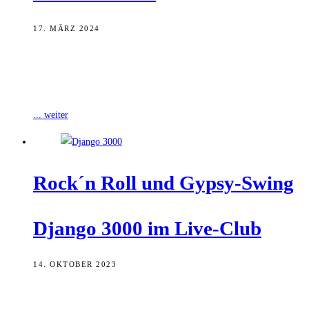
17. MÄRZ 2024
Mit dem Quintett Heldmaschine aus Rheinland-Pfalz tritt am 24.
März zum Abschluss ihrer „Flächenbrand“-Tournee eine Band der
sogenannten Neuen Deutschen Härte im
... weiter
Rock´n Roll und Gypsy-Swing
Djan­go 3000 im Live-Club
14. OKTOBER 2023
„Zurück zu den Wurzeln“ beschreibt das aktuelle Django 3000-
Album „Alibabo“ (2022) treffend. Was 2011 im bayerischen