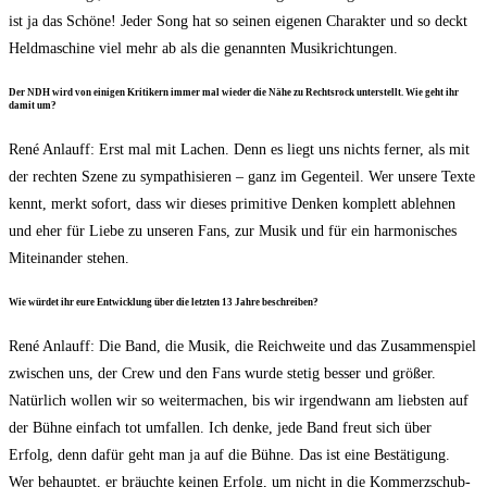
ist ja das Schö­ne! Jeder Song hat so sei­nen eige­nen Cha­rak­ter und so deckt
Held­ma­schi­ne viel mehr ab als die genann­ten Musikrichtungen.
Der NDH wird von eini­gen Kri­ti­kern immer mal wie­der die Nähe zu Rechts­rock unter­stellt. Wie geht ihr
damit um?
René Anlauff: Erst mal mit Lachen. Denn es liegt uns nichts fer­ner, als mit
der rech­ten Sze­ne zu sym­pa­thi­sie­ren – ganz im Gegen­teil. Wer unse­re Tex­te
kennt, merkt sofort, dass wir die­ses pri­mi­ti­ve Den­ken kom­plett ableh­nen
und eher für Lie­be zu unse­ren Fans, zur Musik und für ein har­mo­ni­sches
Mit­ein­an­der stehen.
Wie wür­det ihr eure Ent­wick­lung über die letz­ten 13 Jah­re beschreiben?
René Anlauff: Die Band, die Musik, die Reich­wei­te und das Zusam­men­spiel
zwi­schen uns, der Crew und den Fans wur­de ste­tig bes­ser und grö­ßer.
Natür­lich wol­len wir so wei­ter­ma­chen, bis wir irgend­wann am liebs­ten auf
der Büh­ne ein­fach tot umfal­len. Ich den­ke, jede Band freut sich über
Erfolg, denn dafür geht man ja auf die Büh­ne. Das ist eine Bestä­ti­gung.
Wer behaup­tet, er bräuch­te kei­nen Erfolg, um nicht in die Kom­merz­schub­