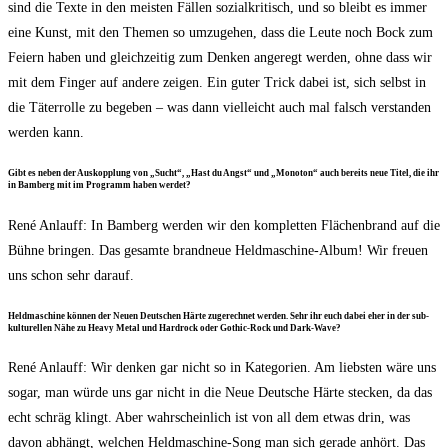
sind die Tex­te in den meis­ten Fäl­len sozi­al­kri­tisch, und so bleibt es immer
eine Kunst, mit den The­men so umzu­ge­hen, dass die Leu­te noch Bock zum
Fei­ern haben und gleich­zei­tig zum Den­ken ange­regt wer­den, ohne dass wir
mit dem Fin­ger auf ande­re zei­gen. Ein guter Trick dabei ist, sich selbst in
die Täter­rol­le zu bege­ben – was dann viel­leicht auch mal falsch ver­stan­den
wer­den kann.
Gibt es neben der Aus­kopp­lung von „Sucht“, „Hast du Angst“ und „Mono­ton“ auch bereits neue Titel, die ihr
in Bam­berg mit im Pro­gramm haben werdet?
René Anlauff: In Bam­berg wer­den wir den kom­plet­ten Flä­chen­brand auf die
Büh­ne brin­gen. Das gesam­te brand­neue Held­ma­schi­ne-Album! Wir freu­en
uns schon sehr darauf.
Held­ma­schi­ne kön­nen der Neu­en Deut­schen Här­te zuge­rech­net wer­den. Sehr ihr euch dabei eher in der sub­
kul­tu­rel­len Nähe zu Hea­vy Metal und Hard­rock oder Gothic-Rock und Dark-Wave?
René Anlauff: Wir den­ken gar nicht so in Kate­go­rien. Am liebs­ten wäre uns
sogar, man wür­de uns gar nicht in die Neue Deut­sche Här­te ste­cken, da das
echt schräg klingt. Aber wahr­schein­lich ist von all dem etwas drin, was
davon abhängt, wel­chen Held­ma­schi­ne-Song man sich gera­de anhört. Das