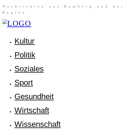
Nach­rich­ten aus Bam­berg und der
Region
Kul­tur
Poli­tik
Sozia­les
Sport
Gesund­heit
Wirt­schaft
Wis­sen­schaft