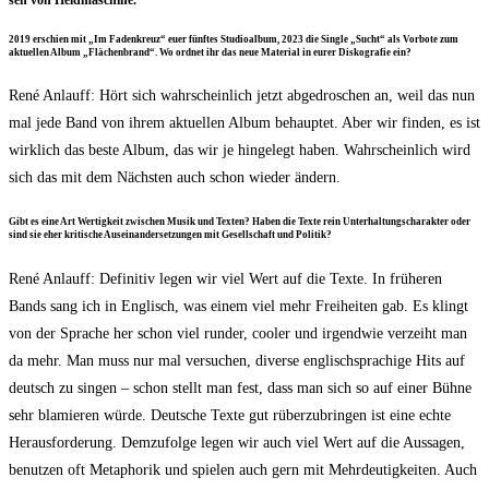
sen von Heldmaschine.
2019 erschien mit „Im Faden­kreuz“ euer fünf­tes Stu­dio­al­bum, 2023 die Sin­gle „Sucht“ als Vor­bo­te zum
aktu­el­len Album „Flä­chen­brand“. Wo ord­net ihr das neue Mate­ri­al in eurer Dis­ko­gra­fie ein?
René Anlauff: Hört sich wahr­schein­lich jetzt abge­dro­schen an, weil das nun
mal jede Band von ihrem aktu­el­len Album behaup­tet. Aber wir fin­den, es ist
wirk­lich das bes­te Album, das wir je hin­ge­legt haben. Wahr­schein­lich wird
sich das mit dem Nächs­ten auch schon wie­der ändern.
Gibt es eine Art Wer­tig­keit zwi­schen Musik und Tex­ten? Haben die Tex­te rein Unter­hal­tungs­cha­rak­ter oder
sind sie eher kri­ti­sche Aus­ein­an­der­set­zun­gen mit Gesell­schaft und Politik?
René Anlauff: Defi­ni­tiv legen wir viel Wert auf die Tex­te. In frü­he­ren
Bands sang ich in Eng­lisch, was einem viel mehr Frei­hei­ten gab. Es klingt
von der Spra­che her schon viel run­der, coo­ler und irgend­wie ver­zeiht man
da mehr. Man muss nur mal ver­su­chen, diver­se eng­lisch­spra­chi­ge Hits auf
deutsch zu sin­gen – schon stellt man fest, dass man sich so auf einer Büh­ne
sehr bla­mie­ren wür­de. Deut­sche Tex­te gut rüber­zu­brin­gen ist eine ech­te
Her­aus­for­de­rung. Dem­zu­fol­ge legen wir auch viel Wert auf die Aus­sa­gen,
benut­zen oft Meta­pho­rik und spie­len auch gern mit Mehr­deu­tig­kei­ten. Auch