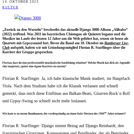
14. OKTOBER 2023
KULTUR
„Zurück zu den Wur­zeln“ beschreibt das aktu­el­le Djan­go 3000-Album „Ali­b­abo“
(2022) tref­fend. Was 2011 im baye­ri­schen Chiem­gau als Quin­tett begann und die
Musi­ker im Lau­fe der letz­ten 12 Jah­re um die Welt geführt hat, set­zen sie heu­te als
Quar­tett mit Gyp­sy­sound fort. Bevor die Band am 18. Okto­ber im
Bam­ber­ger Live-
Club
auf­spielt, haben wir mit Grün­dungs­mit­glied Flo­ri­an R. Starf­lin­ger über die
Kar­rie­re der Grup­pe gesprochen.
Flo­ri­an, hast du eine pro­fes­sio­nel­le musi­ka­li­sche Aus­bil­dung erhal­ten? Wel­che Musik hat dich als Jugend­li­
cher inspi­riert, spä­ter eine eige­ne Kar­rie­re zu starten?
Flo­ri­an R. Starf­lin­ger: Ja, ich habe klas­si­sche Musik stu­diert, im Haupt­fach
Vio­la. Nach dem Stu­di­um habe ich die Klas­sik ver­las­sen und schnell
gemerkt, dass mich die­se Ein­flüs­se aus Bal­kan-Beats, Gitarren-Rock´n Roll
und Gypsy-Swing so schnell nicht mehr loslassen.
er
Wie kam es zu eurem Band­na­men, der vor­der­grün­dig an einen Italo-Wes­tern der 1960
Jah­re erinnert?
Flo­ri­an R. Starf­lin­ger: Djan­go nimmt Bezug auf Djan­go Rein­hardt, den
fran­zö­si­schen Gitar­ris­ten, Kom­po­nis­ten und Band­lea­der, der als Begrün­der