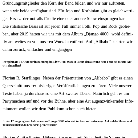
Grün­dungs­mit­glie­der den Kern der Band bil­den und wir nur auf­tre­ten,
wenn wir bei­de ver­füg­bar sind. Für Jojo und Kor­bi­ni­an gibt es gleich­wer­ti­
gen Ersatz, der not­falls für die eine oder ande­re Show ein­sprin­gen kann.
Die sti­lis­ti­sche Basis ist auf jeden Fall immer Folk, Pop und Rock geblie­
ben, aber 2019 hat­ten wir uns mit dem Album „Djan­go 4000“ wohl defi­ni­
tiv am wei­tes­ten von unse­ren Wur­zeln ent­fernt. Auf „Ali­b­abo“ kehr­ten wir
dahin zurück, ein­fa­cher und eingängiger.
Ihr spielt am 18. Okto­ber in Bam­berg im Live Club. Wor­auf kön­ne sich alte und neue Fans bei die­sem Auf­
tritt einstellen?
Flo­ri­an R. Starf­lin­ger: Neben der Prä­sen­ta­ti­on von „Ali­b­abo“ gibt es einen
Quer­schnitt unse­rer bis­he­ri­gen Ver­öf­fent­li­chun­gen zu hören. Vie­le unse­rer
Tex­te haben ja durch­aus so eine Art zwei­ter Ebe­ne. Natür­lich geht es um
Par­ty­ma­chen auf und vor der Büh­ne, aber eine Art augen­zwin­kern­des Info­
tain­ment wol­len wir dem Publi­kum schon auch bieten.
In den 12 ver­gan­ge­nen Jah­ren waren Djan­go 3000 sehr viel im Aus­land unter­wegs. Auf wel­che Shows und
Tour­neen blickst du beson­ders ger­ne zurück?
Flo­ri­an R. Starf­lin­ger: Höhe­punk­te waren mit Sicher­heit die Shows in