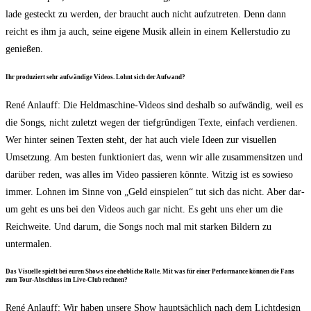
la­de gesteckt zu wer­den, der braucht auch nicht auf­zu­tre­ten. Denn dann
reicht es ihm ja auch, sei­ne eige­ne Musik allein in einem Kel­ler­stu­dio zu
genießen.
Ihr pro­du­ziert sehr auf­wän­di­ge Vide­os. Lohnt sich der Aufwand?
René Anlauff: Die Held­ma­schi­ne-Vide­os sind des­halb so auf­wän­dig, weil es
die Songs, nicht zuletzt wegen der tief­grün­di­gen Tex­te, ein­fach ver­die­nen.
Wer hin­ter sei­nen Tex­ten steht, der hat auch vie­le Ideen zur visu­el­len
Umset­zung. Am bes­ten funk­tio­niert das, wenn wir alle zusam­men­sit­zen und
dar­über reden, was alles im Video pas­sie­ren könn­te. Wit­zig ist es sowie­so
immer. Loh­nen im Sin­ne von „Geld ein­spie­len“ tut sich das nicht. Aber dar­
um geht es uns bei den Vide­os auch gar nicht. Es geht uns eher um die
Reich­wei­te. Und dar­um, die Songs noch mal mit star­ken Bil­dern zu
untermalen.
Das Visu­el­le spielt bei euren Shows eine eheb­li­che Rol­le. Mit was für einer Per­for­mance kön­nen die Fans
zum Tour-Abschluss im Live-Club rechnen?
René Anlauff: Wir haben unse­re Show haupt­säch­lich nach dem Licht­de­sign