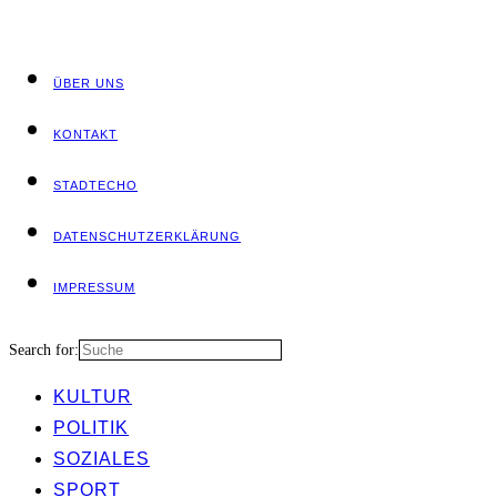
ÜBER UNS
KON­TAKT
STADT­ECHO
DATEN­SCHUTZ­ER­KLÄ­RUNG
IMPRES­SUM
Search for:
KUL­TUR
POLI­TIK
SOZIA­LES
SPORT