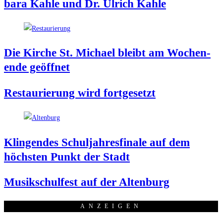
ba­ra Kah­le und Dr. Ulrich Kahle
Die Kir­che St. Micha­el bleibt am Wochen­
en­de geöffnet
Restau­rie­rung wird fortgesetzt
Klin­gen­des Schul­jah­res­fi­na­le auf dem
höchs­ten Punkt der Stadt
Musik­schul­fest auf der Altenburg
ANZEI­GEN