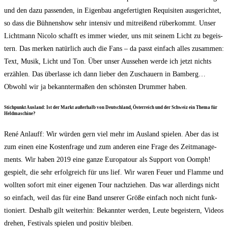
und den dazu pas­sen­den, in Eigen­bau ange­fer­tig­ten Requi­si­ten aus­ge­rich­tet,
so dass die Büh­nen­show sehr inten­siv und mit­rei­ßend rüber­kommt. Unser
Licht­mann Nico­lo schafft es immer wie­der, uns mit sei­nem Licht zu begeis­
tern. Das mer­ken natür­lich auch die Fans – da passt ein­fach alles zusam­men:
Text, Musik, Licht und Ton. Über unser Aus­se­hen wer­de ich jetzt nichts
erzäh­len. Das über­las­se ich dann lie­ber den Zuschau­ern in Bam­berg…
Obwohl wir ja bekann­ter­ma­ßen den schöns­ten Drum­mer haben.
Stich­punkt Aus­land: Ist der Markt außer­halb von Deutsch­land, Öster­reich und der Schweiz ein The­ma für
Heldmaschine?
René Anlauff: Wir wür­den gern viel mehr im Aus­land spie­len. Aber das ist
zum einen eine Kos­ten­fra­ge und zum ande­ren eine Fra­ge des Zeit­ma­nage­
ments. Wir haben 2019 eine gan­ze Euro­pa­tour als Sup­port von Oomph!
gespielt, die sehr erfolg­reich für uns lief. Wir waren Feu­er und Flam­me und
woll­ten sofort mit einer eige­nen Tour nach­zie­hen. Das war aller­dings nicht
so ein­fach, weil das für eine Band unse­rer Grö­ße ein­fach noch nicht funk­
tio­niert. Des­halb gilt wei­ter­hin: Bekann­ter wer­den, Leu­te begeis­tern, Vide­os
dre­hen, Fes­ti­vals spie­len und posi­tiv bleiben.