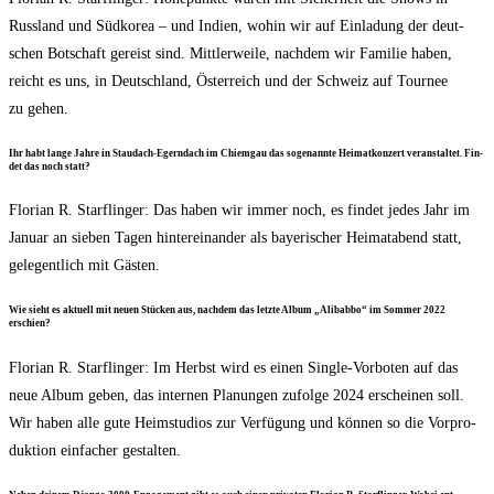
Russ­land und Süd­ko­rea – und Indi­en, wohin wir auf Ein­la­dung der deut­
schen Bot­schaft gereist sind. Mitt­ler­wei­le, nach­dem wir Fami­lie haben,
reicht es uns, in Deutsch­land, Öster­reich und der Schweiz auf Tour­nee
zu gehen.
Ihr habt lan­ge Jah­re in Stau­dach-Egerndach im Chiem­gau das soge­nann­te Hei­mat­kon­zert ver­an­stal­tet. Fin­
det das noch statt?
Flo­ri­an R. Starf­lin­ger: Das haben wir immer noch, es fin­det jedes Jahr im
Janu­ar an sie­ben Tagen hin­ter­ein­an­der als baye­ri­scher Hei­mat­abend statt,
gele­gent­lich mit Gästen.
Wie sieht es aktu­ell mit neu­en Stü­cken aus, nach­dem das letz­te Album „Ali­bab­bo“ im Som­mer 2022
erschien?
Flo­ri­an R. Starf­lin­ger: Im Herbst wird es einen Sin­gle-Vor­bo­ten auf das
neue Album geben, das inter­nen Pla­nun­gen zufol­ge 2024 erschei­nen soll.
Wir haben alle gute Heim­stu­di­os zur Ver­fü­gung und kön­nen so die Vor­pro­
duk­ti­on ein­fa­cher gestalten.