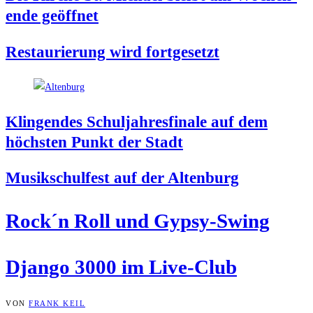
en­de geöffnet
Restau­rie­rung wird fortgesetzt
Klin­gen­des Schul­jah­res­fi­na­le auf dem
höchs­ten Punkt der Stadt
Musik­schul­fest auf der Altenburg
Rock´n Roll und Gypsy-Swing
Djan­go 3000 im Live-Club
VON
FRANK KEIL