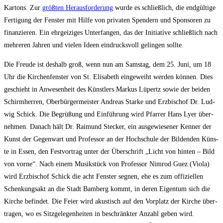
Kar­tons. Zur
größ­ten Her­aus­for­de­rung
wur­de es schließ­lich, die end­gül­ti­ge
Fer­ti­gung der Fens­ter mit Hil­fe von pri­va­ten Spen­dern und Spon­so­ren zu
finan­zie­ren. Ein ehr­gei­zi­ges Unter­fan­gen, das der Initia­ti­ve schließ­lich nach
meh­re­ren Jah­ren und vie­len Ideen ein­drucks­voll gelin­gen sollte.
Die Freu­de ist des­halb groß, wenn nun am Sams­tag, dem 25. Juni, um 18
Uhr die Kir­chen­fens­ter von St. Eli­sa­beth ein­ge­weiht wer­den kön­nen. Dies
geschieht in Anwe­sen­heit des Künst­lers Mar­kus Lüpertz sowie der bei­den
Schirm­her­ren, Ober­bür­ger­meis­ter Andre­as Star­ke und Erz­bi­schof Dr. Lud­
wig Schick. Die Begrü­ßung und Ein­füh­rung wird Pfar­rer Hans Lyer über­
neh­men. Danach hält Dr. Rai­mund Ste­cker, ein aus­ge­wie­se­ner Ken­ner der
Kunst der Gegen­wart und Pro­fes­sor an der Hoch­schu­le der Bil­den­den Küns­
te in Essen, den Fest­vor­trag unter der Über­schrift „Licht von hin­ten – Bild
von vor­ne“. Nach einem Musik­stück von Pro­fes­sor Nim­rod Guez (Vio­la)
wird Erz­bi­schof Schick die acht Fens­ter seg­nen, ehe es zum offi­zi­el­len
Schen­kungs­akt an die Stadt Bam­berg kommt, in deren Eigen­tum sich die
Kir­che befin­det. Die Fei­er wird akus­tisch auf den Vor­platz der Kir­che über­
tra­gen, wo es Sitz­ge­le­gen­hei­ten in beschränk­ter Anzahl geben wird.