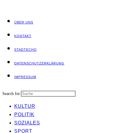
ÜBER UNS
KON­TAKT
STADT­ECHO
DATEN­SCHUTZ­ER­KLÄ­RUNG
IMPRES­SUM
Search for:
KUL­TUR
POLI­TIK
SOZIA­LES
SPORT