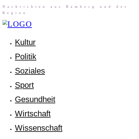
Nach­rich­ten aus Bam­berg und der
Region
Kul­tur
Poli­tik
Sozia­les
Sport
Gesund­heit
Wirt­schaft
Wis­sen­schaft