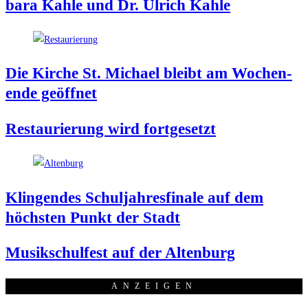
ba­ra Kah­le und Dr. Ulrich Kahle
Die Kir­che St. Micha­el bleibt am Wochen­
en­de geöffnet
Restau­rie­rung wird fortgesetzt
Klin­gen­des Schul­jah­res­fi­na­le auf dem
höchs­ten Punkt der Stadt
Musik­schul­fest auf der Altenburg
ANZEI­GEN