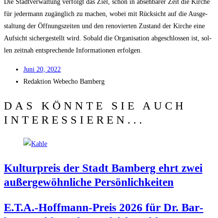
Die Stadt­ver­wal­tung ver­folgt das Ziel, schon in abseh­ba­rer Zeit die Kir­che
für jeder­mann zugäng­lich zu machen, wobei mit Rück­sicht auf die Aus­ge­
stal­tung der Öff­nungs­zei­ten und den reno­vier­ten Zustand der Kir­che eine
Auf­sicht sicher­ge­stellt wird. Sobald die Orga­ni­sa­ti­on abge­schlos­sen ist, sol­
len zeit­nah ent­spre­chen­de Infor­ma­tio­nen erfolgen.
Juni 20, 2022
Redak­ti­on
Web­echo Bamberg
DAS KÖNNTE SIE AUCH
INTERESSIEREN...
Kul­tur­preis der Stadt Bam­berg ehrt zwei
außer­ge­wöhn­li­che Persönlichkeiten
E.T.A.-Hoffmann-Preis 2026 für Dr. Bar­