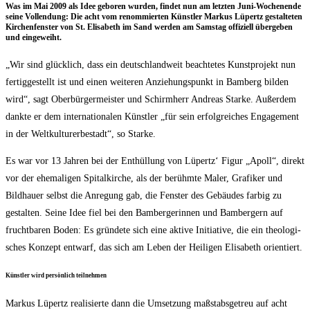
Was im Mai 2009 als Idee gebo­ren wur­den, fin­det nun am letz­ten Juni-Wochen­en­de
sei­ne Voll­endung: Die acht vom renom­mier­ten Künst­ler Mar­kus Lüpertz gestal­te­ten
Kir­chen­fens­ter von St. Eli­sa­beth im Sand wer­den am Sams­tag offi­zi­ell über­ge­ben
und eingeweiht.
„Wir sind glück­lich, dass ein deutsch­land­weit beach­te­tes Kunst­pro­jekt nun
fer­tig­ge­stellt ist und einen wei­te­ren Anzie­hungs­punkt in Bam­berg bil­den
wird“, sagt Ober­bür­ger­meis­ter und Schirm­herr Andre­as Star­ke. Außer­dem
dank­te er dem inter­na­tio­na­len Künst­ler „für sein erfolg­rei­ches Enga­ge­ment
in der Welt­kul­tur­er­be­stadt“, so Starke.
Es war vor 13 Jah­ren bei der Ent­hül­lung von Lüpertz‘ Figur „Apoll“, direkt
vor der ehe­ma­li­gen Spi­tal­kir­che, als der berühm­te Maler, Gra­fi­ker und
Bild­hau­er selbst die Anre­gung gab, die Fens­ter des Gebäu­des far­big zu
gestal­ten. Sei­ne Idee fiel bei den Bam­ber­ge­rin­nen und Bam­ber­gern auf
frucht­ba­ren Boden: Es grün­de­te sich eine akti­ve Initia­ti­ve, die ein theo­lo­gi­
sches Kon­zept ent­warf, das sich am Leben der Hei­li­gen Eli­sa­beth orientiert.
Künst­ler wird per­sön­lich teilnehmen
Mar­kus Lüpertz rea­li­sier­te dann die Umset­zung maß­stabs­ge­treu auf acht