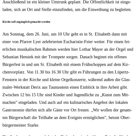
Anschlie­ßend ist ein klei­ner Umtrunk geplant. Die Öffent­lich­keit ist ein­ge­
la­den, sich an Ort und Stel­le ein­zu­fin­den, um die Ein­wei­hung zu begleiten.
Kir­che soll zugäng­lich gemacht werden
Am Sonn­tag, dem 26. Juni, um 10 Uhr geht es in St. Eli­sa­beth dann mit
einer von Pfar­rer Lyer zele­brier­ten Eucha­ris­tie-Fei­er wei­ter. Für einen fei­
er­li­chen musi­ka­li­schen Rah­men wer­den hier Lothar May­er an der Orgel und
Sebas­ti­an Hen­siek mit der Trom­pe­te sor­gen. Danach beginnt ein offe­nes
Bür­ger­fest in und um St. Eli­sa­beth mit einem Früh­schop­pen auf dem Kir­
chen­vor­platz. Von 11.30 bis 16.30 Uhr gibt es Füh­run­gen zu den Lüpertz-
Fens­tern in der Kir­che und klei­ne Orgel­kon­zer­te, wäh­rend außen die Glas­
ma­ler-Werk­statt Derix aus Tau­nus­stein einen Ein­blick in ihre Arbeit gibt.
Zwi­schen 12 bis 15 Uhr sind Kin­der und Jugend­li­che zu „Kunst zum Mit­
ma­chen“ ein­ge­la­den. Und auch auf ein kuli­na­ri­sches Ange­bot der loka­len
Gas­tro­no­mie dür­fen sich alle Gäs­te vor Ort freu­en. „Wir wol­len der gesam­
ten Bür­ger­schaft die Teil­ha­be an dem Ereig­nis ermög­li­chen“, betont Ober­
bür­ger­meis­ter Starke.