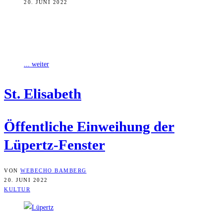
20. JUNI 2022
Was im Mai 2009 als Idee geboren wurden, findet nun am letzten
Juni-Wochenende seine Vollendung: Die acht vom renommierten
Künstler Markus Lüpertz
... weiter
St. Eli­sa­beth
Öffent­li­che Ein­wei­hung der
Lüpertz-Fenster
VON
WEBECHO BAMBERG
20. JUNI 2022
KULTUR