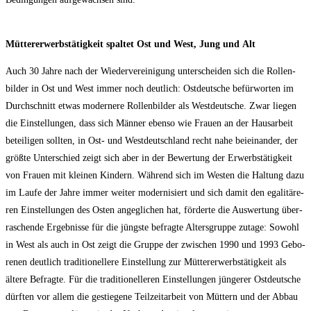
Müt­ter­er­werbs­tä­tig­keit spal­tet Ost und West, Jung und Alt
Auch 30 Jah­re nach der Wie­der­ver­ei­ni­gung unter­schei­den sich die Rol­len­
bil­der in Ost und West immer noch deut­lich: Ost­deut­sche befür­wor­ten im
Durch­schnitt etwas moder­ne­re Rol­len­bil­der als West­deut­sche. Zwar lie­gen
die Ein­stel­lun­gen, dass sich Män­ner eben­so wie Frau­en an der Haus­ar­beit
betei­li­gen soll­ten, in Ost- und West­deutsch­land recht nahe bei­ein­an­der, der
größ­te Unter­schied zeigt sich aber in der Bewer­tung der Erwerbs­tä­tig­keit
von Frau­en mit klei­nen Kin­dern. Wäh­rend sich im Wes­ten die Hal­tung dazu
im Lau­fe der Jah­re immer wei­ter moder­ni­siert und sich damit den ega­li­tä­re­
ren Ein­stel­lun­gen des Osten ange­gli­chen hat, för­der­te die Aus­wer­tung über­
ra­schen­de Ergeb­nis­se für die jüngs­te befrag­te Alters­grup­pe zuta­ge: Sowohl
in West als auch in Ost zeigt die Grup­pe der zwi­schen 1990 und 1993 Gebo­
re­nen deut­lich tra­di­tio­nel­le­re Ein­stel­lung zur Müt­ter­er­werbs­tä­tig­keit als
älte­re Befrag­te. Für die tra­di­tio­nel­le­ren Ein­stel­lun­gen jün­ge­rer Ost­deut­sche
dürf­ten vor allem die gestie­ge­ne Teil­zeit­ar­beit von Müt­tern und der Abbau