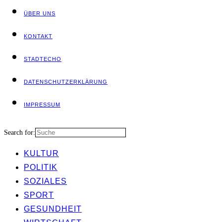
ÜBER UNS
KON­TAKT
STADT­ECHO
DATEN­SCHUTZ­ER­KLÄ­RUNG
IMPRES­SUM
Search for:
KUL­TUR
POLI­TIK
SOZIA­LES
SPORT
GESUND­HEIT