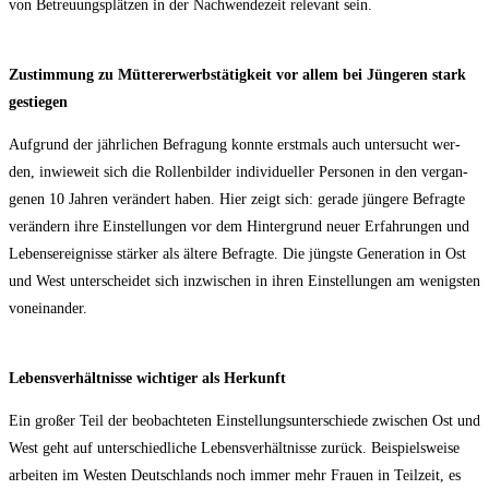
von Betreu­ungs­plät­zen in der Nach­wen­de­zeit rele­vant sein.
Zustim­mung zu Müt­ter­er­werbs­tä­tig­keit vor allem bei Jün­ge­ren stark
gestiegen
Auf­grund der jähr­li­chen Befra­gung konn­te erst­mals auch unter­sucht wer­
den, inwie­weit sich die Rol­len­bil­der indi­vi­du­el­ler Per­so­nen in den ver­gan­
ge­nen 10 Jah­ren ver­än­dert haben. Hier zeigt sich: gera­de jün­ge­re Befrag­te
ver­än­dern ihre Ein­stel­lun­gen vor dem Hin­ter­grund neu­er Erfah­run­gen und
Lebens­er­eig­nis­se stär­ker als älte­re Befrag­te. Die jüngs­te Gene­ra­ti­on in Ost
und West unter­schei­det sich inzwi­schen in ihren Ein­stel­lun­gen am wenigs­ten
voneinander.
Lebens­ver­hält­nis­se wich­ti­ger als Herkunft
Ein gro­ßer Teil der beob­ach­te­ten Ein­stel­lungs­un­ter­schie­de zwi­schen Ost und
West geht auf unter­schied­li­che Lebens­ver­hält­nis­se zurück. Bei­spiels­wei­se
arbei­ten im Wes­ten Deutsch­lands noch immer mehr Frau­en in Teil­zeit, es