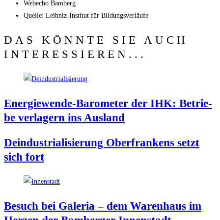
Web­echo Bamberg
Quel­le: Leib­niz-Insti­tut für Bildungsverläufe
DAS KÖNNTE SIE AUCH
INTERESSIEREN...
Ener­gie­wen­de-Baro­me­ter der IHK: Betrie­
be ver­la­gern ins Ausland
Deindus­tria­li­sie­rung Ober­fran­kens setzt
sich fort
Besuch bei Gale­ria – dem Waren­haus im