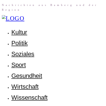
Nach­rich­ten aus Bam­berg und der
Region
Kul­tur
Poli­tik
Sozia­les
Sport
Gesund­heit
Wirt­schaft
Wis­sen­schaft