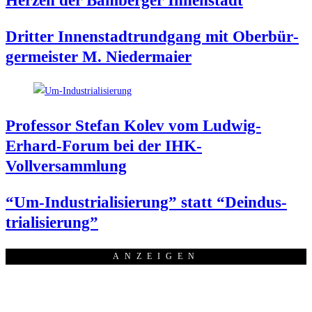
Her­zen der Bam­ber­ger Innenstadt
Drit­ter Innen­stadt­rund­gang mit Ober­bür­
ger­meis­ter M. Niedermaier
Pro­fes­sor Ste­fan Kolev vom Lud­wig-
Erhard-Forum bei der IHK-
Vollversammlung
“Um-Indus­tria­li­sie­rung” statt “Deindus­
tria­li­sie­rung”
ANZEI­GEN