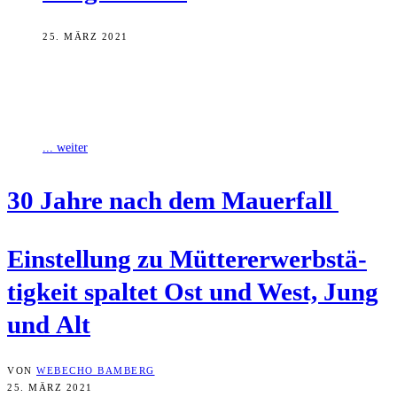
25. MÄRZ 2021
Sollten Mütter kleiner Kinder beruflich kürzer treten? Frauen sich
lieber um die Familie als um die Karriere kümmern? Männer sich
aus der
... weiter
30 Jah­re nach dem Mauerfall
Ein­stel­lung zu Müt­ter­er­werbs­tä­
tig­keit spal­tet Ost und West, Jung
und Alt
VON
WEBECHO BAMBERG
25. MÄRZ 2021