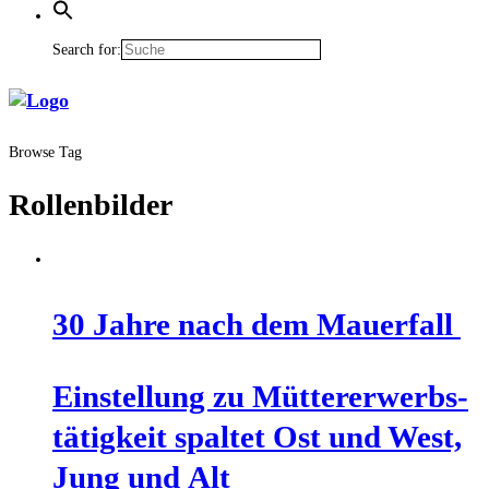
Search for:
Browse Tag
Rollenbilder
30 Jah­re nach dem Mauerfall
Ein­stel­lung zu Müt­ter­er­werbs­
tä­tig­keit spal­tet Ost und West,
Jung und Alt