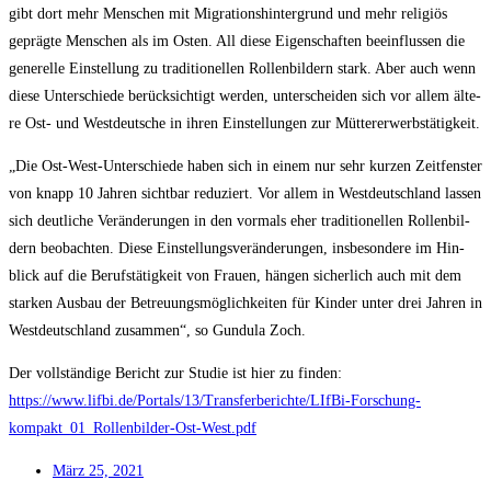
gibt dort mehr Men­schen mit Migra­ti­ons­hin­ter­grund und mehr reli­gi­ös
gepräg­te Men­schen als im Osten. All die­se Eigen­schaf­ten beein­flus­sen die
gene­rel­le Ein­stel­lung zu tra­di­tio­nel­len Rol­len­bil­dern stark. Aber auch wenn
die­se Unter­schie­de berück­sich­tigt wer­den, unter­schei­den sich vor allem älte­
re Ost- und West­deut­sche in ihren Ein­stel­lun­gen zur Müttererwerbstätigkeit.
„Die Ost-West-Unter­schie­de haben sich in einem nur sehr kur­zen Zeit­fens­ter
von knapp 10 Jah­ren sicht­bar redu­ziert. Vor allem in West­deutsch­land las­sen
sich deut­li­che Ver­än­de­run­gen in den vor­mals eher tra­di­tio­nel­len Rol­len­bil­
dern beob­ach­ten. Die­se Ein­stel­lungs­ver­än­de­run­gen, ins­be­son­de­re im Hin­
blick auf die Berufs­tä­tig­keit von Frau­en, hän­gen sicher­lich auch mit dem
star­ken Aus­bau der Betreu­ungs­mög­lich­kei­ten für Kin­der unter drei Jah­ren in
West­deutsch­land zusam­men“, so Gun­du­la Zoch.
Der voll­stän­di­ge Bericht zur Stu­die ist hier zu fin­den:
https://www.lifbi.de/Portals/13/Transferberichte/LIfBi-Forschung-
kompakt_01_Rollenbilder-Ost-West.pdf
März 25, 2021