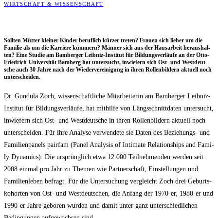
WIRTSCHAFT & WISSENSCHAFT
Soll­ten Müt­ter klei­ner Kin­der beruf­lich kür­zer tre­ten? Frau­en sich lie­ber um die
Fami­lie als um die Kar­rie­re küm­mern? Män­ner sich aus der Haus­ar­beit her­aus­hal­
ten? Eine Stu­die am Bam­ber­ger Leib­niz-Insti­tut für Bil­dungs­ver­läu­fe an der Otto-
Fried­rich-Uni­ver­si­tät Bam­berg hat unter­sucht, inwie­fern sich Ost- und West­deut­
sche auch 30 Jah­re nach der Wie­der­ver­ei­ni­gung in ihren Rol­len­bil­dern aktu­ell noch
unterscheiden.
Dr. Gun­du­la Zoch, wis­sen­schaft­li­che Mit­ar­bei­te­rin am Bam­ber­ger Leib­niz-
Insti­tut für Bil­dungs­ver­läu­fe, hat mit­hil­fe von Längs­schnitt­da­ten unter­sucht,
inwie­fern sich Ost- und West­deut­sche in ihren Rol­len­bil­dern aktu­ell noch
unter­schei­den. Für ihre Ana­ly­se ver­wen­de­te sie Daten des Bezie­hungs- und
Fami­li­en­pa­nels pair­fam (Panel Ana­ly­sis of Inti­ma­te Rela­ti­onships and Fami­
ly Dyna­mics). Die ursprüng­lich etwa 12.000 Teil­neh­men­den wer­den seit
2008 ein­mal pro Jahr zu The­men wie Part­ner­schaft, Ein­stel­lun­gen und
Fami­li­en­le­ben befragt. Für die Unter­su­chung ver­gleicht Zoch drei Geburts­
ko­hor­ten von Ost- und West­deut­schen, die Anfang der 1970-er, 1980-er und
1990-er Jah­re gebo­ren wur­den und damit unter ganz unter­schied­li­chen
Bedin­gun­gen auf­ge­wach­sen sind.