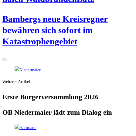
Bam­bergs neue Kreis­reg­ner
bewäh­ren sich sofort im
Katastrophengebiet
Weiterer Artikel
Ers­te Bür­ger­ver­samm­lung 2026
OB Nie­der­mai­er lädt zum Dia­log ein