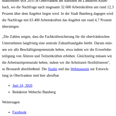
mani­fes­tiert sich 2035 in Ober­fran­ken am stärks­ten im Land­kreis Kulm­
bach, wo die Nach­fra­ge nach ins­ge­samt 32.600 Arbeits­kräf­ten um rund 12,3
Pro­zent über dem Ange­bot lie­gen wird. In der Stadt Bam­berg dage­gen wird
die Nach­fra­ge mit 63.400 Arbeits­kräf­ten das Ange­bot um rund 4,7 Pro­zent
übersteigen.
„Die Zah­len zei­gen, dass die Fach­kräf­te­si­che­rung für die ober­frän­ki­schen
Unter­neh­men lang­fris­tig eine zen­tra­le Zukunfts­auf­ga­be bleibt. Dar­um müs­
sen wir alle Beschäf­tig­ten­po­ten­zia­le heben, etwa indem wir die Erwerbs­be­
tei­li­gung von Älte­ren und Teil­zeit­kräf­ten erhö­hen. Gleich­zei­tig müs­sen wir
die Arbeits­zeit­po­ten­zia­le heben, indem wir die Arbeits­zeit fle­xi­bi­li­sie­ren“,
so Bros­sardt abschlie­ßend. Die
Stu­die
und das
Web­ma­ga­zin
zur Ent­wick­
lung in Ober­fran­ken sind hier abrufbar.
Juni 24, 2026
Redak­ti­on
Web­echo Bamberg
Weitersagen
Facebook