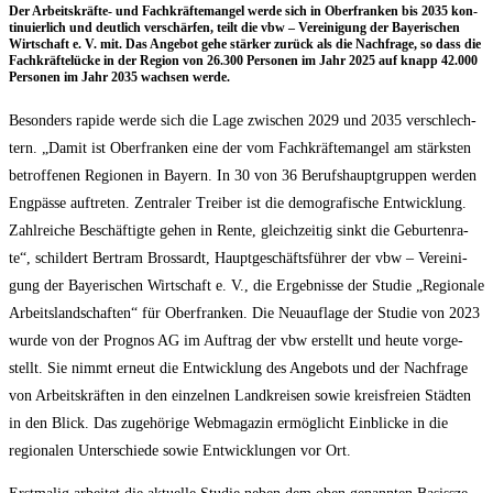
Der Arbeits­kräf­te- und Fach­kräf­te­man­gel wer­de sich in Ober­fran­ken bis 2035 kon­
ti­nu­ier­lich und deut­lich ver­schär­fen, teilt die vbw – Ver­ei­ni­gung der Baye­ri­schen
Wirt­schaft e. V. mit. Das Ange­bot gehe stär­ker zurück als die Nach­fra­ge, so dass die
Fach­kräf­te­lü­cke in der Regi­on von 26.300 Per­so­nen im Jahr 2025 auf knapp 42.000
Per­so­nen im Jahr 2035 wach­sen werde.
Beson­ders rapi­de wer­de sich die Lage zwi­schen 2029 und 2035 ver­schlech­
tern. „Damit ist Ober­fran­ken eine der vom Fach­kräf­te­man­gel am stärks­ten
betrof­fe­nen Regio­nen in Bay­ern. In 30 von 36 Berufs­haupt­grup­pen wer­den
Eng­päs­se auf­tre­ten. Zen­tra­ler Trei­ber ist die demo­gra­fi­sche Ent­wick­lung.
Zahl­rei­che Beschäf­tig­te gehen in Ren­te, gleich­zei­tig sinkt die Gebur­ten­ra­
te“, schil­dert Bert­ram Bros­sardt, Haupt­ge­schäfts­füh­rer der vbw – Ver­ei­ni­
gung der Baye­ri­schen Wirt­schaft e. V., die Ergeb­nis­se der Stu­die „Regio­na­le
Arbeits­land­schaf­ten“ für Ober­fran­ken. Die Neu­auf­la­ge der Stu­die von 2023
wur­de von der Pro­g­nos AG im Auf­trag der vbw erstellt und heu­te vor­ge­
stellt. Sie nimmt erneut die Ent­wick­lung des Ange­bots und der Nach­fra­ge
von Arbeits­kräf­ten in den ein­zel­nen Land­krei­sen sowie kreis­frei­en Städ­ten
in den Blick. Das zuge­hö­ri­ge Web­ma­ga­zin ermög­licht Ein­bli­cke in die
regio­na­len Unter­schie­de sowie Ent­wick­lun­gen vor Ort.