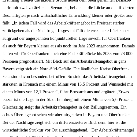
Erst­ma­lig arbei­tet die aktu­el­le Stu­die neben dem oben genann­ten Basis­sze­
na­rio mit zwei zusätz­li­chen Sze­na­ri­en, bei denen die Lücke an qua­li­fi­zier­ten
Beschäf­tig­ten je nach wirt­schaft­li­cher Ent­wick­lung klei­ner oder grö­ßer aus­
fällt. „In jedem Fall wird das Arbeits­kräf­te­an­ge­bot im Frei­staat stär­ker
zurück­ge­hen als die Nach­fra­ge. Ins­ge­samt fällt die errech­ne­te Lücke aber
auf­grund der ange­spann­ten kon­junk­tu­rel­len Lage sowohl für Ober­fran­ken
als auch für Bay­ern klei­ner aus als noch im Jahr 2023 ange­nom­men. Damals
hat­ten wir für Ober­fran­ken noch eine Fach­kräf­te­lü­cke bis 2035 von 78.000
Per­so­nen pro­gnos­ti­ziert. Mit Blick auf das Arbeits­kräf­te­an­ge­bot in ganz
Bay­ern zeigt sich ein Nord-Süd-Gefäl­le. Die länd­li­chen Krei­se Ober­fran­
kens sind davon beson­ders betrof­fen. So sinkt das Arbeits­kräf­te­an­ge­bot am
stärks­ten in Kro­nach mit einem Minus von 13,5 Pro­zent und Wun­sie­del mit
einem Minus von 12,1 Pro­zent“, führt Bros­sardt aus und ergänzt: „Etwas
bes­ser ist die Lage in der Stadt Bam­berg mit einem Minus von 5,6 Pro­zent.
Gleich­zei­tig steigt das Arbeits­kräf­te­an­ge­bot in den Bal­lungs­zen­tren. Ein
ech­tes Über­an­ge­bot sehen wir aber nir­gend­wo in Bay­ern und Ober­fran­ken.
Bei der Nach­fra­ge zeigt sich ein dif­fe­ren­zier­te­res Bild, denn hier ist die
wirt­schaft­li­che Struk­tur vor Ort aus­schlag­ge­bend.“ Der Arbeits­kräf­te­man­gel