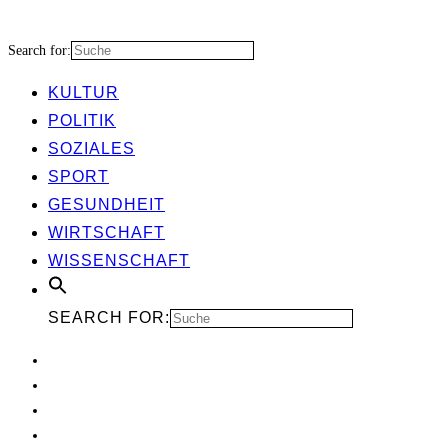
Search for:
KUL­TUR
POLI­TIK
SOZIA­LES
SPORT
GESUND­HEIT
WIRT­SCHAFT
WIS­SEN­SCHAFT
SEARCH FOR: