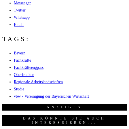
Messenger
Twitter
Whatsapp
Email
TAGS:
Bayern
Fachkräfte
Fachkräfteengpass
Oberfranken
Regionale Arbeitslandschaften
Studie
vbw - Vereinigung der Bayerischen Wirtschaft
ANZEI­GEN
DAS KÖNNTE SIE AUCH
INTERESSIEREN...