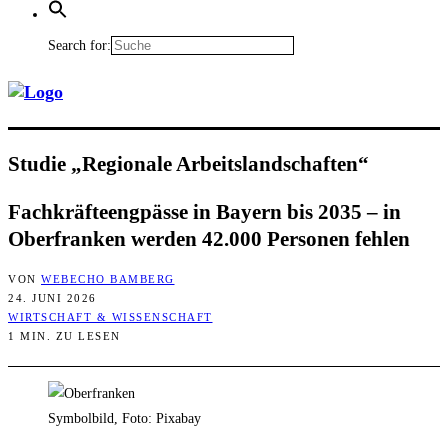
Search for:
Stu­die „Regio­na­le Arbeitslandschaften“
Fach­kräf­te­eng­päs­se in Bay­ern bis 2035 – in
Ober­fran­ken wer­den 42.000 Per­so­nen fehlen
VON
WEBECHO BAMBERG
24. JUNI 2026
WIRTSCHAFT & WISSENSCHAFT
1 MIN. ZU LESEN
Symbolbild, Foto: Pixabay