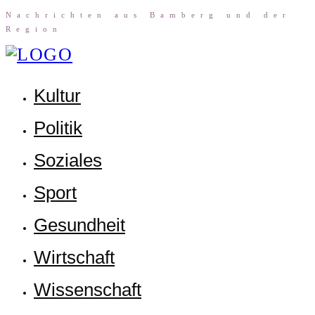
Nach­rich­ten aus Bam­berg und der
Region
Kul­tur
Poli­tik
Sozia­les
Sport
Gesund­heit
Wirt­schaft
Wis­sen­schaft