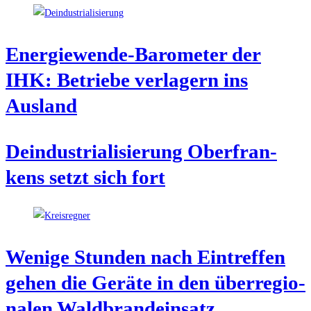
Ener­gie­wen­de-Baro­me­ter der
IHK: Betrie­be ver­la­gern ins
Ausland
Deindus­tria­li­sie­rung Ober­fran­
kens setzt sich fort
Weni­ge Stun­den nach Ein­tref­fen
gehen die Gerä­te in den über­re­gio­
na­len Waldbrandeinsatz