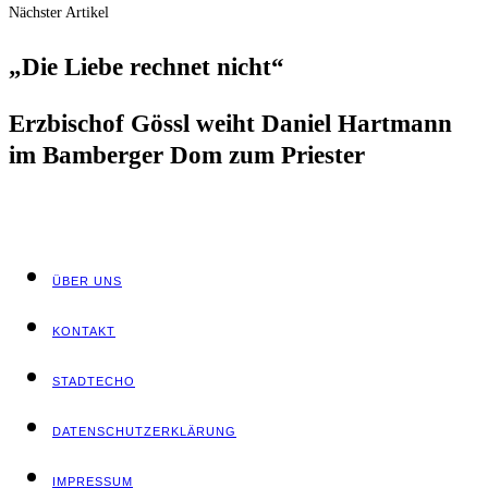
Nächster Artikel
„Die Lie­be rech­net nicht“
Erz­bi­schof Gössl weiht Dani­el Hart­mann
im Bam­ber­ger Dom zum Priester
ÜBER UNS
KON­TAKT
STADT­ECHO
DATEN­SCHUTZ­ER­KLÄ­RUNG
IMPRES­SUM