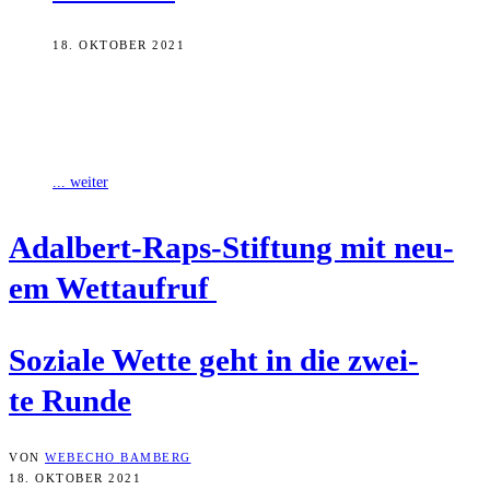
18. OKTOBER 2021
„Wetten, dass Eure Organisation es nicht schafft, innerhalb von fünf
Wochen mindestens 300 Euro Spendengelder zu sammeln?!“ – Mit
dieser Wettansage fordert
... weiter
Adal­bert-Raps-Stif­tung mit neu­
em Wettaufruf
Sozia­le Wet­te geht in die zwei­
te Runde
VON
WEBECHO BAMBERG
18. OKTOBER 2021