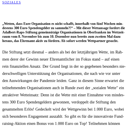
SOZIALES
„Wet­ten, dass Eure Orga­ni­sa­ti­on es nicht schafft, inner­halb von fünf Wochen min­
des­tens 300 Euro Spen­den­gel­der zu sam­meln?!“ – Mit die­ser Wett­an­sa­ge for­dert die
Adal­bert-Raps-Stif­tung gemein­nüt­zi­ge Orga­ni­sa­tio­nen in Ober­fran­ken im Wett­zeit­
raum vom 8. Novem­ber bis zum 10. Dezem­ber nun bereits zum zwei­ten Mal dazu
her­aus, das Ehren­amt aktiv zu för­dern. Ab sofort wer­den Wett­part­ner gesucht.
Die Stif­tung setzt dies­mal – anders als bei der letzt­jäh­ri­gen Wet­te, im Rah­
men derer der Gewinn neu­er Ehren­amt­li­cher im Fokus stand – auf einen
rein finan­zi­el­len Ansatz. Der Grund liegt in der so gege­be­nen beson­ders nie­
der­schwel­li­gen Unter­stüt­zung der Orga­ni­sa­tio­nen, die nach wie vor unter
den Aus­wir­kun­gen der Pan­de­mie lei­den. Ganz in die­sem Sin­ne erwar­tet die
teil­neh­men­den Orga­ni­sa­tio­nen auch in Run­de zwei der „sozia­len Wet­te“ ein
attrak­ti­ver Wett­ein­satz: Denn ist die Wet­te mit einer Ein­nah­me von min­des­
tens 300 Euro Spen­den­gel­dern gewon­nen, ver­dop­pelt die Stif­tung den
gesam­mel­ten Erlös! Gede­ckelt wird der Wett­ge­winn bei 1.000 Euro, wobei
sich beson­de­res Enga­ge­ment aus­zahlt. So gibt es für die inno­va­tivs­te Fund­
rai­sing-Akti­on einen Bonus von 1.000 Euro on Top! Teil­neh­men kön­nen