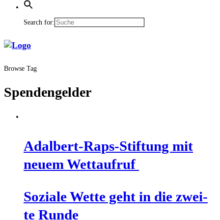
Search for:
Browse Tag
Spendengelder
Adal­bert-Raps-Stif­tung mit
neu­em Wettaufruf
Sozia­le Wet­te geht in die zwei­
te Runde