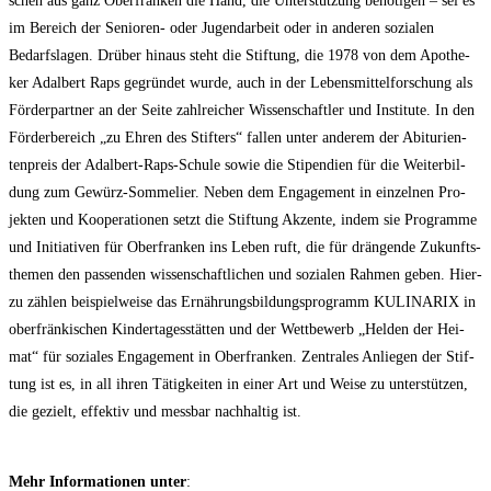
schen aus ganz Ober­fran­ken die Hand, die Unter­stüt­zung benö­ti­gen – sei es
im Bereich der Senio­ren- oder Jugend­ar­beit oder in ande­ren sozia­len
Bedarfs­la­gen. Drü­ber hin­aus steht die Stif­tung, die 1978 von dem Apo­the­
ker Adal­bert Raps gegrün­det wur­de, auch in der Lebens­mit­tel­for­schung als
För­der­part­ner an der Sei­te zahl­rei­cher Wis­sen­schaft­ler und Insti­tu­te. In den
För­der­be­reich „zu Ehren des Stif­ters“ fal­len unter ande­rem der Abitu­ri­en­
ten­preis der Adal­bert-Raps-Schu­le sowie die Sti­pen­di­en für die Wei­ter­bil­
dung zum Gewürz-Som­me­lier. Neben dem Enga­ge­ment in ein­zel­nen Pro­
jek­ten und Koope­ra­tio­nen setzt die Stif­tung Akzen­te, indem sie Pro­gram­me
und Initia­ti­ven für Ober­fran­ken ins Leben ruft, die für drän­gen­de Zukunfts­
the­men den pas­sen­den wis­sen­schaft­li­chen und sozia­len Rah­men geben. Hier­
zu zäh­len bei­spiel­wei­se das Ernäh­rungs­bil­dungs­pro­gramm KULINARIX in
ober­frän­ki­schen Kin­der­ta­ges­stät­ten und der Wett­be­werb „Hel­den der Hei­
mat“ für sozia­les Enga­ge­ment in Ober­fran­ken. Zen­tra­les Anlie­gen der Stif­
tung ist es, in all ihren Tätig­kei­ten in einer Art und Wei­se zu unter­stüt­zen,
die gezielt, effek­tiv und mess­bar nach­hal­tig ist.
Mehr Infor­ma­tio­nen unter
: