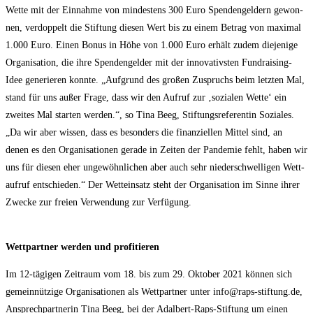
Wet­te mit der Ein­nah­me von min­des­tens 300 Euro Spen­den­gel­dern gewon­
nen, ver­dop­pelt die Stif­tung die­sen Wert bis zu einem Betrag von maxi­mal
1.000 Euro. Einen Bonus in Höhe von 1.000 Euro erhält zudem die­je­ni­ge
Orga­ni­sa­ti­on, die ihre Spen­den­gel­der mit der inno­va­tivs­ten Fund­rai­sing-
Idee gene­rie­ren konn­te. „Auf­grund des gro­ßen Zuspruchs beim letz­ten Mal,
stand für uns außer Fra­ge, dass wir den Auf­ruf zur ‚sozia­len Wet­te‘ ein
zwei­tes Mal star­ten wer­den.“, so Tina Beeg, Stif­tungs­re­fe­ren­tin Sozia­les.
„Da wir aber wis­sen, dass es beson­ders die finan­zi­el­len Mit­tel sind, an
denen es den Orga­ni­sa­tio­nen gera­de in Zei­ten der Pan­de­mie fehlt, haben wir
uns für die­sen eher unge­wöhn­li­chen aber auch sehr nie­der­schwel­li­gen Wett­
auf­ruf ent­schie­den.“ Der Wett­ein­satz steht der Orga­ni­sa­ti­on im Sin­ne ihrer
Zwe­cke zur frei­en Ver­wen­dung zur Verfügung.
Wett­part­ner wer­den und profitieren
Im 12-tägi­gen Zeit­raum vom 18. bis zum 29. Okto­ber 2021 kön­nen sich
gemein­nüt­zi­ge Orga­ni­sa­tio­nen als Wett­part­ner unter info@raps-stiftung.de,
Ansprech­part­ne­rin Tina Beeg, bei der Adal­bert-Raps-Stif­tung um einen