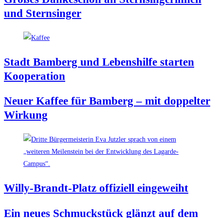
und Sternsinger
Stadt Bam­berg und Lebens­hil­fe star­ten
Kooperation
Neu­er Kaf­fee für Bam­berg – mit dop­pel­ter
Wirkung
Wil­ly-Brandt-Platz offi­zi­ell eingeweiht
Ein neu­es Schmuck­stück glänzt auf dem