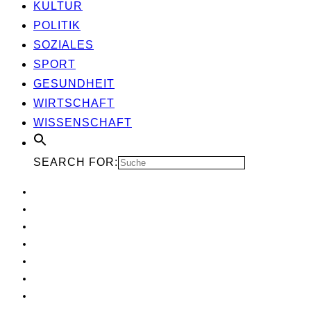
KUL­TUR
POLI­TIK
SOZIA­LES
SPORT
GESUND­HEIT
WIRT­SCHAFT
WIS­SEN­SCHAFT
SEARCH FOR: