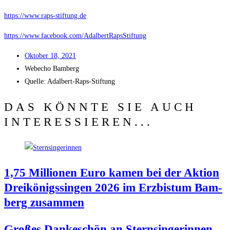
https://www.raps-stiftung.de
https://www.facebook.com/AdalbertRapsStiftung
Okto­ber 18, 2021
Web­echo Bamberg
Quel­le: Adalbert-Raps-Stiftung
DAS KÖNNTE SIE AUCH
INTERESSIEREN...
1,75 Mil­lio­nen Euro kamen bei der Akti­on
Drei­kö­nigs­sin­gen 2026 im Erz­bis­tum Bam­
berg zusammen
Gro­ßes Dan­ke­schön an Stern­sin­ge­rin­nen