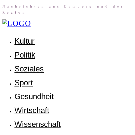
Nach­rich­ten aus Bam­berg und der
Region
Kul­tur
Poli­tik
Sozia­les
Sport
Gesund­heit
Wirt­schaft
Wis­sen­schaft