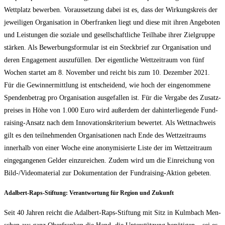
Wett­platz bewer­ben. Vor­aus­set­zung dabei ist es, dass der Wir­kungs­kreis der
jewei­li­gen Orga­ni­sa­ti­on in Ober­fran­ken liegt und die­se mit ihren Ange­bo­ten
und Leis­tun­gen die sozia­le und gesell­schaft­li­che Teil­ha­be ihrer Ziel­grup­pe
stär­ken. Als Bewer­bungs­for­mu­lar ist ein Steck­brief zur Orga­ni­sa­ti­on und
deren Enga­ge­ment aus­zu­fül­len. Der eigent­li­che Wett­zeit­raum von fünf
Wochen star­tet am 8. Novem­ber und reicht bis zum 10. Dezem­ber 2021.
Für die Gewinn­ermitt­lung ist ent­schei­dend, wie hoch der ein­ge­nom­me­ne
Spen­den­be­trag pro Orga­ni­sa­ti­on aus­ge­fal­len ist. Für die Ver­ga­be des Zusatz­
prei­ses in Höhe von 1.000 Euro wird außer­dem der dahin­ter­lie­gen­de Fund­
rai­sing-Ansatz nach dem Inno­va­ti­ons­kri­te­ri­um bewer­tet. Als Wett­nach­weis
gilt es den teil­neh­men­den Orga­ni­sa­tio­nen nach Ende des Wett­zeit­raums
inner­halb von einer Woche eine anony­mi­sier­te Lis­te der im Wett­zeit­raum
ein­ge­gan­ge­nen Gel­der ein­zu­rei­chen. Zudem wird um die Ein­rei­chung von
Bild-/Vi­deo­ma­te­ri­al zur Doku­men­ta­ti­on der Fund­rai­sing-Akti­on gebeten.
Adal­bert-Raps-Stif­tung: Ver­ant­wor­tung für Regi­on und Zukunft
Seit 40 Jah­ren reicht die Adal­bert-Raps-Stif­tung mit Sitz in Kulm­bach Men­