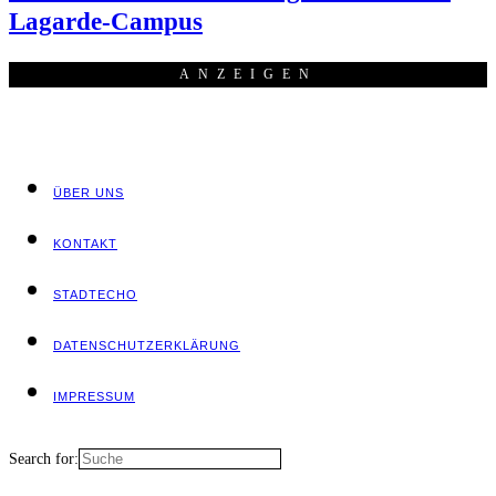
Lagarde-Campus
ANZEI­GEN
ÜBER UNS
KON­TAKT
STADT­ECHO
DATEN­SCHUTZ­ER­KLÄ­RUNG
IMPRES­SUM
Search for: