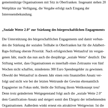
gemein­nüt­zi­ge Orga­ni­sa­tio­nen mit Sitz in Ober­fran­ken. Ins­ge­samt ste­hen 20
Wett­plät­ze zur Ver­fü­gung, die Ver­ga­be erfolgt nach Ein­gang der
Interessensbekundung.
„Sozia­le Wet­te 2.0“ zur Stär­kung des bür­ger­schaft­li­chen Engagements
Die Unter­stüt­zung des bür­ger­schaft­li­chen Enga­ge­ments und damit ver­bun­
den die Stär­kung der sozia­len Teil­ha­be in Ober­fran­ken hat für die Adal­bert-
Raps-Stif­tung obers­te Prio­ri­tät. Nach erfolg­rei­chem Wett­auf­ruf im ver­gan­
ge­nen Jahr, macht das nun auch die dies­jäh­ri­ge „sozia­le Wet­te“ deut­lich: Die
Stif­tung wet­tet, dass Orga­ni­sa­tio­nen es inner­halb eines Zeit­raums von fünf
Wochen nicht schaf­fen, min­des­tens 300 Euro Spen­den­gel­der zu gewin­nen.
Obwohl der Wett­auf­ruf in die­sem Jahr einen rein finan­zi­el­len Ansatz ver­
folgt und nicht wie bei der letz­ten Wett­run­de der Gewinn ehren­amt­lich
Enga­gier­ter im Fokus steht, bleibt die Stif­tung ihrem Wett­kon­zept treu!
Denn trotz geän­der­tem Wett­ge­gen­stand folgt auch die „sozia­le Wet­te 2.0“
dem Gami­fi­ca­ti­on-Ansatz und stei­gert somit den Ehr­geiz der teil­neh­men­den
Orga­ni­sa­tio­nen. Außer­dem winkt erneut ein attrak­ti­ver Wett­ge­winn: Ist die