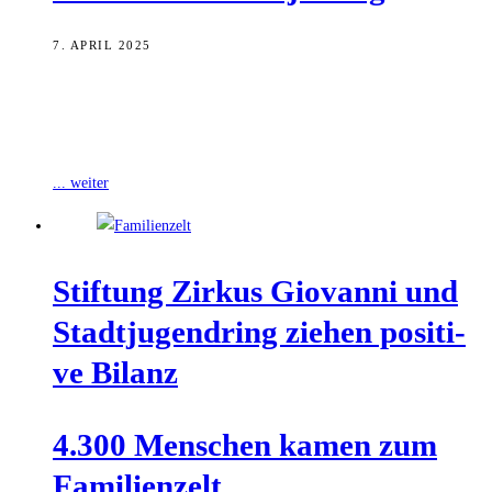
7. APRIL 2025
Vergangenen Mittwoch fand an der Universität Bamberg der
Projekttag für Schulen im Rahmen der Internationalen Wochen
gegen Rassismus statt. Organisiert wurde die
... weiter
Stif­tung Zir­kus Gio­van­ni und
Stadt­ju­gend­ring zie­hen posi­ti­
ve Bilanz
4.300 Men­schen kamen zum
Familienzelt