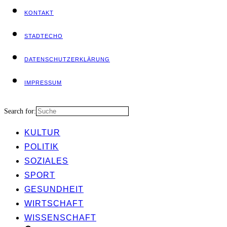
KON­TAKT
STADT­ECHO
DATEN­SCHUTZ­ER­KLÄ­RUNG
IMPRES­SUM
Search for:
KUL­TUR
POLI­TIK
SOZIA­LES
SPORT
GESUND­HEIT
WIRT­SCHAFT
WIS­SEN­SCHAFT