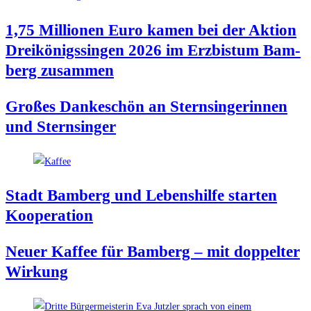
1,75 Mil­lio­nen Euro kamen bei der Akti­on
Drei­kö­nigs­sin­gen 2026 im Erz­bis­tum Bam­
berg zusammen
Gro­ßes Dan­ke­schön an Stern­sin­ge­rin­nen
und Sternsinger
Stadt Bam­berg und Lebens­hil­fe star­ten
Kooperation
Neu­er Kaf­fee für Bam­berg – mit dop­pel­ter
Wirkung