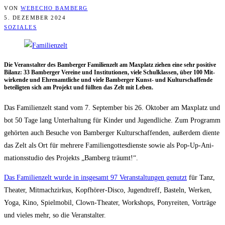
VON
WEBECHO BAMBERG
5. DEZEMBER 2024
SOZIALES
Die Ver­an­stal­ter des Bam­ber­ger Fami­li­en­zelt am Max­platz zie­hen eine sehr posi­ti­ve
Bilanz: 33 Bam­ber­ger Ver­ei­ne und Insti­tu­tio­nen, vie­le Schul­klas­sen, über 100 Mit­
wir­ken­de und Ehren­amt­li­che und vie­le Bam­ber­ger Kunst- und Kul­tur­schaf­fen­de
betei­lig­ten sich am Pro­jekt und füll­ten das Zelt mit Leben.
Das Fami­li­en­zelt stand vom 7. Sep­tem­ber bis 26. Okto­ber am Max­platz und
bot 50 Tage lang Unter­hal­tung für Kin­der und Jugend­li­che. Zum Pro­gramm
gehör­ten auch Besu­che von Bam­ber­ger Kul­tur­schaf­fen­den, außer­dem dien­te
das Zelt als Ort für meh­re­re Fami­li­en­got­tes­diens­te sowie als Pop-Up-Ani­
ma­ti­ons­stu­dio des Pro­jekts „Bam­berg träumt!“.
Das Fami­li­en­zelt wur­de in ins­ge­samt 97 Ver­an­stal­tun­gen genutzt
für Tanz,
Thea­ter, Mit­mach­zir­kus, Kopf­hö­rer-Dis­co, Jugend­treff, Bas­teln, Wer­ken,
Yoga, Kino, Spiel­mo­bil, Clown-Thea­ter, Work­shops, Pony­rei­ten, Vor­trä­ge
und vie­les mehr, so die Veranstalter.