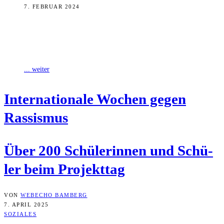
7. FEBRUAR 2024
Das Bamberger Spielmobil hat einen neuen Träger. Das Angebot des
Jugendhilfeprojekts bleibt aber dasselbe. Neue Termine gibt es ab
Mitte April.
... weiter
Inter­na­tio­na­le Wochen gegen
Rassismus
Über 200 Schü­le­rin­nen und Schü­
ler beim Projekttag
VON
WEBECHO BAMBERG
7. APRIL 2025
SOZIALES