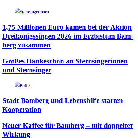
1,75 Mil­lio­nen Euro kamen bei der Akti­on
Drei­kö­nigs­sin­gen 2026 im Erz­bis­tum Bam­
berg zusammen
Gro­ßes Dan­ke­schön an Stern­sin­ge­rin­nen
und Sternsinger
Stadt Bam­berg und Lebens­hil­fe star­ten
Kooperation
Neu­er Kaf­fee für Bam­berg – mit dop­pel­ter
Wirkung