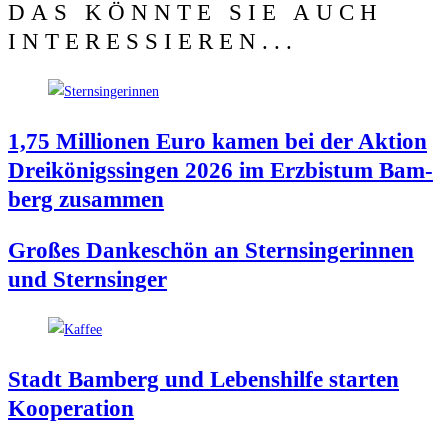
DAS KÖNNTE SIE AUCH
INTERESSIEREN...
1,75 Mil­lio­nen Euro kamen bei der Akti­on
Drei­kö­nigs­sin­gen 2026 im Erz­bis­tum Bam­
berg zusammen
Gro­ßes Dan­ke­schön an Stern­sin­ge­rin­nen
und Sternsinger
Stadt Bam­berg und Lebens­hil­fe star­ten
Kooperation