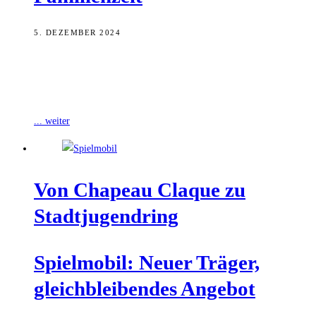
5. DEZEMBER 2024
Die Veranstalter des Bamberger Familienzelt am Maxplatz ziehen
eine sehr positive Bilanz: 33 Bamberger Vereine und Institutionen,
viele Schulklassen, über 100 Mitwirkende
... weiter
Von Cha­peau Claque zu
Stadtjugendring
Spiel­mo­bil: Neu­er Trä­ger,
gleich­blei­ben­des Angebot