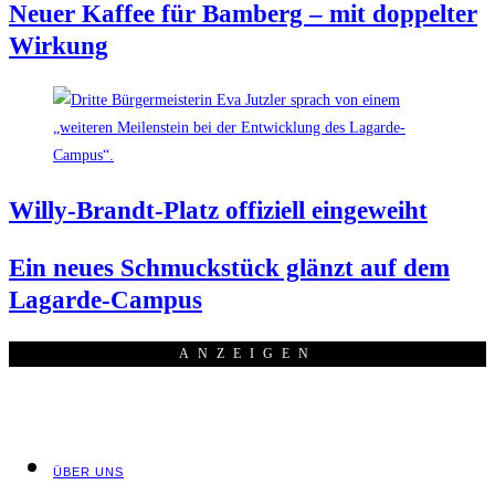
Neu­er Kaf­fee für Bam­berg – mit dop­pel­ter
Wirkung
Wil­ly-Brandt-Platz offi­zi­ell eingeweiht
Ein neu­es Schmuck­stück glänzt auf dem
Lagarde-Campus
ANZEI­GEN
ÜBER UNS