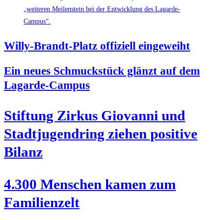
Wil­ly-Brandt-Platz offi­zi­ell eingeweiht
Ein neu­es Schmuck­stück glänzt auf dem
Lagarde-Campus
Stif­tung Zir­kus Gio­van­ni und
Stadt­ju­gend­ring zie­hen posi­ti­ve
Bilanz
4.300 Men­schen kamen zum
Familienzelt