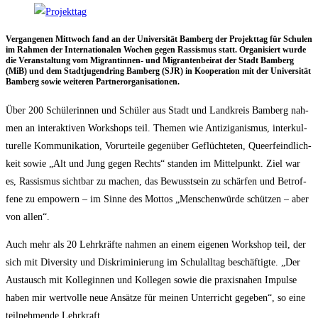
Ver­gan­ge­nen Mitt­woch fand an der Uni­ver­si­tät Bam­berg der Pro­jekt­tag für Schu­len
im Rah­men der Inter­na­tio­na­len Wochen gegen Ras­sis­mus statt. Orga­ni­siert wur­de
die Ver­an­stal­tung vom Migran­tin­nen- und Migran­ten­bei­rat der Stadt Bam­berg
(MiB) und dem Stadt­ju­gend­ring Bam­berg (SJR) in Koope­ra­ti­on mit der Uni­ver­si­tät
Bam­berg sowie wei­te­ren Partnerorganisationen.
Über 200 Schü­le­rin­nen und Schü­ler aus Stadt und Land­kreis Bam­berg nah­
men an inter­ak­ti­ven Work­shops teil. The­men wie Anti­zi­ga­nis­mus, inter­kul­
tu­rel­le Kom­mu­ni­ka­ti­on, Vor­ur­tei­le gegen­über Geflüch­te­ten, Que­er­feind­lich­
keit sowie „Alt und Jung gegen Rechts“ stan­den im Mit­tel­punkt. Ziel war
es, Ras­sis­mus sicht­bar zu machen, das Bewusst­sein zu schär­fen und Betrof­
fe­ne zu empowern – im Sin­ne des Mot­tos „Men­schen­wür­de schüt­zen – aber
von allen“.
Auch mehr als 20 Lehr­kräf­te nah­men an einem eige­nen Work­shop teil, der
sich mit Diver­si­ty und Dis­kri­mi­nie­rung im Schul­all­tag beschäf­tig­te. „Der
Aus­tausch mit Kol­le­gin­nen und Kol­le­gen sowie die pra­xis­na­hen Impul­se
haben mir wert­vol­le neue Ansät­ze für mei­nen Unter­richt gege­ben“, so eine
teil­neh­men­de Lehrkraft.