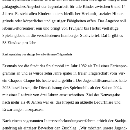
päd­ago­gi­sches Ange­bot der Jugend­ar­beit für alle Kin­der zwi­schen 6 und 14
Jah­ren. Es steht allen Kin­dern unter­schied­li­cher Her­kunft, sozia­ler Hin­ter­
grün­de oder kör­per­li­cher und geis­ti­ger Fähig­kei­ten offen. Das Ange­bot soll
lebens­welt­ori­en­tiert sein und bringt von Früh­jahr bis Herbst viel­fäl­ti­ge
Spiel­an­ge­bo­te in die ver­schie­de­nen Bam­ber­ger Stadt­vier­tel. Dafür gibt es
58 Ein­sät­ze pro Jahr.
Stadt­ju­gend­ring war ein­zi­ge Bewer­ber für neue Trägerschaft
Erst­mals bot die Stadt das Spiel­mo­bil im Jahr 1982 als Teil eines Feri­en­pro­
gramms an und es wur­de zehn Jah­re spä­ter in frei­er Trä­ger­schaft vom Ver­
ein Cha­peau Claque bis heu­te wei­ter­ge­führt. Der Jugend­hil­fe­aus­schuss hat­te
2023 beschlos­sen, die Dienst­leis­tung des Spiel­mo­bils ab der Sai­son 2024
mit einer Lauf­zeit von drei Jah­ren aus­zu­schrei­ben. Ziel der Neu­ver­ga­be
nach mehr als 40 Jah­ren war es, das Pro­jekt an aktu­el­le Bedürf­nis­se und
Erwar­tun­gen anzupassen.
Nach einem soge­nann­ten Inter­es­sen­be­kun­dungs­ver­fah­ren erhielt der Stadt­ju­
gend­ring als ein­zi­ger Bewer­ber den Zuschlag. „Wir möch­ten unse­re Jugend­