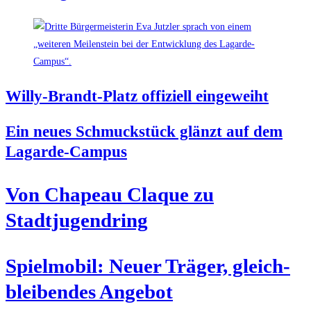
Wil­ly-Brandt-Platz offi­zi­ell eingeweiht
Ein neu­es Schmuck­stück glänzt auf dem
Lagarde-Campus
Von Cha­peau Claque zu
Stadtjugendring
Spiel­mo­bil: Neu­er Trä­ger, gleich­
blei­ben­des Angebot