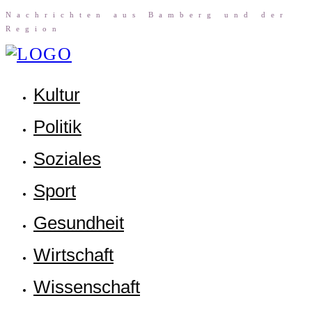
Nach­rich­ten aus Bam­berg und der
Region
Kul­tur
Poli­tik
Sozia­les
Sport
Gesund­heit
Wirt­schaft
Wis­sen­schaft