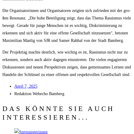
Die Orga­ni­sa­to­rin­nen und Orga­ni­sa­to­ren zeig­ten sich zufrie­den mit der gro­
ßen Reso­nanz. „Die hohe Betei­li­gung zeigt, dass das The­ma Ras­sis­mus vie­le
bewegt. Gera­de für jun­ge Men­schen ist es wich­tig, Dis­kri­mi­nie­rung zu
erken­nen und sich aktiv für eine offe­ne Gesell­schaft ein­zu­set­zen“, beto­nen
Maxi­mi­li­an Man­lig von SJR und Samer Rahhal von der Stadt Bamberg.
Der Pro­jekt­tag mach­te deut­lich, wie wich­tig es ist, Ras­sis­mus nicht nur zu
erken­nen, son­dern auch aktiv dage­gen ein­zu­tre­ten. Die vie­len enga­gier­ten
Dis­kus­sio­nen und neu­en Per­spek­ti­ven zei­gen, dass gemein­sa­mes Ler­nen und
Han­deln der Schlüs­sel zu einer offe­nen und respekt­vol­len Gesell­schaft sind.
April 7, 2025
Redak­ti­on
Web­echo Bamberg
DAS KÖNNTE SIE AUCH
INTERESSIEREN...