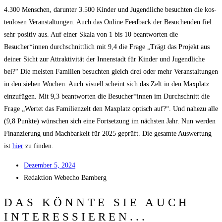
4.300 Men­schen, dar­un­ter 3.500 Kin­der und Jugend­li­che besuch­ten die kos­
ten­lo­sen Ver­an­stal­tun­gen. Auch das Online Feed­back der Besu­chen­den fiel
sehr posi­tiv aus. Auf einer Ska­la von 1 bis 10 beant­wor­ten die
Besucher*innen durch­schnitt­lich mit 9,4 die Fra­ge „Trägt das Pro­jekt aus
dei­ner Sicht zur Attrak­ti­vi­tät der Innen­stadt für Kin­der und Jugend­li­che
bei?“ Die meis­ten Fami­li­en besuch­ten gleich drei oder mehr Ver­an­stal­tun­gen
in den sie­ben Wochen. Auch visu­ell scheint sich das Zelt in den Max­platz
ein­zu­fü­gen. Mit 9,3 beant­wor­ten die Besucher*innen im Durch­schnitt die
Fra­ge „Wer­tet das Fami­li­en­zelt den Max­platz optisch auf?“. Und nahe­zu alle
(9,8 Punk­te) wün­schen sich eine Fort­set­zung im nächs­ten Jahr. Nun wer­den
Finan­zie­rung und Mach­bar­keit für 2025 geprüft. Die gesam­te Aus­wer­tung
ist
hier
zu finden.
Dezem­ber 5, 2024
Redak­ti­on
Web­echo Bamberg
DAS KÖNNTE SIE AUCH
INTERESSIEREN...