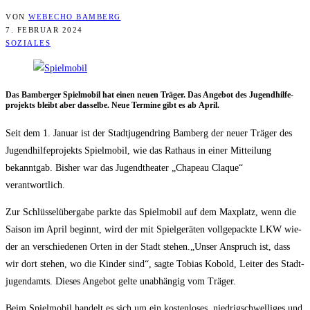
VON
WEBECHO BAMBERG
7. FEBRUAR 2024
SOZIALES
Das Bam­ber­ger Spiel­mo­bil hat einen neu­en Trä­ger. Das Ange­bot des Jugend­hil­fe­
pro­jekts bleibt aber das­sel­be. Neue Ter­mi­ne gibt es ab April.
Seit dem 1. Janu­ar ist der Stadt­ju­gend­ring Bam­berg der neu­er Trä­ger des
Jugend­hil­fe­pro­jekts Spiel­mo­bil, wie das Rat­haus in einer Mit­tei­lung
bekannt­gab. Bis­her war das Jugend­thea­ter „Cha­peau Claque“
verantwortlich.
Zur Schlüs­sel­über­ga­be park­te das Spiel­mo­bil auf dem Max­platz, wenn die
Sai­son im April beginnt, wird der mit Spiel­ge­rä­ten voll­ge­pack­te LKW wie­
der an ver­schie­de­nen Orten in der Stadt stehen.„Unser Anspruch ist, dass
wir dort ste­hen, wo die Kin­der sind“, sag­te Tobi­as Kobold, Lei­ter des Stadt­
ju­gend­amts. Die­ses Ange­bot gel­te unab­hän­gig vom Träger.
Beim Spiel­mo­bil han­delt es sich um ein kos­ten­lo­ses, nied­rig­schwel­li­ges und