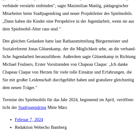
ver­bän­de ver­stärkt ein­bin­den“, sag­te Maxi­mi­li­an Man­lig, päd­ago­gi­scher
Mit­ar­bei­ter beim Stadt­ju­gend­ring und neu­er Pro­jekt­lei­ter des Spiel­mo­bils.
„Dann haben die Kin­der eine Per­spek­ti­ve in der Jugend­ar­beit, wenn sie aus
dem Spiel­mo­bil-Alter raus sind.“
Den glei­chen Gedan­ken hat­te laut Rat­haus­mit­tei­lung Bür­ger­meis­ter und
Sozi­al­re­fe­rent Jonas Glüsen­kamp, der die Mög­lich­keit sehe, an die ver­band­
li­che Jugend­ar­beit her­an­zu­füh­ren. Außer­dem sag­te Glüsen­kamp in Rich­tung
Micha­el Feul­ners, Ers­ter Vor­sit­zen­den von Cha­peau Claque: „Ich dan­ke
Cha­peau Claque von Her­zen für vie­le tol­le Ein­sät­ze und Erfah­run­gen, die
Sie mit gro­ßer Lei­den­schaft durch­ge­führt haben und gra­tu­lie­re gleich­zei­tig
dem neu­en Träger.“
Ter­mi­ne des Spiel­mo­bils für das Jahr 2024, begin­nend im April, ver­öf­fent­
licht der
Stadt­ju­gend­ring
Mit­te März.
Febru­ar 7, 2024
Redak­ti­on
Web­echo Bamberg