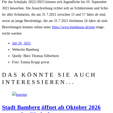
Für das Schul­jahr 2022/​/​2023 kön­nen sich Jugend­li­che bis 10. Sep­tem­ber
2021 bewer­ben. Die Aus­schrei­bung rich­tet sich an Schü­le­rin­nen und Schü­
ler aller Schul­ar­ten, die am 31.7.2021 zwi­schen 15 und 17 Jah­re alt sind,
sowie an jun­ge Berufs­tä­ti­ge, die am 31.7.2021 höchs­tens 24 Jah­re alt sind.
Bewer­bun­gen kön­nen online unter
https://www.bundestag.de/ppp
ein­ge­
reicht werden.
Juli 26, 2021
Web­echo Bamberg
Quel­le: Büro Tho­mas Silberhorn
Foto: Emma Krapp privat
DAS KÖNNTE SIE AUCH
INTERESSIEREN...
Stadt Bam­berg öff­net ab Okto­ber 2026