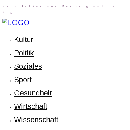
Nach­rich­ten aus Bam­berg und der
Region
Kul­tur
Poli­tik
Sozia­les
Sport
Gesund­heit
Wirt­schaft
Wis­sen­schaft