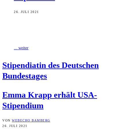
26. JULI 2021
Die 17-jährige Emma Krapp aus Schlüsselfeld darf für ein Schuljahr
in die USA. Der Bamberger Bundestagsabgeordnete Thomas
Silberhorn (CSU) wählte die Schülerin
... weiter
Sti­pen­dia­tin des Deut­schen
Bundestages
Emma Krapp erhält USA-
Stipendium
VON
WEBECHO BAMBERG
26. JULI 2021