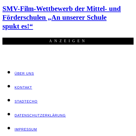
SMV-Film-Wett­be­werb der Mit­tel- und
För­der­schu­len „An unse­rer Schu­le
spukt es!“
ANZEI­GEN
ÜBER UNS
KON­TAKT
STADT­ECHO
DATEN­SCHUTZ­ER­KLÄ­RUNG
IMPRES­SUM