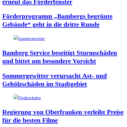
erneut das Förderfenster
För­der­pro­gramm „Bam­bergs begrün­te
Gebäu­de“ geht in die drit­te Runde
Bam­berg Ser­vice besei­tigt Sturm­schä­den
und bit­tet um beson­de­re Vorsicht
Som­mer­ge­wit­ter ver­ur­sacht Ast- und
Gehölz­schä­den im Stadtgebiet
Regie­rung von Ober­fran­ken ver­leiht Prei­se
für die bes­ten Filme