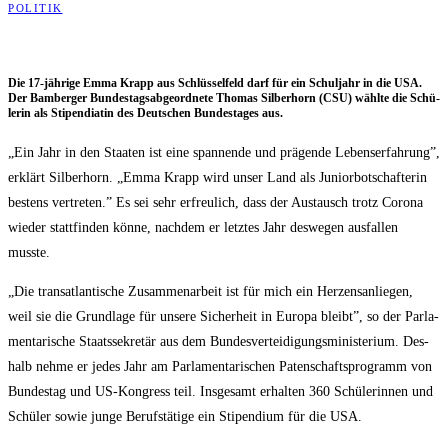
POLITIK
Die 17-jäh­ri­ge Emma Krapp aus Schlüs­sel­feld darf für ein Schul­jahr in die USA.
Der Bam­ber­ger Bun­des­tags­ab­ge­ord­ne­te Tho­mas Sil­ber­horn (CSU) wähl­te die Schü­
le­rin als Sti­pen­dia­tin des Deut­schen Bun­des­ta­ges aus.
„Ein Jahr in den Staa­ten ist eine span­nen­de und prä­gen­de Lebens­er­fah­rung”,
erklärt Sil­ber­horn. „Emma Krapp wird unser Land als Juni­or­bot­schaf­te­rin
bes­tens ver­tre­ten.” Es sei sehr erfreu­lich, dass der Aus­tausch trotz Coro­na
wie­der statt­fin­den kön­ne, nach­dem er letz­tes Jahr des­we­gen aus­fal­len
musste.
„Die trans­at­lan­ti­sche Zusam­men­ar­beit ist für mich ein Her­zens­an­lie­gen,
weil sie die Grund­la­ge für unse­re Sicher­heit in Euro­pa bleibt”, so der Par­la­
men­ta­ri­sche Staats­se­kre­tär aus dem Bun­des­ver­tei­di­gungs­mi­nis­te­ri­um. Des­
halb neh­me er jedes Jahr am Par­la­men­ta­ri­schen Paten­schafts­pro­gramm von
Bun­des­tag und US-Kon­gress teil. Ins­ge­samt erhal­ten 360 Schü­le­rin­nen und
Schü­ler sowie jun­ge Berufs­tä­ti­ge ein Sti­pen­di­um für die USA.