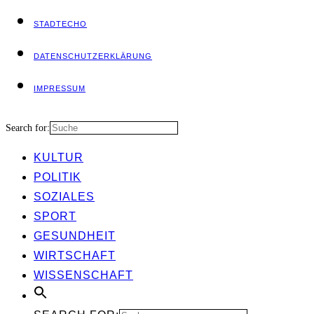
STADT­ECHO
DATEN­SCHUTZ­ER­KLÄ­RUNG
IMPRES­SUM
Search for:
KUL­TUR
POLI­TIK
SOZIA­LES
SPORT
GESUND­HEIT
WIRT­SCHAFT
WIS­SEN­SCHAFT