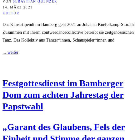
VON
SEBASTIAN QUENZER
14. MÄRZ 2021
KULTUR
Das Kunststipendium Bamberg geht 2021 an Johanna Knefelkamp-Storath.
Zusammen mit ihrem contweedancecollective betreibt sie zeitgenössischen
Tanz. Das Kollektiv aus Tänzer*innen, Schauspieler*innen und
... weiter
Fest­got­tes­dienst im Bam­ber­ger
Dom zum ach­ten Jah­res­tag der
Papstwahl
„Garant des Glau­bens, Fels der
Ein­heit und Stim­me der gan­zen