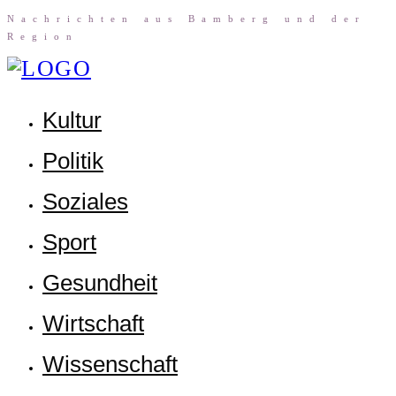
Nach­rich­ten aus Bam­berg und der
Region
Kul­tur
Poli­tik
Sozia­les
Sport
Gesund­heit
Wirt­schaft
Wis­sen­schaft