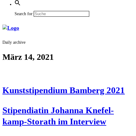
Search for:
Daily archive
März 14, 2021
Kunst­sti­pen­di­um Bam­berg 2021
Sti­pen­dia­tin Johan­na Kne­fel­
kamp-Sto­rath im Interview