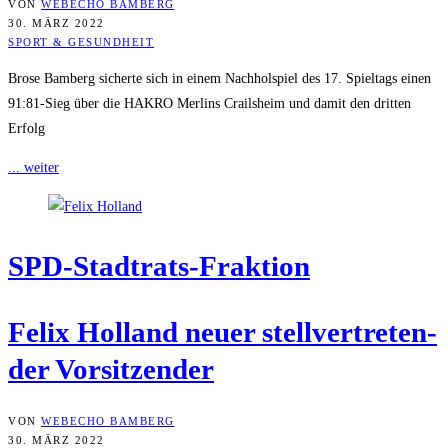
VON
WEBECHO BAMBERG
30. MÄRZ 2022
SPORT & GESUNDHEIT
Brose Bamberg sicherte sich in einem Nachholspiel des 17. Spieltags einen
91:81-Sieg über die HAKRO Merlins Crailsheim und damit den dritten
Erfolg
... weiter
SPD-Stadt­rats-Frak­ti­on
Felix Hol­land neu­er stell­ver­tre­ten­
der Vorsitzender
VON
WEBECHO BAMBERG
30. MÄRZ 2022