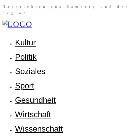
Nach­rich­ten aus Bam­berg und der
Region
Kul­tur
Poli­tik
Sozia­les
Sport
Gesund­heit
Wirt­schaft
Wis­sen­schaft