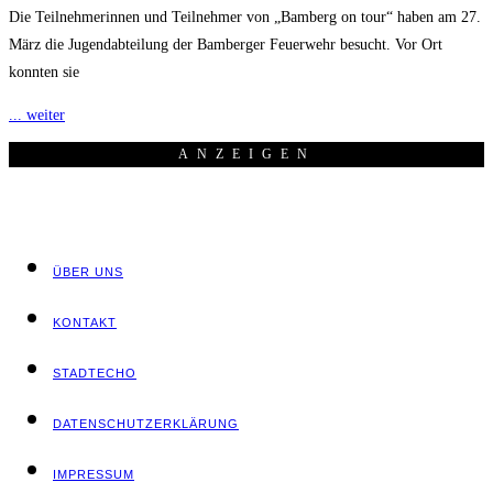
Die Teilnehmerinnen und Teilnehmer von „Bamberg on tour“ haben am 27.
März die Jugendabteilung der Bamberger Feuerwehr besucht. Vor Ort
konnten sie
... weiter
ANZEI­GEN
ÜBER UNS
KON­TAKT
STADT­ECHO
DATEN­SCHUTZ­ER­KLÄ­RUNG
IMPRES­SUM