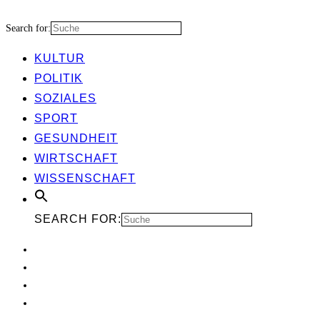
Search for:
KUL­TUR
POLI­TIK
SOZIA­LES
SPORT
GESUND­HEIT
WIRT­SCHAFT
WIS­SEN­SCHAFT
SEARCH FOR: