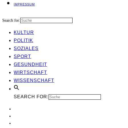
IMPRES­SUM
Search for:
KUL­TUR
POLI­TIK
SOZIA­LES
SPORT
GESUND­HEIT
WIRT­SCHAFT
WIS­SEN­SCHAFT
SEARCH FOR: