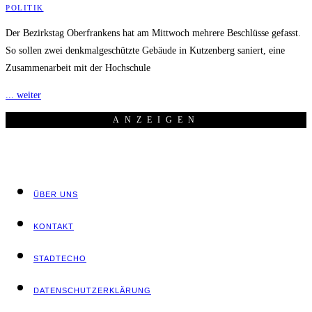
POLITIK
Der Bezirkstag Oberfrankens hat am Mittwoch mehrere Beschlüsse gefasst.
So sollen zwei denkmalgeschützte Gebäude in Kutzenberg saniert, eine
Zusammenarbeit mit der Hochschule
... weiter
ANZEI­GEN
ÜBER UNS
KON­TAKT
STADT­ECHO
DATEN­SCHUTZ­ER­KLÄ­RUNG