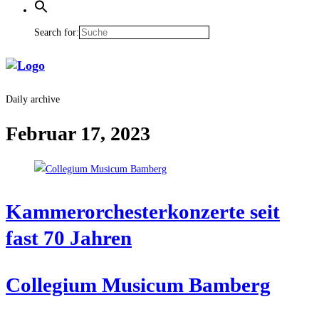
Search for:
Daily archive
Februar 17, 2023
Kam­mer­or­ches­ter­kon­zer­te seit
fast 70 Jahren
Col­le­gi­um Musi­cum Bamberg