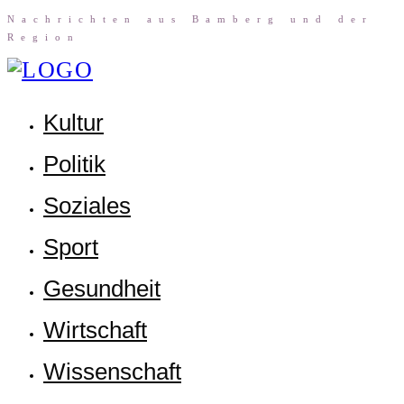
Nach­rich­ten aus Bam­berg und der
Region
Kul­tur
Poli­tik
Sozia­les
Sport
Gesund­heit
Wirt­schaft
Wis­sen­schaft