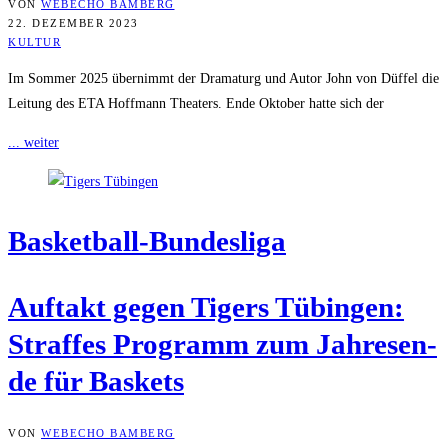
VON
WEBECHO BAMBERG
22. DEZEMBER 2023
KULTUR
Im Sommer 2025 übernimmt der Dramaturg und Autor John von Düffel die
Leitung des ETA Hoffmann Theaters. Ende Oktober hatte sich der
... weiter
Bas­ket­ball-Bun­des­li­ga
Auf­takt gegen Tigers Tübin­gen:
Straf­fes Pro­gramm zum Jah­res­en­
de für Baskets
VON
WEBECHO BAMBERG