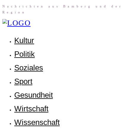
Nach­rich­ten aus Bam­berg und der
Region
Kul­tur
Poli­tik
Sozia­les
Sport
Gesund­heit
Wirt­schaft
Wis­sen­schaft