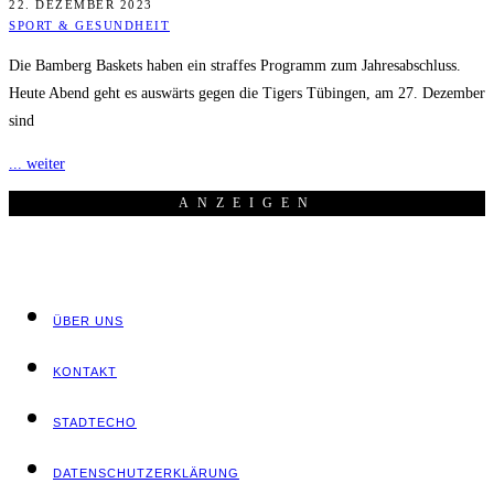
22. DEZEMBER 2023
SPORT & GESUNDHEIT
Die Bamberg Baskets haben ein straffes Programm zum Jahresabschluss.
Heute Abend geht es auswärts gegen die Tigers Tübingen, am 27. Dezember
sind
... weiter
ANZEI­GEN
ÜBER UNS
KON­TAKT
STADT­ECHO
DATEN­SCHUTZ­ER­KLÄ­RUNG