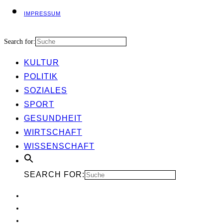
IMPRES­SUM
Search for:
KUL­TUR
POLI­TIK
SOZIA­LES
SPORT
GESUND­HEIT
WIRT­SCHAFT
WIS­SEN­SCHAFT
SEARCH FOR: