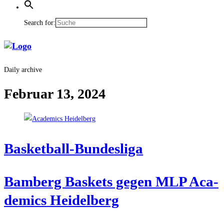
Search for:
Daily archive
Februar 13, 2024
Bas­ket­ball-Bun­des­li­ga
Bam­berg Bas­kets gegen MLP Aca­
de­mics Heidelberg