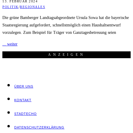
13. FEBRUAR 2024
POLITIK
/
REGIONALES
Die grüne Bamberger Landtagsabgeordnete Ursula Sowa hat die bayerische
Staatsregierung aufgefordert, schnellstmöglich einen Haushaltsentwurf
vorzulegen. Zum Beispiel für Träger von Ganztagesbetreuung seien
... weiter
ANZEI­GEN
ÜBER UNS
KON­TAKT
STADT­ECHO
DATEN­SCHUTZ­ER­KLÄ­RUNG