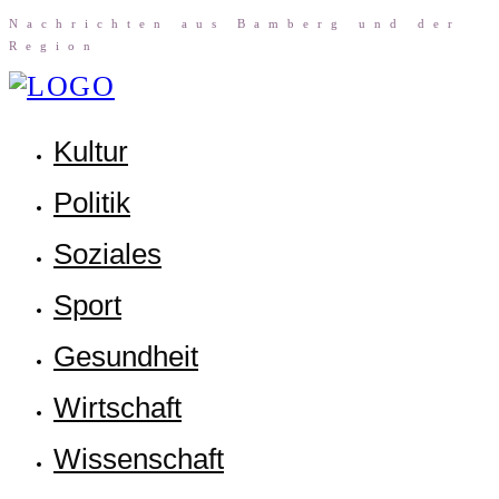
Nach­rich­ten aus Bam­berg und der
Region
Kul­tur
Poli­tik
Sozia­les
Sport
Gesund­heit
Wirt­schaft
Wis­sen­schaft