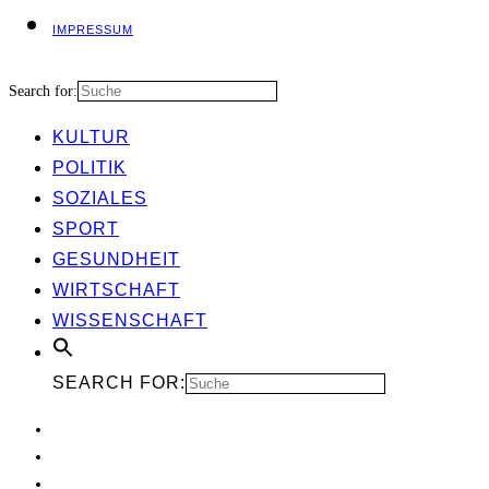
IMPRES­SUM
Search for:
KUL­TUR
POLI­TIK
SOZIA­LES
SPORT
GESUND­HEIT
WIRT­SCHAFT
WIS­SEN­SCHAFT
SEARCH FOR: