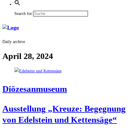
Search for:
Daily archive
April 28, 2024
Diö­ze­san­mu­se­um
Aus­stel­lung „Kreu­ze: Begeg­nung
von Edel­stein und Kettensäge“