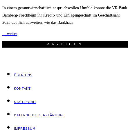
In einem gesamtwirtschaftlich anspruchsvollen Umfeld konnte die VR Bank
Bamberg-Forchheim ihr Kredit- und Einlagengeschäft im Geschäftsjahr
2023 deutlich ausweiten, wie das Bankhaus
... weiter
ANZEI­GEN
ÜBER UNS
KON­TAKT
STADT­ECHO
DATEN­SCHUTZ­ER­KLÄ­RUNG
IMPRES­SUM