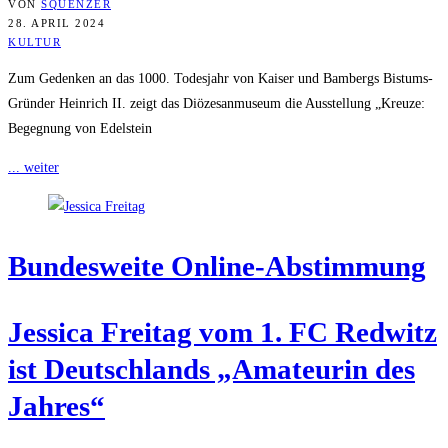
VON
SQUENZER
28. APRIL 2024
KULTUR
Zum Gedenken an das 1000. Todesjahr von Kaiser und Bambergs Bistums-
Gründer Heinrich II. zeigt das Diözesanmuseum die Ausstellung „Kreuze:
Begegnung von Edelstein
... weiter
Bun­des­wei­te Online-Abstimmung
Jes­si­ca Frei­tag vom 1. FC Red­witz
ist Deutsch­lands „Ama­teu­rin des
Jahres“