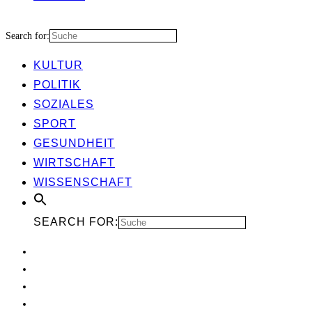
Search for:
KUL­TUR
POLI­TIK
SOZIA­LES
SPORT
GESUND­HEIT
WIRT­SCHAFT
WIS­SEN­SCHAFT
SEARCH FOR: