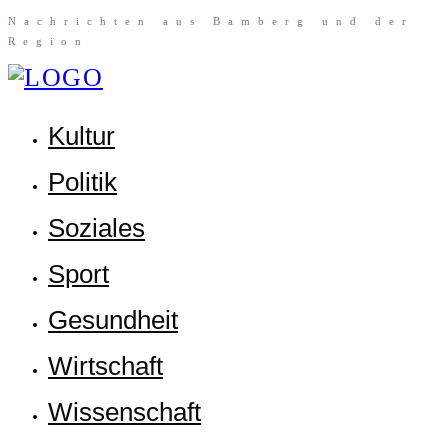
Nach­rich­ten aus Bam­berg und der
Region
Kul­tur
Poli­tik
Sozia­les
Sport
Gesund­heit
Wirt­schaft
Wis­sen­schaft