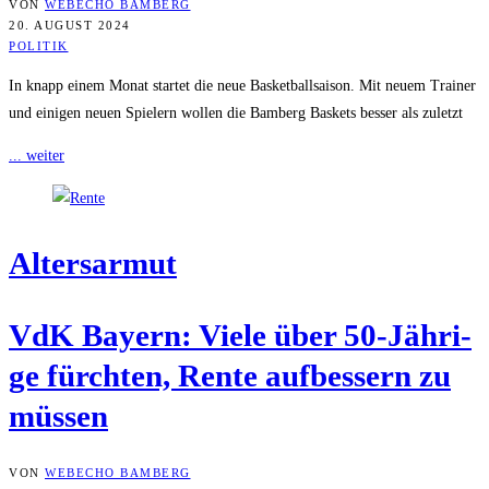
VON
WEBECHO BAMBERG
20. AUGUST 2024
POLITIK
In knapp einem Monat startet die neue Basketballsaison. Mit neuem Trainer
und einigen neuen Spielern wollen die Bamberg Baskets besser als zuletzt
... weiter
Alters­ar­mut
VdK Bay­ern: Vie­le über 50-Jäh­ri­
ge fürch­ten, Ren­te auf­bes­sern zu
müssen
VON
WEBECHO BAMBERG