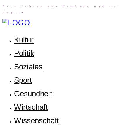
Nach­rich­ten aus Bam­berg und der
Region
Kul­tur
Poli­tik
Sozia­les
Sport
Gesund­heit
Wirt­schaft
Wis­sen­schaft