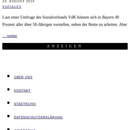
20. AUGUST 2024
SOZIALES
Laut einer Umfrage des Sozialverbands VdK können sich in Bayern 49
Prozent aller über 50-Jährigen vorstellen, neben der Rente zu arbeiten. Aber
... weiter
ANZEI­GEN
ÜBER UNS
KON­TAKT
STADT­ECHO
DATEN­SCHUTZ­ER­KLÄ­RUNG