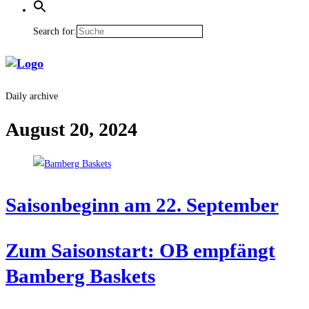
Search for:
Daily archive
August 20, 2024
Sai­son­be­ginn am 22. September
Zum Sai­son­start: OB emp­fängt
Bam­berg Baskets