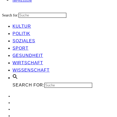
IMPRES­SUM
Search for:
KUL­TUR
POLI­TIK
SOZIA­LES
SPORT
GESUND­HEIT
WIRT­SCHAFT
WIS­SEN­SCHAFT
SEARCH FOR: